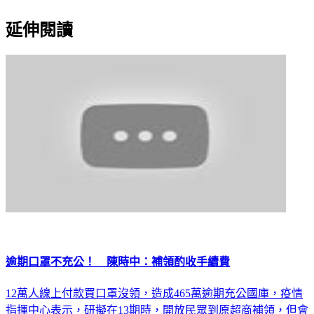
延伸閱讀
逾期口罩不充公！ 陳時中：補領酌收手續費
12萬人線上付款買口罩沒領，造成465萬逾期充公國庫，疫情