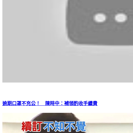
逾期口罩不充公！ 陳時中：補領酌收手續費