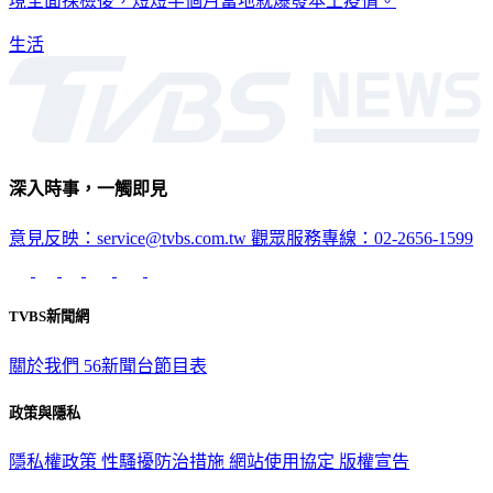
中心指揮官陳時中今天以冰島為例，強調該國6月15日實施入
境全面採檢後，短短半個月當地就爆發本土疫情。
生活
深入時事，一觸即見
意見反映：service@tvbs.com.tw
觀眾服務專線：02-2656-1599
TVBS新聞網
關於我們
56新聞台節目表
政策與隱私
隱私權政策
性騷擾防治措施
網站使用協定
版權宣告