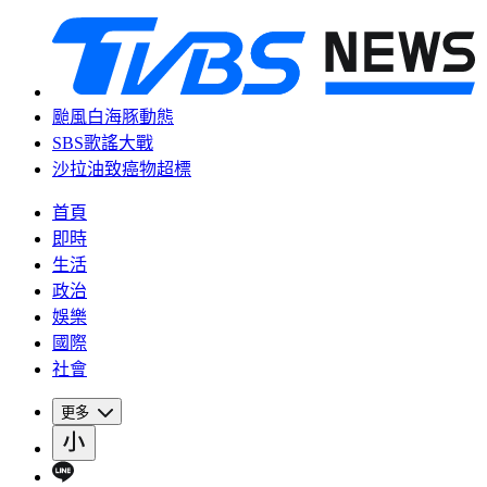
颱風白海豚動態
SBS歌謠大戰
沙拉油致癌物超標
首頁
即時
生活
政治
娛樂
國際
社會
更多