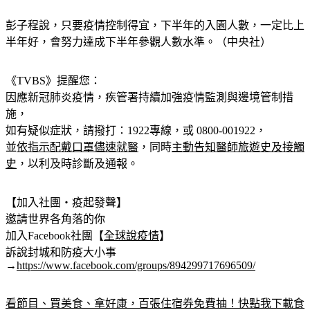
彭子程說，只要疫情控制得宜，下半年的入園人數，一定比上
半年好，會努力達成下半年參觀人數水準。（中央社）
《TVBS》提醒您：
因應新冠肺炎疫情，疾管署持續加強疫情監測與邊境管制措
施，
如有疑似症狀，請撥打：1922專線，或 0800-001922，
並
依指示配戴口罩儘速就醫
，同時
主動告知醫師旅遊史及接觸
史
，以利及時診斷及通報。
【加入社團‧疫起發聲】
邀請世界各角落的你
加入Facebook社團【
全球說疫情
】
訴說封城和防疫大小事
→
https://www.facebook.com/groups/894299717696509/