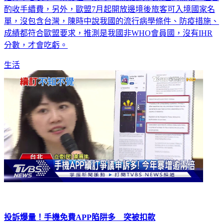
指揮中心表示，研擬在13期時，開放民眾到原超商補領，但會
酌收手續費，另外，歐盟7月起開放邊境後旅客可入境國家名
單，沒包含台灣，陳時中說我國的流行病學條件、防疫措施、
成績都符合歐盟要求，推測是我國非WHO會員國，沒有IHR
分數，才會吃虧。
生活