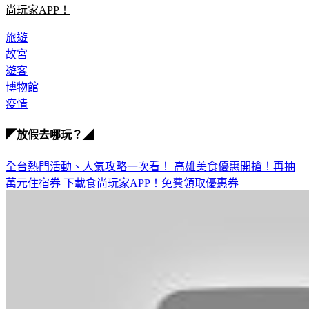
看節目、買美食、拿好康，百張住宿券免費抽！快點我下載食
尚玩家APP！
旅遊
故宮
遊客
博物館
疫情
◤放假去哪玩？◢
全台熱門活動、人氣攻略一次看！
高雄美食優惠開搶！再抽
萬元住宿券
下載食尚玩家APP！免費領取優惠券