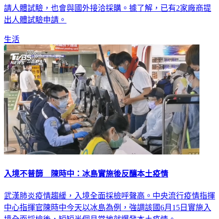
揮官陳時中今天說，補助研發經費已編列，且已有廠商送件申
請人體試驗，也會與國外接洽採購。據了解，已有2家廠商提
出人體試驗申請。
生活
入境不普篩 陳時中：冰島實施後反釀本土疫情
武漢肺炎疫情趨緩，入境全面採檢呼聲高。中央流行疫情指揮