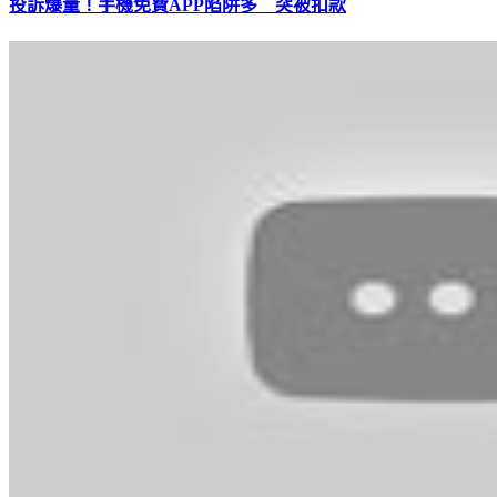
投訴爆量！手機免費APP陷阱多 突被扣款