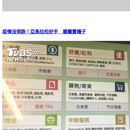
疫情沒得跑！亞馬拉松好手 擺攤賣襪子