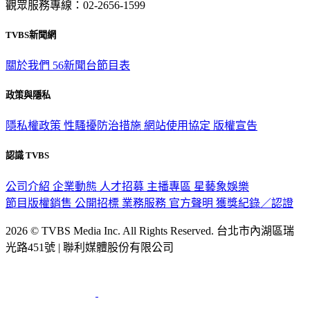
觀眾服務專線：02-2656-1599
TVBS新聞網
關於我們
56新聞台節目表
政策與隱私
隱私權政策
性騷擾防治措施
網站使用協定
版權宣告
認識 TVBS
公司介紹
企業動態
人才招募
主播專區
星藝象娛樂
節目版權銷售
公開招標
業務服務
官方聲明
獲獎紀錄／認證
2026 © TVBS Media Inc. All Rights Reserved. 台北市內湖區瑞
光路451號 | 聯利媒體股份有限公司