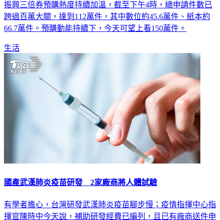
振興三倍券預購熱度持續加溫，截至下午4時，總申請件數已
跨過百萬大關，達到112萬件，其中數位約45.6萬件、紙本約
66.7萬件。預購動能持續下，今天可望上看150萬件。
生活
國產武漢肺炎疫苗研發 2家廠商將人體試驗
有學者擔心，台灣研發武漢肺炎疫苗腳步慢；疫情指揮中心指