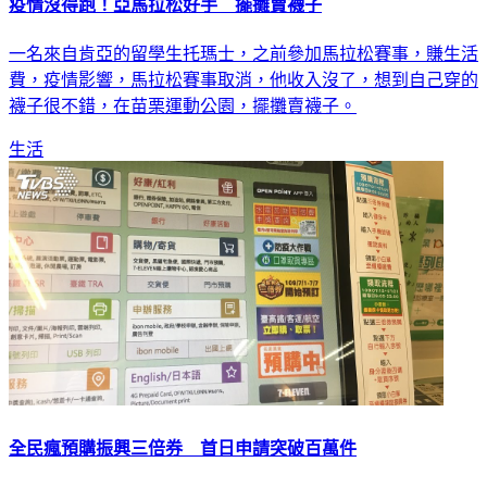
疫情沒得跑！亞馬拉松好手 擺攤賣襪子
一名來自肯亞的留學生托瑪士，之前參加馬拉松賽事，賺生活
費，疫情影響，馬拉松賽事取消，他收入沒了，想到自己穿的
襪子很不錯，在苗栗運動公園，擺攤賣襪子。
生活
全民瘋預購振興三倍券 首日申請突破百萬件