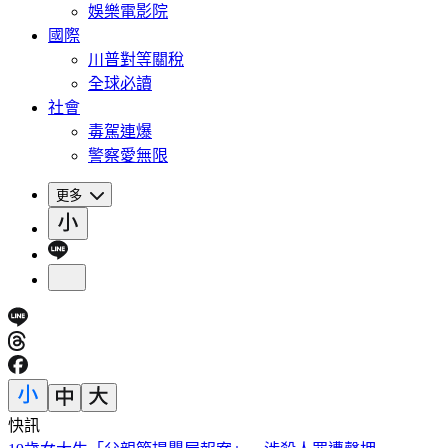
娛樂電影院
國際
川普對等關稅
全球必讀
社會
毒駕連爆
警察愛無限
更多
快訊