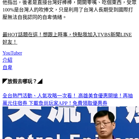
他指出，後者是直接台灣好棒棒，開開零嘴、吃個東西，受眾
100%是台灣人的吹捧文，只是利用了台灣人長期受到國際打
壓無法自我認同的自卑情緒。
最HOT話題在這！想跟上時事，快點我加入TVBS新聞LINE
好友！
YouTuber
介紹
自卑
◤放假去哪玩？◢
全台熱門活動、人氣攻略一次看！
高雄美食優惠開搶！再抽
萬元住宿券
下載食尚玩家APP！免費領取優惠券