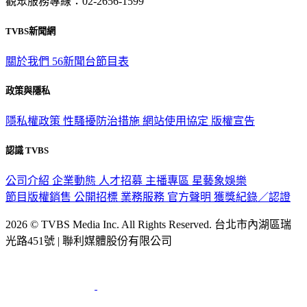
觀眾服務專線：02-2656-1599
TVBS新聞網
關於我們
56新聞台節目表
政策與隱私
隱私權政策
性騷擾防治措施
網站使用協定
版權宣告
認識 TVBS
公司介紹
企業動態
人才招募
主播專區
星藝象娛樂
節目版權銷售
公開招標
業務服務
官方聲明
獲獎紀錄／認證
2026 © TVBS Media Inc. All Rights Reserved. 台北市內湖區瑞
光路451號 | 聯利媒體股份有限公司