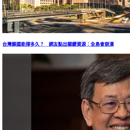
台灣鎖國能撐多久？ 網友點出關鍵資源：全島會崩潰