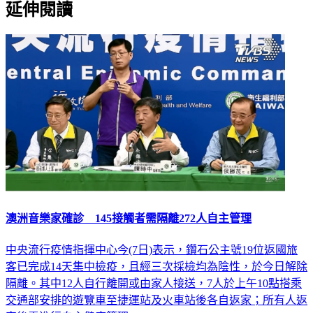
延伸閱讀
澳洲音樂家確診 145接觸者需隔離272人自主管理
中央流行疫情指揮中心今(7日)表示，鑽石公主號19位返國旅
客已完成14天集中檢疫，且經三次採檢均為陰性，於今日解除
隔離。其中12人自行離開或由家人接送，7人於上午10點搭乘
交通部安排的遊覽車至捷運站及火車站後各自返家；所有人返