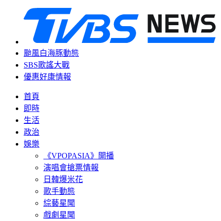
颱風白海豚動態
SBS歌謠大戰
優惠好康情報
首頁
即時
生活
政治
娛樂
《VPOPASIA》開播
演唱會搶票情報
日韓爆米花
歌手動態
綜藝星聞
戲劇星聞