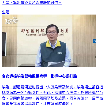
力學，算出傳染者若沒隔離的可怕。
生活
台女遭控埃及郵輪散播病毒 指揮中心狠打臉
埃及一艘尼羅河遊船傳出12人感染新冠肺炎，埃及衛生部直指
感染源為一名台籍女性。對此，指揮中心澄清，外媒所稱的台
女，是國內第39案，曾隨團至埃及旅遊，回台後確診，反而該
團埃及籍導遊最早發病，才應該是感染源。