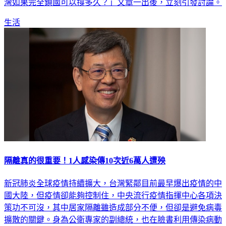
灣如果完全鎖國可以撐多久？」文章一出後，立刻引發討論。
生活
隔離真的很重要！1人感染傳10次近6萬人遭殃
新冠肺炎全球疫情持續擴大，台灣緊鄰目前最早爆出疫情的中
國大陸，但疫情卻能夠控制住，中央流行疫情指揮中心各項決
策功不可沒，其中居家隔離雖造成部分不便，但卻是避免病毒
擴散的關鍵。身為公衛專家的副總統，也在臉書利用傳染病動