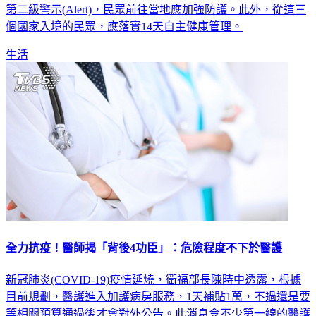
第二級警示(Alert)，民眾前往當地應加強防護。此外，從這三
個國家入境的民眾，應落實14天自主健康管理。
生活
全力抗疫！醫師揭「背後4功臣」：危險程度不下於醫護
新冠肺炎(COVID-19)疫情延燒，衛福部長陳時中透露，根據
目前規劃，醫護進入加護病房服務，1天補貼1萬，不過還是要
等相關預算通過後才會對外公告。此消息令不少第一線的醫護