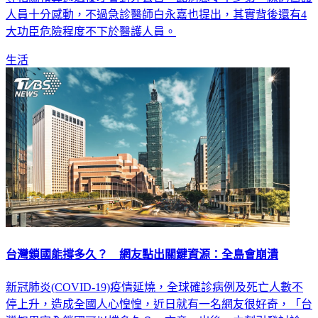
人員十分感動，不過急診醫師白永嘉也提出，其實背後還有4
大功臣危險程度不下於醫護人員。
生活
台灣鎖國能撐多久？ 網友點出關鍵資源：全島會崩潰
新冠肺炎(COVID-19)疫情延燒，全球確診病例及死亡人數不
停上升，造成全國人心惶惶，近日就有一名網友很好奇，「台