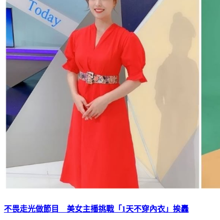
不畏走光做節目 美女主播挑戰「1天不穿內衣」挨轟