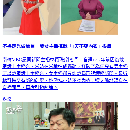
不畏走光做節目 美女主播挑戰「1天不穿內衣」挨轟
南韓MBC晨間新聞主播林賢珠(임현주，音譯)，2年前因為戴
眼鏡上主播台，當時在當地造成轟動，打破了為何只有男主播
可以戴眼鏡上主播台，女主播卻只能戴隱形眼鏡播新聞。最近
林賢珠又有新的創舉，挑戰24小時不穿內衣，還大膽地現身在
直播節目，再度引發討論。
娛樂