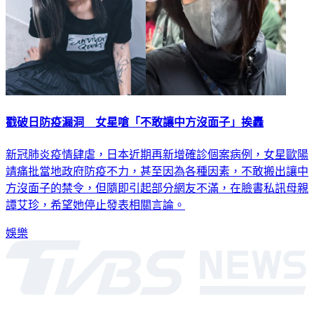
戳破日防疫漏洞 女星嗆「不敢讓中方沒面子」挨轟
新冠肺炎疫情肆虐，日本近期再新增確診個案病例，女星歐陽
靖痛批當地政府防疫不力，甚至因為各種因素，不敢搬出讓中
方沒面子的禁令，但隨即引起部分網友不滿，在臉書私訊母親
譚艾珍，希望她停止發表相關言論。
娛樂