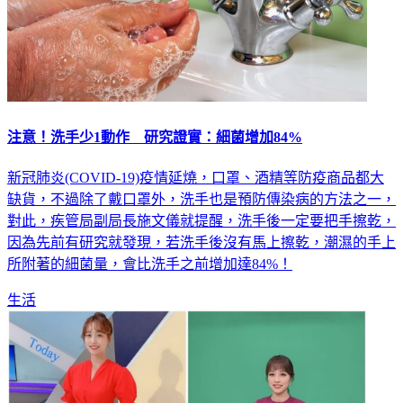
注意！洗手少1動作 研究證實：細菌增加84%
新冠肺炎(COVID-19)疫情延燒，口罩、酒精等防疫商品都大
缺貨，不過除了戴口罩外，洗手也是預防傳染病的方法之一，
對此，疾管局副局長施文儀就提醒，洗手後一定要把手擦乾，
因為先前有研究就發現，若洗手後沒有馬上擦乾，潮濕的手上
所附著的細菌量，會比洗手之前增加達84%！
生活