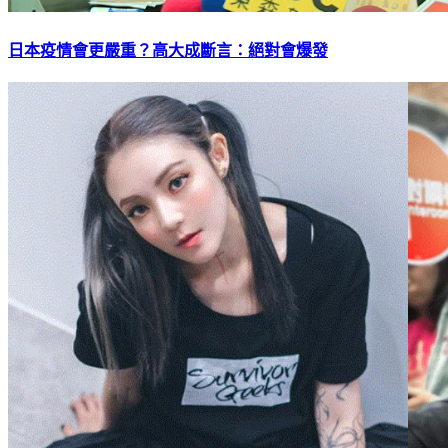
日本疫情會更嚴重？高大成斷言：絕對會爆發