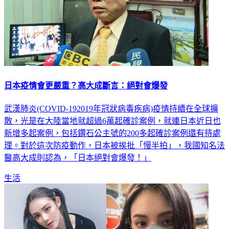
日本疫情會更嚴重？高大成斷言：絕對會爆發
武漢肺炎(COVID-192019年冠狀病毒疾病)疫情持續在全球擴
散，光是在大陸當地就超過6萬起確診案例，就連日本近日也
新增多起案例，包括鑽石公主號的200多起確診案例還有待處
理。對於這次防疫動作，日本被挨批「慢半拍」，我國知名法
醫高大成則認為，「日本絕對會爆發！」
生活