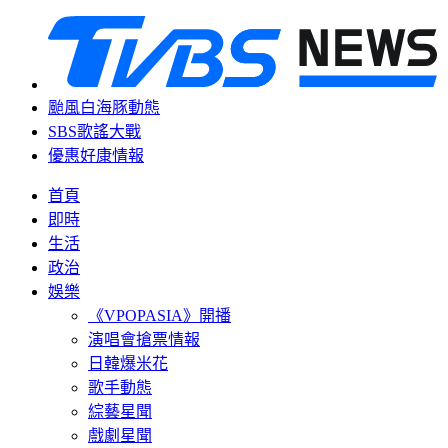
颱風白海豚動態
SBS歌謠大戰
優惠好康情報
首頁
即時
生活
政治
娛樂
《VPOPASIA》開播
演唱會搶票情報
日韓爆米花
歌手動態
綜藝星聞
戲劇星聞