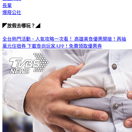
長輩
爆廢公社
◤放假去哪玩？◢
全台熱門活動、人氣攻略一次看！
高雄美食優惠開搶！再抽
萬元住宿券
下載食尚玩家APP！免費領取優惠券