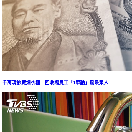
千萬現鈔藏爛衣櫃 回收場員工「1舉動」驚呆眾人