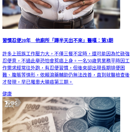
習慣忍便20年 他廁所「蹲半天出不來」醫嘆：第3期
許多上班族工作壓力大，不僅三餐不定時，還可能因為忙碌強
忍便意，不過此舉恐怕會惹癌上身。一名50歲男業務平時因工
作需求經常往外跑，有忍便習慣，但後來卻出現長期排便困
難、腹脹等情形，依賴瀉藥輔助仍無法改善，直到就醫檢查後
才發現，早已罹患大腸癌第三期。
健康