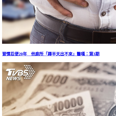
習慣忍便20年 他廁所「蹲半天出不來」醫嘆：第3期