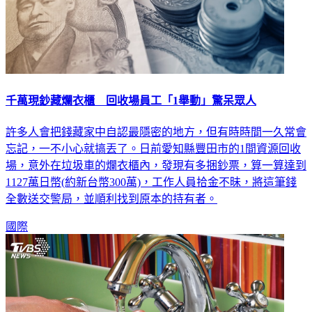
千萬現鈔藏爛衣櫃 回收場員工「1舉動」驚呆眾人
許多人會把錢藏家中自認最隱密的地方，但有時時間一久常會
忘記，一不小心就搞丟了。日前愛知縣豐田市的1間資源回收
場，意外在垃圾車的爛衣櫃內，發現有多捆鈔票，算一算達到
1127萬日幣(約新台幣300萬)，工作人員拾金不昧，將這筆錢
全數送交警局，並順利找到原本的持有者。
國際