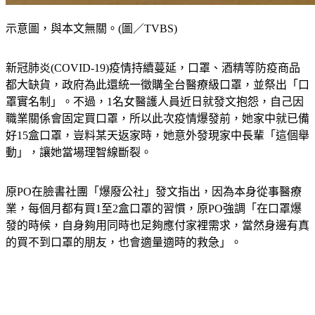
示意圖，與本文無關。(圖／TVBS)
新冠肺炎(COVID-19)疫情持續蔓延，口罩、酒精等防疫商品
都大缺貨，政府為此還統一徵購全台醫療級口罩，並祭出「口
罩實名制」。不過，1名女醫護人員近日就發文抱怨，自己因
職業關係會固定買口罩，所以此次疫情爆發前，她家中就已備
好15盒口罩，豈料某天返家時，她意外發現家中長輩「這個舉
動」，讓她當場理智線斷裂。
原PO在臉書社團「爆廢公社」發文指出，因為本身從事醫療
業，每個月都有買1至2盒口罩的習慣，原PO強調「在口罩爆
發的時候，自身夠用同時也足夠應付家裡需求，當然身邊有真
的買不到口罩的朋友，也會適量適時的救急」。