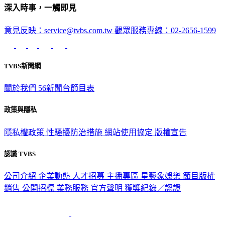
深入時事，一觸即見
意見反映：service@tvbs.com.tw
觀眾服務專線：02-2656-1599
TVBS新聞網
關於我們
56新聞台節目表
政策與隱私
隱私權政策
性騷擾防治措施
網站使用協定
版權宣告
認識 TVBS
公司介紹
企業動態
人才招募
主播專區
星藝象娛樂
節目版權
銷售
公開招標
業務服務
官方聲明
獲獎紀錄／認證