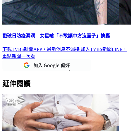
戳破日防疫漏洞 女星嗆「不敢讓中方沒面子」挨轟
下載TVBS新聞APP，最新消息不漏接
加入TVBS新聞LINE，
重點新聞一次看
延伸閱讀