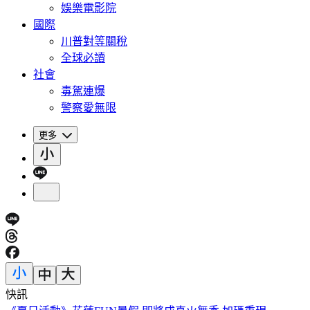
娛樂電影院
國際
川普對等關稅
全球必讀
社會
毒駕連爆
警察愛無限
更多
快訊