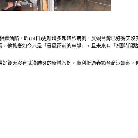
新加坡相繼淪陷，昨(14日)更新增多起確診病例，反觀台灣已好幾
蹟，他擔憂如今只是「暴風雨前的寧靜」，且未來有「2個時間
灣好幾天沒有武漢肺炎的新增案例，順利挺過春節台商返鄉潮，