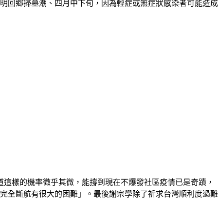
清明回鄉掃墓潮、四月中下旬，因為輕症或無症狀感染者可能造
道這樣的機率微乎其微，能撐到現在不爆發社區疫情已是奇蹟，
，完全斷航有很大的困難」。最後謝宗學除了祈求台灣順利度過