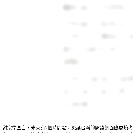
謝宗學直言，未來有2個時間點，恐讓台灣的防疫網面臨嚴峻考