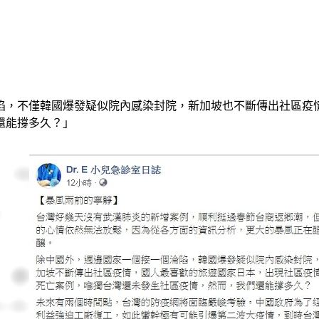
陷，不僅韓國爆發疑似院內感染封院，新加坡也不斷傳出社區疫
還能撐多久？」