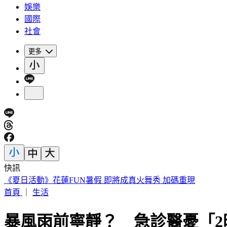
娛樂
國際
社會
更多
快訊
《夏日活動》花蓮FUN暑假 即將成真火舞秀 加碼重現
首頁
｜
生活
暴風雨前寧靜？ 急診醫憂「2