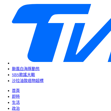
颱風白海豚動態
SBS歌謠大戰
沙拉油致癌物超標
首頁
即時
生活
政治