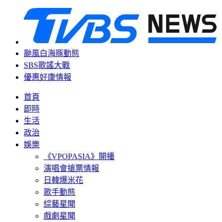
颱風白海豚動態
SBS歌謠大戰
優惠好康情報
首頁
即時
生活
政治
娛樂
《VPOPASIA》開播
演唱會搶票情報
日韓爆米花
歌手動態
綜藝星聞
戲劇星聞