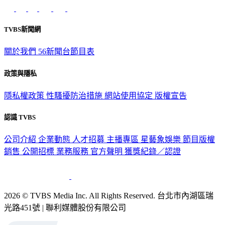
意見反映：service@tvbs.com.tw
觀眾服務專線：02-2656-1599
TVBS新聞網
關於我們
56新聞台節目表
政策與隱私
隱私權政策
性騷擾防治措施
網站使用協定
版權宣告
認識 TVBS
公司介紹
企業動態
人才招募
主播專區
星藝象娛樂
節目版權
銷售
公開招標
業務服務
官方聲明
獲獎紀錄／認證
2026 © TVBS Media Inc. All Rights Reserved. 台北市內湖區瑞
光路451號 | 聯利媒體股份有限公司