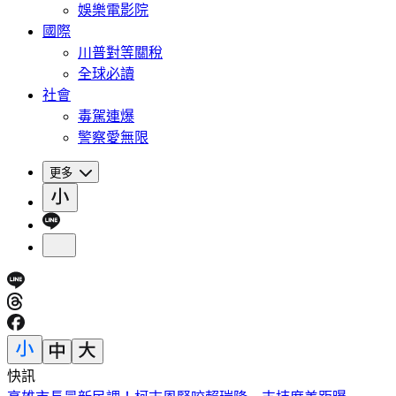
娛樂電影院
國際
川普對等關稅
全球必讀
社會
毒駕連爆
警察愛無限
更多
快訊