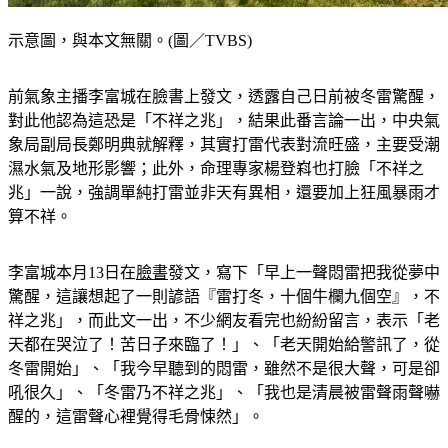
示意圖，與本文無關。(圖／TVBS)
前氣象主播李富城在臉書上發文，透露自己日前被冬雷驚醒，
對此他認為這恐是「不祥之兆」，結果此番言論一出，中央氣
象局副局長鄭明典就解釋，其實打雷代表對流旺盛，主要受潮
濕水氣及地形影響；此外，命理專家楊登嵙也打臉「不祥之
兆」一說，強調單純打雷並非天有異相，還要加上狂風暴雨才
算不祥。
李富城本月13日在
臉書
發文，寫下「早上一聲悶雷把我從夢中
驚醒，這讓想起了一則諺語『雷打冬，十個牛欄九個空』，不
祥之兆」，而此文一出，不少網友看完也紛紛留言，表示「老
天都在哭泣了！苦日子來臨了！」、「老天開始給警訊了，從
冬雷開始」、「我今早聽到的悶雷，雖然不是很大聲，可是卻
吼很久」、「冬雷乃不祥之兆」、「我也是清晨被雷聲雨聲嚇
醒的，這雷聲心裡覺得毛骨悚然」。