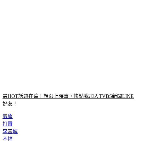
最HOT話題在這！想跟上時事，快點我加入TVBS新聞LINE
好友！
氣象
打雷
李富城