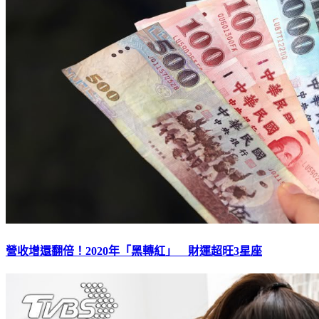
營收增還翻倍！2020年「黑轉紅」 財運超旺3星座