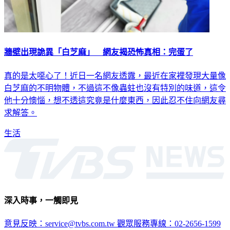
牆壁出現詭異「白芝麻」 網友揭恐怖真相：完蛋了
真的是太噁心了！近日一名網友透露，最近在家裡發現大量像
白芝麻的不明物體，不過這不像蟲蛀也沒有特別的味道，這令
他十分懊惱，想不透這究竟是什麼東西，因此忍不住向網友尋
求解答。
生活
深入時事，一觸即見