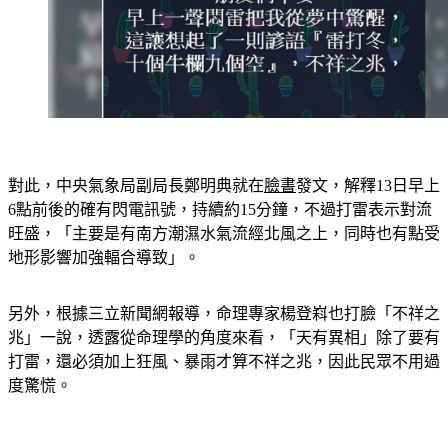
對此，中央氣象局副局長鄭明典就在
臉書
發文，解釋13日早上
6點前後的確有閃電訊號，持續約15分鐘，不過打雷表示對流
旺盛，「主要是有南方潮濕水氣流經北風之上，同時也有點受
地形影響加強輻合導致」。
另外，根據三立新聞網報導，命理專家楊登嵙也打臉「不祥之
兆」一說，透露從命理學的角度來看，「天有異相」除了要有
打雷，還必須加上狂風、暴雨才算不祥之兆，因此民眾不用過
度驚慌。