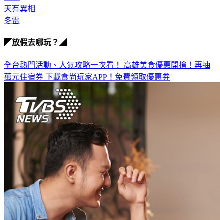
不祥
天有異相
冬雷
◤放假去哪玩？◢
全台熱門活動、人氣攻略一次看！
高雄美食優惠開搶！再抽
萬元住宿券
下載食尚玩家APP！免費領取優惠券