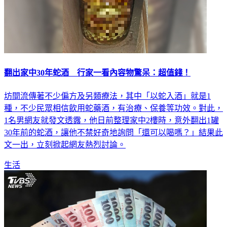
翻出家中30年蛇酒 行家一看內容物驚呆：超值錢！
坊間流傳著不少偏方及另類療法，其中「以蛇入酒」就是1
種，不少民眾相信飲用蛇藥酒，有治療、保養等功效。對此，
1名男網友就發文透露，他日前整理家中2樓時，意外翻出1罐
30年前的蛇酒，讓他不禁好奇地詢問「還可以喝嗎？」結果此
文一出，立刻掀起網友熱烈討論。
生活