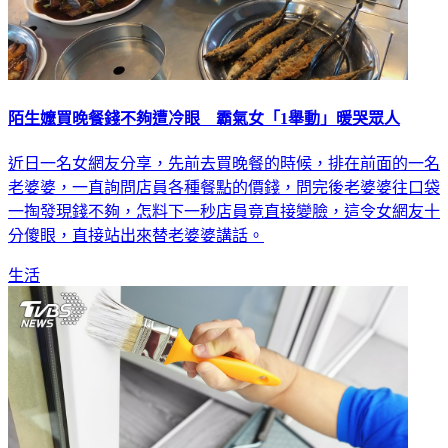
陌生嬤買晚餐錢不夠遭冷眼 霸氣女「1舉動」暖哭眾人
近日一名女網友分享，先前去買晚餐的時候，排在前面的一名
老婆婆，一直詢問店員各種餐點的價錢，問完後老婆婆往口袋
一掏發現錢不夠，怎料下一秒店員竟直接變臉，這令女網友十
分傻眼，直接站出來替老婆婆講話。
生活