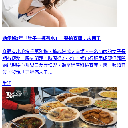
她便秘3年「肚子一搖有水」 醫檢查嘆：末期了
身體有小毛病千萬別拖，擔心變成大麻煩。一名50歲的女子長
期有便秘、脹氣問題，時間達2、3年，都自行服用成藥但卻開
始出現噁心及胃口差等情況，轉至婦產科檢查完，醫一照超音
波，發現「已經癌末了…」
生活