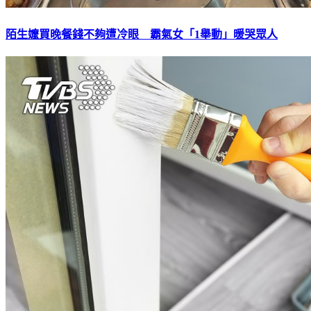
陌生嬤買晚餐錢不夠遭冷眼 霸氣女「1舉動」暖哭眾人