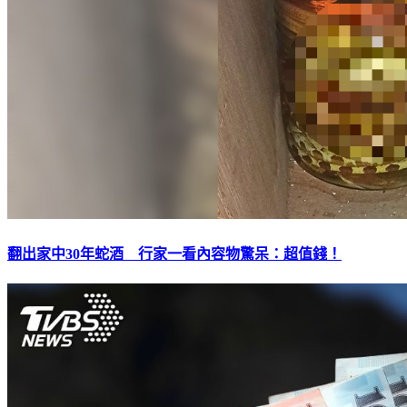
翻出家中30年蛇酒 行家一看內容物驚呆：超值錢！