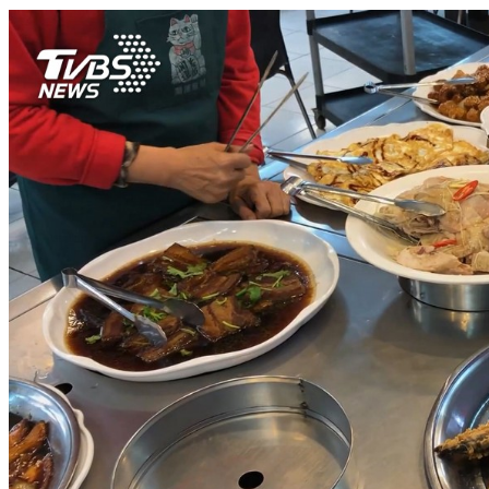
她便秘3年「肚子一搖有水」 醫檢查嘆：末期了