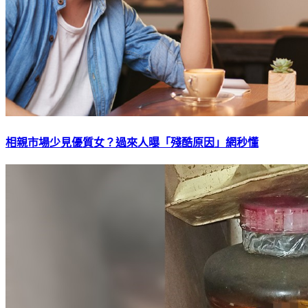
相親市場少見優質女？過來人曝「殘酷原因」網秒懂