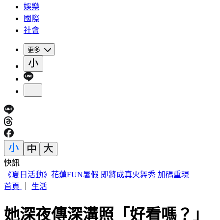
娛樂
國際
社會
更多
快訊
188萬《龍藏經》賣掉了！大戶不甩7折 店員爆「付現買原價
首頁
｜
生活
她深夜傳深溝照「好看嗎？」