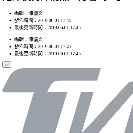
編輯：陳儷文
發佈時間：2019.06.01 17:45
最後更新時間：2019.06.01 17:45
編輯
：
陳儷文
發佈時間：
2019.06.01 17:45
最後更新時間：
2019.06.01 17:45