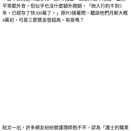
平常都外食，但似乎也沒什麼額外開銷，「她入行約不到5
年，已經存了快300萬了。」原PO接著問，聽說他們月薪大概
4萬初，可是三節獎金發超高，有掛嗎？
貼文一出，許多網友紛紛替護理師抱不平，認為「護士的職業