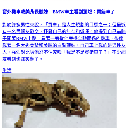
窗外機車載美背長腿妹 BMW車主看副駕怨：買錯車了
對於許多男性來說，「買車」是人生規劃的目標之一；但最近
有一名男網友發文，抒發自己的無奈和怨嘆。他提到自己前陣
子開著BMW上路，看著一旁從他旁邊奔馳而過的機車，後座
載著一名大秀美背和美腿的白皙辣妹，自己車上載的是男性友
人，強烈對比讓他忍不住感嘆「我是不是買錯車了？」不少網
友看到也都笑翻了。
生活