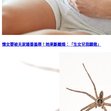
懷女嬰被夫家連番羞辱！她果斷離婚：「生女兒我驕傲」