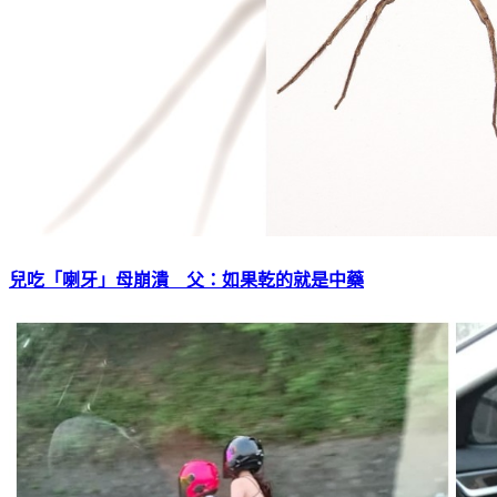
兒吃「喇牙」母崩潰 父：如果乾的就是中藥