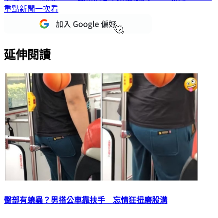
重點新聞一次看
延伸閱讀
臀部有蟯蟲？男搭公車靠扶手 忘情狂扭磨股溝