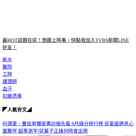
最HOT話題在這！想跟上時事，快點我加入TVBS新聞LINE
好友！
薪水
醫院
工時
護理師
血汗
扣繳憑單
◤人氣夯文◢
何潤東、曹佑寧獨家專訪搶先看
8月緣分排行榜 這星座遇見心
靈夥伴
超準測字!這輩子正緣何時會出現