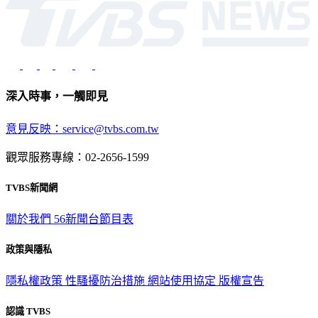
深入時事，一觸即見
意見反映：service@tvbs.com.tw
觀眾服務專線：02-2656-1599
TVBS新聞網
關於我們
56新聞台節目表
政策與隱私
隱私權政策
性騷擾防治措施
網站使用協定
版權宣告
認識 TVBS