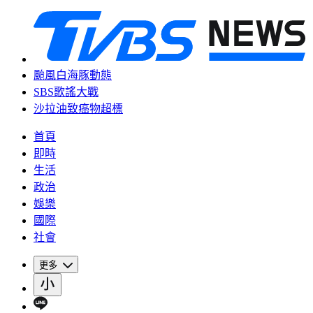
颱風白海豚動態
SBS歌謠大戰
沙拉油致癌物超標
首頁
即時
生活
政治
娛樂
國際
社會
更多