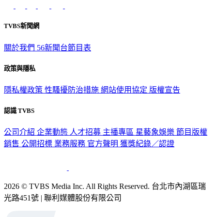
TVBS新聞網
關於我們
56新聞台節目表
政策與隱私
隱私權政策
性騷擾防治措施
網站使用協定
版權宣告
認識 TVBS
公司介紹
企業動態
人才招募
主播專區
星藝象娛樂
節目版權
銷售
公開招標
業務服務
官方聲明
獲獎紀錄／認證
2026 © TVBS Media Inc. All Rights Reserved. 台北市內湖區瑞
光路451號 | 聯利媒體股份有限公司