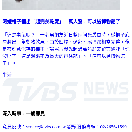
阿嬤櫃子翻出「超完美乾屍」 萬人驚：可以送博物館了
「這是老鼠嗎？」一名男網友近日整理阿嬤房間時，從櫃子底
層翻出一隻動物乾屍，由於四肢、頭部、尾巴都相當完整，像
是被刻意保存的標本，讓照片曝光超過萬名網友留言驚呼「你
發財了，這是還來不及長大的迅猛龍」、「這可以進博物館
了」。
生活
深入時事，一觸即見
意見反映：service@tvbs.com.tw
觀眾服務專線：02-2656-1599