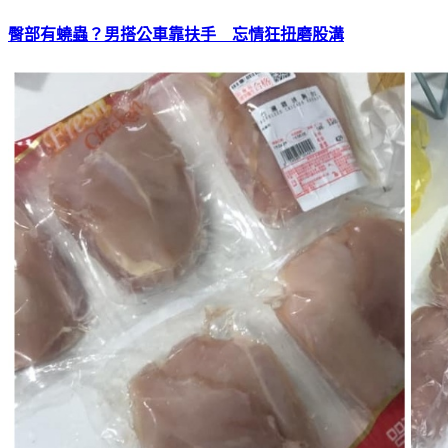
臀部有蟯蟲？男搭公車靠扶手 忘情狂扭磨股溝