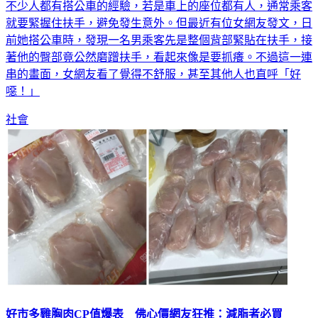
不少人都有搭公車的經驗，若是車上的座位都有人，通常乘客
就要緊握住扶手，避免發生意外。但最近有位女網友發文，日
前她搭公車時，發現一名男乘客先是整個背部緊貼在扶手，接
著他的臀部竟公然磨蹭扶手，看起來像是要抓癢。不過這一連
串的畫面，女網友看了覺得不舒服，甚至其他人也直呼「好
噁！」
社會
好市多雞胸肉CP值爆表 佛心價網友狂推：減脂者必買