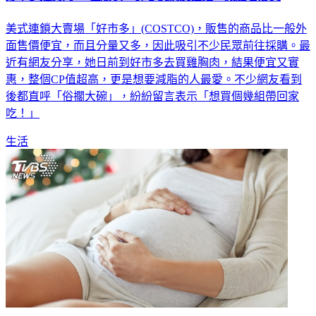
美式連鎖大賣場「好市多」(COSTCO)，販售的商品比一般外
面售價便宜，而且分量又多，因此吸引不少民眾前往採購。最
近有網友分享，她日前到好市多去買雞胸肉，結果便宜又實
惠，整個CP值超高，更是想要減脂的人最愛。不少網友看到
後都直呼「俗擱大碗」，紛紛留言表示「想買個幾組帶回家
吃！」
生活