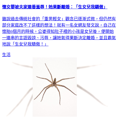
懷女嬰被夫家連番羞辱！她果斷離婚：「生女兒我驕傲」
雖說過去傳統社會的「重男輕女」觀念已逐漸式微，但仍然有
部分家庭改不了這樣的想法！就有一名女網友發文說，自己在
懷胎6個月的時候，公婆得知肚子裡的小孩是女兒後，便開始
一連串的言語毀謗、污辱，讓她氣得果斷決定離婚，並且霸氣
地說「生女兒我驕傲！」
生活