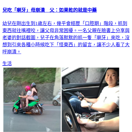
兒吃「喇牙」母崩潰 父：如果乾的就是中藥
幼兒在剛出生到1歲左右，幾乎會經歷「口腔期」階段，抓到
東西就往嘴裡咬，讓父母非常困擾。一名父親在臉書上分享與
老婆的對話截圖，兒子在角落默默的抓一隻「喇牙」來吃，沒
想到引來各種小時候吃下「怪東西」的留言，讓不少人看了大
呼崩潰。
生活