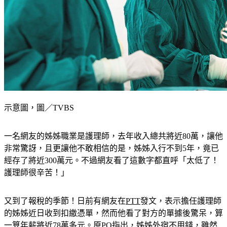
示意圖，圖／TVBS
一名網友的姊姊職業是護理師，去年收入總共將近80萬，讓他
非常驚訝，且更讓他不敢相信的是，姊姊入行不到5年，竟已
經存了將近300萬元。不過網友看了這數字都直呼「太低了！
護理師很辛苦！」
又到了報稅的季節！日前有網友在
PTT
發文，表示擔任護理師
的姊姊近日收到扣繳憑單，然而他看了對方的單據後驚呆，算
一算年薪將近78萬多元。原PO指出，姊姊外宿不用錢，雖然