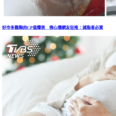
好市多雞胸肉CP值爆表 佛心價網友狂推：減脂者必買