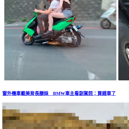
窗外機車載美背長腿妹 BMW車主看副駕怨：買錯車了