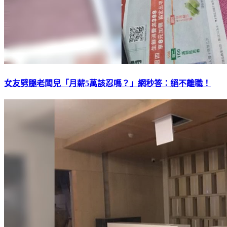
女友劈腿老闆兒「月薪5萬該忍嗎？」網秒答：絕不離職！