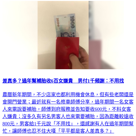
差真多？過年幫補胎收6百女嫌貴 男付1千頻謝：不用找
農曆新年期間，不少店家也都利用機會休息，但有些老闆還是
會開門營業；最近就有一名修車師傅分享，過年期間一名女客
人來電說要補胎，師傅到府服務並告知要收600元，不料女客
人嫌貴；沒多久有另名男客人也來電要補胎，因為距離較遠收
800元，男客給1千元說「不用找」，還感謝有人在過年期間幫
忙，讓師傅也忍不住大嘆「平平都是客人差真多？」