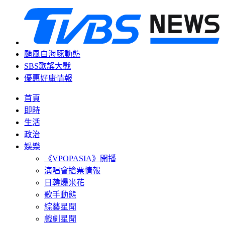
颱風白海豚動態
SBS歌謠大戰
優惠好康情報
首頁
即時
生活
政治
娛樂
《VPOPASIA》開播
演唱會搶票情報
日韓爆米花
歌手動態
綜藝星聞
戲劇星聞