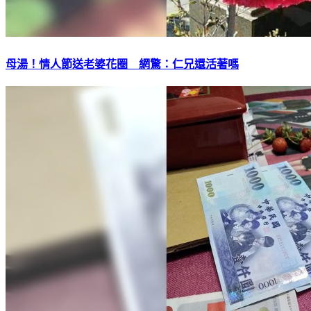
母湯！情人節送老婆花圈 網驚：仁兄還活著嗎