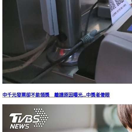
中千元發票卻不能領獎 離譜原因曝光...中獎者傻眼