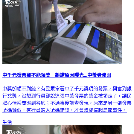
中千元發票卻不能領獎 離譜原因曝光...中獎者傻眼
中獎卻領不到錢？有民眾拿著中了千元獎項的發票，興奮到銀
行兌獎，沒想到行員卻說這張中獎發票的獎金被領走了，讓民
眾心情瞬間盪到谷底；不過事後調查發現，原來是另一張發票
號碼類似，有行員輸入號碼錯誤，才會造成這起烏龍事件。
生活