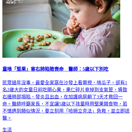
童啃「堅果」害右肺陷險喪命 醫師：5歲以下別吃
民眾過年沒事，最愛全家窩在沙發上看電視、啃瓜子，卻有1
名2歲大的女童日前吃開心果，果仁碎片竟掉到支氣管，導致
右邊肺部塌陷、發炎且出血，在加護病房躺了3天才救回一
命。醫師呼籲家長，不宜讓5歲以下孩童時用堅果類食物，若
不慎遇到類似情況，要立刻用「哈姆立克法」急救，並立即送
醫。
生活