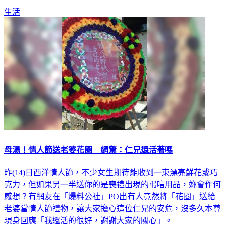
生活
母湯！情人節送老婆花圈 網驚：仁兄還活著嗎
昨(14)日西洋情人節，不少女生期待能收到一束漂亮鮮花或巧
克力，但如果另一半送你的是喪禮出現的弔唁用品，妳會作何
感想？有網友在「爆料公社」PO出有人竟然將「花圈」送給
老婆當情人節禮物，讓大家擔心這位仁兄的安危，沒多久本尊
現身回應「我還活的很好，謝謝大家的關心」。