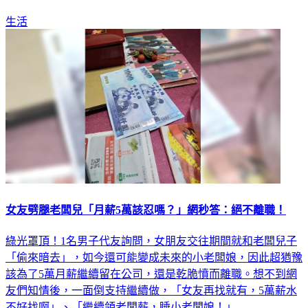
生活
女友劈腿老闆兒「月薪5萬該忍嗎？」網秒答：絕不離職！
綠光罩頂！1名男子代友詢問，女朋友交往期間就和老闆兒子
「偷來暗去」，如今還可能變成未來的小老闆娘，因此超猶豫
該為了5萬月薪繼續留在公司，還是乾脆憤而離職。想不到網
友們知情後，一面倒支持繼續做，「女友再找就有，5萬薪水
不好找啊」、「繼續領老闆薪，睡小老闆娘！」