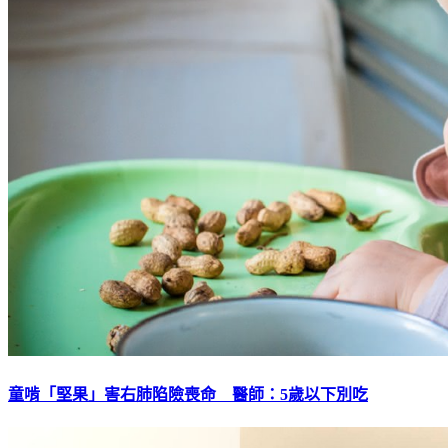
童啃「堅果」害右肺陷險喪命 醫師：5歲以下別吃