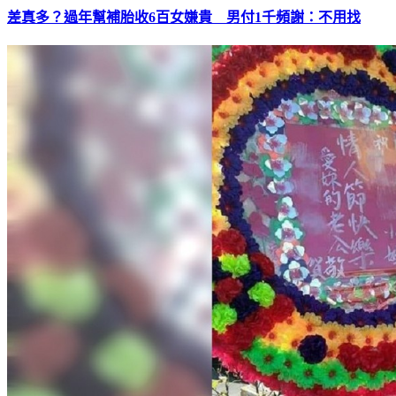
差真多？過年幫補胎收6百女嫌貴 男付1千頻謝：不用找