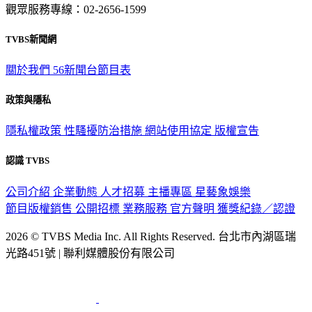
觀眾服務專線：02-2656-1599
TVBS新聞網
關於我們
56新聞台節目表
政策與隱私
隱私權政策
性騷擾防治措施
網站使用協定
版權宣告
認識 TVBS
公司介紹
企業動態
人才招募
主播專區
星藝象娛樂
節目版權銷售
公開招標
業務服務
官方聲明
獲獎紀錄／認證
2026 © TVBS Media Inc. All Rights Reserved. 台北市內湖區瑞
光路451號 | 聯利媒體股份有限公司