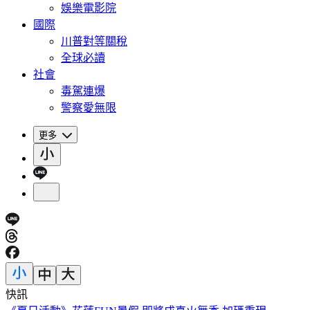
娛樂電影院
國際
川普對等關稅
全球必讀
社會
毒駕連爆
警察愛無限
更多
快訊