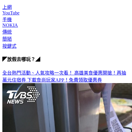
上網
YouTube
手機
NOKIA
傳統
簡陋
按鍵式
◤放假去哪玩？◢
全台熱門活動、人氣攻略一次看！
高雄美食優惠開搶！再抽
萬元住宿券
下載食尚玩家APP！免費領取優惠券