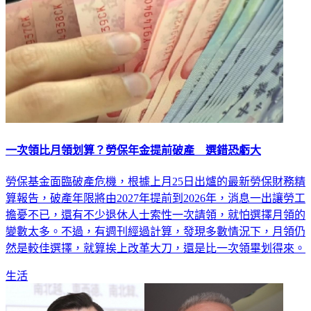
一次領比月領划算？勞保年金提前破產 選錯恐虧大
勞保基金面臨破產危機，根據上月25日出爐的最新勞保財務精
算報告，破產年限將由2027年提前到2026年，消息一出讓勞工
擔憂不已，還有不少退休人士索性一次請領，就怕選擇月領的
變數太多。不過，有週刊經過計算，發現多數情況下，月領仍
然是較佳選擇，就算挨上改革大刀，還是比一次領畢划得來。
生活