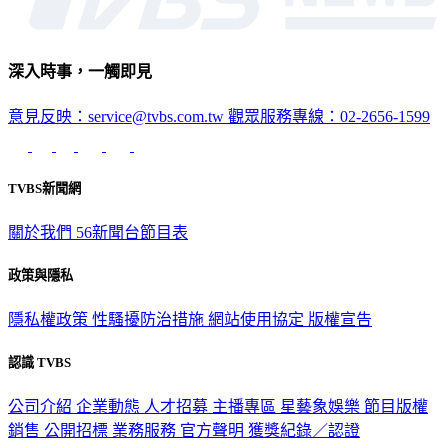
深入時事，一觸即見
意見反映：service@tvbs.com.tw
觀眾服務專線：02-2656-1599
TVBS新聞網
關於我們
56新聞台節目表
政策與隱私
隱私權政策
性騷擾防治措施
網站使用協定
版權宣告
認識 TVBS
公司介紹
企業動態
人才招募
主播專區
星藝象娛樂
節目版權
銷售
公開招標
業務服務
官方聲明
獲獎紀錄／認證