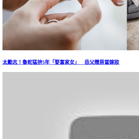
太勵志！魯蛇猛拚5年「娶富家女」 岳父贈房當嫁妝