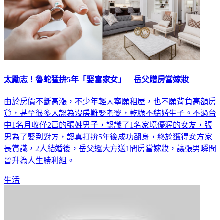
太勵志！魯蛇猛拚5年「娶富家女」 岳父贈房當嫁妝
由於房價不斷高漲，不少年輕人寧願租屋，也不願背負高額房
貸，甚至很多人認為沒房難娶老婆，乾脆不結婚生子。不過台
中1名月收僅2萬的張姓男子，認識了1名家境優渥的女友，張
男為了娶到對方，認真打拚5年後成功翻身，終於獲得女方家
長賞識，2人結婚後，岳父還大方送1間房當嫁妝，讓張男瞬間
晉升為人生勝利組。
生活