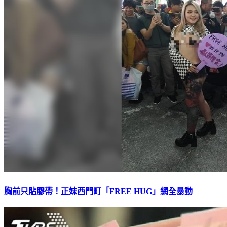
胸前只貼膠帶！正妹西門町「FREE HUG」網全暴動