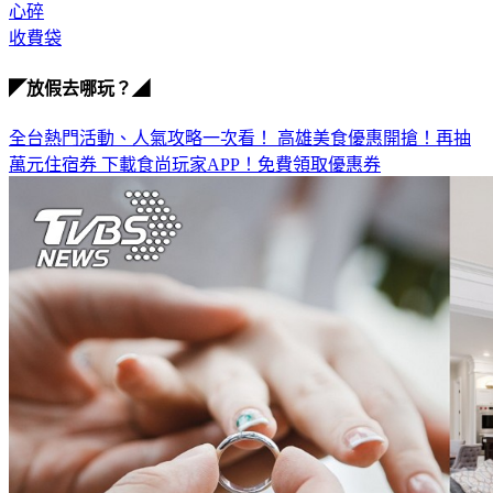
心碎
收費袋
◤放假去哪玩？◢
全台熱門活動、人氣攻略一次看！
高雄美食優惠開搶！再抽
萬元住宿券
下載食尚玩家APP！免費領取優惠券