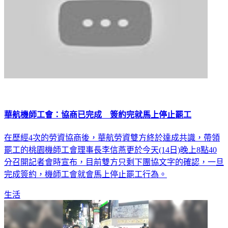
華航機師工會：協商已完成 簽約完就馬上停止罷工
在歷經4次的勞資協商後，華航勞資雙方終於達成共識，帶領
罷工的桃園機師工會理事長李信燕更於今天(14日)晚上8點40
分召開記者會時宣布，目前雙方只剩下團協文字的確認，一旦
完成簽約，機師工會就會馬上停止罷工行為。
生活