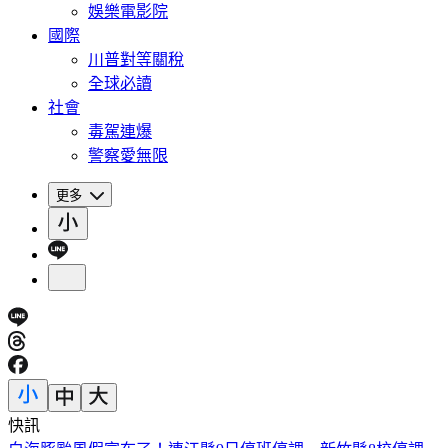
娛樂電影院
國際
川普對等關稅
全球必讀
社會
毒駕連爆
警察愛無限
更多
快訊