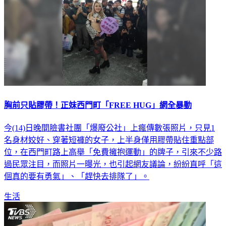
胸前只貼膠帶！正妹西門町「FREE HUG」網全暴動
今(14)日晚間臉書社團「爆廢公社」上瘋傳數張照片，只見1
名身材姣好、穿著短褲的女子，上半身僅用膠帶貼住重點部
位，在西門町路上高舉「免費擁抱運動」的牌子，引來不少路
過民眾注目，而照片一曝光，也引起網友議論，紛紛直呼「這
個真的要有勇氣」、「趕快去排隊了」。
生活