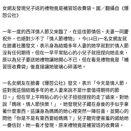
女網友發現兒子送的禮物竟是補習班收費袋。圖／翻攝自《爆
怨公社》
一年一度的西洋情人節又來臨了，在這佳節情侶、夫妻一同慶
祝外，也絕對少不了「情人節禮物」，今(14日)一名女網友就
在臉書社團發文，表示身為結婚多年人妻的她早就對於情人節
沒有任何期待，但在一早平常貼心的小兒子就扭捏向她走來，
原以為兒子要送她禮物讓她開心不已，但在看見禮物竟是「補
習班收費袋」後直接讓她玻璃心碎滿地。
一名女網友在臉書《爆怨公社》發文，表示「今天是情人節，
這對我這個結婚多年的老人妻來說不是什麼值得期待的節
日。」但在早上平時貼心的小兒子扭扭捏捏的走了過來，對她
說「媽咪，情人節快樂！」，她發現兒子藏在身後的手似乎拿
著什麼東西，這讓身為媽媽的她心裡突然一陣狂喜，並開心的
問他「你是不是有東西要給媽媽？」兒子聽完便害羞的遞給她
一疊信封，她一看才發現，原來禮物竟是補習班的收費袋。