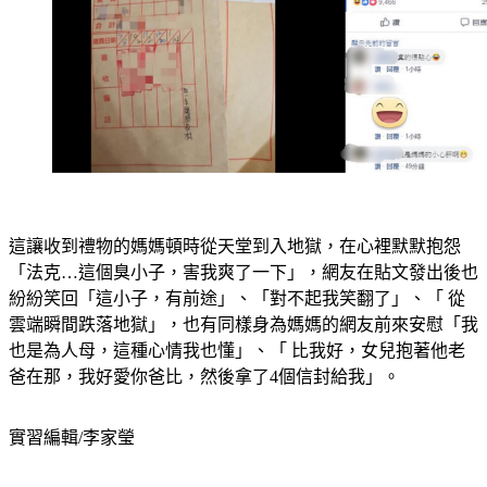
這讓收到禮物的媽媽頓時從天堂到入地獄，在心裡默默抱怨
「法克…這個臭小子，害我爽了一下」，網友在貼文發出後也
紛紛笑回「這小子，有前途」、「對不起我笑翻了」、「 從
雲端瞬間跌落地獄」，也有同樣身為媽媽的網友前來安慰「我
也是為人母，這種心情我也懂」、「 比我好，女兒抱著他老
爸在那，我好愛你爸比，然後拿了4個信封給我」。
實習編輯/李家瑩