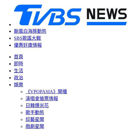
颱風白海豚動態
SBS歌謠大戰
優惠好康情報
首頁
即時
生活
政治
娛樂
《VPOPASIA》開播
演唱會搶票情報
日韓爆米花
歌手動態
綜藝星聞
戲劇星聞