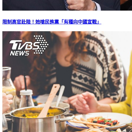
限制高官赴陸！她嗆民進黨「有種向中國宣戰」