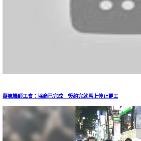
華航機師工會：協商已完成 簽約完就馬上停止罷工