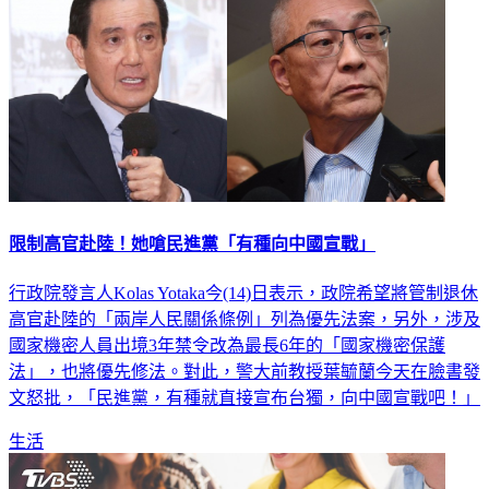
限制高官赴陸！她嗆民進黨「有種向中國宣戰」
行政院發言人Kolas Yotaka今(14)日表示，政院希望將管制退休
高官赴陸的「兩岸人民關係條例」列為優先法案，另外，涉及
國家機密人員出境3年禁令改為最長6年的「國家機密保護
法」，也將優先修法。對此，警大前教授葉毓蘭今天在臉書發
文怒批，「民進黨，有種就直接宣布台獨，向中國宣戰吧！」
生活