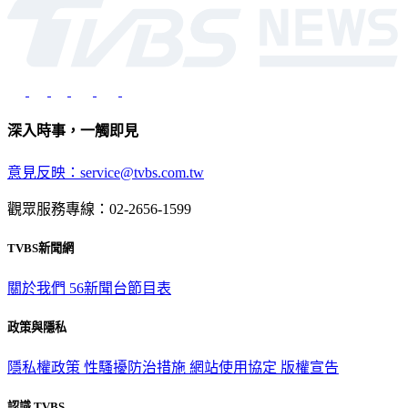
深入時事，一觸即見
意見反映：service@tvbs.com.tw
觀眾服務專線：02-2656-1599
TVBS新聞網
關於我們
56新聞台節目表
政策與隱私
隱私權政策
性騷擾防治措施
網站使用協定
版權宣告
認識 TVBS