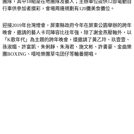
團隊，其中18組是在地團隊及藝人；主辦單位提供12部電動自
行車供參加者摸彩，會場周邊規劃有120攤美食攤位。
迎接2019年台灣燈會，屏東縣政府今年在屏東公園舉辦的跨年
晚會，邀請的藝人卡司陣容比往年強，除了謝金燕壓軸外，以
「K歌年代」為主題的跨年晚會，還邀請了黃乙玲、玖壹壹、
孫淑媚、許富凱、朱俐靜、朱海君、施文彬、許書豪、金曲樂
團BOXING、嘻哈樂團草屯囝仔等輪番開唱。