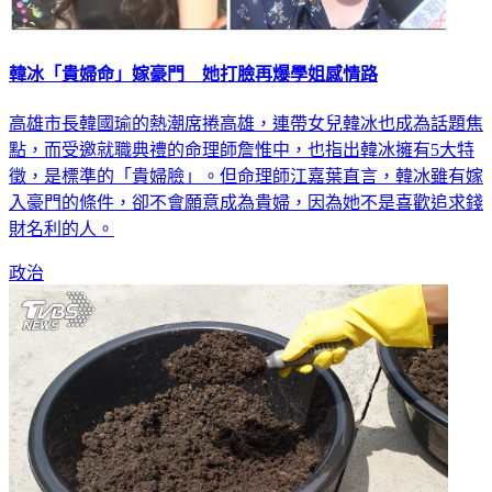
韓冰「貴婦命」嫁豪門 她打臉再爆學姐感情路
高雄市長韓國瑜的熱潮席捲高雄，連帶女兒韓冰也成為話題焦
點，而受邀就職典禮的命理師詹惟中，也指出韓冰擁有5大特
徵，是標準的「貴婦臉」。但命理師江嘉葉直言，韓冰雖有嫁
入豪門的條件，卻不會願意成為貴婦，因為她不是喜歡追求錢
財名利的人。
政治