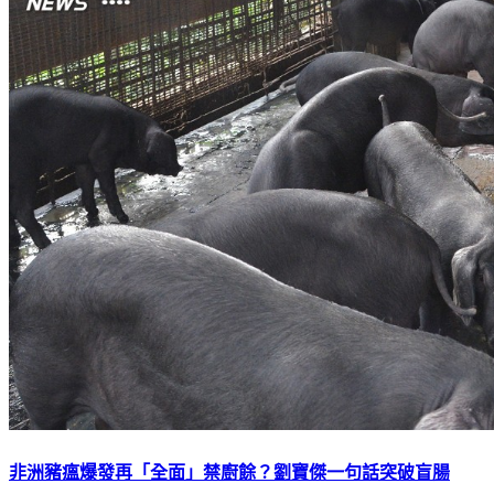
非洲豬瘟爆發再「全面」禁廚餘？劉寶傑一句話突破盲腸