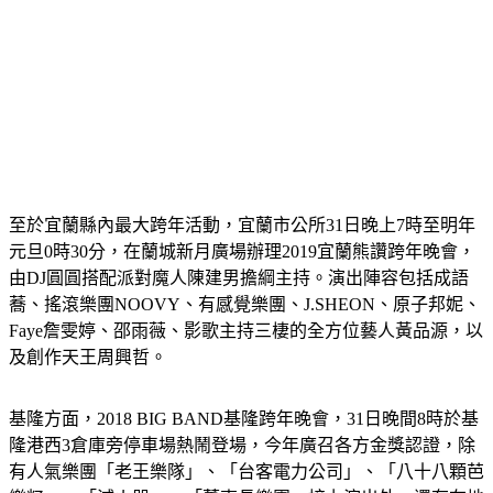
至於
宜蘭縣
內最大跨年活動，宜蘭市公所31日晚上7時至明年
元旦0時30分，在蘭城新月廣場辦理2019宜蘭熊讚跨年晚會，
由DJ圓圓搭配派對魔人陳建男擔綱主持。演出陣容包括成語
蕎、搖滾樂團NOOVY、有感覺樂團、J.SHEON、原子邦妮、
Faye詹雯婷、邵雨薇、影歌主持三棲的全方位藝人黃品源，以
及創作天王周興哲。
基隆
方面，2018 BIG BAND基隆跨年晚會，31日晚間8時於基
隆港西3倉庫旁停車場熱鬧登場，今年廣召各方金獎認證，除
有人氣樂團「老王樂隊」、「台客電力公司」、「八十八顆芭