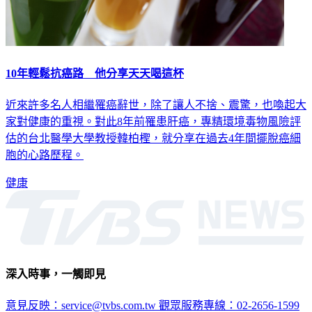
10年輕鬆抗癌路 他分享天天喝這杯
近來許多名人相繼罹癌辭世，除了讓人不捨、震驚，也喚起大
家對健康的重視。對此8年前罹患肝癌，專精環境毒物風險評
估的台北醫學大學教授韓柏檉，就分享在過去4年間擺脫癌細
胞的心路歷程。
健康
深入時事，一觸即見
意見反映：service@tvbs.com.tw
觀眾服務專線：02-2656-1599