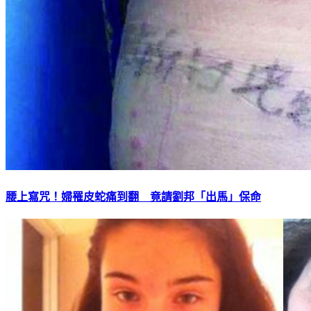
腰上寫咒！婦罹皮蛇痛到翻 竟請劉邦「出馬」保命