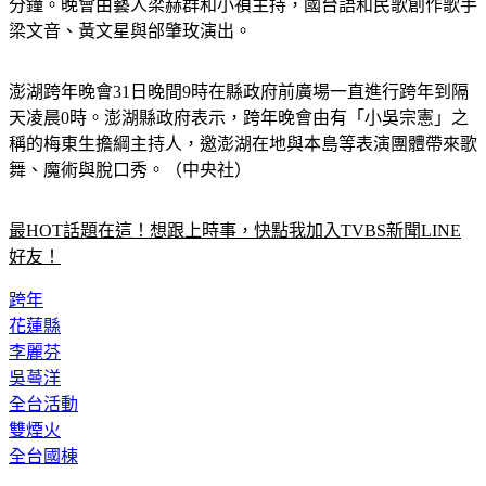
分鐘。晚會由藝人梁赫群和小禎主持，國台語和民歌創作歌手
梁文音、黃文星與邰肇玫演出。
澎湖
跨年晚會31日晚間9時在縣政府前廣場一直進行跨年到隔
天凌晨0時。澎湖縣政府表示，跨年晚會由有「小吳宗憲」之
稱的梅東生擔綱主持人，邀澎湖在地與本島等表演團體帶來歌
舞、魔術與脫口秀。（中央社）
最HOT話題在這！想跟上時事，快點我加入TVBS新聞LINE
好友！
跨年
花蓮縣
李麗芬
吳蕚洋
全台活動
雙煙火
全台國棟