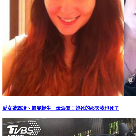
愛女遭霸凌、輪暴輕生 母淚寫：妳死的那天我也死了