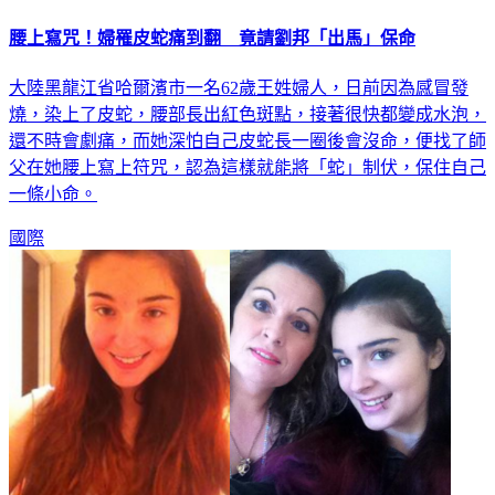
腰上寫咒！婦罹皮蛇痛到翻 竟請劉邦「出馬」保命
大陸黑龍江省哈爾濱市一名62歲王姓婦人，日前因為感冒發
燒，染上了皮蛇，腰部長出紅色斑點，接著很快都變成水泡，
還不時會劇痛，而她深怕自己皮蛇長一圈後會沒命，便找了師
父在她腰上寫上符咒，認為這樣就能將「蛇」制伏，保住自己
一條小命。
國際