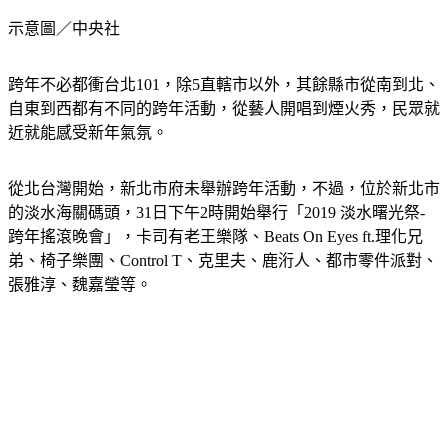
示意圖／中央社
跨年不必都衝台北101，除5直轄市以外，其餘縣市從南到北、
自東到西都有不同的跨年活動，從藝人開唱到煙火秀，民眾就
近就能感受新年氣氛。
從北台灣開始，新北市府未舉辦跨年活動，不過，位於
新北市
的淡水海關碼頭
，31日下午2時開始舉行「2019 淡水曙光祭-
跨年搖滾晚會」，卡司有老王樂隊、Beats On Eyes ft.理化兄
弟、椅子樂團、Control T、克里夫、鹿洐人、都市零件派對、
張雅淳、魏嘉瑩等。