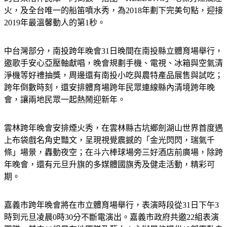
火，及全台唯一的船笛噴水秀，為2018年劃下完美句點，迎接
2019年最溫馨動人的第1秒。
中台灣部分，
南投
跨年晚會31日晚間在南投縣立體育場舉行，
邀歌手安心亞壓軸獻唱，晚會規劃手機、電視、冰箱與空氣清
淨機等好禮抽獎，周邊還有南投小吃與農特產品展售與試吃；
跨年倒數時刻，還安排體育場跨年民眾連線縣內清境跨年晚
會，讓兩地民眾一起熱鬧迎新年。
雲林
跨年晚會安排煙火秀，在雲林縣古坑鄉劍湖山世界首度遇
上布袋戲名角史豔文，呈現視覺震撼的「金光閃閃，瑞氣千
條」場景，轟動夜空；在斗六棒球場旁三好酒店前廣場，除跨
年晚會，還有元旦升旗的多媒體國旗秀及健走活動，精彩可
期。
嘉義市
跨年晚會將在市立體育場舉行，表演時段從31日下午3
時到元旦凌晨0時30分不斷電演出。嘉義市政府共邀22組表演