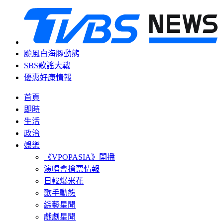
颱風白海豚動態
SBS歌謠大戰
優惠好康情報
首頁
即時
生活
政治
娛樂
《VPOPASIA》開播
演唱會搶票情報
日韓爆米花
歌手動態
綜藝星聞
戲劇星聞