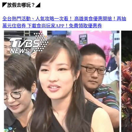
◤放假去哪玩？◢
全台熱門活動、人氣攻略一次看！
高雄美食優惠開搶！再抽
萬元住宿券
下載食尚玩家APP！免費領取優惠券