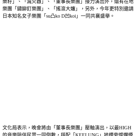
樂籽」、「滅火器」、「董事長樂團」接力演出外，還有在地
樂團「鏽鉚釘樂團」、「搖滾大嬸」，另外，今年更特別邀請
日本知名女子樂團「su凸ko D凹koi」一同共襄盛舉。
文化局表示，晚會將由「董事長樂團」壓軸演出，以最HIGH
的音樂陪伴民眾一同倒數，搭配「KEELUNG」地標旁燦爛煙