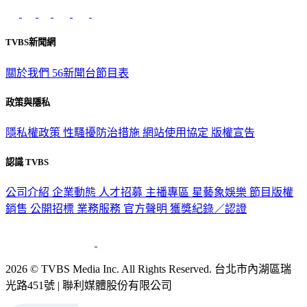
TVBS新聞網
關於我們
56新聞台節目表
政策與隱私
隱私權政策
性騷擾防治措施
網站使用協定
版權宣告
認識 TVBS
公司介紹
企業動態
人才招募
主播專區
星藝象娛樂
節目版權
銷售
公開招標
業務服務
官方聲明
獲獎紀錄／認證
2026 © TVBS Media Inc. All Rights Reserved. 台北市內湖區瑞
光路451號 | 聯利媒體股份有限公司