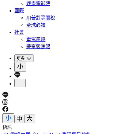
娛樂電影院
國際
川普對等關稅
全球必讀
社會
毒駕連爆
警察愛無限
更多
快訊