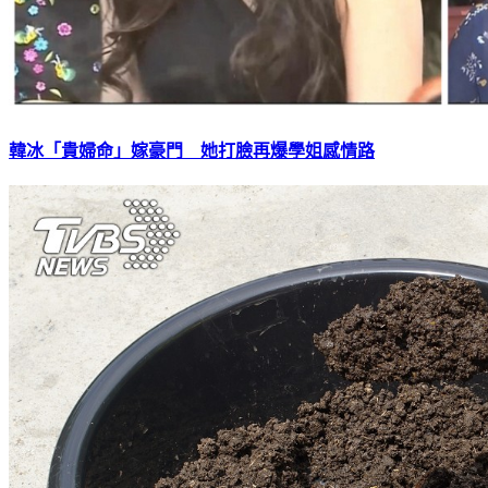
韓冰「貴婦命」嫁豪門 她打臉再爆學姐感情路