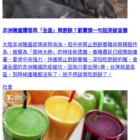
非洲豬瘟爆發再「全面」禁廚餘？劉寶傑一句話突破盲腸
大陸非洲豬瘟疫情來勢洶洶，但中央禁止廚餘養豬尚無積極作
為，被譽為「雲林大砲」的林佳新透露，養豬農民已經開始連
署，要求中央強力、快速禁止廚餘養豬，深怕吃廚餘的豬，會
讓全國的非洲豬瘟防疫破功，因為只要出現1場，台灣就是疫
區，到時候連豬都沒有了，就不用談禁吃廚餘了。
社會