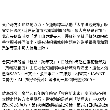
東台灣方面也熱鬧滾滾，
花蓮縣
跨年活動「太平洋觀光節」晚
會31日晚間8時在花蓮市六期重劃區登場，最大亮點是參加台
北市長選舉時以「愛江山更愛美人」爆紅的吳蕚洋將與原唱歌
手李麗芬共同演出，還有演唱偶像劇主題曲的歌手畢書盡和蕭
秉治等眾多藝人輪番上陣。
台東
跨年晚會「新願‧跨年夜」31日晚間8時起在鐵花新聚落
（轉運站後方）由在地藝文團隊舞夢砂城開場演出，邀藝人張
惠春SAYA、卓文萱、張三李四、許維芳、柯智棠、I-WANT 
星勢力、iM（蚊子&曼萍）等卡司一起倒數迎接2019。
離島部分，
金門
2019年跨年晚會「金彩新未來」晚間8時在縣
立體育館後方廣場舉行，最特別的是首創「雙煙火」－600秒
煙火分2次施放。第1次晚間8時施放2分鐘、第2次1日0時施放8