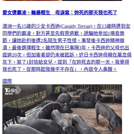
愛女遭霸凌、輪暴輕生 母淚寫：妳死的那天我也死了
澳洲一名15歲的少女卡西迪(Cassidy Trevan)，在13歲時遭到女
同學們的霸凌，對方甚至先假意道歉，誘騙她參加1場音樂
節，讓她赴約後遭2名陌生男子性侵，事發後卡西迪精神崩
潰，最後選擇輕生。雖然現在已事隔3年，卡西迪的父母也出
庭逾20次，但加害者卻仍未被起訴，近日卡西迪母親在萬念俱
灰下，寫了1封信給女兒，提到「在妳死去的那一天，我覺得
我也死了，從那時起我幾乎不存在」，內容令人鼻酸。
國際