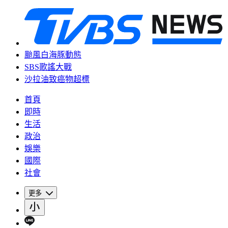
颱風白海豚動態
SBS歌謠大戰
沙拉油致癌物超標
首頁
即時
生活
政治
娛樂
國際
社會
更多