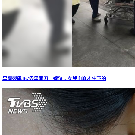
早產嬰飆167公里開刀 嬤泣：女兒血崩才生下的