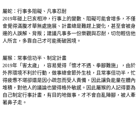
屬蛇：行事多阻礙、凡事忍耐
2019年碰上巳亥相沖，行事上的變數、阻礙可能會增多，不僅
會覺得滿腹才華無處施展、計畫總是難趕上變化，甚至會被身
邊的人誤解、背叛；建議凡事多一份樂觀與忍耐，切勿輕信他
人所言，多靠自己才可能衝破困境。
屬猴：常事倍功半、制定計畫
2019年「害太歲」，容易覺得「懷才不遇、拳腳難施」，由於
外界環境不利於行動，做事總會節外生枝，且常事倍功半，忙
得疲憊不堪卻還是因小疏忽而受人責備，因此讓負能量在體內
堆積，對他人的議論也變得格外敏感。因此屬猴的人記得要為
自己制定行事計畫，有目的地做事，才不會自亂陣腳，被人牽
著鼻子走。