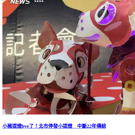
小豬提燈bye了！北市停發小提燈 中斷22年傳統