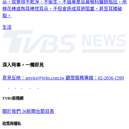
朵，就覺得不乾淨、不衛生，不過專業耳鼻喉科醫師指出，用
棉花棒或掏耳棒挖耳朵，不但會造成耳道阻塞，甚至耳膜破
裂。
生活
深入時事，一觸即見
意見反映：service@tvbs.com.tw
觀眾服務專線：02-2656-1599
TVBS新聞網
關於我們
56新聞台節目表
政策與隱私