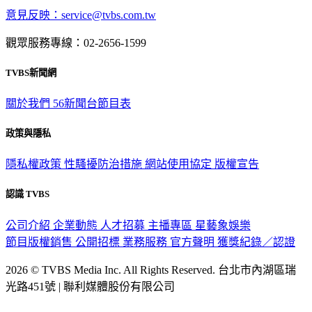
意見反映：service@tvbs.com.tw
觀眾服務專線：02-2656-1599
TVBS新聞網
關於我們
56新聞台節目表
政策與隱私
隱私權政策
性騷擾防治措施
網站使用協定
版權宣告
認識 TVBS
公司介紹
企業動態
人才招募
主播專區
星藝象娛樂
節目版權銷售
公開招標
業務服務
官方聲明
獲獎紀錄／認證
2026 © TVBS Media Inc. All Rights Reserved. 台北市內湖區瑞
光路451號 | 聯利媒體股份有限公司