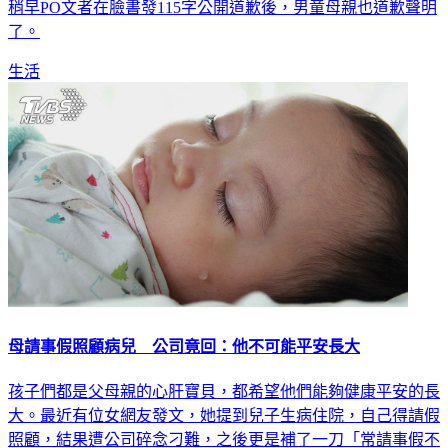
稍早PO文者在臉書發115字公開道歉後，男童母親也道歉聲明
了。
生活
母請事假照顧病兒 公司竟回：他不可能平安長大
孩子們都是父母親的心肝寶貝，都希望他們能夠健康平安的長
大。最近有位女網友發文，她提到兒子生病住院，自己得請假
照顧，結果遭公司碎念刁難，之後更是補了一刀「常請事假不