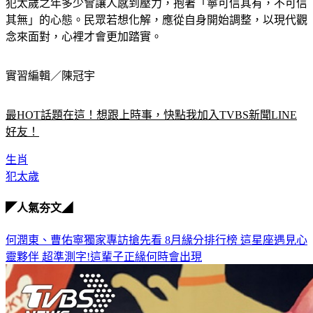
犯太歲之年多少會讓人感到壓力，抱著「寧可信其有，不可信
其無」的心態。民眾若想化解，應從自身開始調整，以現代觀
念來面對，心裡才會更加踏實。
實習編輯／陳冠宇
最HOT話題在這！想跟上時事，快點我加入TVBS新聞LINE
好友！
生肖
犯太歲
◤人氣夯文◢
何潤東、曹佑寧獨家專訪搶先看
8月緣分排行榜 這星座遇見心
靈夥伴
超準測字!這輩子正緣何時會出現