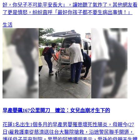
好，你兒子不可能平安長大」，讓她聽了氣炸了。其他網友看
了更是憤怒，紛紛直呼「最好你孩子都不要生病出事情！」
生活
早產嬰飆167公里開刀 嬤泣：女兒血崩才生下的
花蓮1名出生1個多月的早產男嬰罹患壞死性腸炎，母親今(27
日)雇救護車從慈濟送往台大醫院搶救，沿途警民聯手開道，
護送母子平安到院。男嬰的阿嬤哽咽表示，愛孫的母親天生體