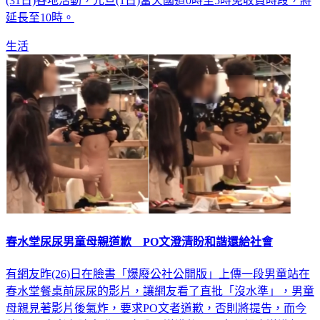
(31日)各地活動，元旦(1日)當天國道0時至5時免收費時段，將
延長至10時。
生活
春水堂尿尿男童母親道歉 PO文澄清盼和諧還給社會
有網友昨(26)日在臉書「爆廢公社公開版」上傳一段男童站在
春水堂餐桌前尿尿的影片，讓網友看了直批「沒水準」，男童
母親見著影片後氣炸，要求PO文者道歉，否則將提告，而今