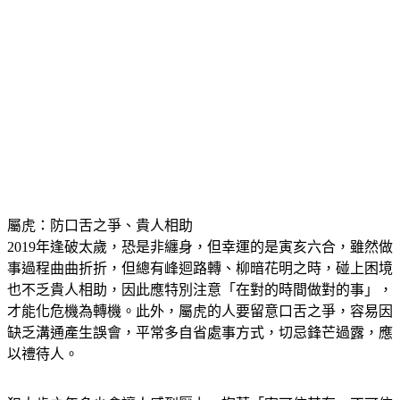
屬虎：防口舌之爭、貴人相助
2019年逢破太歲，恐是非纏身，但幸運的是寅亥六合，雖然做
事過程曲曲折折，但總有峰迴路轉、柳暗花明之時，碰上困境
也不乏貴人相助，因此應特別注意「在對的時間做對的事」，
才能化危機為轉機。此外，屬虎的人要留意口舌之爭，容易因
缺乏溝通產生誤會，平常多自省處事方式，切忌鋒芒過露，應
以禮待人。