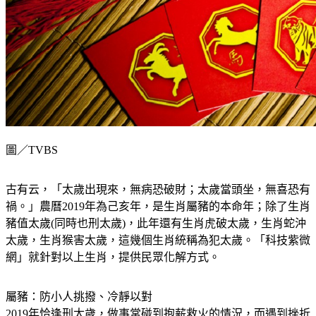
圖／TVBS
古有云，「太歲出現來，無病恐破財；太歲當頭坐，無喜恐有
禍。」農曆2019年為己亥年，是生肖屬豬的本命年；除了生肖
豬值太歲(同時也刑太歲)，此年還有生肖虎破太歲，生肖蛇沖
太歲，生肖猴害太歲，這幾個生肖統稱為犯太歲。「科技紫微
網」就針對以上生肖，提供民眾化解方式。
屬豬：防小人挑撥、冷靜以對
2019年恰逢刑太歲，做事常碰到抱薪救火的情況，而遇到挫折