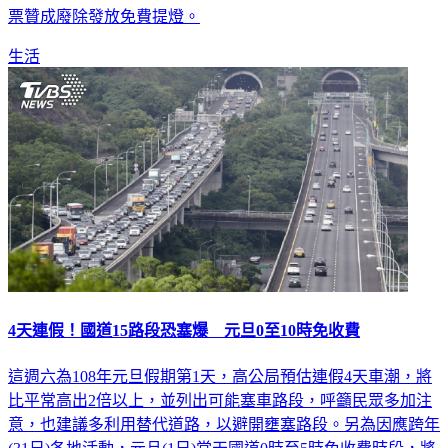
票贊成廢除發放免費提燈。
生活
4天連假！國道15路段恐塞爆 元旦0至10時免收費
這週六為108年元旦假期第1天，高公局預估連假4天車潮，將
比平常高出2倍以上，並列出可能塞車路段，呼籲民眾多加注
意，也建議多利用替代道路，以避開壅塞路段。另為因應跨年