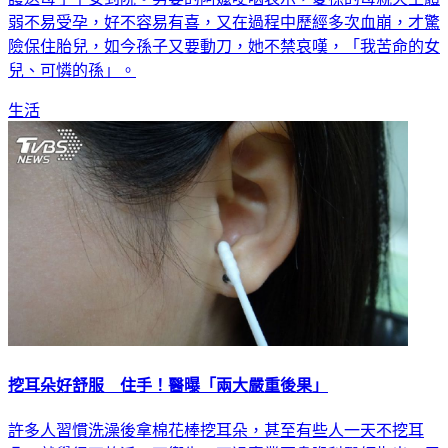
弱不易受孕，好不容易有喜，又在過程中歷經多次血崩，才驚
險保住胎兒，如今孫子又要動刀，她不禁哀嘆，「我苦命的女
兒、可憐的孫」。
生活
挖耳朵好舒服 住手！醫曝「兩大嚴重後果」
許多人習慣洗澡後拿棉花棒挖耳朵，甚至有些人一天不挖耳