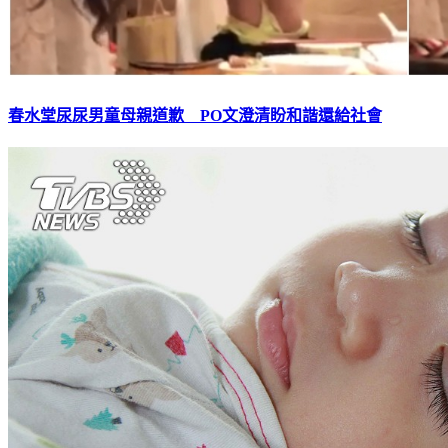
春水堂尿尿男童母親道歉 PO文澄清盼和諧還給社會