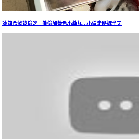
冰箱食物被偷吃 他偷加藍色小藥丸…小偷走路遮半天