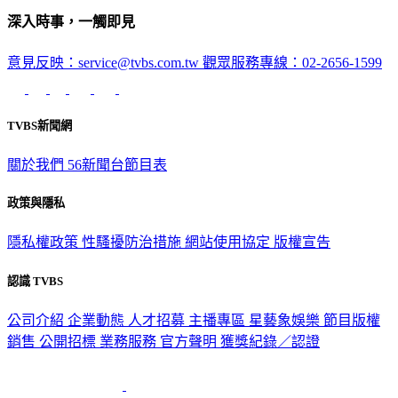
深入時事，一觸即見
意見反映：service@tvbs.com.tw
觀眾服務專線：02-2656-1599
TVBS新聞網
關於我們
56新聞台節目表
政策與隱私
隱私權政策
性騷擾防治措施
網站使用協定
版權宣告
認識 TVBS
公司介紹
企業動態
人才招募
主播專區
星藝象娛樂
節目版權
銷售
公開招標
業務服務
官方聲明
獲獎紀錄／認證