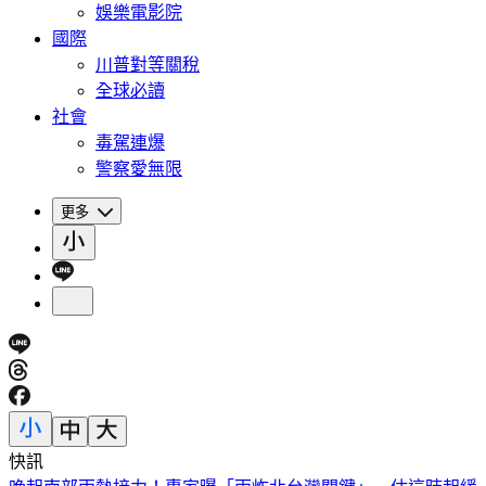
娛樂電影院
國際
川普對等關稅
全球必讀
社會
毒駕連爆
警察愛無限
更多
快訊