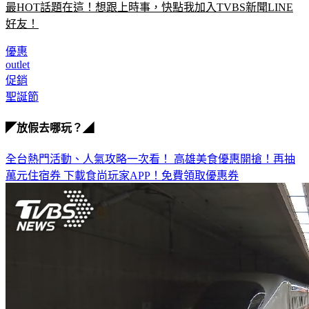
最HOT話題在這！想跟上時事，快點我加入TVBS新聞LINE
好友！
優惠
outlet
促銷
聖誕節
◤放假去哪玩？◢
全台熱門活動、人氣攻略一次看！
高雄美食優惠開搶！再抽
萬元住宿券
下載食尚玩家APP！免費領取優惠券