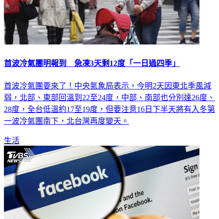
首波冷氣團明報到 急凍3天剩12度「一日過四季」
首波冷氣團要來了！中央氣象局表示，今明2天因東北季風減
弱，北部、東部回溫到22至24度，中部、南部也分別達26度、
28度，全台低溫約17至19度，但要注意16日下半天將有入冬第
一波冷氣團南下，北台灣再度變天。
生活