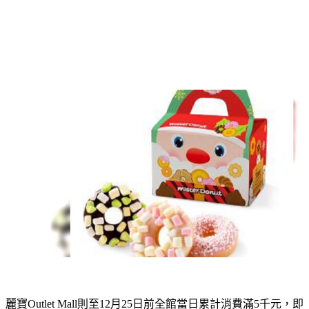
麗寶Outlet Mall則至12月25日前全館當日累計消費滿5千元，即