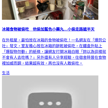
冰箱食物被偷吃 他偷加藍色小藥丸…小偷走路遮半天
在外租屋，最怕放在冰箱的食物被偷吃！一名網友在「爆怨公
社」發文，室友擔心放在冰箱的餅乾被偷吃，在鐵盒外貼上
「爆裂物勿動」的紙條，讓網友打開冰箱白眼「妳以為這樣就
不會有人去吃嗎？」另外還有人分享經驗，住宿舍時曾在食物
裡加威而鋼，結果超有效，再也沒有人敢偷吃。
生活