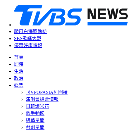
颱風白海豚動態
SBS歌謠大戰
優惠好康情報
首頁
即時
生活
政治
娛樂
《VPOPASIA》開播
演唱會搶票情報
日韓爆米花
歌手動態
綜藝星聞
戲劇星聞