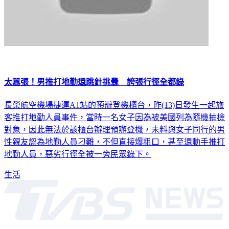
太囂張！男推打地勤還跳針挑釁 誇張行徑全都錄
長榮航空機場捷運A1站的預辦登機櫃台，昨(13)日發生一起旅
客推打地勤人員事件，當時一名女子因為被美國列為隨機抽檢
對象，因此無法於該櫃台辦理預辦登機，未料與女子同行的男
性親友認為地勤人員刁難，不但直接爆粗口，甚至還動手推打
地勤人員，惡劣行徑全被一旁民眾錄下。
生活