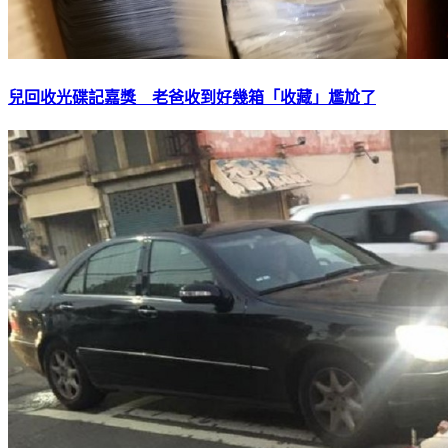
兒回收光碟記嘉獎 老爸收到好幾箱「收藏」尷尬了