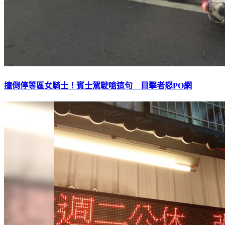
撞倒停等區女騎士！賓士駕駛嗆這句 目擊者怒PO網