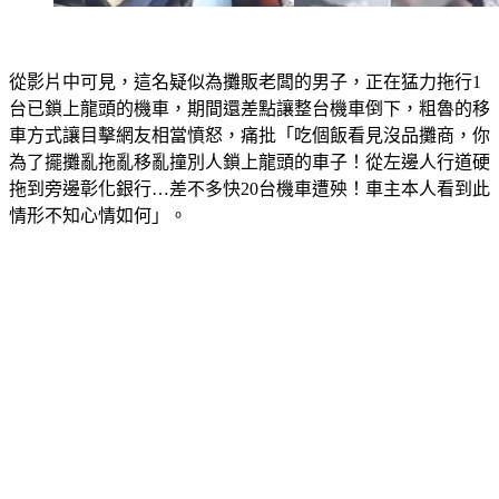
從影片中可見，這名疑似為攤販老闆的男子，正在猛力拖行1
台已鎖上龍頭的機車，期間還差點讓整台機車倒下，粗魯的移
車方式讓目擊網友相當憤怒，痛批「吃個飯看見沒品攤商，你
為了擺攤亂拖亂移亂撞別人鎖上龍頭的車子！從左邊人行道硬
拖到旁邊彰化銀行…差不多快20台機車遭殃！車主本人看到此
情形不知心情如何」。