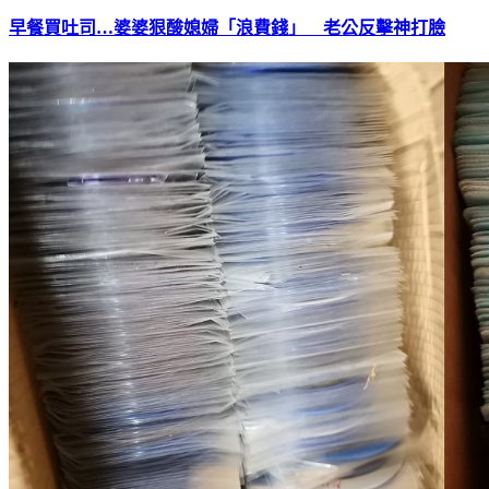
早餐買吐司…婆婆狠酸媳婦「浪費錢」 老公反擊神打臉