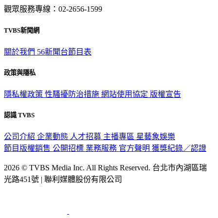
意見反映：service@tvbs.com.tw
觀眾服務專線：02-2656-1599
TVBS新聞網
關於我們
56新聞台節目表
政策與隱私
隱私權政策
性騷擾防治措施
網站使用協定
版權宣告
認識 TVBS
公司介紹
企業動態
人才招募
主播專區
星藝象娛樂
節目版權銷售
公開招標
業務服務
官方聲明
獲獎紀錄／認證
2026 © TVBS Media Inc. All Rights Reserved. 台北市內湖區瑞
光路451號 | 聯利媒體股份有限公司