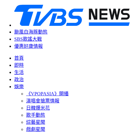
颱風白海豚動態
SBS歌謠大戰
優惠好康情報
首頁
即時
生活
政治
娛樂
《VPOPASIA》開播
演唱會搶票情報
日韓爆米花
歌手動態
綜藝星聞
戲劇星聞