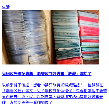
不再開口，不少網友得知後也紛紛讚賞老公的挺身而出。
生活
兒回收光碟記嘉獎 老爸收到好幾箱「收藏」尷尬了
以前網路不發達，想看18禁只能買光碟或雜誌！一位爸爸在
「爆廢公社」發文，兒子學校鼓勵做環保，只要把家裡不要帶
東西帶去回收，就可以記嘉獎，爸爸朋友熱心提供好幾箱光
碟，沒想到爸爸一看卻猶豫了。