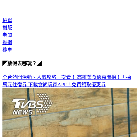
檢舉
攤販
老闆
擺攤
移車
◤放假去哪玩？◢
全台熱門活動、人氣攻略一次看！
高雄美食優惠開搶！再抽
萬元住宿券
下載食尚玩家APP！免費領取優惠券