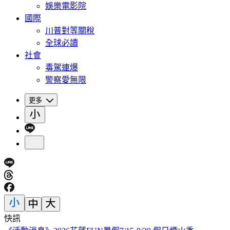
娛樂電影院
國際
川普對等關稅
全球必讀
社會
毒駕連爆
警察愛無限
更多
快訊