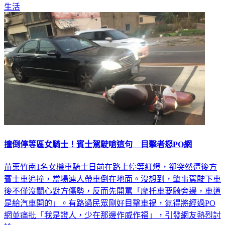
生活
撞倒停等區女騎士！賓士駕駛嗆這句 目擊者怒PO網
苗栗竹南1名女機車騎士日前在路上停等紅燈，卻突然遭後方
賓士車追撞，當場連人帶車倒在地面。沒想到，肇事駕駛下車
後不僅沒關心對方傷勢，反而先開罵「摩托車要騎旁邊，車道
是給汽車開的」。有路過民眾剛好目擊車禍，氣得將經過PO