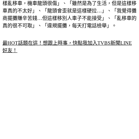
在台灣每天發生不是嗎？」、「那邊好像也不行停機車，但這
樣亂移車，機車龍頭很傷」、「雖然是為了生活，但是這樣移
車真的不太好」、「龍頭會歪就是這樣硬拉…」、「我覺得攤
商擺攤賺辛苦錢…但這樣移別人車子不能接受」、「亂移車的
真的很不可取」、「違規擺攤，每天打電話檢舉」。
最HOT話題在這！想跟上時事，快點我加入TVBS新聞LINE
好友！