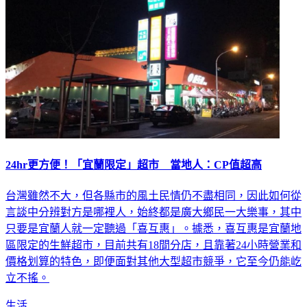
24hr更方便！「宜蘭限定」超市 當地人：CP值超高
台灣雖然不大，但各縣市的風土民情仍不盡相同，因此如何從
言談中分辨對方是哪裡人，始終都是廣大鄉民一大樂事，其中
只要是宜蘭人就一定聽過「喜互惠」。據悉，喜互惠是宜蘭地
區限定的生鮮超市，目前共有18間分店，且靠著24小時營業和
價格划算的特色，即便面對其他大型超市競爭，它至今仍能屹
立不搖。