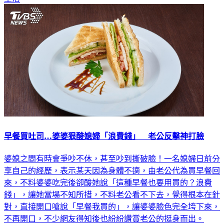
生活
早餐買吐司…婆婆狠酸媳婦「浪費錢」 老公反擊神打臉
婆媳之間有時會爭吵不休，甚至吵到撕破臉！一名媳婦日前分
享自己的經歷，表示某天因為身體不適，由老公代為買早餐回
來，不料婆婆吃完後卻酸她說「這種早餐也要用買的？浪費
錢」，讓她當場不知所措，不料老公看不下去，覺得根本在針
對，直接開口嗆說「早餐我買的」，讓婆婆臉色完全垮下來，