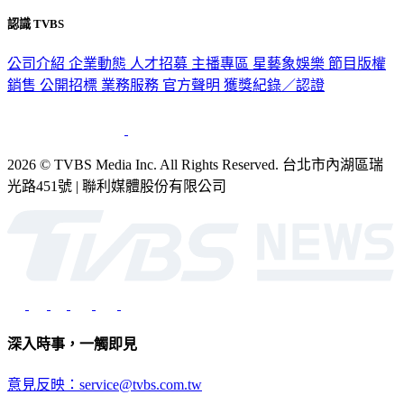
隱私權政策
性騷擾防治措施
網站使用協定
版權宣告
認識 TVBS
公司介紹
企業動態
人才招募
主播專區
星藝象娛樂
節目版權
銷售
公開招標
業務服務
官方聲明
獲獎紀錄／認證
2026 © TVBS Media Inc. All Rights Reserved. 台北市內湖區瑞
光路451號 | 聯利媒體股份有限公司
深入時事，一觸即見