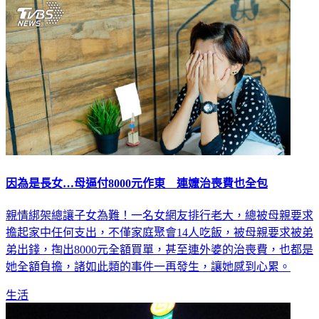
因為是長女…母逼付8000元作東 連嬤治喪費也全包
親情綁架總讓子女為難！一名女網友排行老大，總被母親要求
擔起家中任何支出，不僅家庭聚會14人吃飯，被母親要求被弟
弟出錢，掏出8000元全額買單，甚至連外婆的治喪費，也都是
她全額負擔，諸如此類的事件一再發生，讓她感到心累。
生活