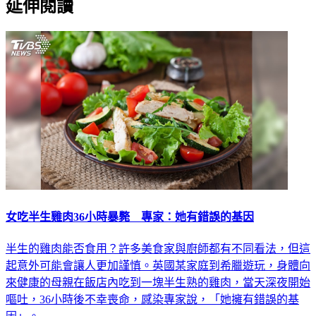
延伸閱讀
女吃半生雞肉36小時暴斃 專家：她有錯誤的基因
半生的雞肉能否食用？許多美食家與廚師都有不同看法，但這
起意外可能會讓人更加謹慎。英國某家庭到希臘遊玩，身體向
來健康的母親在飯店內吃到一塊半生熟的雞肉，當天深夜開始