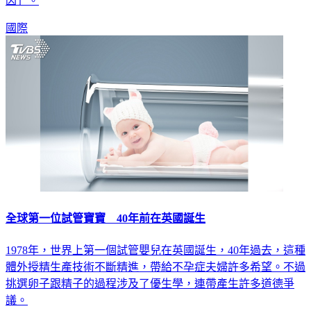
嘔吐，36小時後不幸喪命，感染專家說，「她擁有錯誤的基
因」。
國際
全球第一位試管寶寶 40年前在英國誕生
1978年，世界上第一個試管嬰兒在英國誕生，40年過去，這種
體外授精生產技術不斷精進，帶給不孕症夫婦許多希望。不過
挑選卵子跟精子的過程涉及了優生學，連帶產生許多道德爭