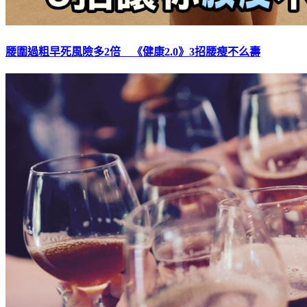
腰圍過粗早死風險多2倍 《健康2.0》3招腰瘦不么壽