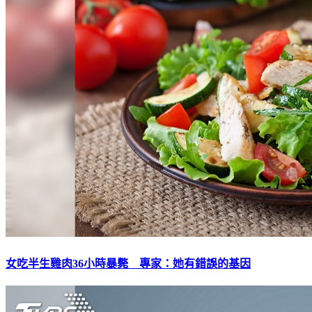
女吃半生雞肉36小時暴斃 專家：她有錯誤的基因