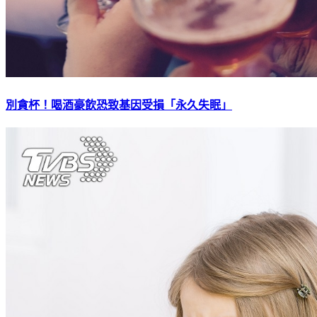
別貪杯！喝酒豪飲恐致基因受損「永久失眠」