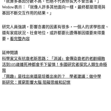
「就算多基因分數不高，也絕不代表你長大不會念書，」
Wedow表示：「就像人許多其他面向一樣，最終都是環境與
基因不斷交互作用的結果。」
研究人員強調，影響念書的因素有很多，一個人的求學態度、
還有家庭狀況、社會地位，或許都要比遺傳基因還要來得重
要。
看完整內容
延伸閱讀
科學家又有抗衰老新思路：「消滅」會傳染衰老的老齡細胞
活到105歲連死神都會手下留情！多國研究者探究人類生命極
限
「興趣」是找出來還是培養出來的？　學者建議：做中學
新研究：貧窮影響大腦 阻礙思維和記憶