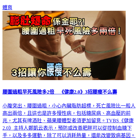
議。
體育
腰圍過粗早死風險多2倍 《健康2.0》3招腰瘦不么壽
小腹突出、腰圍過粗，小心內臟脂肪超標，死亡風險比一般人
高出兩倍，且這也是許多慢性病，包括糖尿病、高血壓的前
兆，尤其有啤酒肚、蘋果腰體型者須更加留意。TVBS《健康
2.0》主持人鄭凱云表示，預防或改善肥胖可以從控制血糖下