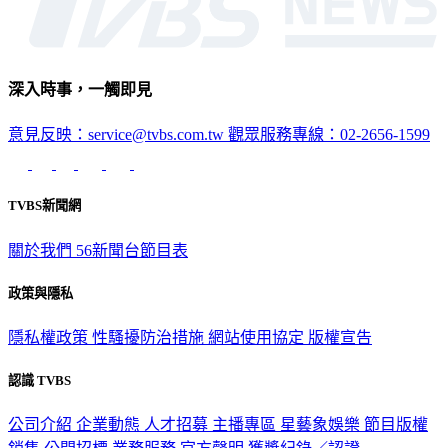
深入時事，一觸即見
意見反映：service@tvbs.com.tw
觀眾服務專線：02-2656-1599
TVBS新聞網
關於我們
56新聞台節目表
政策與隱私
隱私權政策
性騷擾防治措施
網站使用協定
版權宣告
認識 TVBS