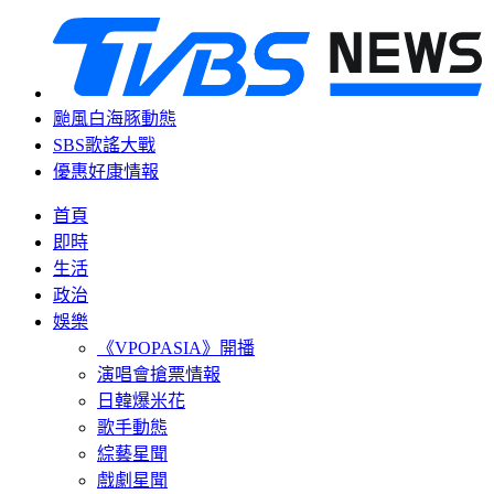
颱風白海豚動態
SBS歌謠大戰
優惠好康情報
首頁
即時
生活
政治
娛樂
《VPOPASIA》開播
演唱會搶票情報
日韓爆米花
歌手動態
綜藝星聞
戲劇星聞