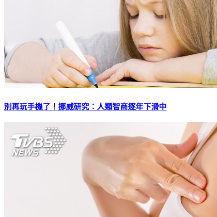
別再玩手機了！挪威研究：人類智商逐年下滑中