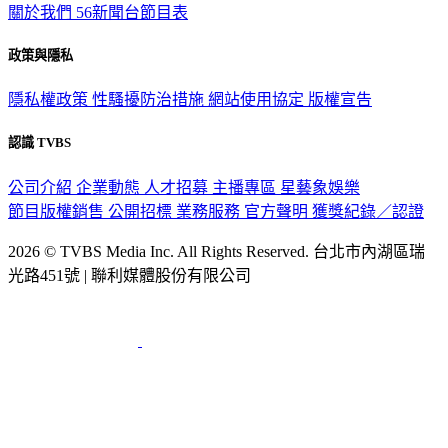
關於我們
56新聞台節目表
政策與隱私
隱私權政策
性騷擾防治措施
網站使用協定
版權宣告
認識 TVBS
公司介紹
企業動態
人才招募
主播專區
星藝象娛樂
節目版權銷售
公開招標
業務服務
官方聲明
獲獎紀錄／認證
2026 © TVBS Media Inc. All Rights Reserved. 台北市內湖區瑞
光路451號 | 聯利媒體股份有限公司