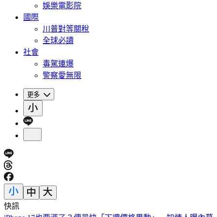
娛樂電影院
國際
川普對等關稅
全球必讀
社會
毒駕連爆
警察愛無限
更多
快訊