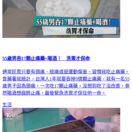
55歲男吞17顆止痛藥+喝酒！ 洗胃才保命
通常民眾只要有頭痛、經痛或是運動傷害，習慣就吃止痛藥。
食藥署就統計，台灣人1年就要吞掉9億顆止痛藥，就有一名55
歲男子因為頭痛，一次吃17顆止痛藥，沒想到吃了沒改善，竟
然喝酒想麻醉止痛，最後緊急洗胃才保住他一命。
生活