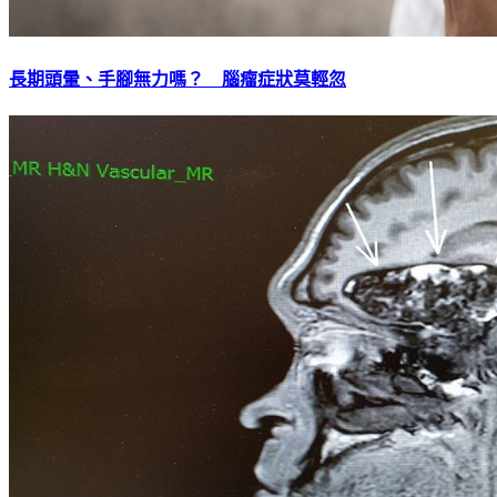
長期頭暈、手腳無力嗎？ 腦瘤症狀莫輕忽