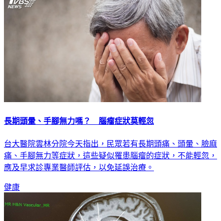
長期頭暈、手腳無力嗎？ 腦瘤症狀莫輕忽
台大醫院雲林分院今天指出，民眾若有長期頭痛、頭暈、臉麻
痛、手腳無力等症狀，這些疑似罹患腦瘤的症狀，不能輕忽，
應及早求診專業醫師評估，以免延誤治療。
健康