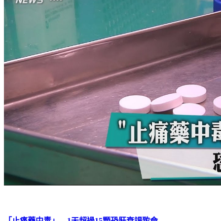
「止痛藥中毒」 1天超過15顆恐肝衰竭致命