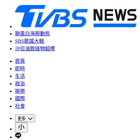
颱風白海豚動態
SBS歌謠大戰
沙拉油致癌物超標
首頁
即時
生活
政治
娛樂
國際
社會
更多