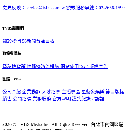
意見反映：service@tvbs.com.tw
觀眾服務專線：02-2656-1599
TVBS新聞網
關於我們
56新聞台節目表
政策與隱私
隱私權政策
性騷擾防治措施
網站使用協定
版權宣告
認識 TVBS
公司介紹
企業動態
人才招募
主播專區
星藝象娛樂
節目版權
銷售
公開招標
業務服務
官方聲明
獲獎紀錄／認證
2026 © TVBS Media Inc. All Rights Reserved. 台北市內湖區瑞