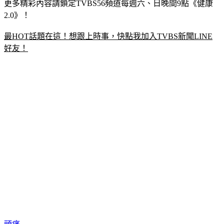
更多精彩內容請鎖定TVBS56頻道每週六、日晚間9點《健康
2.0》！
最HOT話題在這！想跟上時事，快點我加入TVBS新聞LINE
好友！