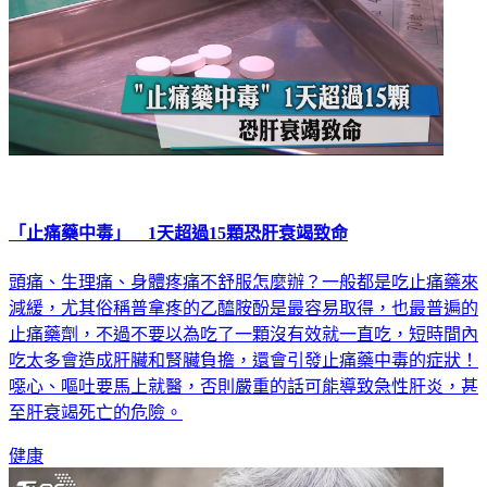
「止痛藥中毒」 1天超過15顆恐肝衰竭致命
頭痛、生理痛、身體疼痛不舒服怎麼辦？一般都是吃止痛藥來
減緩，尤其俗稱普拿疼的乙醯胺酚是最容易取得，也最普遍的
止痛藥劑，不過不要以為吃了一顆沒有效就一直吃，短時間內
吃太多會造成肝臟和腎臟負擔，還會引發止痛藥中毒的症狀！
噁心、嘔吐要馬上就醫，否則嚴重的話可能導致急性肝炎，甚
至肝衰竭死亡的危險。
健康