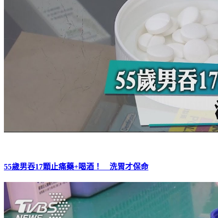
55歲男吞17顆止痛藥+喝酒！ 洗胃才保命