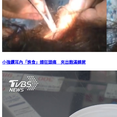
小強鑽耳內「進食」婦狂頭痛 夾出飽滿蟑屍