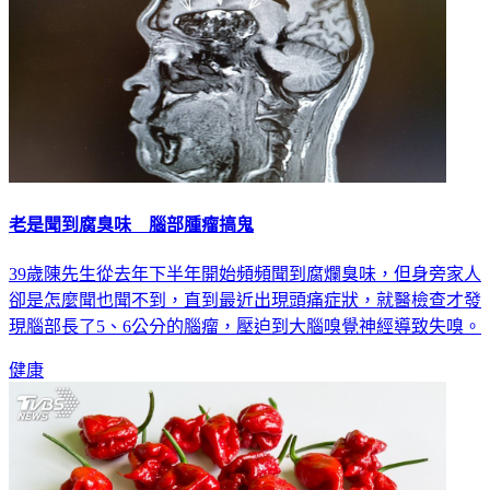
老是聞到腐臭味 腦部腫瘤搞鬼
39歲陳先生從去年下半年開始頻頻聞到腐爛臭味，但身旁家人
卻是怎麼聞也聞不到，直到最近出現頭痛症狀，就醫檢查才發
現腦部長了5、6公分的腦瘤，壓迫到大腦嗅覺神經導致失嗅。
健康