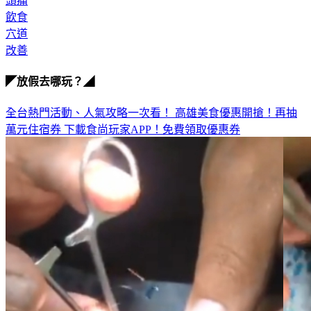
頭痛
飲食
穴道
改善
◤放假去哪玩？◢
全台熱門活動、人氣攻略一次看！
高雄美食優惠開搶！再抽
萬元住宿券
下載食尚玩家APP！免費領取優惠券