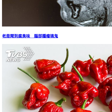
老是聞到腐臭味 腦部腫瘤搞鬼