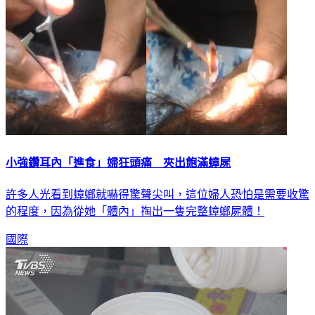
小強鑽耳內「進食」婦狂頭痛 夾出飽滿蟑屍
許多人光看到蟑螂就嚇得驚聲尖叫，這位婦人恐怕是需要收驚
的程度，因為從她「體內」掏出一隻完整蟑螂屍體！
國際