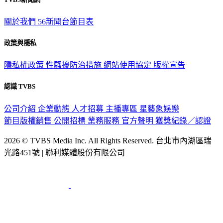
關於我們
56新聞台節目表
政策與隱私
隱私權政策
性騷擾防治措施
網站使用協定
版權宣告
認識 TVBS
公司介紹
企業動態
人才招募
主播專區
星藝象娛樂
節目版權銷售
公開招標
業務服務
官方聲明
獲獎紀錄／認證
2026 © TVBS Media Inc. All Rights Reserved. 台北市內湖區瑞
光路451號 | 聯利媒體股份有限公司