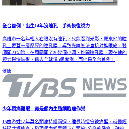
全台首例！出生14年沒瞳孔 手術恢復視力
高雄市一名年輕人右眼沒有瞳孔，只能看到光影，原來他的瞳
孔上覆蓋一層厚厚的瞳孔膜，導致光線無法直接射進眼底，醫
師開刀切除，在周圍開了20幾個小洞，推開瞳孔膜，現在他的
視力慢慢恢復，過去全球僅5個案例，而他是全台首例！
健康
少年頭痛難眠 竟是顱內生殖細胞瘤作祟
15歲游姓少年莫名頭痛持續兩週，睡覺時還會被痛醒，就醫經
核磁共振檢查，發現顱內松果體下有顆約2公分的腫瘤，確診