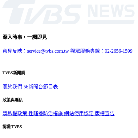
深入時事，一觸即見
意見反映：service@tvbs.com.tw
觀眾服務專線：02-2656-1599
TVBS新聞網
關於我們
56新聞台節目表
政策與隱私
隱私權政策
性騷擾防治措施
網站使用協定
版權宣告
認識 TVBS