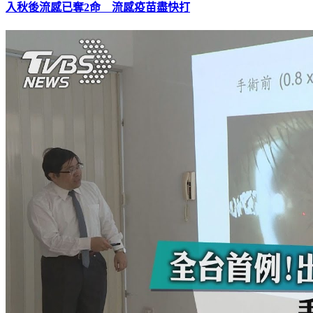
入秋後流感已奪2命 流感疫苗盡快打