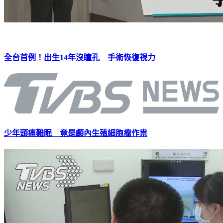
全台首例！出生14年沒瞳孔 手術恢復視力
少年頭痛難眠 竟是顱內生殖細胞瘤作祟