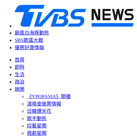
颱風白海豚動態
SBS歌謠大戰
優惠好康情報
首頁
即時
生活
政治
娛樂
《VPOPASIA》開播
演唱會搶票情報
日韓爆米花
歌手動態
綜藝星聞
戲劇星聞