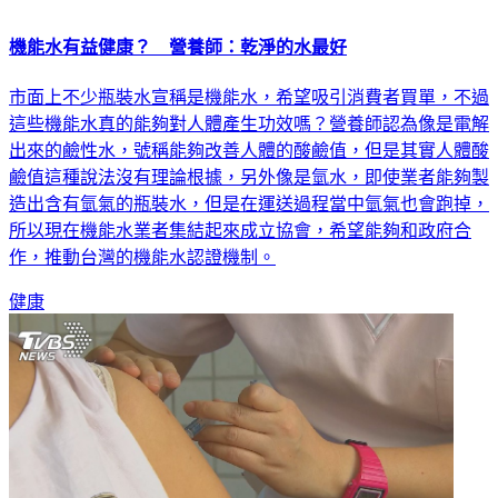
機能水有益健康？ 營養師：乾淨的水最好
市面上不少瓶裝水宣稱是機能水，希望吸引消費者買單，不過
這些機能水真的能夠對人體產生功效嗎？營養師認為像是電解
出來的鹼性水，號稱能夠改善人體的酸鹼值，但是其實人體酸
鹼值這種說法沒有理論根據，另外像是氫水，即使業者能夠製
造出含有氫氣的瓶裝水，但是在運送過程當中氫氣也會跑掉，
所以現在機能水業者集結起來成立協會，希望能夠和政府合
作，推動台灣的機能水認證機制。
健康