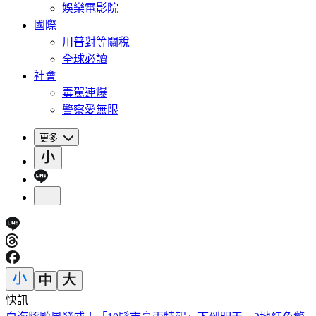
娛樂電影院
國際
川普對等關稅
全球必讀
社會
毒駕連爆
警察愛無限
更多
快訊