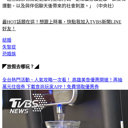
運動，以及與伴侶聊天後帶來的社會刺激。」（中央社）
最HOT話題在這！想跟上時事，快點我加入TVBS新聞LINE
好友！
結婚
失智症
恐婚族
◤放假去哪玩？◢
全台熱門活動、人氣攻略一次看！
高雄美食優惠開搶！再抽
萬元住宿券
下載食尚玩家APP！免費領取優惠券