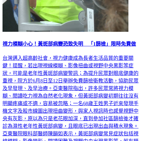
視力模糊小心！黃斑部病變恐致失明 「1篩檢」限時免費做
台灣邁入超高齡社會，視力健康成為長者生活品質的重要關
鍵！提醒，若出現視線模糊、影像扭曲或視野中央黑影等症
狀，可能是老年性黃斑部病變警訊；為提升民眾對眼底健康的
重視，院方於6月8日至12日舉辦免費篩檢衛教活動，協助民眾
及早發現、及早治療。亞東醫院指出，許多民眾常將視力模
糊、閱讀吃力視為自然老化現象，但黃斑部病變初期往往沒有
明顯疼痛或不適，容易被忽略；一名68歲王姓男子近來發現手
機文字及股市線圖出現扭曲變形，與家人視訊時也感覺視野中
央有灰影，原以為只是老花眼加深，直到參加社區篩檢後才確
診為濕性老年性黃斑部病變，且眼底已出現出血與積水現象。
亞東醫院眼科部醫師陳韻如表示，黃斑部病變常見症狀包括視