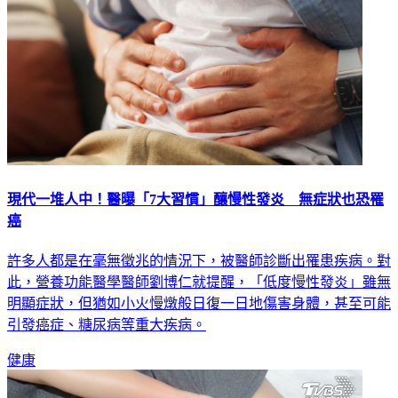
現代一堆人中！醫曝「7大習慣」釀慢性發炎 無症狀也恐罹
癌
許多人都是在毫無徵兆的情況下，被醫師診斷出罹患疾病。對
此，營養功能醫學醫師劉博仁就提醒，「低度慢性發炎」雖無
明顯症狀，但猶如小火慢燉般日復一日地傷害身體，甚至可能
引發癌症、糖尿病等重大疾病。
健康