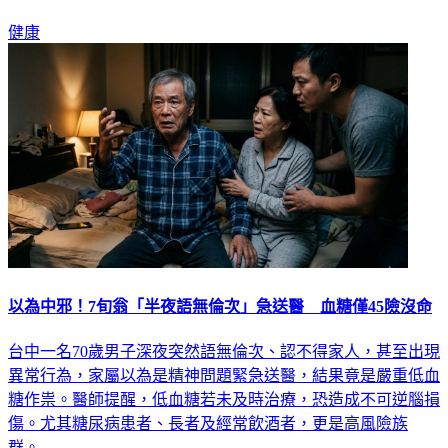
健康
以為中邪！7旬翁「半夜語無倫次」急送醫 血糖僅45險沒命
台中一名70歲男子深夜突然語無倫次、認不得家人，甚至出現
異常行為，家屬以為是精神問題緊急送醫，結果竟是嚴重低血
糖作祟。醫師提醒，低血糖若未及時治療，恐造成不可逆腦損
傷。尤其糖尿病患者、長者及經常飲酒者，更是高風險族
群。