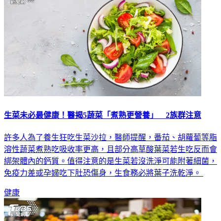
生菜未必最健康！醫揭5蔬菜「煮熟更營養」 2族群注意
許多人為了養生狂吃生菜沙拉，醫師提醒，番茄、胡蘿蔔等脂
溶性蔬菜煮熟吃吸收率更高，且部分高草酸葉菜若生吃反而會
綁架體內的鈣質。值得注意的是生菜若沒洗淨可能附著細菌，
免疫力差或孕婦吃下肚恐傷身，生食務必將葉子洗乾淨。
健康