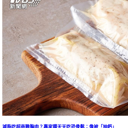
減脂吃超商雞胸肉？專家曝天天吃恐骨鬆：像被「抽鈣」