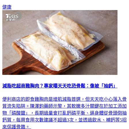
健康
減脂吃超商雞胸肉？專家曝天天吃恐骨鬆：像被「抽鈣」
便利商店的即食雞胸肉是增肌減脂首選，但天天吃小心落入骨
質流失陷阱。陳澤鈞藥師示警，其軟嫩多汁關鍵在於加工添加
物「磷酸鹽」，長期過量會打亂鈣磷平衡、逼身體從骨頭倒抽
鈣質，每周食用次數建議不超過3次，並透過飲水、補鈣等5招
來保護骨骼。