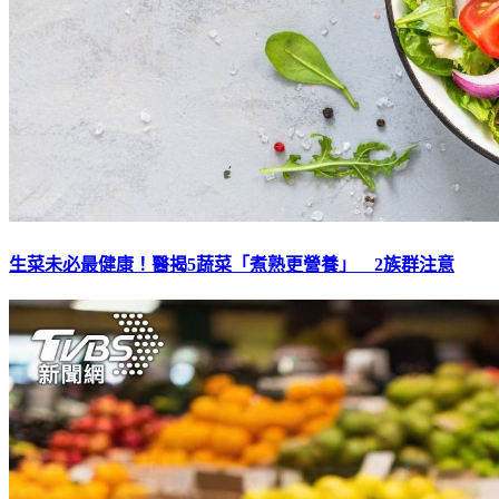
生菜未必最健康！醫揭5蔬菜「煮熟更營養」 2族群注意