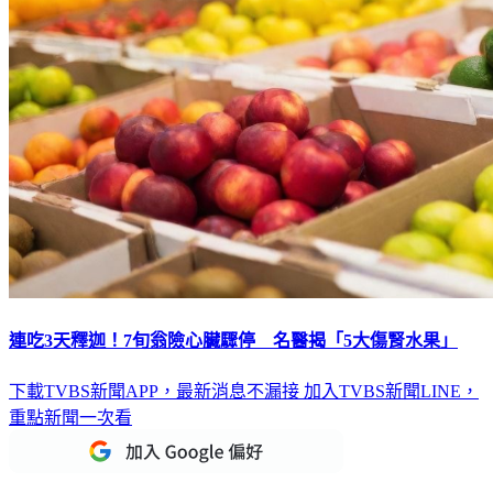
連吃3天釋迦！7旬翁險心臟驟停 名醫揭「5大傷腎水果」
下載TVBS新聞APP，最新消息不漏接
加入TVBS新聞LINE，
重點新聞一次看