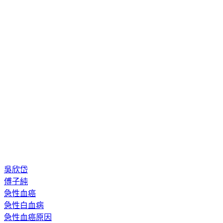
吳欣岱
傅子純
急性血癌
急性白血病
急性血癌原因