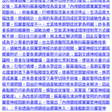
及打噴嚏困擾，即使接受下鼻甲切除手術仍復發；日前接受求
診後，耳鼻喉科蘇萬福教授為其安排「內視鏡經蝶竇翼管神經
阻斷術」，術後鼻塞、打噴嚏與流鼻水情況停止，生活品質大
幅改善。根據統計，台灣約有兩成至四成民眾受到過敏性鼻炎
影響，但嚴重程度不一，尤其換季期間症狀更為明顯；許多患
者長期仰賴藥物、減敏治療、空氣清淨機或環境控制等方式緩
解不適，但往往只能治標，無法真正解決問題，因此反覆發作
成為不少患者的夢魘。台北慈濟醫院耳鼻喉科蘇萬福教授表
示，過敏性鼻炎與翼管神經功能密切相關，翼管神經位於顱底
蝶竇附近，主要負責調控鼻腔分泌功能；當副交感神經過度活
躍時，患者在接觸塵蟎、溫差變化等刺激後，便容易大量分泌
鼻水，引發打噴嚏、流鼻水等症狀。蘇萬福指出，長期反覆發
炎還會刺激下鼻甲黏膜增生肥厚，使鼻腔空間變得狹窄，進而
造成鼻塞；許多患者接受下鼻甲切除手術後，雖能暫時改善呼
吸不順問題，但由於神經過度敏感的根本原因並未解決，因此
鼻黏膜仍可能再度肥厚，導致症狀復發，其實是「翼管神經過
度敏感」。為改善這項問題，蘇萬福在澳洲學者發明的內視鏡
翼管神經阻斷術基礎上，發展出「內視鏡經蝶竇翼管神經阻斷
術」；手術透過內視鏡經由蝶竇進入，直接截斷部分翼管神