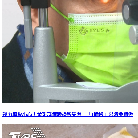
視力模糊小心！黃斑部病變恐致失明 「1篩檢」限時免費做