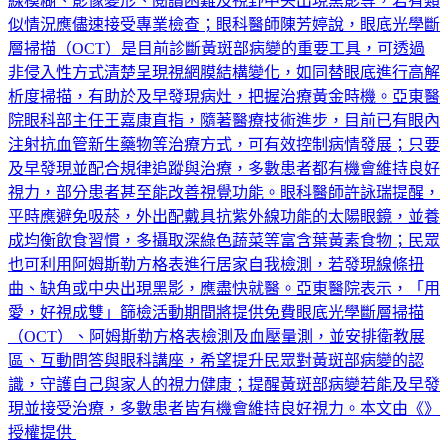
線模糊、影像變形、閱讀困難及視野中央出現黑影等，若有類
似情況應儘速接受專業檢查；眼科醫師陳芳婷說，眼底光學斷
層掃描（OCT）是目前診斷黃斑部病變的重要工具，可透過
非侵入性方式清楚呈現視網膜結構變化，如同替眼底進行高解
析度掃描，有助於及早發現病灶，把握治療黃金時機。亞東醫
院眼科部主任王嘉康直指，隨著醫療技術進步，目前已有眼內
注射抗血管新生藥物等治療方式，可有效控制病情發展；只要
及早發現並配合規律追蹤與治療，多數患者都有機會維持良好
視力，部分患者甚至能改善視覺功能。眼科醫師許詠瑞提醒，
平時應避免吸菸，外出配戴具抗紫外線功能的太陽眼鏡，並養
成均衡飲食習慣，多攝取深綠色蔬菜等富含葉黃素食物；民眾
也可利用阿姆斯勒方格表進行居家自我檢測，若發現線條扭
曲、缺角或中央出現黑影，應盡快就醫。亞東醫院表示，「用
愛，好視成雙」篩檢活動期間將提供免費眼底光學斷層掃描
（OCT）、阿姆斯勒方格表檢測及血壓量測，並安排衛教展
區、互動問答與眼科講座，希望提升民眾對黃斑部病變的認
識，守護自己與家人的視力健康；提醒黃斑部病變若能及早發
現並接受治療，多數患者皆有機會維持良好視力。本文由《》
授權提供