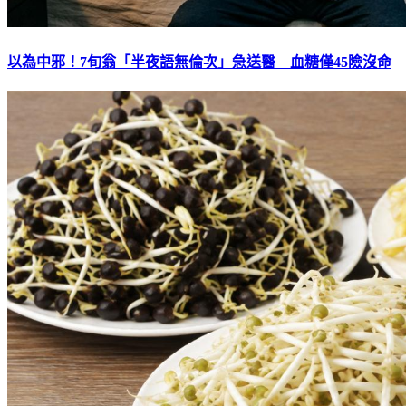
以為中邪！7旬翁「半夜語無倫次」急送醫 血糖僅45險沒命