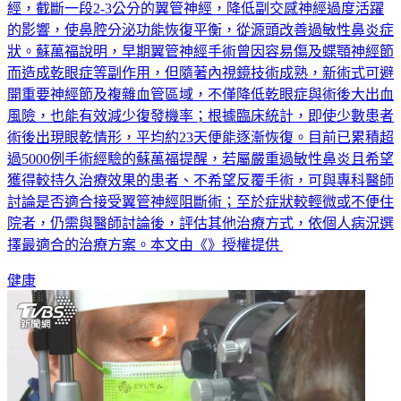
經，截斷一段2-3公分的翼管神經，降低副交感神經過度活躍
的影響，使鼻腔分泌功能恢復平衡，從源頭改善過敏性鼻炎症
狀。蘇萬福說明，早期翼管神經手術曾因容易傷及蝶顎神經節
而造成乾眼症等副作用，但隨著內視鏡技術成熟，新術式可避
開重要神經節及複雜血管區域，不僅降低乾眼症與術後大出血
風險，也能有效減少復發機率；根據臨床統計，即使少數患者
術後出現眼乾情形，平均約23天便能逐漸恢復。目前已累積超
過5000例手術經驗的蘇萬福提醒，若屬嚴重過敏性鼻炎且希望
獲得較持久治療效果的患者、不希望反覆手術，可與專科醫師
討論是否適合接受翼管神經阻斷術；至於症狀較輕微或不便住
院者，仍需與醫師討論後，評估其他治療方式，依個人病況選
擇最適合的治療方案。本文由《》授權提供
健康