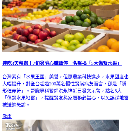
連吃3天釋迦！7旬翁險心臟驟停 名醫揭「5大傷腎水果」
台灣素有「水果王國」美譽，但隨農業科技進步，水果甜度也
大幅提升，對全台超過200萬名慢性腎臟病友而言，卻是「隱
形催命符」。腎臟專科醫師洪永祥近日發文示警，點名5大
「傷腎水果地雷」，提醒腎友與家屬務必當心，以免誤踩地雷
被送進急診。
健康