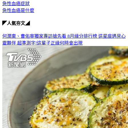
急性血癌症狀
急性血癌是什麼
◤人氣夯文◢
何潤東、曹佑寧獨家專訪搶先看
8月緣分排行榜 這星座遇見心
靈夥伴
超準測字!這輩子正緣何時會出現