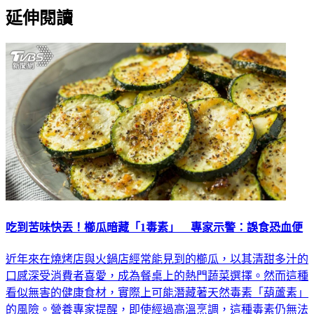
延伸閱讀
吃到苦味快丟！櫛瓜暗藏「1毒素」 專家示警：誤食恐血便
近年來在燒烤店與火鍋店經常能見到的櫛瓜，以其清甜多汁的
口感深受消費者喜愛，成為餐桌上的熱門蔬菜選擇。然而這種
看似無害的健康食材，實際上可能潛藏著天然毒素「葫蘆素」
的風險。營養專家提醒，即使經過高溫烹調，這種毒素仍無法