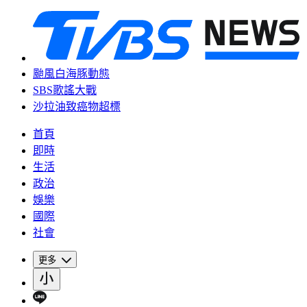
颱風白海豚動態
SBS歌謠大戰
沙拉油致癌物超標
首頁
即時
生活
政治
娛樂
國際
社會
更多