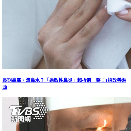
長期鼻塞、流鼻水？「過敏性鼻炎」超折磨 醫：1招改善源
頭