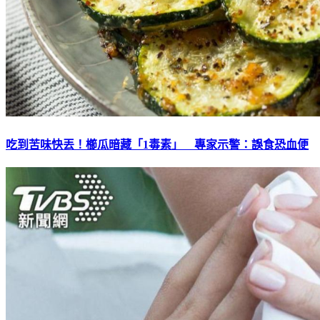
吃到苦味快丟！櫛瓜暗藏「1毒素」 專家示警：誤食恐血便