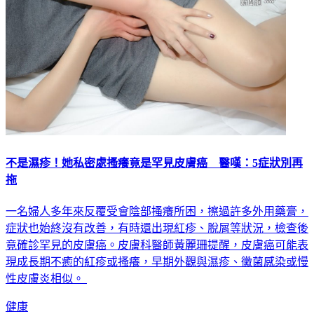
不是濕疹！她私密處搔癢竟是罕見皮膚癌 醫嘆：5症狀別再
拖
一名婦人多年來反覆受會陰部搔癢所困，擦過許多外用藥膏，
症狀也始終沒有改善，有時還出現紅疹、脫屑等狀況，檢查後
竟確診罕見的皮膚癌。皮膚科醫師黃麗珊提醒，皮膚癌可能表
現成長期不癒的紅疹或搔癢，早期外觀與濕疹、黴菌感染或慢
性皮膚炎相似。
健康