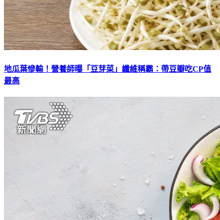
地瓜葉慘輸！營養師曝「豆芽菜」纖維稱霸：帶豆瓣吃CP值
最高