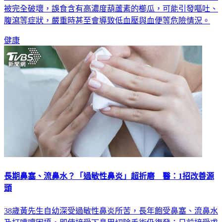
被完全破壞，誤食含有高濃度葫蘆素的櫛瓜，可能引發嘔吐、
腹瀉等症狀，嚴重時甚至會導致低血壓與血便等危險情況。
健康
長期鼻塞、流鼻水？「過敏性鼻炎」超折磨 醫：1招改善源
頭
38歲黃先生自幼深受過敏性鼻炎所苦，長年飽受鼻塞、流鼻水