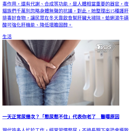
毒作用，還有代謝、合成等功能，是人體相當重要的器官，夜
貓族們千萬別忽略身體無聲的抗議，對此，她整理出15種護肝
排毒好食物，讓民眾在冬天靠飲食幫肝臟大掃除。蛤蜊湯牛磺
酸可強化肝機能、降低壞膽固醇。
生活
一天正常尿幾次？「憋尿憋不住」代表你老了 醫曝原因
現代許多人忙於工作，經常習慣憋尿，不過長期下來恐會導致