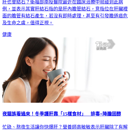
肝也會結石？衛福部南投醫院最近在臨床治療中就碰到此病
例，並表示其實肝結石指的是肝內膽管結石，意指位在肝臟裡
面的膽管有結石產生，若沒有即時處理，甚至有引發膽道癌危
及生命之虞，值得正視。
健康
夜貓族看過來！冬季護肝靠「15樣食材」 排毒+降膽固醇
忙碌、熬夜生活讓你快爆肝？營養師高敏敏表示肝臟除了有解