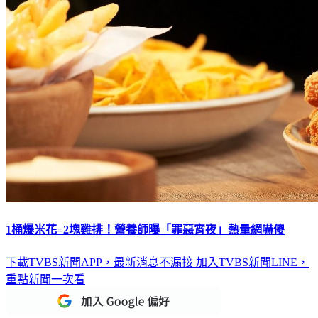
1桶爆米花=2塊雞排！營養師曝「罪惡宵夜」熱量網嚇傻
下載TVBS新聞APP，最新消息不漏接
加入TVBS新聞LINE，
重點新聞一次看