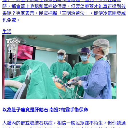
時，都會蓋上毛毯和厚棉被保暖，但要怎麼蓋才能真正達到效
果呢？專家表示，民眾把握「三明治蓋法」，即便冷氣團發威
也免驚。
生活
以為肚子痛竟是肝結石 南投7旬翁手術保命
人體內的腎或膽結石病症，相信一般民眾都不陌生，但你聽過