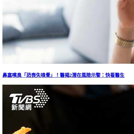
鼻塞嘴臭「恐喪失嗅覺」！醫揭2潛在風險示警：快看醫生