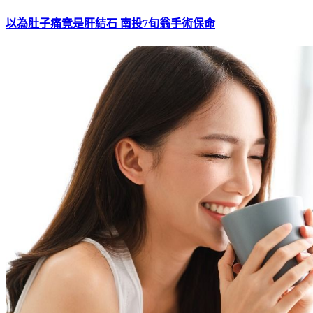
以為肚子痛竟是肝結石 南投7旬翁手術保命