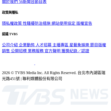
關於我們
56新聞台節目表
政策與隱私
隱私權政策
性騷擾防治措施
網站使用協定
版權宣告
認識 TVBS
公司介紹
企業動態
人才招募
主播專區
星藝象娛樂
節目版權
銷售
公開招標
業務服務
官方聲明
獲獎紀錄／認證
2026 © TVBS Media Inc. All Rights Reserved. 台北市內湖區瑞
光路451號 | 聯利媒體股份有限公司