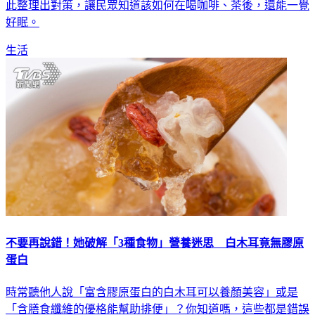
此整理出對策，讓民眾知道該如何在喝咖啡、茶後，還能一覺
好眠。
生活
不要再說錯！她破解「3種食物」營養迷思 白木耳竟無膠原
蛋白
時常聽他人說「富含膠原蛋白的白木耳可以養顏美容」或是
「含膳食纖維的優格能幫助排便」？你知道嗎，這些都是錯誤