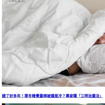
錯了好多年！寒冬睡覺蓋棉被還是冷？專家曝「三明治蓋法」