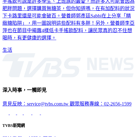
手搖飲可說是許多學生、上班族的最愛，而許多人可能會因為
肥胖問題，選擇購買無糖茶，但你知道嗎，在有加配料的狀況
下卡路里還是可能會破百。營養師郭彥廷Sabbi在上分享「精
緻糖陷阱」，用一圖說明這些配料有多胖！另外，營養師李亞
萍也在節目中揭露4樣低卡手搖飲配料，讓民眾真的忍不住想
喝時，有更健康的選擇。
生活
深入時事，一觸即見
意見反映：service@tvbs.com.tw
觀眾服務專線：02-2656-1599
TVBS新聞網