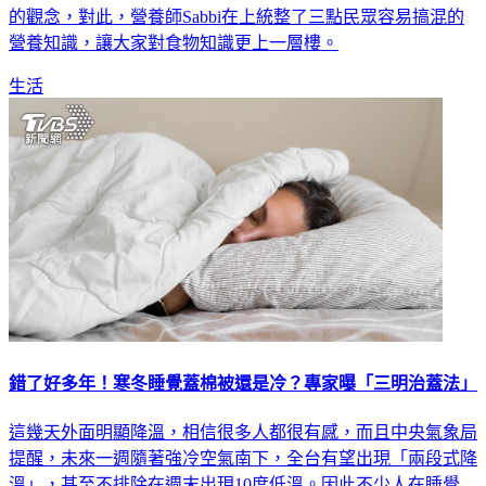
的觀念，對此，營養師Sabbi在上統整了三點民眾容易搞混的
營養知識，讓大家對食物知識更上一層樓。
生活
錯了好多年！寒冬睡覺蓋棉被還是冷？專家曝「三明治蓋法」
這幾天外面明顯降溫，相信很多人都很有感，而且中央氣象局
提醒，未來一週隨著強冷空氣南下，全台有望出現「兩段式降
溫」，甚至不排除在週末出現10度低溫。因此不少人在睡覺