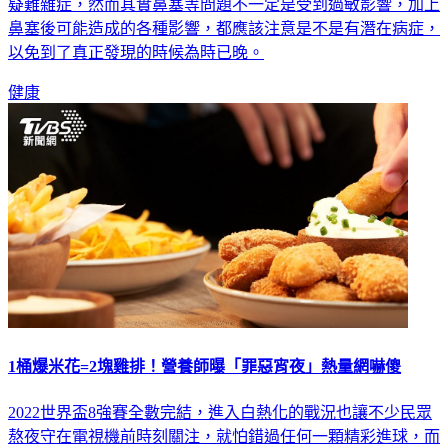
疑難雜症，然而其實鼻塞等問題不一定是受到過敏影響，加上
鼻塞後可能造成的各種影響，都應該注意是不是有潛在病症，
以免到了真正發現的時候為時已晚。
健康
1桶爆米花=2塊雞排！營養師曝「罪惡宵夜」熱量網嚇傻
2022世界盃8強賽全數完結，進入白熱化的戰況也讓不少民眾
熬夜守在電視機前時刻關注，就怕錯過任何一顆精彩進球，而