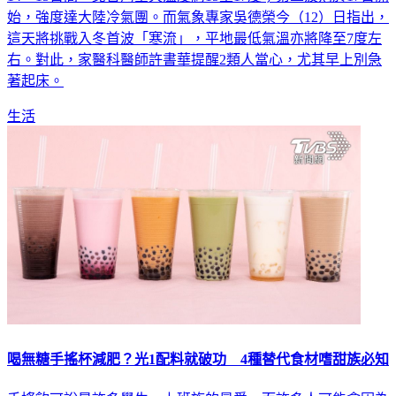
始，強度達大陸冷氣團。而氣象專家吳德榮今（12）日指出，
這天將挑戰入冬首波「寒流」，平地最低氣溫亦將降至7度左
右。對此，家醫科醫師許書華提醒2類人當心，尤其早上別急
著起床。
生活
喝無糖手搖杯減肥？光1配料就破功 4種替代食材嗜甜族必知