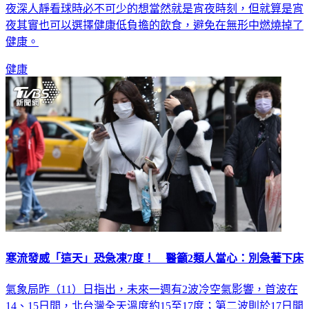
夜深人靜看球時必不可少的想當然就是宵夜時刻，但就算是宵
夜其實也可以選擇健康低負擔的飲食，避免在無形中燃燒掉了
健康。
健康
寒流發威「這天」恐急凍7度！ 醫籲2類人當心：別急著下床
氣象局昨（11）日指出，未來一週有2波冷空氣影響，首波在
14、15日間，北台灣全天溫度約15至17度；第二波則於17日開