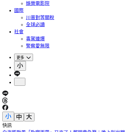
娛樂電影院
國際
川普對等關稅
全球必讀
社會
毒駕連爆
警察愛無限
更多
快訊