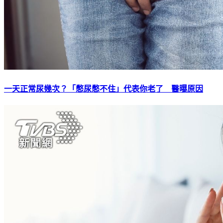
一天正常尿幾次？「憋尿憋不住」代表你老了 醫曝原因