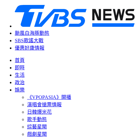
颱風白海豚動態
SBS歌謠大戰
優惠好康情報
首頁
即時
生活
政治
娛樂
《VPOPASIA》開播
演唱會搶票情報
日韓爆米花
歌手動態
綜藝星聞
戲劇星聞