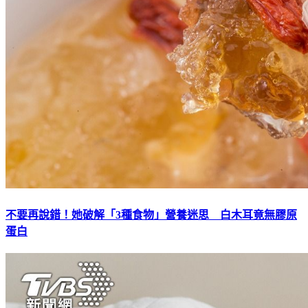
不要再說錯！她破解「3種食物」營養迷思 白木耳竟無膠原
蛋白