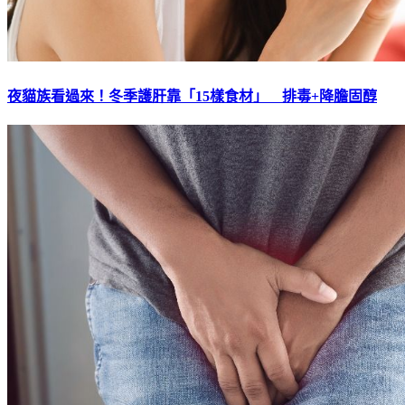
夜貓族看過來！冬季護肝靠「15樣食材」 排毒+降膽固醇