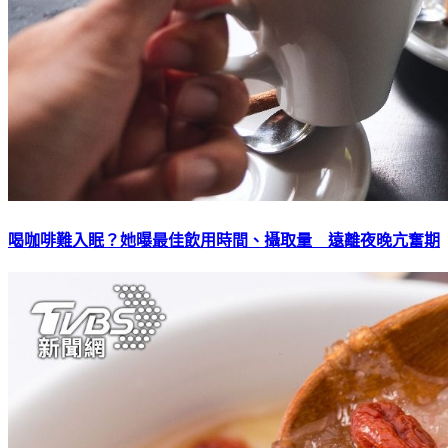
喝咖啡難入眠？她曝最佳飲用時間、攝取量 遠離夜晚亢奮期