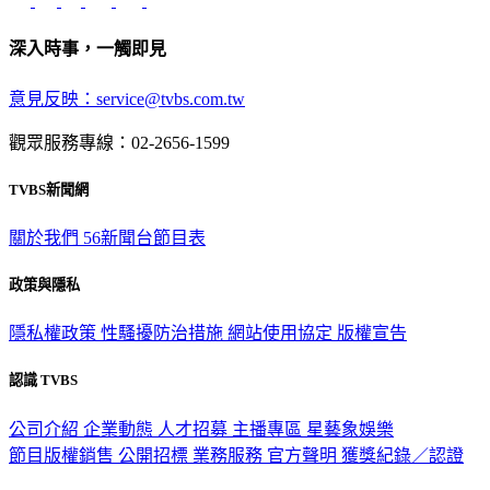
深入時事，一觸即見
意見反映：service@tvbs.com.tw
觀眾服務專線：02-2656-1599
TVBS新聞網
關於我們
56新聞台節目表
政策與隱私
隱私權政策
性騷擾防治措施
網站使用協定
版權宣告
認識 TVBS
公司介紹
企業動態
人才招募
主播專區
星藝象娛樂
節目版權銷售
公開招標
業務服務
官方聲明
獲獎紀錄／認證