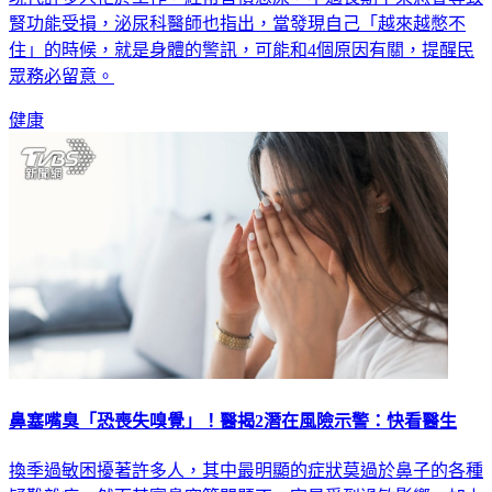
腎功能受損，泌尿科醫師也指出，當發現自己「越來越憋不
住」的時候，就是身體的警訊，可能和4個原因有關，提醒民
眾務必留意。
健康
鼻塞嘴臭「恐喪失嗅覺」！醫揭2潛在風險示警：快看醫生
換季過敏困擾著許多人，其中最明顯的症狀莫過於鼻子的各種