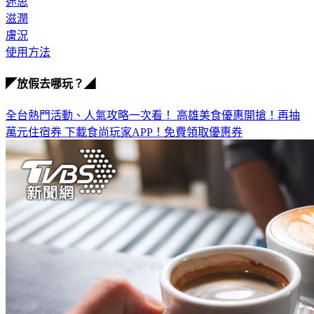
迷思
滋潤
膚況
使用方法
◤放假去哪玩？◢
全台熱門活動、人氣攻略一次看！
高雄美食優惠開搶！再抽
萬元住宿券
下載食尚玩家APP！免費領取優惠券