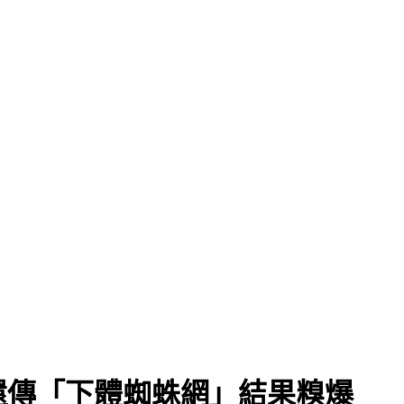
還傳「下體蜘蛛網」結果糗爆