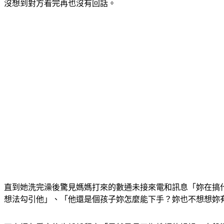
沒想到對方看完再也沒有回話。
直到她洗完澡後驚見媽媽打來的數通未接來電和訊息「妳在搞
想法勾引他」、「他還是個孩子妳怎麼能下手？妳也不想想妳