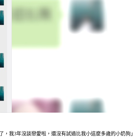
了，我3年沒談戀愛啦，還沒有試過比我小這麼多歲的小奶狗」