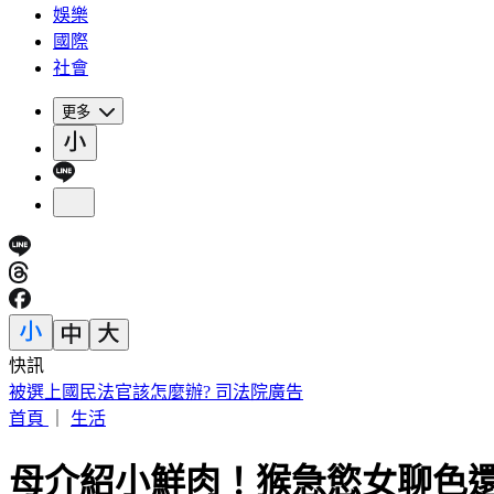
娛樂
國際
社會
更多
快訊
白海豚週末最接近台灣！氣象署「不排除陸警」估下午發海警
首頁
｜
生活
母介紹小鮮肉！猴急慾女聊色