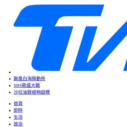
颱風白海豚動態
SBS歌謠大戰
沙拉油致癌物超標
首頁
即時
生活
政治