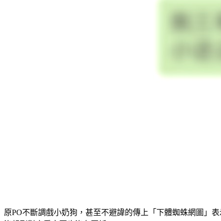
原PO不斷調戲小奶狗，甚至不避諱的傳上「下體蜘蛛網圖」