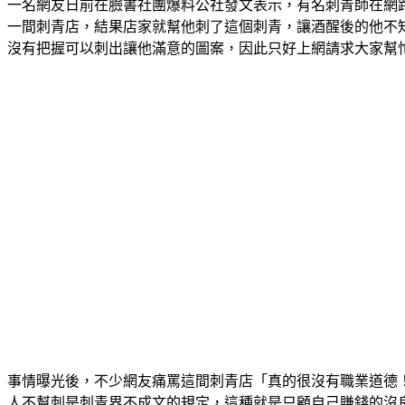
一名網友日前在臉書社團爆料公社發文表示，有名刺青師在網
一間刺青店，結果店家就幫他刺了這個刺青，讓酒醒後的他不
沒有把握可以刺出讓他滿意的圖案，因此只好上網請求大家幫
事情曝光後，不少網友痛罵這間刺青店「真的很沒有職業道德
人不幫刺是刺青界不成文的規定，這種就是只顧自己賺錢的沒