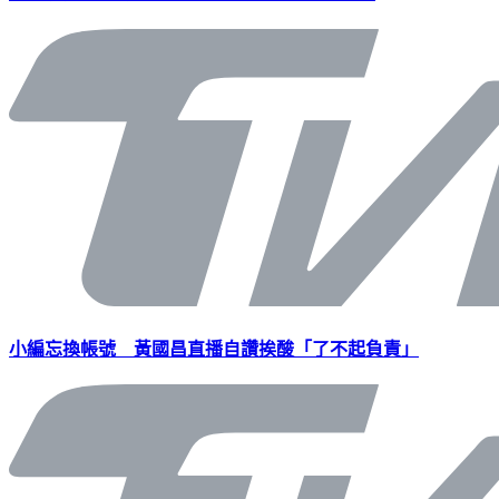
小編忘換帳號 黃國昌直播自讚挨酸「了不起負責」