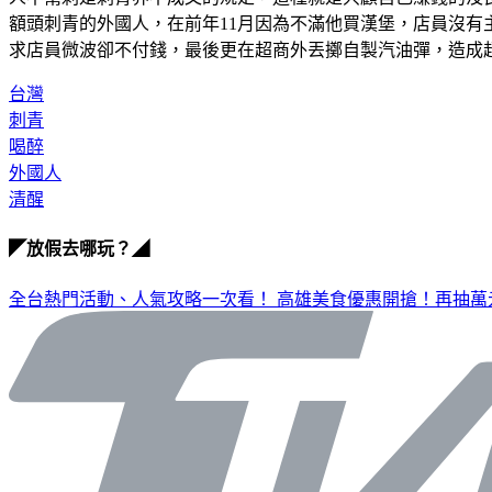
額頭刺青的外國人，在前年11月因為不滿他買漢堡，店員沒
求店員微波卻不付錢，最後更在超商外丟擲自製汽油彈，造成
台灣
刺青
喝醉
外國人
清醒
◤放假去哪玩？◢
全台熱門活動、人氣攻略一次看！
高雄美食優惠開搶！再抽萬