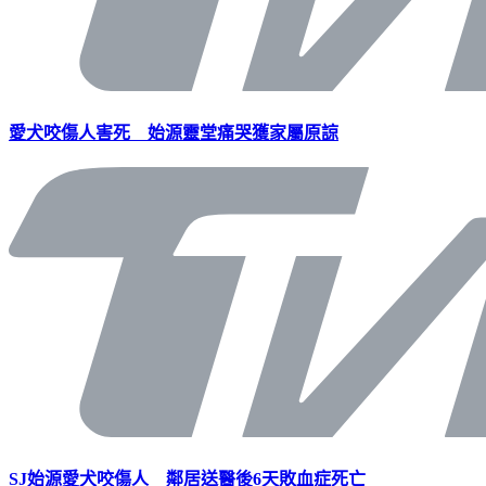
愛犬咬傷人害死 始源靈堂痛哭獲家屬原諒
SJ始源愛犬咬傷人 鄰居送醫後6天敗血症死亡