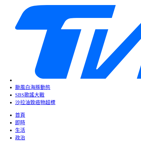
颱風白海豚動態
SBS歌謠大戰
沙拉油致癌物超標
首頁
即時
生活
政治