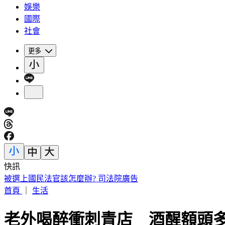
娛樂
國際
社會
更多
快訊
白海豚明逼近家門！「豪雨熱區」曝光 東部高溫36度
首頁
｜
生活
老外喝醉衝刺青店 酒醒額頭