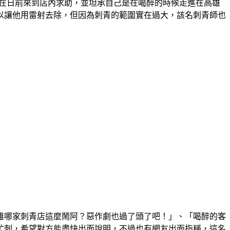
，在日前來到店內求助，並坦承自己是在喝醉的時候走進在高雄
以讓他用雷射去除，但因為刺青的範圍實在過大，該名刺青師也
雄哪家刺青店這麼鬧阿？惡作劇也過了頭了吧！」、「喝醉的客
忙刺，希望對方能盡快出面說明，不過也有網友出面指稱，這名