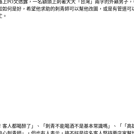
路上PO文透露，一名額頭上刺著大大「台灣」兩字的外籍男子
知如何是好，希望他求助的刺青師可以幫他改圖，或是有管道可
忙。
！客人都喝醉了」、「刺青不能喝酒不是基本常識嗎」、「「高
良心刺青師」，但也有人表示，搞不好是這名客人堅持要店家幫