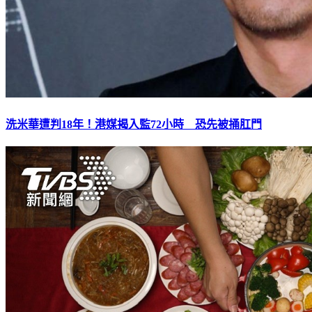
洗米華遭判18年！港媒揭入監72小時 恐先被捅肛門