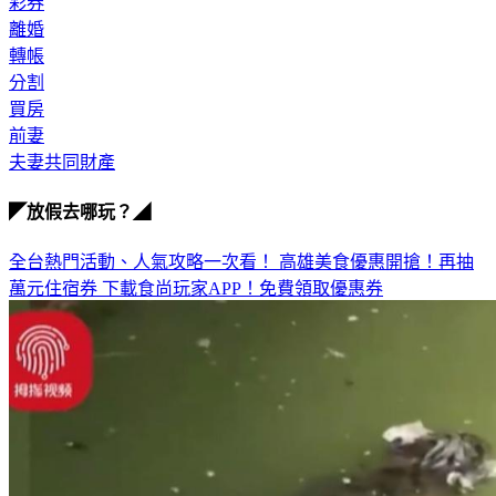
彩券
離婚
轉帳
分割
買房
前妻
夫妻共同財產
◤放假去哪玩？◢
全台熱門活動、人氣攻略一次看！
高雄美食優惠開搶！再抽
萬元住宿券
下載食尚玩家APP！免費領取優惠券