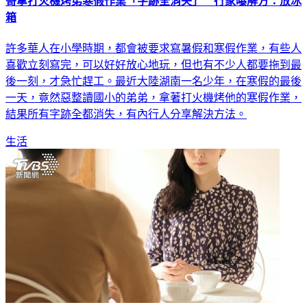
哥拿打火機烤弟寒假作業「字跡全消失」 行家曝解方：放冰
箱
許多華人在小學時期，都會被要求寫暑假和寒假作業，有些人
喜歡立刻寫完，可以好好放心地玩，但也有不少人都要拖到最
後一刻，才急忙趕工。最近大陸湖南一名少年，在寒假的最後
一天，竟然惡整讀國小的弟弟，拿著打火機烤他的寒假作業，
結果所有字跡全都消失，有內行人分享解決方法。
生活