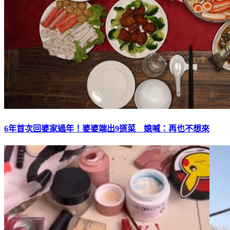
6年首次回婆家過年！婆婆端出9道菜 媳喊：再也不想來