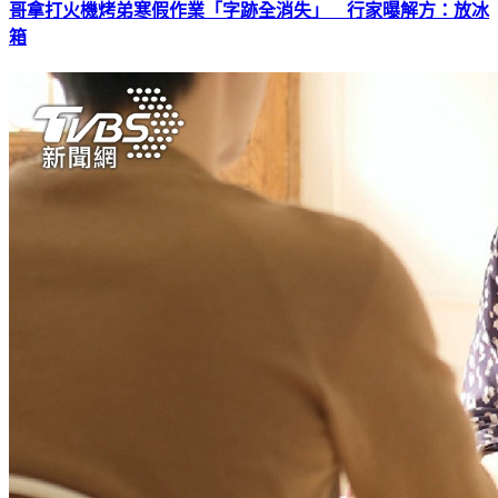
哥拿打火機烤弟寒假作業「字跡全消失」 行家曝解方：放冰
箱