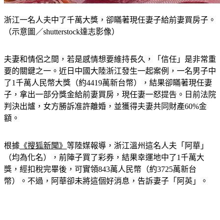
浙江一名人夫中了千萬大獎，卻瞞著現任妻子給前妻買房子。
（示意圖／shutterstock達志影像）
夫妻和情侶之間，若是感情想要維持長久，「信任」是非常重
要的關鍵之一。近日中國大陸浙江發生一起案例，一名男子中
了1千萬人民幣大獎（約4419萬新台幣），結果卻瞞著現任妻
子，拿出一部分獎金給前妻買房，現任妻一怒提告。日前法院
判決出爐，女方勝訴准許離婚，並獲得夫妻共同財產60%金
額。
根據
《搜狐新聞》
等陸媒報導，浙江溫州這名人夫「阿華」
（均為化名），前陣子買了彩券，結果幸運地中了1千萬大
獎，經扣稅完畢後，可實領843萬人民幣（約3725萬新台
幣）。不過，阿華卻未將這個好消息，告訴妻子「阿英」。