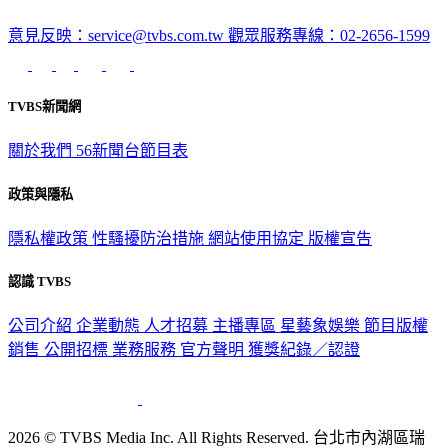
意見反映：service@tvbs.com.tw
觀眾服務專線：02-2656-1599
TVBS新聞網
關於我們
56新聞台節目表
政策與隱私
隱私權政策
性騷擾防治措施
網站使用協定
版權宣告
認識 TVBS
公司介紹
企業動態
人才招募
主播專區
星藝象娛樂
節目版權
銷售
公開招標
業務服務
官方聲明
獲獎紀錄／認證
2026 © TVBS Media Inc. All Rights Reserved. 台北市內湖區瑞