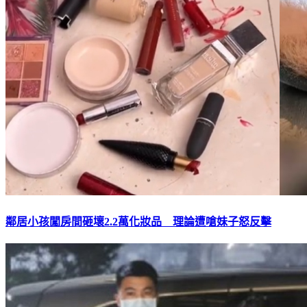
鄰居小孩闖房間砸壞2.2萬化妝品 理論遭嗆妹子怒反擊