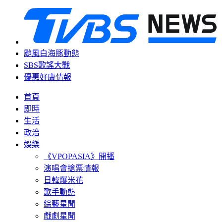
颱風白海豚動態
SBS歌謠大戰
優惠好康情報
首頁
即時
生活
政治
娛樂
《VPOPASIA》開播
演唱會搶票情報
日韓爆米花
歌手動態
綜藝星聞
戲劇星聞