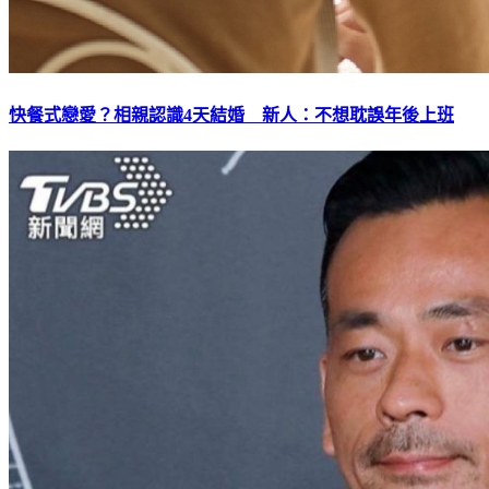
快餐式戀愛？相親認識4天結婚 新人：不想耽誤年後上班