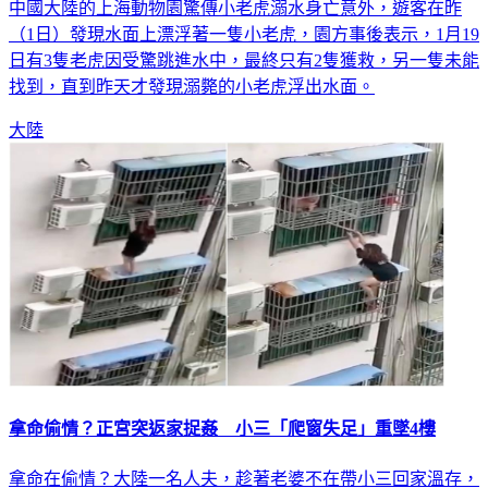
中國大陸的上海動物園驚傳小老虎溺水身亡意外，遊客在昨
（1日）發現水面上漂浮著一隻小老虎，園方事後表示，1月19
日有3隻老虎因受驚跳進水中，最終只有2隻獲救，另一隻未能
找到，直到昨天才發現溺斃的小老虎浮出水面。
大陸
拿命偷情？正宮突返家捉姦 小三「爬窗失足」重墜4樓
拿命在偷情？大陸一名人夫，趁著老婆不在帶小三回家溫存，