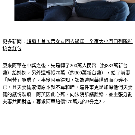
更多新聞：
超讚！首次帶女友回去過年　全家大小門口列隊迎
接塞紅包
原來阿華在中獎之後，先是轉了200萬人民幣（約883萬新台
幣）給姊姊，另外還轉帳70萬（約309萬新台幣），給了前妻
「阿芳」買房子。事後阿英得知，認為遭阿華瞞騙而心碎不
已，且夫妻倆感情原本就不算和睦，這件事更是加深他們夫妻
倆的感情裂痕，阿英因此心死，向法院訴請離婚，並主張分割
夫妻共同財產，要求阿華賠償270萬元的3分之2。