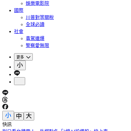
娛樂電影院
國際
川普對等關稅
全球必讀
社會
毒駕連爆
警察愛無限
更多
快訊