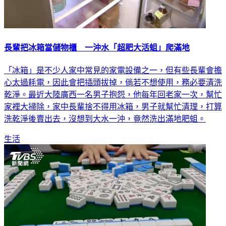
長輩把冰箱當儲物櫃 一沖水「超肥大活蛆」爬滿地
「冰箱」是不少人家中常見的家電設備之一，但有些長輩會擔
心太過耗電，因此會把插頭拔掉，倘若不想使用，務必要清洗
乾淨。最近大陸廣西一名男子抱怨，他每年回老家一次，幫忙
家裡大掃除，家中長輩捨不得用冰箱，男子就幫忙清理，打算
洗乾淨後賣出去，沒想到大水一沖，竟然洗出滿地肥蛆。
生活