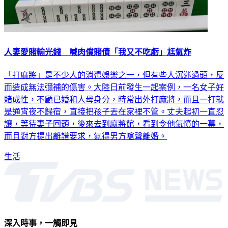
人妻愛賭輸光錢 喊肉償賭債「我又不吃虧」尪氣炸
「打麻將」是不少人的消遣娛樂之一，但有些人沉迷過頭，反
而造成無法彌補的傷害。大陸日前發生一起案例，一名女子好
賭成性，不顧已婚和人母身分，時常出外打麻將，而且一打就
是通宵夜不歸宿，直接把孩子丟在家裡不管。丈夫起初一直忍
讓，等待妻子回頭，後來去到麻將館，看到令他氣憤的一幕，
而且對方提出離譜要求，氣得男方嗆聲離婚。
生活
深入時事，一觸即見