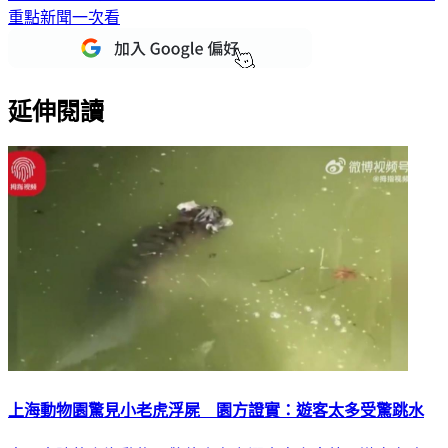
重點新聞一次看
延伸閱讀
上海動物園驚見小老虎浮屍 園方證實：遊客太多受驚跳水