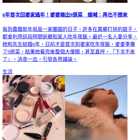
6年首次回婆家過年！婆婆端出9道菜 媳喊：再也不想來
每到農曆新年就是一家團圓的日子，許多在異鄉打拚的遊子，
都會利用這段時間返鄉和家人吃年夜飯。最近一名人妻分享，
她和先生結婚6年，日前才是首次到婆家吃年夜飯，婆婆準備
了9道菜，結果她看完後整個大傻眼，甚至直呼，「下次不來
了」，消息一出，引發各界議論。
生活