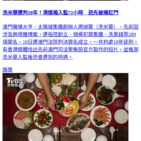
洗米華遭判18年！港媒揭入監72小時 恐先被捅肛門
澳門賭場大亨、太陽城集團創辦人周焯華（洗米華），先前因
涉及跨境賭博案，遭指控創立、領導犯罪集團、洗黑錢等289
項罪名，18日遭澳門法院判決罪名成立，一共判處18年徒刑。
有香港媒體找出先前澳門司法警察局官方製作的短片，並推測
洗米華入監後恐會遭到的待遇。
娛樂