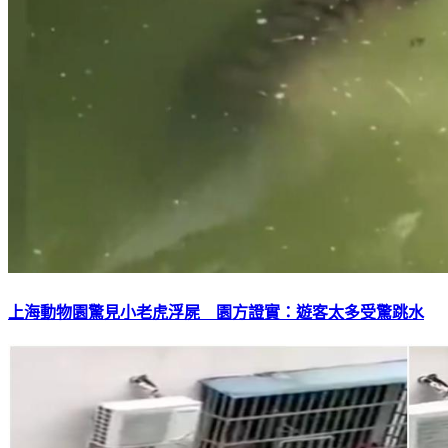
上海動物園驚見小老虎浮屍 園方證實：遊客太多受驚跳水