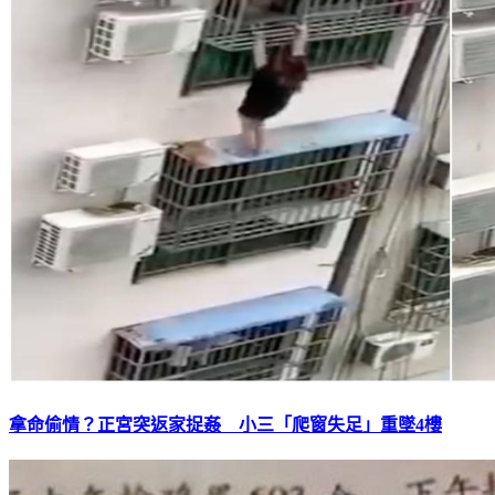
拿命偷情？正宮突返家捉姦 小三「爬窗失足」重墜4樓