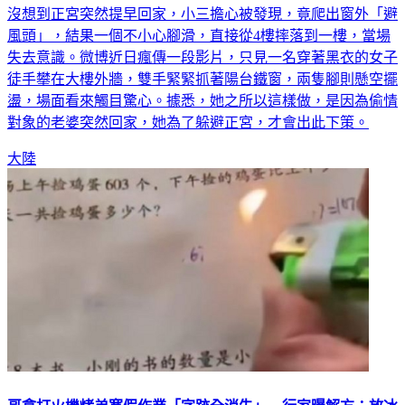
沒想到正宮突然提早回家，小三擔心被發現，竟爬出窗外「避
風頭」，結果一個不小心腳滑，直接從4樓摔落到一樓，當場
失去意識。微博近日瘋傳一段影片，只見一名穿著黑衣的女子
徒手攀在大樓外牆，雙手緊緊抓著陽台鐵窗，兩隻腳則懸空擺
盪，場面看來觸目驚心。據悉，她之所以這樣做，是因為偷情
對象的老婆突然回家，她為了躲避正宮，才會出此下策。
大陸