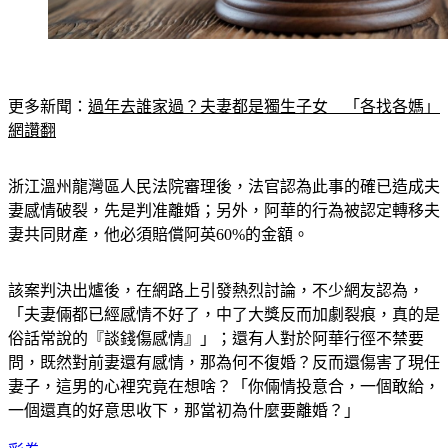
更多新聞：
過年去誰家過？夫妻都是獨生子女　「各找各媽」
網讚翻
浙江溫州龍灣區人民法院審理後，法官認為此事的確已造成夫
妻感情破裂，先是判准離婚；另外，阿華的行為被認定轉移夫
妻共同財產，他必須賠償阿英60%的金額。
該案判決出爐後，在網路上引發熱烈討論，不少網友認為，
「夫妻倆都已經感情不好了，中了大獎反而加劇裂痕，真的是
俗話常說的『談錢傷感情』」；還有人對於阿華行徑不禁要
問，既然對前妻還有感情，那為何不復婚？反而還傷害了現任
妻子，這男的心裡究竟在想啥？「你倆情投意合，一個敢給，
一個還真的好意思收下，那當初為什麼要離婚？」