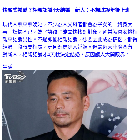
快餐式戀愛？相親認識4天結婚 新人：不想耽誤年後上班
現代人愈來愈晚婚，不少為人父母者都會為子女的「終身大
事」煩惱不已，為了讓孩子能盡快找到對象，通常就會安排相
親來認識異性。不過即便相親認識，想要因此成為情侶，都得
經過一段時間相處，更何況是步入婚姻。但最近大陸廣西有一
對新人，相親認識才4天就決定結婚，原因讓人大開眼界。
生活