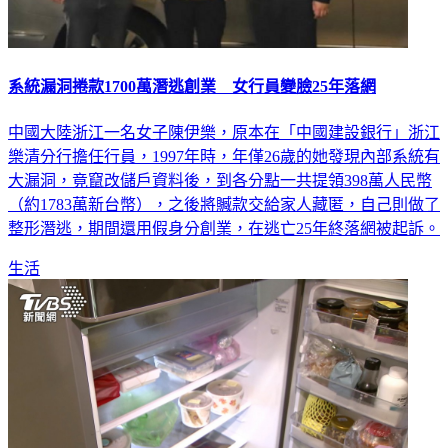
系統漏洞捲款1700萬潛逃創業 女行員變臉25年落網
中國大陸浙江一名女子陳伊樂，原本在「中國建設銀行」浙江
樂清分行擔任行員，1997年時，年僅26歲的她發現內部系統有
大漏洞，竟竄改儲戶資料後，到各分點一共提領398萬人民幣
（約1783萬新台幣），之後將贓款交給家人藏匿，自己則做了
整形潛逃，期間還用假身分創業，在逃亡25年終落網被起訴。
生活