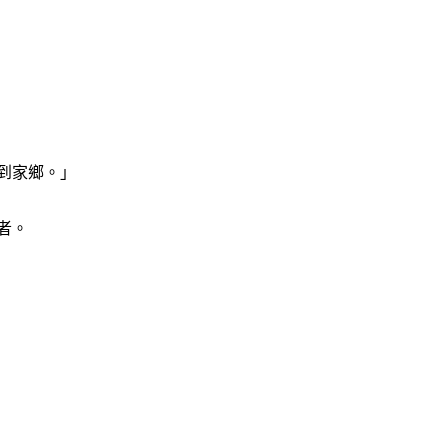
到家鄉。」
者。