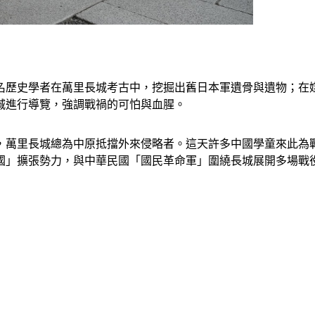
名歷史學者在萬里長城考古中，挖掘出舊日本軍遺骨與遺物；在
城進行導覽，強調戰禍的可怕與血腥。
，萬里長城總為中原抵擋外來侵略者。這天許多中國學童來此為戰
洲國」擴張勢力，與中華民國「國民革命軍」圍繞長城展開多場