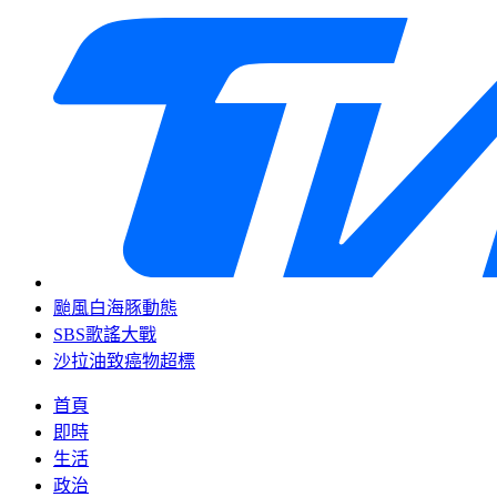
颱風白海豚動態
SBS歌謠大戰
沙拉油致癌物超標
首頁
即時
生活
政治