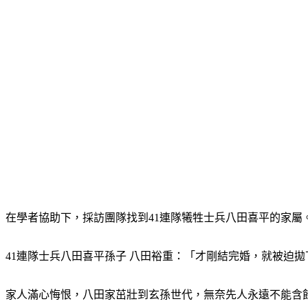
在學者協助下，採訪團隊找到41連隊犧牲士兵八田喜平的家屬
41連隊士兵八田喜平孫子 八田裕重：「才剛結完婚，就被迫拋
家人滿心悔恨，八田家茁壯到玄孫世代，無奈先人永遠不能含