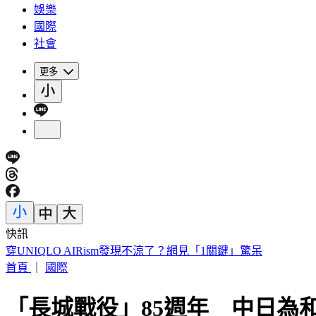
娛樂
國際
社會
更多
快訊
車禍後頭痛數月找嘸病因！吃止痛藥也沒用 醫揪這部位出問
首頁
｜
國際
「長城戰役」85週年 中日為