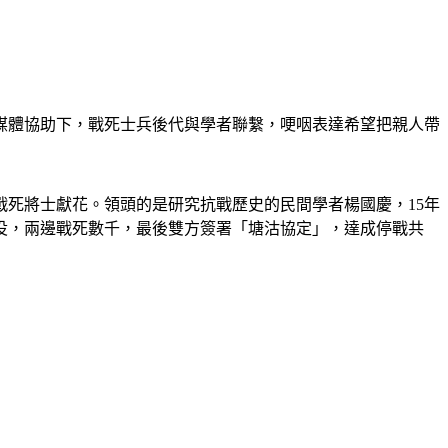
媒體協助下，戰死士兵後代與學者聯繫，哽咽表達希望把親人帶
死將士獻花。領頭的是研究抗戰歷史的民間學者楊國慶，15年
戰役，兩邊戰死數千，最後雙方簽署「塘沽協定」，達成停戰共