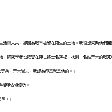
好生活與未來，卻因為戰爭被留在陌生的土地。我很想幫助他們回
基地，研究學者也確實在陣亡將士名簿裡，找到一名姓荒木的戰死
兵上等兵，荒木岩夫，我認為印章就是他的。」
手榴彈佔領優勢。
陷陣。」