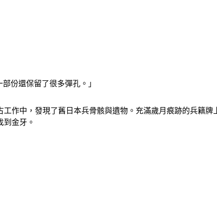
的一部份還保留了很多彈孔。」
古工作中，發現了舊日本兵骨骸與遺物。充滿歲月痕跡的兵籍牌上
找到金牙。