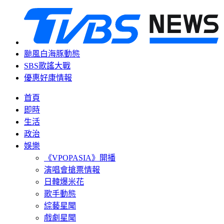
颱風白海豚動態
SBS歌謠大戰
優惠好康情報
首頁
即時
生活
政治
娛樂
《VPOPASIA》開播
演唱會搶票情報
日韓爆米花
歌手動態
綜藝星聞
戲劇星聞