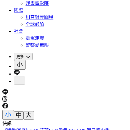
娛樂電影院
國際
川普對等關稅
全球必讀
社會
毒駕連爆
警察愛無限
更多
快訊