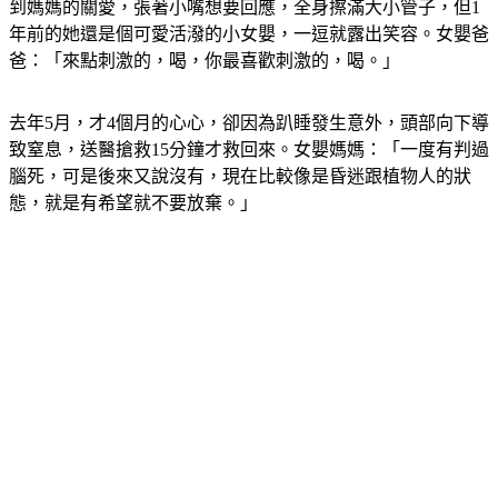
抱著小寶貝，輕輕呼喚，被醫生判定植物人的心心，似乎感受
到媽媽的關愛，張著小嘴想要回應，全身擦滿大小管子，但1
年前的她還是個可愛活潑的小女嬰，一逗就露出笑容。女嬰爸
爸：「來點刺激的，喝，你最喜歡刺激的，喝。」
去年5月，才4個月的心心，卻因為趴睡發生意外，頭部向下導
致窒息，送醫搶救15分鐘才救回來。女嬰媽媽：「一度有判過
腦死，可是後來又說沒有，現在比較像是昏迷跟植物人的狀
態，就是有希望就不要放棄。」