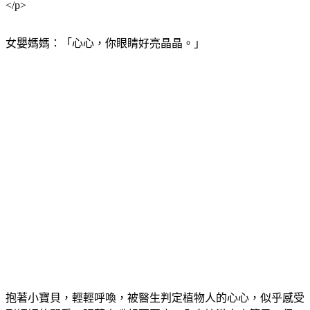
至今1歲大了，媽媽在臉書上分享照顧經驗，感動很多網友。
</p>
女嬰媽媽：「心心，你眼睛好亮晶晶。」