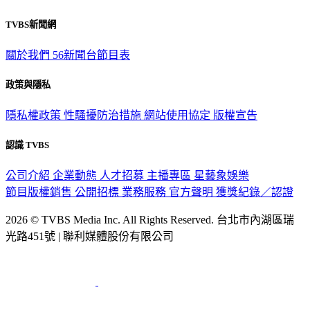
觀眾服務專線：02-2656-1599
TVBS新聞網
關於我們
56新聞台節目表
政策與隱私
隱私權政策
性騷擾防治措施
網站使用協定
版權宣告
認識 TVBS
公司介紹
企業動態
人才招募
主播專區
星藝象娛樂
節目版權銷售
公開招標
業務服務
官方聲明
獲獎紀錄／認證
2026 © TVBS Media Inc. All Rights Reserved. 台北市內湖區瑞
光路451號 | 聯利媒體股份有限公司