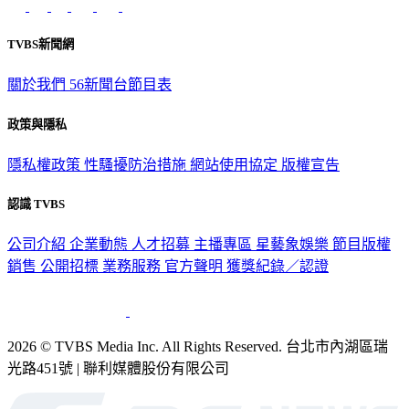
TVBS新聞網
關於我們
56新聞台節目表
政策與隱私
隱私權政策
性騷擾防治措施
網站使用協定
版權宣告
認識 TVBS
公司介紹
企業動態
人才招募
主播專區
星藝象娛樂
節目版權
銷售
公開招標
業務服務
官方聲明
獲獎紀錄／認證
2026 © TVBS Media Inc. All Rights Reserved. 台北市內湖區瑞
光路451號 | 聯利媒體股份有限公司