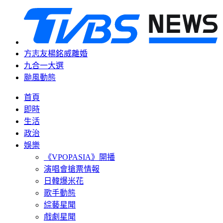
方志友楊銘威離婚
九合一大選
颱風動態
首頁
即時
生活
政治
娛樂
《VPOPASIA》開播
演唱會搶票情報
日韓爆米花
歌手動態
綜藝星聞
戲劇星聞