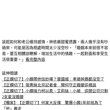
談起如何和老公維持感情，林依晨甜蜜透露，兩人幾乎沒有吵
過架，可能是因為相處時間太少沒空吵，「婚姻本來就很不容
易，要互相體諒瞭解，增加生活中的情趣，一起對面和享受生
活很重要。」
看完整內容
延伸閱讀
【正嫻切了】小嫻帶他信妙禪？曾國城：孝順爸媽都沒空了
【正嫻切了】張惠妹北京記者會　聞何守正婚變這樣說
【正嫻切了】小嫻接力柯以柔、艾莉絲、小禎　這間公司只剩
2女星沒婚變
【獨家】【正嫻切了】何家大反撲　驚爆小嫻1年前就為了
「他」搬走