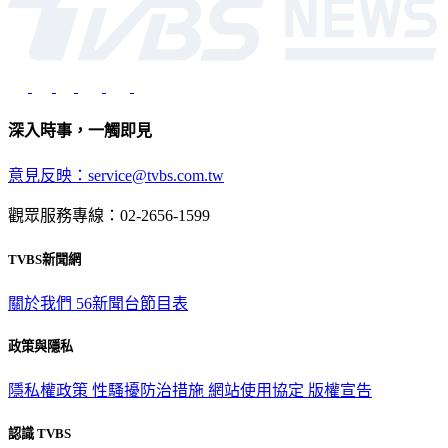
深入時事，一觸即見
意見反映：service@tvbs.com.tw
觀眾服務專線：02-2656-1599
TVBS新聞網
關於我們
56新聞台節目表
政策與隱私
隱私權政策
性騷擾防治措施
網站使用協定
版權宣告
認識 TVBS