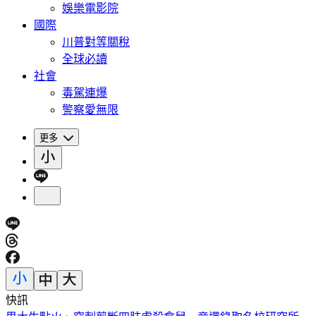
娛樂電影院
國際
川普對等關稅
全球必讀
社會
毒駕連爆
警察愛無限
更多
快訊