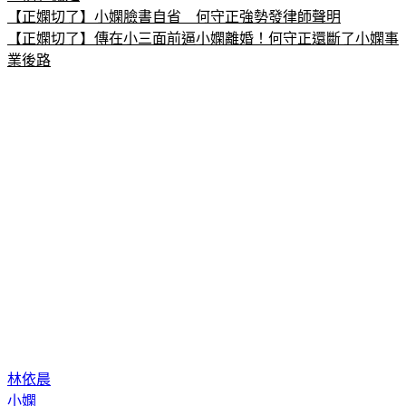
【正嫻切了】小嫻臉書自省　何守正強勢發律師聲明
【正嫻切了】傳在小三面前逼小嫻離婚！何守正還斷了小嫻事
業後路
林依晨
小嫻