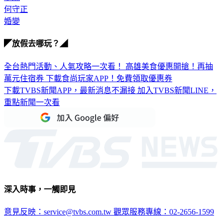
何守正
婚變
◤放假去哪玩？◢
全台熱門活動、人氣攻略一次看！
高雄美食優惠開搶！再抽
萬元住宿券
下載食尚玩家APP！免費領取優惠券
下載TVBS新聞APP，最新消息不漏接
加入TVBS新聞LINE，
重點新聞一次看
深入時事，一觸即見
意見反映：service@tvbs.com.tw
觀眾服務專線：02-2656-1599