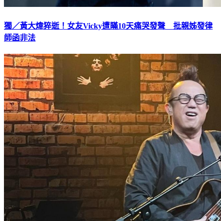
獨／黃大煒猝逝！女友Vicky遭瞞10天痛哭發聲 批親姊發律
師函非法