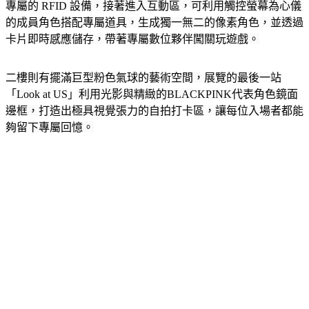
專屬的 RFID 設備，接著進入互動區，可利用觸控螢幕為心儀
的成員角色搭配專屬道具，生成獨一無二的像素角色，並透過
卡片即時感應儲存，帶著專屬數位夥伴闖關玩遊戲。
二樓則有擺滿巨型粉色氣球的藝術空間，展覽的最後一站
「Look at US」利用光影與精緻的BLACKPINK代表角色鏡面
邊框，打造出極具視覺張力的自拍打卡區，讓每位入場者都能
夠留下專屬回憶。