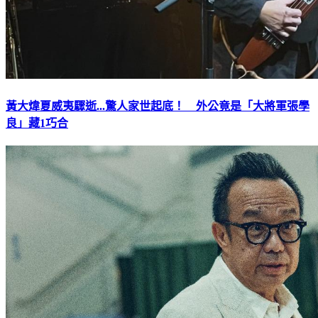
黃大煒夏威夷驟逝...驚人家世起底！ 外公竟是「大將軍張學
良」藏1巧合