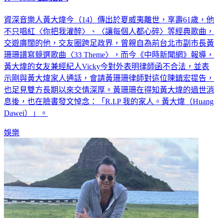
資深音樂人黃大煒今（14）傳出於夏威夷離世，享壽61歲，他
不只唱紅〈你把我灌醉〉、〈讓每個人都心碎〉等經典歌曲，
交遊廣闊的他，交友圈跨足政界，曾親自為前台北市副市長黃
珊珊譜寫競選歌曲〈33 Theme〉，而今《中時新聞網》報導，
黃大煒的女友兼經紀人Vicky今對外表明律師函不合法，並表
示剛與黃大煒家人通話，會請黃珊珊律師對這位陳鎮宏提告，
也足見雙方長期以來交情深厚。黃珊珊在得知黃大煒的過世消
息後，也在臉書發文悼念：「R.I.P 我的家人。黃大煒（Huang
Dawei）」。
娛樂