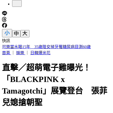
快訊
IU無預警召喚前男友 韓網替「她」心疼：很不舒服
首頁
｜
娛樂
｜
日韓爆米花
直擊／超萌電子雞曝光！
「BLACKPINK x
Tamagotchi」展覽登台 張菲
兒媳搶朝聖