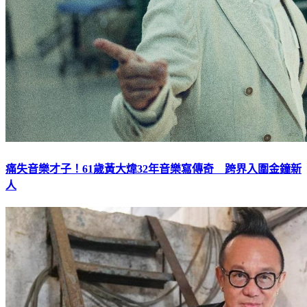
痛失音樂才子！61歲黃大煒32年音樂寫傳奇 跨界入圍金鐘新
人