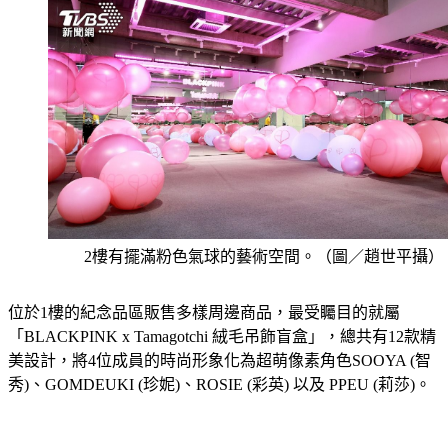
2樓有擺滿粉色氣球的藝術空間。（圖／趙世平攝）
位於1樓的紀念品區販售多樣周邊商品，最受矚目的就屬
「BLACKPINK x Tamagotchi 絨毛吊飾盲盒」，總共有12款精
美設計，將4位成員的時尚形象化為超萌像素角色SOOYA (智
秀)、GOMDEUKI (珍妮)、ROSIE (彩英) 以及 PPEU (莉莎)。