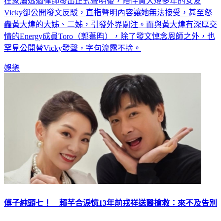
在家屬透過律師發出正式聲明後，陪伴黃大煒多年的女友
Vicky卻公開發文反駁，直指聲明內容讓她無法接受，甚至怒
轟黃大煒的大姊、二姊，引發外界關注。而與黃大煒有深厚交
情的Energy成員Toro（郭葦昀），除了發文悼念恩師之外，也
罕見公開替Vicky發聲，字句流露不捨。
娛樂
傅子純頭七！ 賴芊合淚憶13年前戎祥送醫搶救：來不及告別