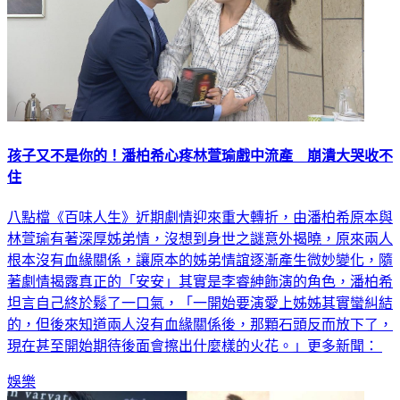
孩子又不是你的！潘柏希心疼林萱瑜戲中流產 崩潰大哭收不
住
八點檔《百味人生》近期劇情迎來重大轉折，由潘柏希原本與
林萱瑜有著深厚姊弟情，沒想到身世之謎意外揭曉，原來兩人
根本沒有血緣關係，讓原本的姊弟情誼逐漸產生微妙變化，隨
著劇情揭露真正的「安安」其實是李睿紳飾演的角色，潘柏希
坦言自己終於鬆了一口氣，「一開始要演愛上姊姊其實蠻糾結
的，但後來知道兩人沒有血緣關係後，那顆石頭反而放下了，
現在甚至開始期待後面會擦出什麼樣的火花。」更多新聞：
娛樂