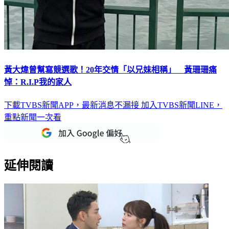
黃大煒曾幫寫競選歌！20年交情「以兄妹相稱」 黃珊珊痛
悼：R.I.P我的家人
下載TVBS新聞APP，最新消息不漏接
加入TVBS新聞LINE，
重點新聞一次看
延伸閱讀