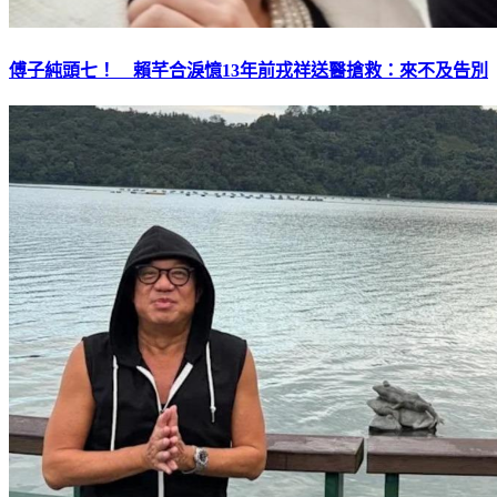
傅子純頭七！ 賴芊合淚憶13年前戎祥送醫搶救：來不及告別