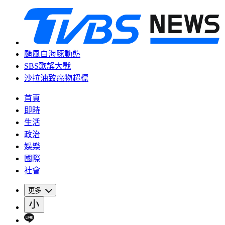
颱風白海豚動態
SBS歌謠大戰
沙拉油致癌物超標
首頁
即時
生活
政治
娛樂
國際
社會
更多