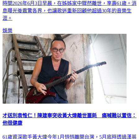
時間2026年6月3日早晨，在姊姊家中驟然離世，享壽61歲。消
息曝光後震驚各界，也讓歌迷重新回顧他超過30年的音樂生
涯。
娛樂
才送別袁惟仁！陳建寧突收黃大煒離世噩耗 痛喊難以置信：
他很健康
61歲資深歌手黃大煒今年1月悄悄離開台灣，5月底時透過漢英