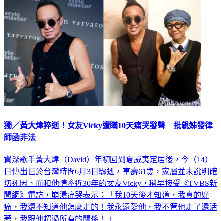
獨／黃大煒猝逝！女友Vicky遭瞞10天痛哭發聲 批親姊發律
師函非法
資深歌手黃大煒（David）年初回到夏威夷定居後，今（14）
日傳出已於台灣時間6月3日驟逝，享壽61歲，家屬並未說明確
切死因，而和他情牽近30年的女友Vicky，稍早接受《TVBS新
聞網》電訪，崩潰痛哭表示：「我10天後才知道，我真的好
痛，我還不知道他怎麼走的！我永遠愛他，我不管他走了還活
著，我跟他超過所有的關係！ 」