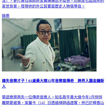
法」，更打算找律師好友黃珊珊出手提告，而網友也起底他的
家世背景，發現他的外公其實是歷史人物張學良。
娛樂
痛失音樂才子！61歲黃大煒32年音樂寫傳奇 跨界入圍金鐘新
人
華語樂壇再失一位傳奇音樂人。知名歌手黃大煒今年1月悄悄
離開夏威夷，家屬今（14）日透過律師函證實，他已於檀香山