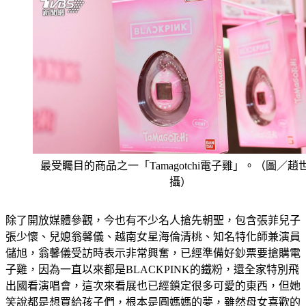
最受矚目的商品之一「Tamagotchi電子雞」。（圖／趙
攝）
除了開放媒體參觀，今也有不少名人搶先朝聖，包含張菲兒子
張少懷、兒媳翁馨儀、越南女星海倫清桃、知名特化師兼演員
儲旭，翁馨儀受訪時表示非常興奮，已經準備好鈔票要搶購電
子雞，因為一直以來都是BLACKPINK的鐵粉，還全家特別飛
出國看演唱會，這次來看展也已經鎖定很多可愛的東西，但她
笑說都是想買給孩子們，根本是圓媽媽的夢，雖然母女喜歡的