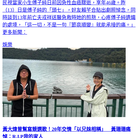
民視當家小生傅子純日前因急性血癌驟逝，享年46歲。昨
（13）日是傅子純的「頭七」，好友賴芊合貼出劇照悼念，同
時談到13年前亡夫戎祥送醫急救時她的煎熬，心疼傅子純遺孀
的處境，「這一切，不是一句『節哀順變』就能承接的痛。」
更多新聞：
娛樂
黃大煒曾幫寫競選歌！20年交情「以兄妹相稱」 黃珊珊痛
悼：R.I.P我的家人