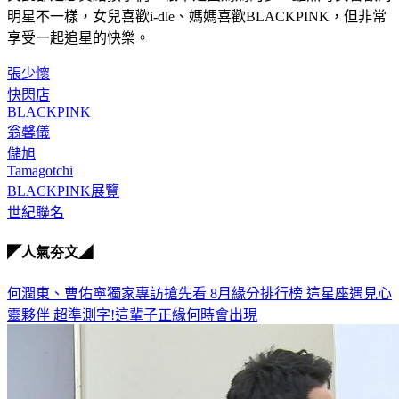
明星不一樣，女兒喜歡i-dle、媽媽喜歡BLACKPINK，但非常
享受一起追星的快樂。
張少懷
快閃店
BLACKPINK
翁馨儀
儲旭
Tamagotchi
BLACKPINK展覽
世紀聯名
◤人氣夯文◢
何潤東、曹佑寧獨家專訪搶先看
8月緣分排行榜 這星座遇見心
靈夥伴
超準測字!這輩子正緣何時會出現