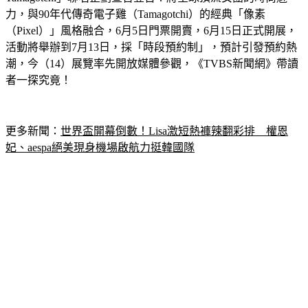
力，與90年代傳奇電子雞（Tamagotchi）的經典「像素
（Pixel）」風格融合，6月5日門票開賣，6月15日正式開展，
活動將舉辦到7月13日，採「時段預約制」，預計引發預約熱
潮，今（14）展覽率先開放媒體參觀，《TVBS新聞網》帶讀
者一探究竟！
更多新聞：
世界盃開幕倒數！Lisa激短熱褲辣翻彩排　權恩
妃、aespa絕美現身機場啟航力挺韓國隊