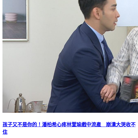
孩子又不是你的！潘柏希心疼林萱瑜戲中流產 崩潰大哭收不
住