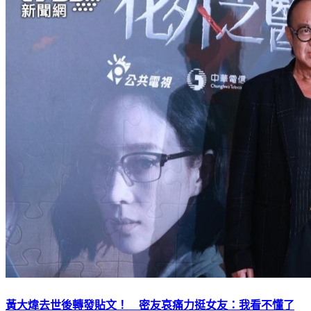
黃大煒去世後轉發貼文！ 密友哀痛力挺女友：我看不懂了