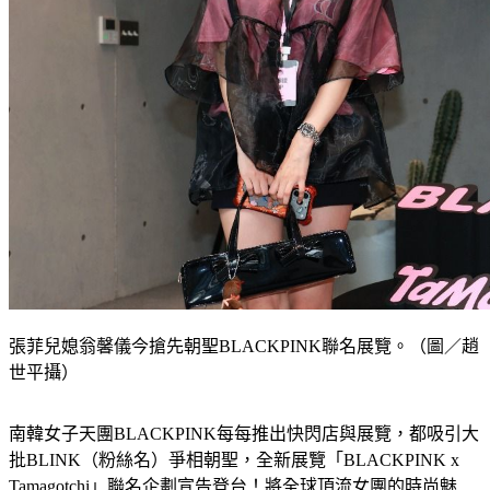
張菲兒媳翁馨儀今搶先朝聖BLACKPINK聯名展覽。（圖／趙
世平攝）
南韓女子天團BLACKPINK每每推出快閃店與展覽，都吸引大
批BLINK（粉絲名）爭相朝聖，全新展覽「BLACKPINK x 
Tamagotchi」聯名企劃宣告登台！將全球頂流女團的時尚魅