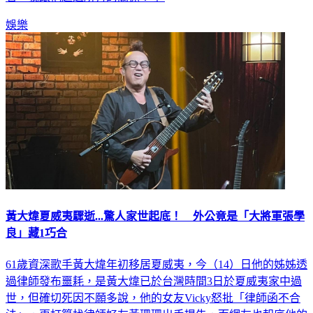
娛樂
黃大煒夏威夷驟逝...驚人家世起底！ 外公竟是「大將軍張學
良」藏1巧合
61歲資深歌手黃大煒年初移居夏威夷，今（14）日他的姊姊透
過律師發布噩耗，是黃大煒已於台灣時間3日於夏威夷家中過
世，但確切死因不願多說，他的女友Vicky怒批「律師函不合