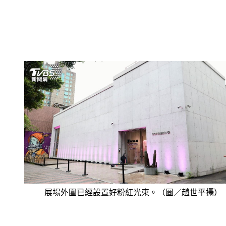
展場外圍已經設置好粉紅光束。（圖／趙世平攝）