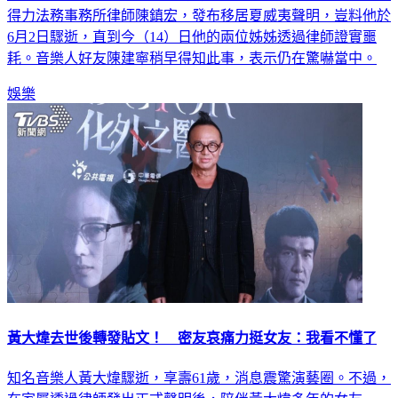
得力法務事務所律師陳鎮宏，發布移居夏威夷聲明，豈料他於
6月2日驟逝，直到今（14）日他的兩位姊姊透過律師證實噩
耗。音樂人好友陳建寧稍早得知此事，表示仍在驚嚇當中。
娛樂
黃大煒去世後轉發貼文！ 密友哀痛力挺女友：我看不懂了
知名音樂人黃大煒驟逝，享壽61歲，消息震驚演藝圈。不過，