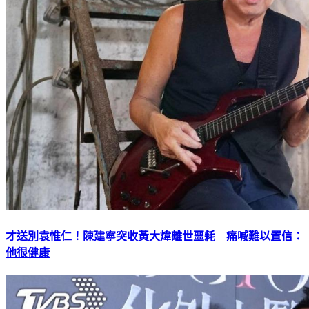
才送別袁惟仁！陳建寧突收黃大煒離世噩耗 痛喊難以置信：
他很健康