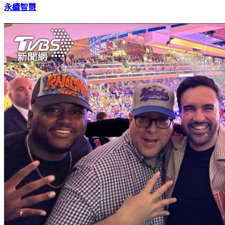
林志玲深度專訪聖家堂建築師！揭「耶穌塔」完工挑戰與高第
永續智慧