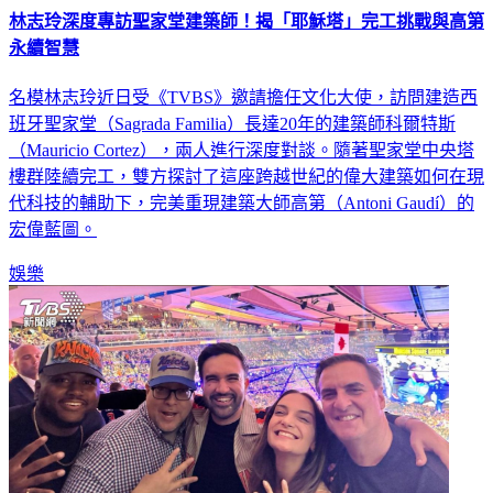
林志玲深度專訪聖家堂建築師！揭「耶穌塔」完工挑戰與高第
永續智慧
名模林志玲近日受《TVBS》邀請擔任文化大使，訪問建造西
班牙聖家堂（Sagrada Familia）長達20年的建築師科爾特斯
（Mauricio Cortez），兩人進行深度對談。隨著聖家堂中央塔
樓群陸續完工，雙方探討了這座跨越世紀的偉大建築如何在現
代科技的輔助下，完美重現建築大師高第（Antoni Gaudí）的
宏偉藍圖。
娛樂