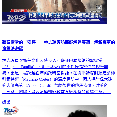
聽聖家堂的「安靜」 林志玲專訪耶穌塔建築師：解析高第的
演算法密碼
林志玲這次擔任文化大使步入西班牙巴塞隆納的聖家堂
（Sagrada Família），她所感受到的不僅僅是宏偉的視覺震
撼，更是一場跨越百年的跨時空對話。在與耶穌塔封頂建築師
科爾特斯（Mauricio Cortés）的深度專訪中，兩人探討偉大建
築大師高第（Antoni Gaudí）留給後世的傳承密碼、建築的
「五感」體驗，以及這座贖罪教堂背後獨特的永續生命力。
娛樂