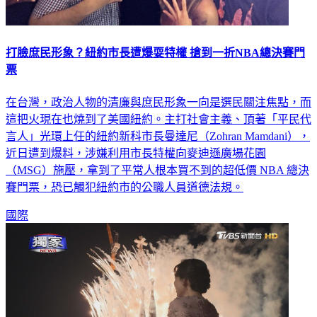
打臉庶民形象？紐約市長遭爆耍特權 搶到一折NBA總決賽門
票
在台灣，政治人物的清廉與庶民形象一向是選民關注焦點，而
這把火現在也燒到了美國紐約。主打社會主義、頂著「平民代
言人」光環上任的紐約新科市長曼達尼（Zohran Mamdani），
近日遭到爆料，涉嫌利用市長特權向麥迪遜廣場花園
（MSG）施壓，拿到了平常人根本買不到的超低價 NBA 總決
賽門票，恐已觸犯紐約市的公職人員道德法規。
國際