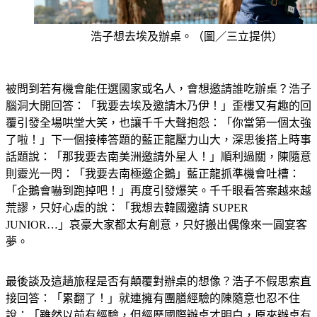
浩子想去埃及辦桌。（圖／三立提供）
被問到若有機會能任選國家或名人，會想邀請誰吃辦桌？浩子
腦洞大開回答：「我要去埃及邀請木乃伊！」歪樓又有趣的回
覆引發全場哄堂大笑，也讓千千大聲抱怨：「你當第一個太強
了啦！」下一個接棒答題的藍正龍壓力山大，深思後搭上時事
話題說：「那我要去南美洲邀請外星人！」順利過關，陳隨意
則靈光一閃：「我要去南極邀企鵝」藍正龍抓準機會吐槽：
「企鵝會嚇到跑掉吧！」再度引發爆笑。千千眼看答案越來越
荒謬，只好心虛的說：「我想去韓國邀請 SUPER 
JUNIOR…」哀豪大家都太有創意，只好搬出偶像來一圓宴客
夢。
最後談及這趟旅程是否有顛覆對辦桌的想像？浩子不假思索直
接回答：「累翻了！」就連擁有團膳經驗的陳隨意也忍不住