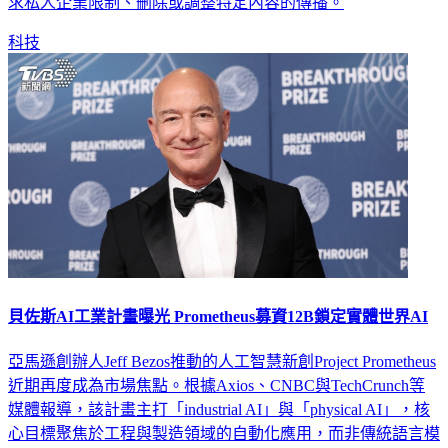
力或監管權力，透過電話、會議、電子郵件等非公開方式，要
求私人企業限制、刪除或調整特定內容的傳播。
科技
貝佐斯AI工業計畫曝光 Prometheus募資12B鎖定實體世界AI
亞馬遜創辦人Jeff Bezos推動的人工智慧新創Project Prometheus
近期再度成為市場焦點。根據Axios、CNBC與TechCrunch等
媒體報導，該計畫主打「industrial AI」與「physical AI」，核