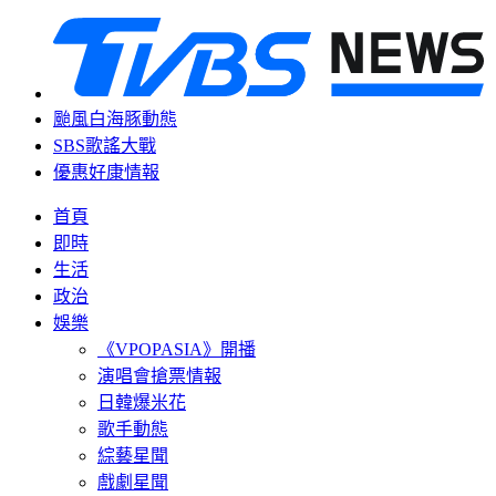
颱風白海豚動態
SBS歌謠大戰
優惠好康情報
首頁
即時
生活
政治
娛樂
《VPOPASIA》開播
演唱會搶票情報
日韓爆米花
歌手動態
綜藝星聞
戲劇星聞