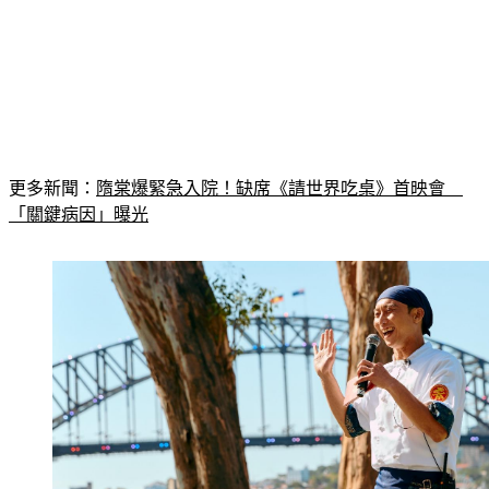
更多新聞：
隋棠爆緊急入院！缺席《請世界吃桌》首映會　
「關鍵病因」曝光