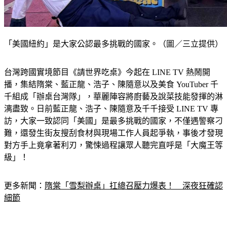
「美國紐約」是大家公認最多挑戰的國家。（圖／三立提供）
台灣跨國實境節目《請世界吃桌》今起在 LINE TV 熱鬧開
播，集結隋棠、藍正龍、浩子、陳隨意以及美食 YouTuber 千
千組成「辦桌台灣隊」，華麗陣容將廚藝及說菜技能發揮的淋
漓盡致。日前藍正龍、浩子、陳隨意及千千接受 LINE TV 專
訪，大家一致認同「美國」是最多挑戰的國家，不僅遇警察刁
難，還發生街友搜刮食材與現場工作人員起爭執，事後才發現
對方手上竟拿著利刃，驚悚過程讓眾人聽完直呼是「大魔王等
級」！
更多新聞：
隋棠「雪梨辦桌」扛總召壓力爆表！　深夜狂確認
細節