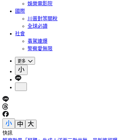
娛樂電影院
國際
川普對等關稅
全球必讀
社會
毒駕連爆
警察愛無限
更多
快訊