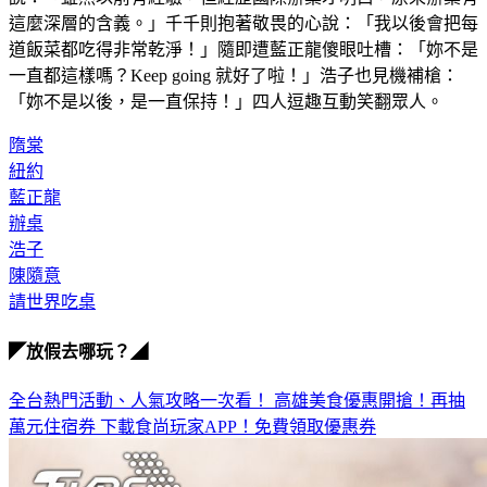
說：「雖然以前有經驗，但經歷國際辦桌才明白，原來辦桌有
這麼深層的含義。」千千則抱著敬畏的心說：「我以後會把每
道飯菜都吃得非常乾淨！」隨即遭藍正龍傻眼吐槽：「妳不是
一直都這樣嗎？Keep going 就好了啦！」浩子也見機補槍：
「妳不是以後，是一直保持！」四人逗趣互動笑翻眾人。
隋棠
紐約
藍正龍
辦桌
浩子
陳隨意
請世界吃桌
◤放假去哪玩？◢
全台熱門活動、人氣攻略一次看！
高雄美食優惠開搶！再抽
萬元住宿券
下載食尚玩家APP！免費領取優惠券