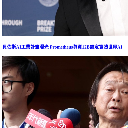
貝佐斯AI工業計畫曝光 Prometheus募資12B鎖定實體世界AI