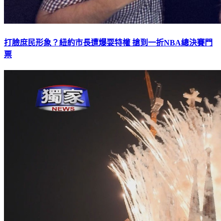
打臉庶民形象？紐約市長遭爆耍特權 搶到一折NBA總決賽門
票