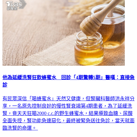
他為延緩洗腎狂飲蜂蜜水 回診「4期驚轉5期」醫嘆：直接急
診
有民眾深信「喝蜂蜜水」天然又健康，但腎臟科醫師洪永祥分
享，一名原先控制良好的慢性腎衰竭第4期患者，為了延緩洗
腎，竟天天狂喝2000 c.c.的野生蜂蜜水，結果導致血糖、尿酸
全面失控，腎功能急速惡化，最終被緊急送往急診，當天就面
臨洗腎的命運。