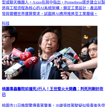
心目標聚焦於工程與製造領域的自動化應用，而非傳統語言模
型或聊天機器人。Axios在與中指出，Prometheus逐步建立以製
造與工程流程為核心的AI系統架構，鎖定工業設計、產品開
發與實體世界運算需求，試圖將AI應用推進至工業層級。
科技
桃園毒蟲醫院前撞死2行人！王世堅火大開轟：判死刑剛好而
已