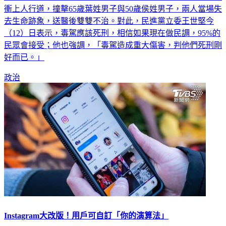
桃園市11日晚間驚傳毒駕肇事，30歲張姓駕駛疑似吸毒後失控
衝上人行道，撞擊65歲葉姓男子與50歲侯姓男子，兩人當場失
去生命跡象，送醫後雙雙不治。對此，民進黨立委王世堅今
（12）日表示，毒駕應該死刑，相信如果現在做民調，95%的
民眾會接受；他也強調，「毒駕造成重大傷害，判他們死刑剛
好而已。」
政治