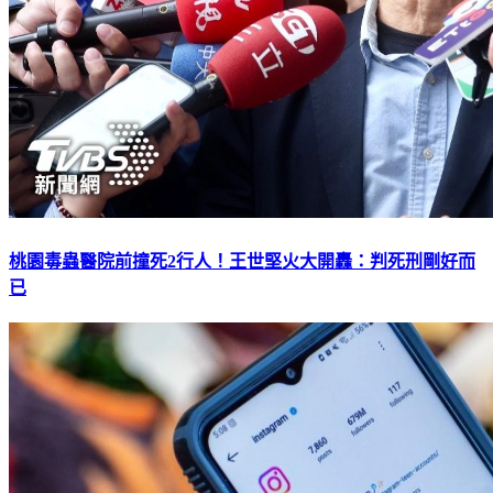
桃園毒蟲醫院前撞死2行人！王世堅火大開轟：判死刑剛好而
已