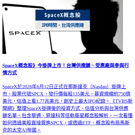
SpaceX概念股》今掛牌上市！台灣供應鏈、受惠廠與參與行
情方式
SpaceX於2026年6月12日正式在那斯達克（Nasdaq）掛牌上
市，股票代號SPCX，發行價每股135美元，募資規模約750億
美元，估值上看1.77兆美元，創史上最大IPO紀錄。《TVBS新
聞網》整理SpaceX掛牌後的投資方式、估值分析與台灣供應
鏈名單。包含華通、昇達科等低軌衛星概念股解析，一次看懂
如何透過美股直接買進SPCX，或透過ETF、概念股布局馬斯