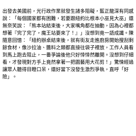
的！」吃鱉經驗讓團隊萬般無奈。
出發去美國前，光行政作業就發生諸多阻礙，藍正龍深有同感
說：「每個國家都有困難，若要跟紐約比根本小巫見大巫」還
無奈笑說：「熊本站結束後，大家嘴角都在抽動，因為心裡都
想著『完了完了，魔王站要來了！』」沒想到竟一語成讖。陳
隨意回憶：「紐約辦桌結束後，就有街友走進廚房開始搜刮剩
餘食材，像沙拉油、醬料之類都直接往袋子裡放，工作人員看
到馬上跑去阻止，一番爭論後他只好悻悻然離開。沒想到仔細
看，才發現對方手上竟然拿著一把園藝用大花剪！」驚悚經過
讓眾人聽得目瞪口呆，還好當下沒發生激烈爭執，直呼「好
險」。