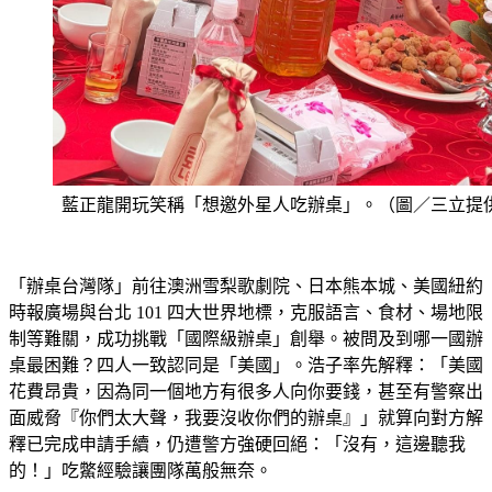
藍正龍開玩笑稱「想邀外星人吃辦桌」。（圖／三立提
「辦桌台灣隊」前往澳洲雪梨歌劇院、日本熊本城、美國紐約
時報廣場與台北 101 四大世界地標，克服語言、食材、場地限
制等難關，成功挑戰「國際級辦桌」創舉。被問及到哪一國辦
桌最困難？四人一致認同是「美國」。浩子率先解釋：「美國
花費昂貴，因為同一個地方有很多人向你要錢，甚至有警察出
面威脅『你們太大聲，我要沒收你們的辦桌』」就算向對方解
釋已完成申請手續，仍遭警方強硬回絕：「沒有，這邊聽我