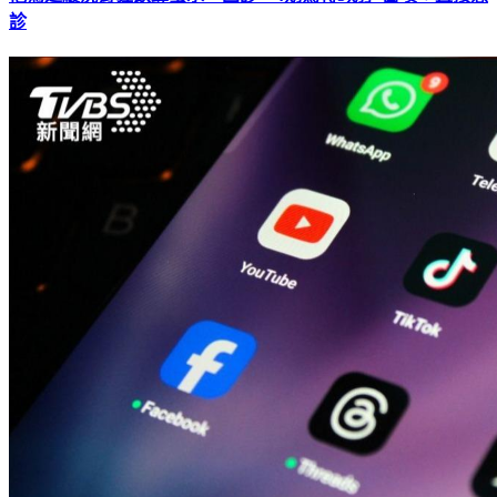
他為延緩洗腎狂飲蜂蜜水 回診「4期驚轉5期」醫嘆：直接急
診