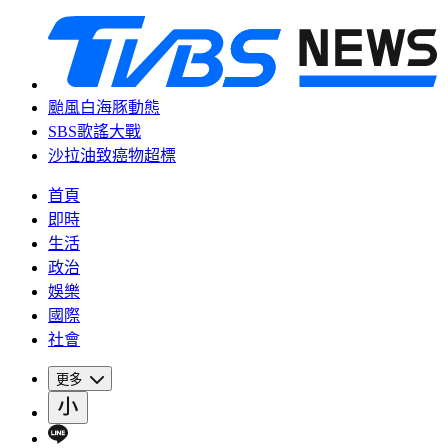
颱風白海豚動態
SBS歌謠大戰
沙拉油致癌物超標
首頁
即時
生活
政治
娛樂
國際
社會
更多