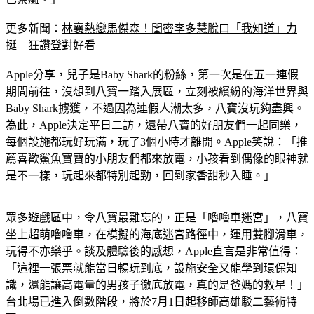
更多新聞：
林襄熱戀馬傑森！閨密李多慧脫口「我知道」力
挺　狂讚登對好看
Apple分享，兒子是Baby Shark的粉絲，第一次是在五一連假
期間前往，沒想到八寶一踏入展區，立刻被繽紛的海洋世界與 
Baby Shark擄獲，不過因為連假人潮太多，八寶沒玩夠盡興。
為此，Apple決定平日二訪，還帶八寶的好朋友們一起同樂，
每個設施都玩好玩滿，玩了3個小時才離開。Apple笑說：「推
薦喜歡鯊魚寶寶的小朋友們都來放電，小孩看到偶像的眼神就
是不一樣，玩起來都特別起勁，回到家香甜秒入睡。」
眾多遊戲區中，令八寶最難忘的，正是「嚕嚕車迷宮」，八寶
坐上超萌嚕嚕車，在模擬的海底迷宮路徑中，運用雙腳滑車，
玩得不亦樂乎。談及體驗後的感想，Apple直言是非常值得：
「這裡一張票就能當日暢玩到底，設施安全又能學到環保知
識，還能讓高電量的男孩子徹底放電，真的是爸媽的救星！」
台北場已進入倒數階段，將於7月1日起移師高雄駁二藝術特