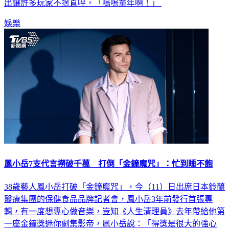
出讓許多玩家不捨直呼，「嗚嗚童年啊！」
娛樂
鳳小岳7支代言撈破千萬 打倒「金鐘魔咒」：忙到睡不飽
38歲藝人鳳小岳打破「金鐘魔咒」，今（11）日出席日本鈴蘭
醫療集團的保健食品品牌記者會，鳳小岳3年前發行首張專
輯，有一度想專心做音樂，豈知《人生清理員》去年帶給他第
一座金鐘獎迷你劇集影帝，鳳小岳說：「得獎是很大的強心