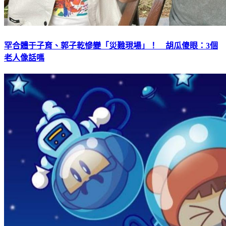
罕合體于子育、郭子乾慘變「災難現場」！ 胡瓜傻眼：3個
老人像話嗎