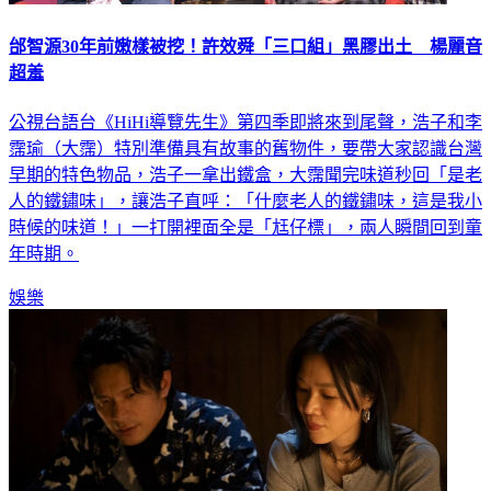
邰智源30年前嫩樣被挖！許效舜「三口組」黑膠出土 楊麗音
超羞
公視台語台《HiHi導覽先生》第四季即將來到尾聲，浩子和李
霈瑜（大霈）特別準備具有故事的舊物件，要帶大家認識台灣
早期的特色物品，浩子一拿出鐵盒，大霈聞完味道秒回「是老
人的鐵鏽味」，讓浩子直呼：「什麼老人的鐵鏽味，這是我小
時候的味道！」一打開裡面全是「尪仔標」，兩人瞬間回到童
年時期。
娛樂