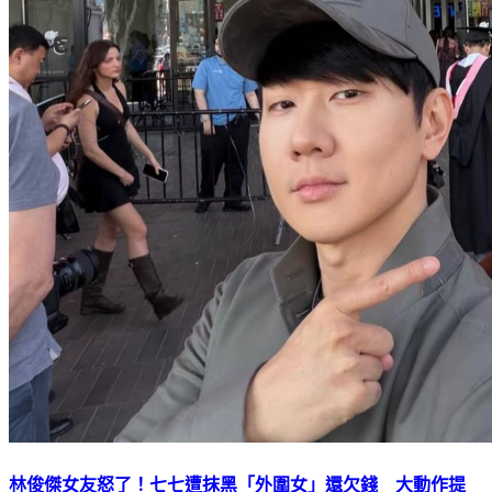
林俊傑女友怒了！七七遭抹黑「外圍女」還欠錢 大動作提