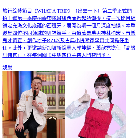
旅行綜藝節目《WHAT A TRIP》（出去一下）第二季正式開
拍！繼第一季陳柏霖帶隊遊紐西蘭掀起熱潮後，這一次節目組
鎖定充滿文化底蘊的西班牙，展開為期一個月深度拍攝。本季
邀集四位不同領域的男神攜手，由億萬票房男神林柏宏、音樂
鬼才黃宣、創作才子ØZI以及古典小提琴家李齊共同擔任重
任。此外，更邀請新加坡新銳藝人郭坤耀、蕭歆霓擔任「高級
訓練官」，在每個關卡中與四位主持人鬥智鬥勇。
娛樂