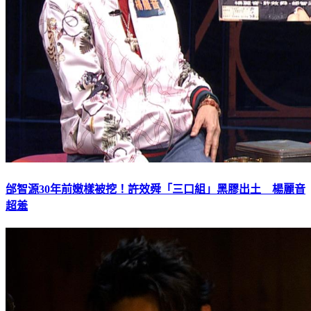
邰智源30年前嫩樣被挖！許效舜「三口組」黑膠出土 楊麗音
超羞