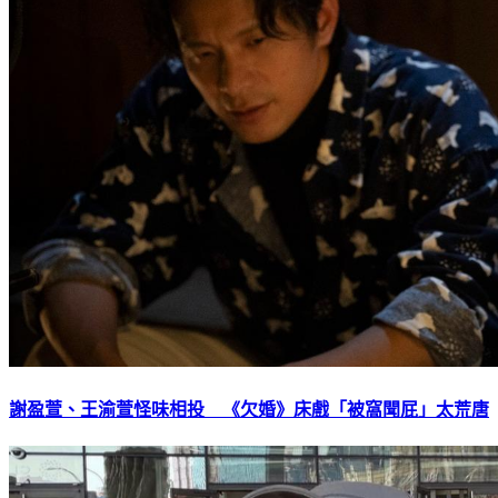
謝盈萱、王渝萱怪味相投 《欠婚》床戲「被窩聞屁」太荒唐