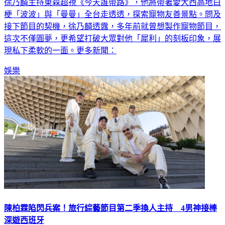
徐乃麟主持東森超視《今天誰帶路》，他將帶著愛犬西高地白
梗「波波」與「曼曼」全台走透透，探索寵物友善景點。問及
接下節目的契機，徐乃麟透露，多年前就曾想製作寵物節目，
這次不僅圓夢，更希望打破大眾對他「犀利」的刻板印象，展
現私下柔軟的一面。更多新聞：
娛樂
陳柏霖陷閃兵案！旅行綜藝節目第二季換人主持 4男神接棒
深遊西班牙