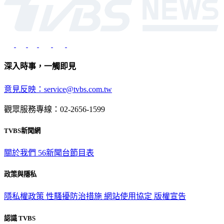
深入時事，一觸即見
意見反映：service@tvbs.com.tw
觀眾服務專線：02-2656-1599
TVBS新聞網
關於我們
56新聞台節目表
政策與隱私
隱私權政策
性騷擾防治措施
網站使用協定
版權宣告
認識 TVBS