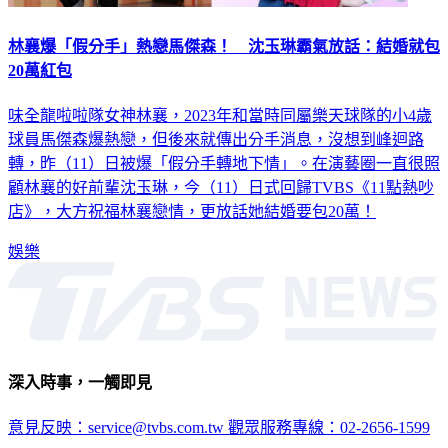
林襄爆「假分手」熱戀馬傑森！ 沈玉琳霸氣放話：結婚就包
20萬紅包
味全龍啦啦隊女神林襄，2023年和當時同屬樂天球隊的小4歲
球員馬傑森爆熱戀，但後來就傳出分手消息，沒想到峰迴路
轉，昨（11）日被爆「假分手轉地下情」。在演藝圈一直很照
顧林襄的好前輩沈玉琳，今（11）日式回歸TVBS《11點熱吵
店》，大方祝福林襄戀情，更放話她結婚要包20萬！
娛樂
深入時事，一觸即見
意見反映：service@tvbs.com.tw
觀眾服務專線：02-2656-1599