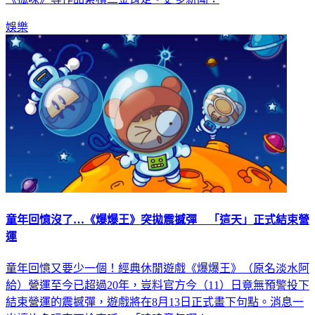
娛樂
童年回憶沒了…《爆爆王》突拋震撼彈 「這天」正式結束營
運
童年回憶又要少一個！經典休閒遊戲《爆爆王》（原名淡水阿
給）營運至今已超過20年，豈料官方今（11）日竟無預警投下
結束營運的震撼彈，遊戲將在8月13日正式畫下句點。消息一