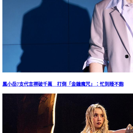
鳳小岳7支代言撈破千萬 打倒「金鐘魔咒」：忙到睡不飽