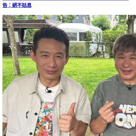
告：絕不姑息