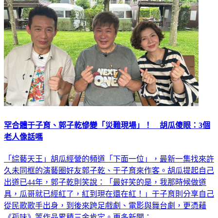
罕合體于子育、郭子乾慘變「災難現場」！ 胡瓜傻眼：3個
老人像話嗎
「綜藝天王」胡瓜經營的頻道「下面一位」，最新一集找來許
久未同框的演藝圈好友郭子乾、于子育來作客。胡瓜提起自己
出道已44年，郭子乾則笑說：「最好笑的是，我那時候做道
具，瓜哥就已經紅了，紅到現在還在紅！」于子育則分享自己
從民歌歌手出身，到後來跨足戲劇、電影與舞台劇，更憑藉
《孤味》等作品累積三金肯定。更多新聞：