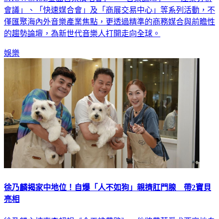
會議」、「快速媒合會」及「商展交易中心」等系列活動，不
僅匯聚海內外音樂產業焦點，更透過精準的商務媒合與前瞻性
的趨勢論壇，為新世代音樂人打開走向全球。
娛樂
徐乃麟揭家中地位！自爆「人不如狗」親擠肛門腺 帶2寶貝
亮相