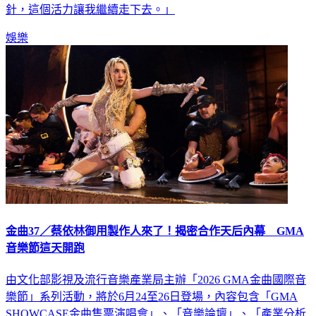
針，這個活力讓我繼續走下去。」
娛樂
金曲37／蔡依林御用製作人來了！揭密合作天后內幕 GMA
音樂節這天開跑
由文化部影視及流行音樂產業局主辦「2026 GMA金曲國際音
樂節」系列活動，將於6月24至26日登場，內容包含「GMA
SHOWCASE金曲售票演唱會」、「音樂論壇」、「產業分析