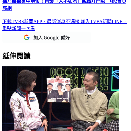
徐乃麟揭家中地位！自爆「人不如狗」親擠肛門腺 帶2寶貝
亮相
下載TVBS新聞APP，最新消息不漏接
加入TVBS新聞LINE，
重點新聞一次看
延伸閱讀