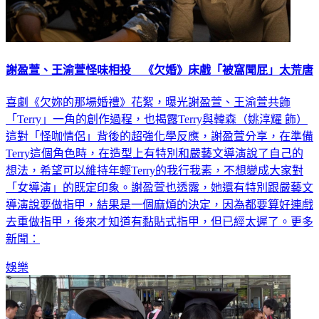
謝盈萱、王渝萱怪味相投 《欠婚》床戲「被窩聞屁」太荒唐
喜劇《欠妳的那場婚禮》花絮，曝光謝盈萱、王渝萱共飾
「Terry」一角的創作過程，也揭露Terry與韓森（姚淳耀 飾）
這對「怪咖情侶」背後的超強化學反應，謝盈萱分享，在準備
Terry這個角色時，在造型上有特別和嚴藝文導演說了自己的
想法，希望可以維持年輕Terry的我行我素，不想變成大家對
「女導演」的既定印象。謝盈萱也透露，她還有特別跟嚴藝文
導演說要做指甲，結果是一個麻煩的決定，因為都要算好連戲
去重做指甲，後來才知道有黏貼式指甲，但已經太遲了。更多
新聞：
娛樂