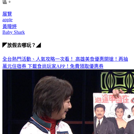
區。
展覽
apple
黃暐婷
Baby Shark
◤放假去哪玩？◢
全台熱門活動、人氣攻略一次看！
高雄美食優惠開搶！再抽
萬元住宿券
下載食尚玩家APP！免費領取優惠券