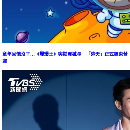
童年回憶沒了…《爆爆王》突拋震撼彈 「這天」正式結束營
運