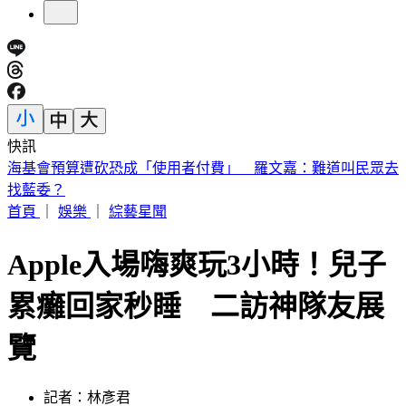
快訊
美中制裁戰波及9月川習會？專家曝「不至於取消」 議程可
能縮小
首頁
｜
娛樂
｜
綜藝星聞
Apple入場嗨爽玩3小時！兒子
累癱回家秒睡 二訪神隊友展
覽
記者：林彥君