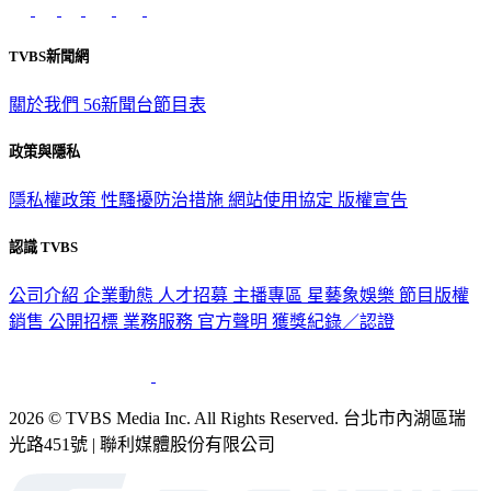
TVBS新聞網
關於我們
56新聞台節目表
政策與隱私
隱私權政策
性騷擾防治措施
網站使用協定
版權宣告
認識 TVBS
公司介紹
企業動態
人才招募
主播專區
星藝象娛樂
節目版權
銷售
公開招標
業務服務
官方聲明
獲獎紀錄／認證
2026 © TVBS Media Inc. All Rights Reserved. 台北市內湖區瑞
光路451號 | 聯利媒體股份有限公司