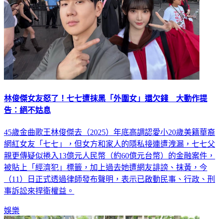
林俊傑女友怒了！七七遭抹黑「外圍女」還欠錢 大動作提
告：絕不姑息
45歲金曲歌王林俊傑去（2025）年底高調認愛小20歲美籍華裔
網紅女友「七七」，但女方和家人的隱私接連遭洩漏，七七父
親更傳疑似捲入13億元人民幣（約60億元台幣）的金融案件，
被貼上「經濟犯」標籤，加上過去她遭網友誹謗、抹黃，今
（11）日正式透過律師發布聲明，表示已啟動民事、行政、刑
事訴訟來捍衛權益。
娛樂