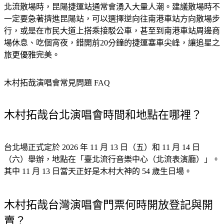
北流散場時，昆陽捷運站通常會湧入大量人潮。建議散場時不
一定要急著擠進昆陽站，可以選擇逆向往南港車站方向散場步
行，或是在市民大道上搭乘接駁公車，甚至到南港車站周邊商
場休息、吃個宵夜，錯開前20分鐘的捷運塞車尖峰，讓追星之
旅更優雅完美。
木村拓哉演唱會常見問題 FAQ
木村拓哉台北演唱會時間和地點在哪裡？
台北場正式定於 2026 年 11 月 13 日（五）和 11 月 14 日
（六）舉辦，地點在「臺北流行音樂中心（北流表演廳）」。
其中 11 月 13 日當天正好是木村大神的 54 歲生日場。
木村拓哉台灣演唱會門票何時開放登記與開
賣？