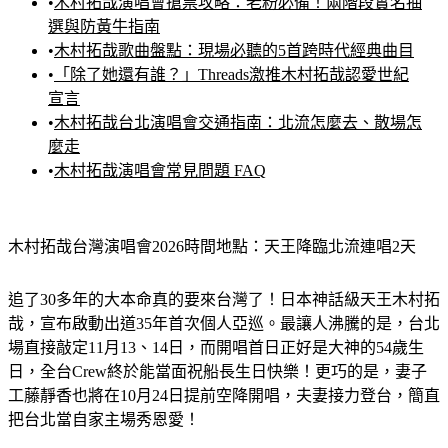
•
木村拓哉演唱會搶票攻略：老粉必備！兩階段實名抽
選與防黃牛指南
•
木村拓哉歌曲盤點：現場必聽的5首跨時代經典曲目
•
「除了她還有誰？」Threads激推木村拓哉認愛世紀
宣言
•
木村拓哉台北演唱會交通指南：北流怎麼去、散場怎
麼走
•
木村拓哉演唱會常見問題 FAQ
木村拓哉台灣演唱會2026時間地點：天王降臨北流連唱2天
追了30多年的大本命真的要來台灣了！日本神話級天王木村拓
哉，宣布啟動出道35年首次個人亞巡。最讓人沸騰的是，台北
場直接敲定11月13、14日，而開唱首日正好是大神的54歲生
日，全台Crew終於能當面祝船長生日快樂！更巧的是，妻子
工藤靜香也將在10月24日提前空降開唱，夫妻接力登台，簡直
把台北當自家主場秀恩愛！