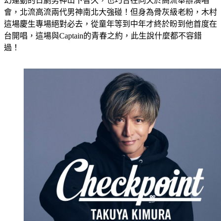
幻連動的日劇男神山下智久，也巧合在同天於高流舉辦演唱
會，北流高流兩代男神南北大強碰！但身為骨灰級老粉，木村
這場慶生專場絕對必去，從童年等到中年才終於盼到他首度在
台開唱，這場與Captain的青春之約，此生說什麼都不容錯
過！