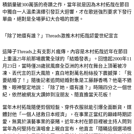
積銷量破300萬張的奇蹟之作，當年就是因為木村拓哉在節目
中獨自一人溫柔演繹引發巨大迴響，才在歌迷強烈要求下發行
單曲，絕對是全場夢幻大合唱的首選。
「除了她還有誰？」Threads激推木村拓哉認愛世紀宣言
這陣子Threads上有支影片瘋傳，內容是木村拓哉近年在節目
上重溫25年前那場震驚全球的「結婚發表」。回憶起2000年11
月23日，當時僅28歲就風靡全亞洲的木村在舞台上頂著被冷
凍、丟代言的巨大風險，直白地對萬名粉絲投下震撼彈：「我
要結婚了！」隨後記者追問結婚對象是工藤靜香嗎？他毫不猶
豫、眼神堅定地說：「除了她，還有誰？」時隔四分之一個世
紀，依然被網友大讚帥到沒朋友、簡直擔當天花板！
當年木村拓哉隨便剪個短髮、穿件衣服就能引爆全面斷貨，媒
體封他「一個人拯救日本經濟」，在事業正當紅的巔峰時期認
愛，無異於演藝事業的豪賭。近年木村在節目裡被主持人問到
當年為何堅持在演唱會上親自宣布，他直言「隱瞞這個選項根