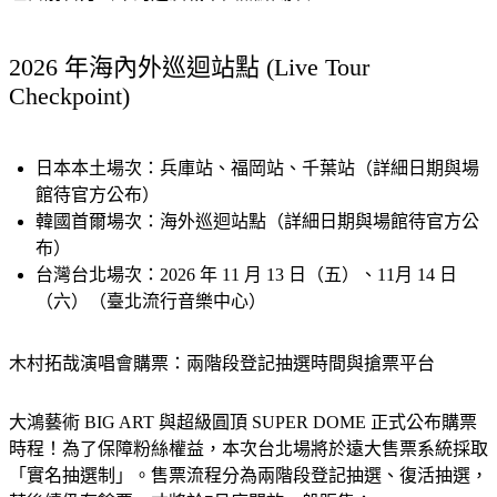
2026 年海內外巡迴站點 (Live Tour 
Checkpoint)
日本本土場次：
兵庫站、福岡站、千葉站（詳細日期與場
館待官方公布）
韓國首爾場次：
海外巡迴站點（詳細日期與場館待官方公
布）
台灣台北場次：
2026 年 11 月 13 日（五）、11月 14 日
（六）（臺北流行音樂中心）
木村拓哉演唱會購票：兩階段登記抽選時間與搶票平台
大鴻藝術 BIG ART 與超級圓頂 SUPER DOME 正式公布購票
時程！為了保障粉絲權益，本次台北場將於
遠大售票系統
採取
「實名抽選制」
。售票流程分為兩階段登記抽選、復活抽選，