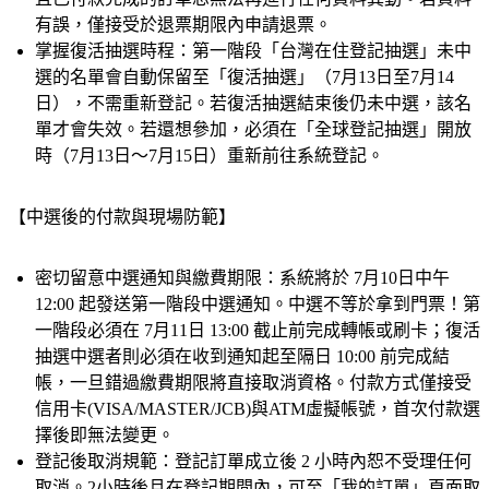
有誤，僅接受於退票期限內申請退票。
掌握復活抽選時程：
第一階段「台灣在住登記抽選」未中
選的名單會自動保留至「復活抽選」（7月13日至7月14
日），不需重新登記。若復活抽選結束後仍未中選，該名
單才會失效。若還想參加，必須在「全球登記抽選」開放
時（7月13日～7月15日）
重新前往系統登記
。
【中選後的付款與現場防範】
密切留意中選通知與繳費期限：
系統將於 7月10日中午 
12:00 起發送第一階段中選通知。中選不等於拿到門票！第
一階段必須在 7月11日 13:00 截止前完成轉帳或刷卡；復活
抽選中選者則必須在收到通知起至隔日 10:00 前完成結
帳，一旦錯過繳費期限將直接取消資格。付款方式僅接受
信用卡(VISA/MASTER/JCB)與ATM虛擬帳號，首次付款選
擇後即無法變更。
登記後取消規範：
登記訂單成立後 2 小時內恕不受理任何
取消。2小時後且在登記期間內，可至「我的訂單」頁面取