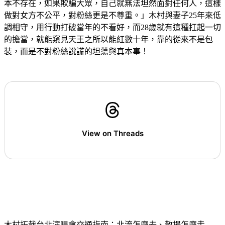
本不存在，如果欺騙大眾，自己就無法坦然面對任何人，這樣
做對女方不公平，對粉絲更是不尊重。」木村與妻子25年來低
調相守，用行動打破當年的不看好，而28歲就有這種扛起一切
的擔當，就能窺見天王之所以能紅數十年，靠的從來不是包
裝，而是不對粉絲說謊的坦蕩與真本事！
View on Threads
木村拓哉台北演唱會交通指南：北流怎麼去、散場怎麼走