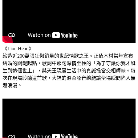
《Lion Heart》
締造近200萬張狂傲銷量的世紀情歌之王。正值木村當年宣布
結婚的關鍵起點，歌詞中那句深情至極的「為了守護你我才誕
生到這個世上」，與天王現實生活中的真誠擔當交相輝映。每
次在現場聆聽這首歌，大神的溫柔嗓音總能讓全場瞬間陷入無
邊浪漫。