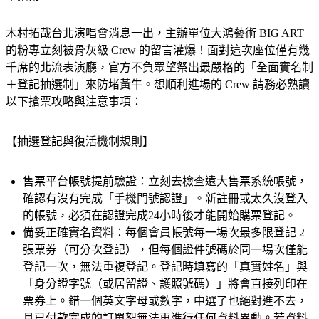
木村拓哉台北演唱會消息一出，主辦單位大鴻藝術 BIG ART 
的粉專立刻被骨灰級 Crew 的留言灌爆！面對這次座位僅有幾
千席的北流表演廳，官方不負眾望祭出最嚴格的「全面實名制
＋登記抽選制」來防堵黃牛。想順利進場的 Crew 請務必熟讀
以下搶票攻略與注意事項：
【抽選登記與復活機制規則】
售票平台帳號提前驗證：
立刻去檢查遠大售票系統帳號，
確認有沒有完成「手機門號認證」。新註冊或太久沒登入
的帳號，必須在認證完成24小時後才能開始購票登記。
備妥正確實名資料：
每個會員帳號每一場次最多限登記 
2
張票券
（可分次登記），但
每個證件號碼於同一場次僅能
登記一次，無法重複登記
。登記時填寫的「真實姓名」與
「身分證字號（或居留證、護照號碼）」將會直接列印在
票券上。錯一個英文字母或數字，中選了也絕對進不去，
且已付款完成的訂單恕無法再進行任何資料異動。若資料