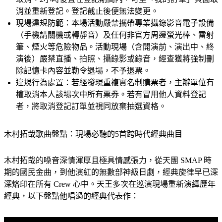
消並重新登記。登記截止後便無法變更。
現場違規防範：
本場活動嚴禁攜帶專業攝錄影音電子設備
（手機請關機或轉靜音）及任何非官方周邊螢光棒、雷射
筆、煙火等危險物品。活動現場（含開演前、演出中、終
演後）嚴禁直播、拍照、攝錄影或錄音，經查獲將強制刪
除記憶卡內容並勒令退場，不予退票。
違規行為處置：
若經發現重複實名制購票者，主辦單位有
權取消本人該場次中所有票券。若有冒用他人資料登記
者，將取消登記訂單並視同放棄抽選資格。
木村拓哉歌曲盤點：現場必聽的5首跨時代經典曲目
木村拓哉的嗓音深情渾厚且極具情感張力，從天團 SMAP 時
期的國民金曲，到他演紅的無數部神級日劇，經典旋律早已深
深烙印在所有 Crew 心中。天王多次在巡演現場重新演繹歷年
經典，以下盤點他唱過的經典代表作：