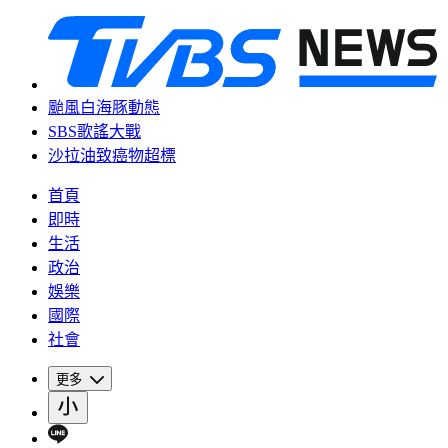
颱風白海豚動態
SBS歌謠大戰
沙拉油致癌物超標
首頁
即時
生活
政治
娛樂
國際
社會
更多