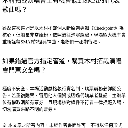
木村拓哉演唱會上有機會聽到SMAP的代表
歌曲嗎？
雖然這次巡迴是以木村拓哉個人新原創專輯《Checkpoint》為
核心，但船長非常寵粉，依照過往巡演經驗，現場極大機率會
重新詮釋SMAP的經典神曲，老粉們一起期待吧。
如果錯過官方指定管道，購買木村拓哉演唱
會門票安全嗎？
極度不安全。本場活動嚴格執行實名制，購票前務必詳閱公
告。若重複購票、冒用他人個資或透過代購業者登記，主辦單
位有權取消所有票券，且現場核對證件不符者一律拒絕入場，
切勿購買來路不明的票券。  
※ 本文章之所有內容，未經作者書面許可，不得以任何形式