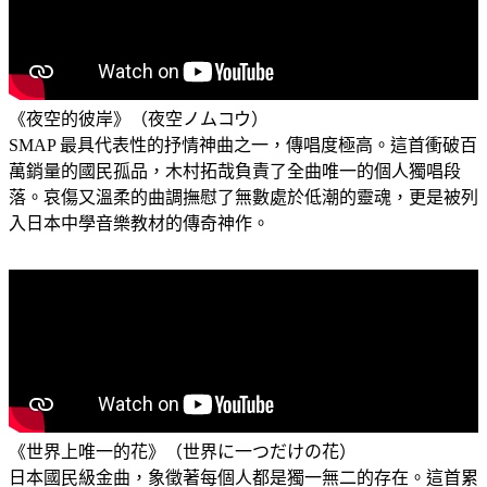
《夜空的彼岸》（夜空ノムコウ）
SMAP 最具代表性的抒情神曲之一，傳唱度極高。這首衝破百
萬銷量的國民孤品，木村拓哉負責了全曲唯一的個人獨唱段
落。哀傷又溫柔的曲調撫慰了無數處於低潮的靈魂，更是被列
入日本中學音樂教材的傳奇神作。
《世界上唯一的花》（世界に一つだけの花）
日本國民級金曲，象徵著每個人都是獨一無二的存在。這首累