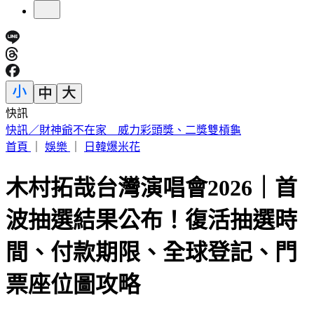
快訊
快訊／財神爺不在家 威力彩頭獎、二獎雙槓龜
首頁
｜
娛樂
｜
日韓爆米花
木村拓哉台灣演唱會2026｜首
波抽選結果公布！復活抽選時
間、付款期限、全球登記、門
票座位圖攻略