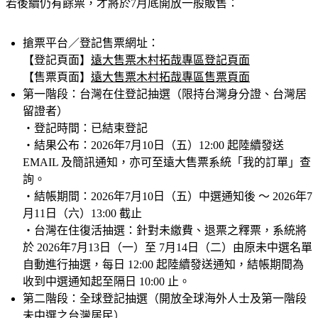
若後續仍有餘票，才將於7月底開放一般販售：
搶票平台／登記售票網址：
【登記頁面】
遠大售票木村拓哉專區登記頁面
【售票頁面】
遠大售票木村拓哉專區售票頁面
第一階段：台灣在住登記抽選（限持台灣身分證、台灣居
留證者）
・登記時間：已結束登記
・結果公布：2026年7月10日（五）12:00 起陸續發送 
EMAIL 及簡訊通知，亦可至遠大售票系統「我的訂單」查
詢。
・結帳期間：2026年7月10日（五）中選通知後 ～ 2026年7
月11日（六）13:00 截止
・
台灣在住復活抽選：
針對未繳費、退票之釋票，系統將
於 2026年7月13日（一）至 7月14日（二）由原未中選名單
自動進行抽選，每日 12:00 起陸續發送通知，結帳期間為
收到中選通知起至隔日 10:00 止。
第二階段：全球登記抽選（開放全球海外人士及第一階段
未中選之台灣居民）