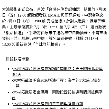
大鴻藝術正式公布！首波「台灣在住登記抽選」結果於 
7月10
日（五）12:00
 起陸續發送 EMAIL 與簡訊通知，中選者務必
於 
7月11日（六）13:00 前
 完成結帳。針對未繳費、退票等釋
票，主辦單位將於 
7月13日（一）至 7月14日（二）
 進行數次
「復活抽選」
，系統將由原未中選名單中自動抽籤，不需重新
登記。若此階段仍未中選，該名單即失效，請於 7月13日 
13:00 起重新參與「全球登記抽選」。
目錄快速導覽：
•
木村拓哉台灣演唱會2026時間地點：天王降臨北流連
唱2天
•
木村拓哉演唱會2026巡演行程：海內外5大城市場次
一覽
•
木村拓哉演唱會購票：兩階段登記抽選時間與搶票平
台
•
木村拓哉台灣演唱會門票票價與座位資訊