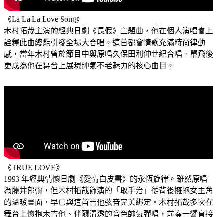
《La La La Love Song》
木村拓哉主演的經典日劇《長假》主題曲，他在個人演唱會上
詮釋此曲總能引發全場大合唱。這首都會情歌充滿時尚律動
感，當年木村曾於節目中與原唱久保田利伸世紀合唱，單飛後
更成為他在舞台上展現帥氣不老魅力的核心曲目。
《TRUE LOVE》
1993 年經典情懷日劇《愛情白皮書》的永恆旋律。雖然原唱
為藤井郁彌，但木村拓哉飾演的「取手治」從背後擁抱女主角
的溫暖畫面，早已與這首吉他弦音完美綁定。木村拓哉多次在
舞台上懷抱木吉他、伴隨清透的音色帥氣彈唱，前奏一響直接