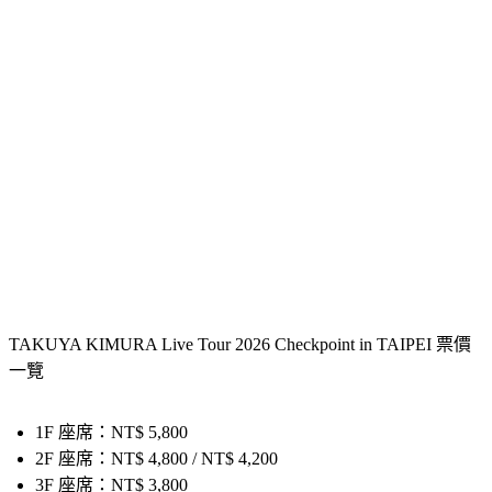
TAKUYA KIMURA Live Tour 2026 Checkpoint in TAIPEI 票價
一覽
1F 座席：
NT$ 5,800
2F 座席：
NT$ 4,800 / NT$ 4,200
3F 座席：
NT$ 3,800