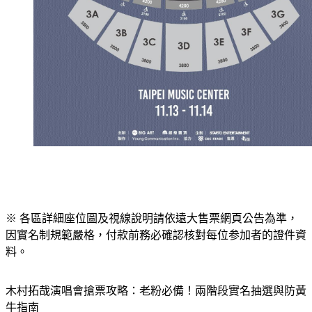
※ 各區詳細座位圖及視線說明請依遠大售票網頁公告為準，
因實名制規範嚴格，付款前務必確認核對每位参加者的證件資
料。
木村拓哉演唱會搶票攻略：老粉必備！兩階段實名抽選與防黃
牛指南