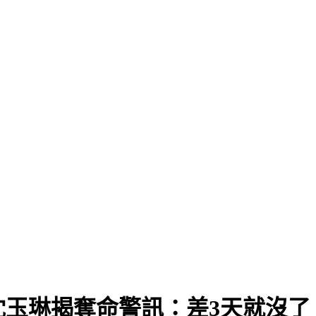
玉琳揭奪命警訊：差3天就沒了