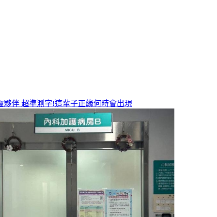
靈夥伴
超準測字!這輩子正緣何時會出現