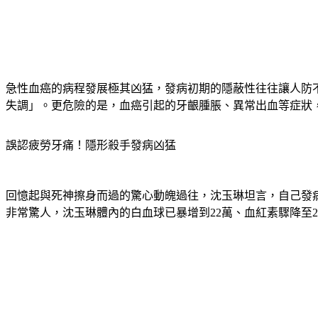
急性血癌的病程發展極其凶猛，發病初期的隱蔽性往往讓人防
失調」。更危險的是，血癌引起的牙齦腫脹、異常出血等症狀
誤認疲勞牙痛！隱形殺手發病凶猛
回憶起與死神擦身而過的驚心動魄過往，沈玉琳坦言，自己發
非常驚人，沈玉琳體內的白血球已暴增到22萬、血紅素驟降至