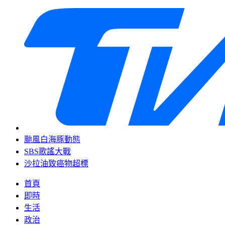
颱風白海豚動態
SBS歌謠大戰
沙拉油致癌物超標
首頁
即時
生活
政治