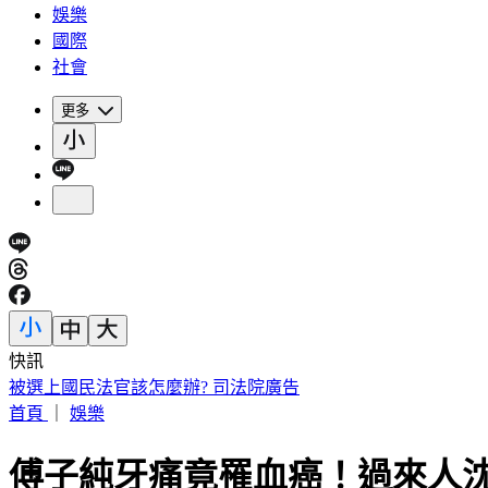
娛樂
國際
社會
更多
快訊
被選上國民法官該怎麼辦? 司法院廣告
首頁
｜
娛樂
傅子純牙痛竟罹血癌！過來人沈