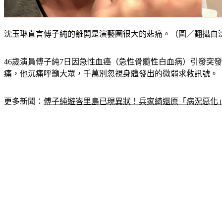
沈玉琳直言傅子純的離開是演藝圈很大的悲痛。（圖／翻攝自
46歲演員傅子純7日因急性血癌（急性骨髓性白血病）引發突
痛，他沉痛呼籲大眾，千萬別忽視身體發出的微弱求救訊號。
更多新聞：
傅子純遊峇里島已現異狀！兵家綺還原「病況惡化