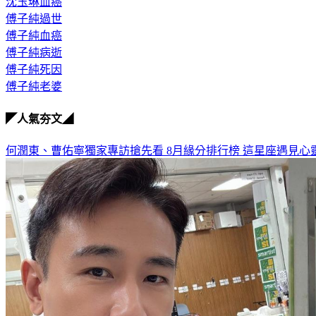
沈玉琳血癌
傅子純過世
傅子純血癌
傅子純病逝
傅子純死因
傅子純老婆
◤人氣夯文◢
何潤東、曹佑寧獨家專訪搶先看
8月緣分排行榜 這星座遇見心