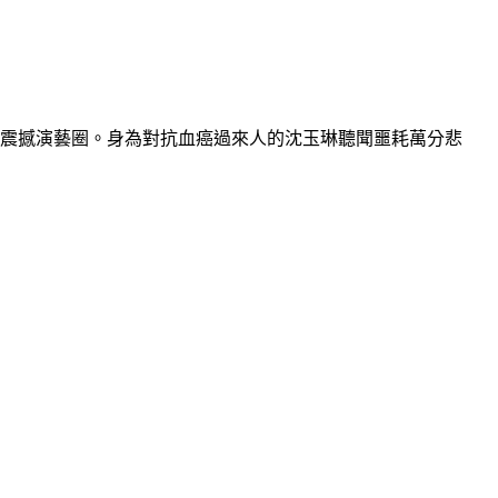
出震撼演藝圈。身為對抗血癌過來人的沈玉琳聽聞噩耗萬分悲