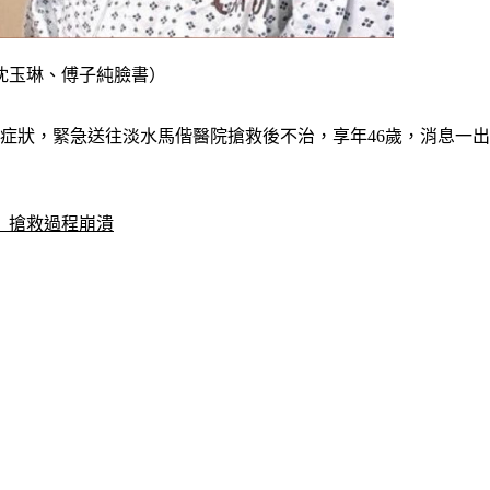
沈玉琳、傅子純臉書）
發症狀，緊急送往淡水馬偕醫院搶救後不治，享年46歲，消息一
」搶救過程崩潰