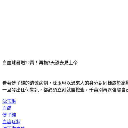
白血球暴增22萬！再拖3天恐去見上帝
看著傅子純的遺憾病例，沈玉琳以過來人的身分對同樣處於高
一旦發出任何警訊，都必須立刻就醫檢查，千萬別再逞強騙自
沈玉琳
血癌
傅子純
血癌症狀