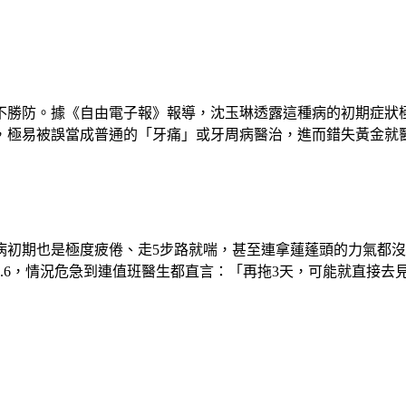
不勝防。據《自由電子報》報導，沈玉琳透露這種病的初期症狀
，極易被誤當成普通的「牙痛」或牙周病醫治，進而錯失黃金就
病初期也是極度疲倦、走5步路就喘，甚至連拿蓮蓬頭的力氣都
2.6，情況危急到連值班醫生都直言：「再拖3天，可能就直接去