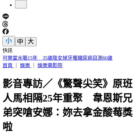
快訊
可樂當水喝15年 35歲陸女掉牙罹糖尿病目測60歲
首頁
｜
娛樂
｜
娛樂電影院
影音專訪／《驚聲尖笑》原班
人馬相隔25年重聚 韋恩斯兄
弟突嗆安娜：妳去拿金酸莓獎
啦