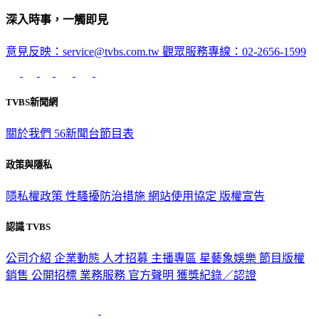
深入時事，一觸即見
意見反映：service@tvbs.com.tw
觀眾服務專線：02-2656-1599
TVBS新聞網
關於我們
56新聞台節目表
政策與隱私
隱私權政策
性騷擾防治措施
網站使用協定
版權宣告
認識 TVBS
公司介紹
企業動態
人才招募
主播專區
星藝象娛樂
節目版權
銷售
公開招標
業務服務
官方聲明
獲獎紀錄／認證