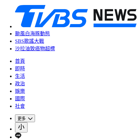
颱風白海豚動態
SBS歌謠大戰
沙拉油致癌物超標
首頁
即時
生活
政治
娛樂
國際
社會
更多