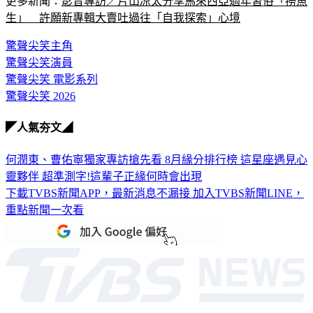
更多新聞：
影音專訪／片山凉太分享馬來西亞過年習俗「撈魚
生」　許願新專輯大賣吐過往「自我探索」心境
驚聲尖笑主角
驚聲尖笑演員
驚聲尖笑 電影系列
驚聲尖笑 2026
◤人氣夯文◢
何潤東、曹佑寧獨家專訪搶先看
8月緣分排行榜 這星座遇見心
靈夥伴
超準測字!這輩子正緣何時會出現
下載TVBS新聞APP，最新消息不漏接
加入TVBS新聞LINE，
重點新聞一次看