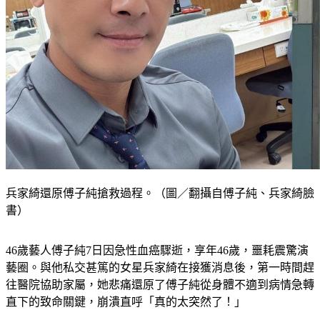
兵家綺還原傅子純搶救過程。（圖／翻攝自傅子純、兵家綺臉
書）
46歲藝人傅子純7日因急性血癌驟逝，享年46歲，噩耗震驚演
藝圈。與他私交甚篤的女星兵家綺在接獲消息後，第一時間趕
往醫院協助家屬，她悲痛還原了傅子純從身體不適到病情急轉
直下的致命關鍵，崩潰直呼「真的太突然了！」