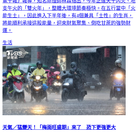
電子報》報導，知名命理師林霖指出，今年正逢天干丙火、地
支午火的「雙火年」，整體大環境節奏極快。在五行當中「火
能生土」，因此進入下半年後，有4個兼具「土性」的生肖，
將能順利承接這股能量，迎來財氣聚集、倒吃甘蔗的強勢財
運。
生活
天氣／猛變天！「梅雨旺盛期」來了 恐下更強更大