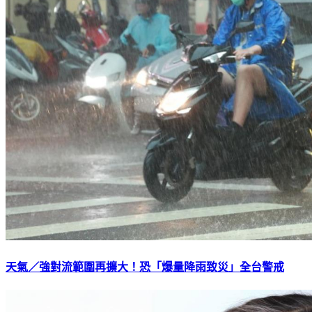
天氣／強對流範圍再擴大！恐「爆量降雨致災」全台警戒