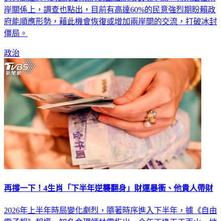
岸關係上，調查也點出，目前有高達60%的民意強烈期盼賴政
府能順應形勢，藉此機會恢復或增加兩岸間的交流，打破冰封
僵局。
政治
再撐一下！4生肖「下半年逆襲翻身」財運暴衝、他貴人帶財
2026年上半年時局變化劇烈，隨著時序進入下半年，據《自由