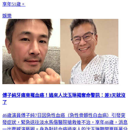
享年51歲。
娛樂
傅子純牙痛竟罹血癌！過來人沈玉琳揭奪命警訊：差3天就沒
了
46歲演員傅子純7日因急性血癌（急性骨髓性白血病）引發突
發症狀，緊急送往淡水馬偕醫院搶救後不治，享年46歲，消息
一出震撼演藝圈。身為對抗血癌過來人的沈玉琳聽聞噩耗萬分