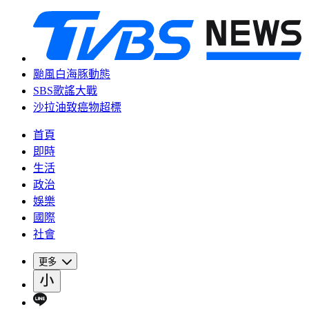
颱風白海豚動態
SBS歌謠大戰
沙拉油致癌物超標
首頁
即時
生活
政治
娛樂
國際
社會
更多