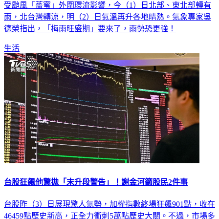
受颱風「薔蜜」外圍環流影響，今（1）日北部、東北部轉有
雨，北台灣轉涼，明（2）日氣溫再升各地晴熱。氣象專家吳
德榮指出，「梅雨旺盛期」要來了，雨勢恐更強！
生活
台股狂飆他驚拋「末升段警告」！謝金河籲股民2件事
台股昨（3）日展現驚人氣勢，加權指數終場狂飆901點，收在
46459點歷史新高，正全力衝刺5萬點歷史大關。不過，市場多