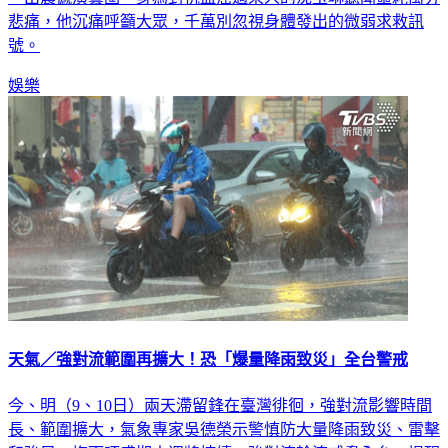
悲痛，他沉痛呼籲大眾，千萬別忽視身體發出的微弱求救訊
號。
娛樂
天氣／強對流範圍再擴大！恐「爆量降雨致災」全台警戒
今、明（9、10日）兩天滯留鋒在臺灣徘徊，強對流影響時間
長、範圍擴大，氣象專家吳德榮示警慎防大量降雨致災、雷擊