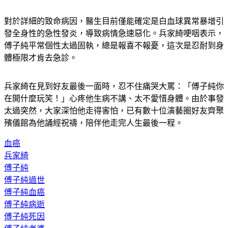
對於詳細的致命病因，醫生目前僅能確定是白血球異常暴增引
發全身性的急性發炎，導致病情急速惡化。兵家綺哽咽表示，
傅子純平常個性太過固執，總是報喜不報憂，這次是忍耐到身
體極限才肯去急診。
兵家綺在見到好友最後一面時，忍不住痛哭大罵：「傅子純你
在開什麼玩笑！」心疼他生病不講、太不愛惜身體。由於事發
太過突然，大家深怕他走得害怕，已有數十位演藝圈好友齊聚
殯儀館為他誦經祝禱，陪伴他走完人生最後一程。
血癌
兵家綺
傅子純
傅子純過世
傅子純血癌
傅子純病逝
傅子純死因