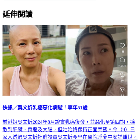
延伸閱讀
快訊／吳文忻乳癌惡化病逝！享年51歲
前港姐吳文忻2024年8月證實乳癌復發，並惡化至第四期，擴
散到肝臟、骨骼及大腦，但她始終保持正面樂觀。今（9）日
家人透過吳文忻社群證實吳文忻今早在醫院睡夢中安詳離世，