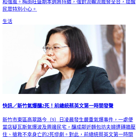
和強風。梅雨旺盛期本週將持續，強對流輪流威脅全台，提醒
民眾特別小心。
生活
快訊／新竹氣爆釀2死！前總統蔡英文第一時間發聲
新竹市東區高翠路今（9）日凌晨發生嚴重氣爆事件，一處便
當店疑瓦斯氣爆波及周邊民宅，釀成鄰近麵包坊夫婦遭磚牆壓
住、搶救不幸身亡的2死慘劇。對此，前總統蔡英文第一時間