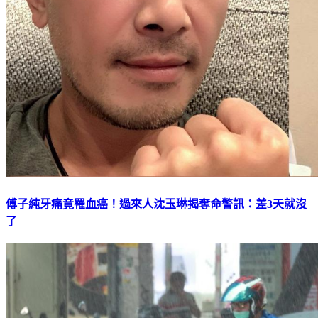
傅子純牙痛竟罹血癌！過來人沈玉琳揭奪命警訊：差3天就沒
了