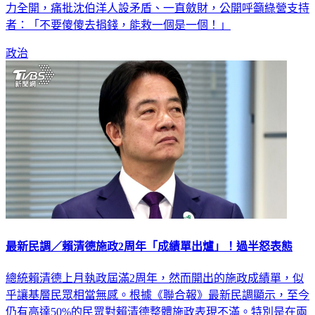
力全開，痛批沈伯洋人設矛盾、一直斂財，公開呼籲綠營支持
者：「不要傻傻去捐錢，能救一個是一個！」
政治
最新民調／賴清德施政2周年「成績單出爐」！過半怒表態
總統賴清德上月執政屆滿2周年，然而開出的施政成績單，似
乎讓基層民眾相當無感。根據《聯合報》最新民調顯示，至今
仍有高達50%的民眾對賴清德整體施政表現不滿。特別是在兩