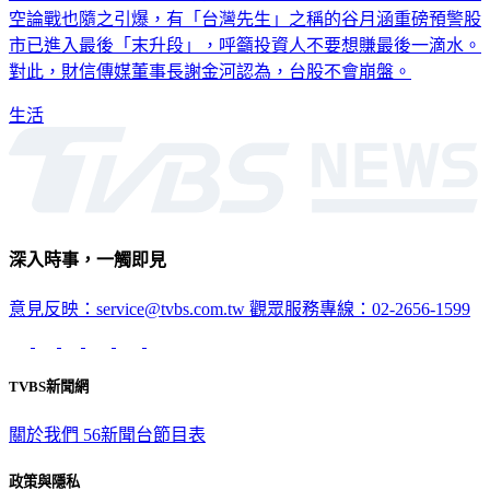
空論戰也隨之引爆，有「台灣先生」之稱的谷月涵重磅預警股
市已進入最後「末升段」，呼籲投資人不要想賺最後一滴水。
對此，財信傳媒董事長謝金河認為，台股不會崩盤。
生活
深入時事，一觸即見
意見反映：service@tvbs.com.tw
觀眾服務專線：02-2656-1599
TVBS新聞網
關於我們
56新聞台節目表
政策與隱私