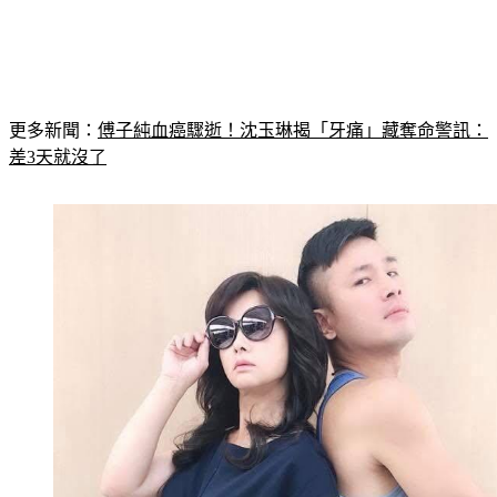
更多新聞：
傅子純血癌驟逝！沈玉琳揭「牙痛」藏奪命警訊：
差3天就沒了