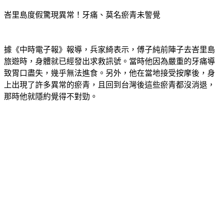
峇里島度假驚現異常！牙痛、莫名瘀青未警覺
據《中時電子報》報導，兵家綺表示，傅子純前陣子去峇里島
旅遊時，身體就已經發出求救訊號。當時他因為嚴重的牙痛導
致胃口盡失，幾乎無法進食。另外，他在當地接受按摩後，身
上出現了許多異常的瘀青，且回到台灣後這些瘀青都沒消退，
那時他就隱約覺得不對勁。