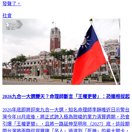
發聲了。
社會
2026九合一大選變天？命理師斷言「王權更替」：恐連根拔起
2026年底即將迎來九合一大選，知名命理師李靜唯近日示警台
灣今年10月底後，將正式跨入極為險峻的業力清算週期，恐會
引爆「王權更替」，且將一路延伸至明年（2027）底，這段期
間台灣將面臨從塔羅牌「吊人」過渡到「死神」的最大關卡，