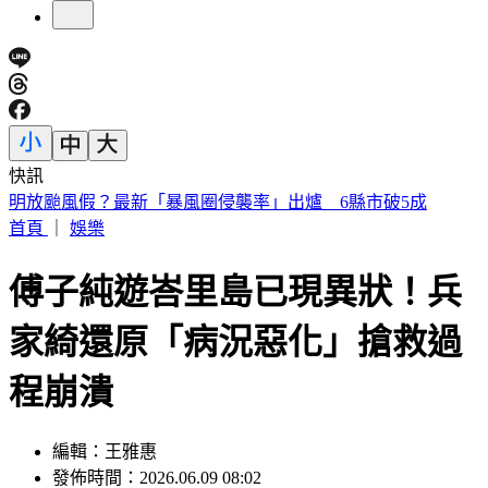
快訊
白海豚颱風路徑又變了！北部首當其衝 風雨最猛時刻曝
首頁
｜
娛樂
傅子純遊峇里島已現異狀！兵
家綺還原「病況惡化」搶救過
程崩潰
編輯：王雅惠
發佈時間：2026.06.09 08:02