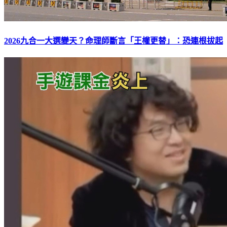
2026九合一大選變天？命理師斷言「王權更替」：恐連根拔起