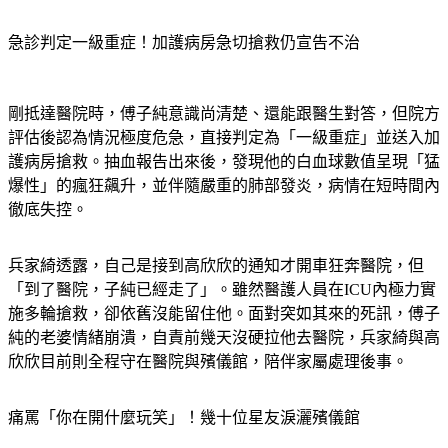
急診判定一級重症！加護病房急切搶救仍宣告不治
剛抵達醫院時，傅子純意識尚清楚、還能跟醫生對答，但院方
評估後認為情況極度危急，直接判定為「一級重症」並送入加
護病房搶救。抽血報告出來後，發現他的白血球數值呈現「猛
爆性」的瘋狂飆升，並伴隨嚴重的肺部發炎，病情在短時間內
徹底失控。
兵家綺透露，自己是接到高欣欣的通知才開車狂奔醫院，但
「到了醫院，子純已經走了」。雖然醫護人員在ICU內極力實
施多輪搶救，卻依舊沒能留住他。面對突如其來的死訊，傅子
純的老婆情緒崩潰，自責前幾天沒硬拉他去醫院，兵家綺與高
欣欣目前則全程守在醫院與殯儀館，陪伴家屬處理後事。
痛罵「你在開什麼玩笑」！幾十位星友淚灑殯儀館