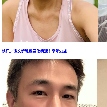
快訊／吳文忻乳癌惡化病逝！享年51歲