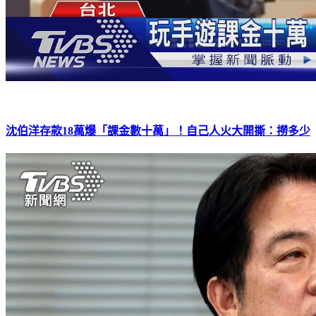
沈伯洋存款18萬爆「課金數十萬」！自己人火大開撕：撈多少