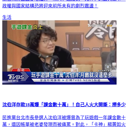
政權與國家結構恐將迎來前所未有的劇烈震盪！
生活
沈伯洋存款18萬爆「課金數十萬」！自己人火大開撕：撈多少
民進黨台北市長參選人沈伯洋被爆曾為了玩遊戲一年課金數十
萬，還因帳單被老婆發現而被痛罵。對此，「卡神」楊蕙如火