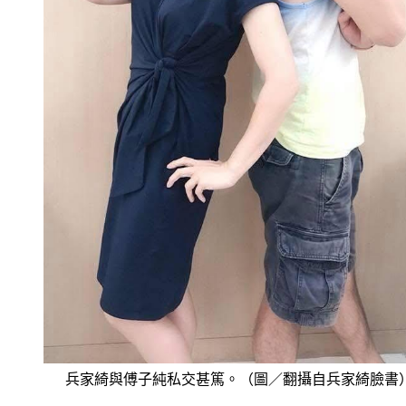
兵家綺與傅子純私交甚篤。（圖／翻攝自兵家綺臉書