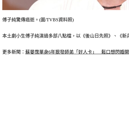
傅子純驚傳癌逝。(圖/TVBS資料照)
本土劇小生傅子純演過多部八點檔，以《後山日先照》、《新兵
更多新聞：
蘇晏霈單身6年狠發師弟「好人卡」　鬆口想閃婚開