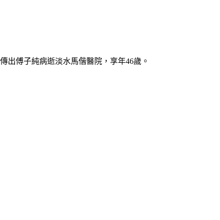
傳出傅子純病逝淡水馬偕醫院，享年46歲。