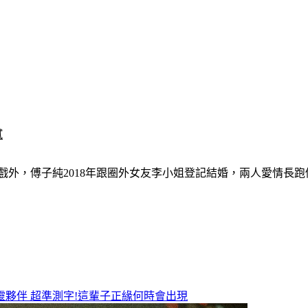
膩
，戲外，傅子純2018年跟圈外女友李小姐登記結婚，兩人愛情長
靈夥伴
超準測字!這輩子正緣何時會出現