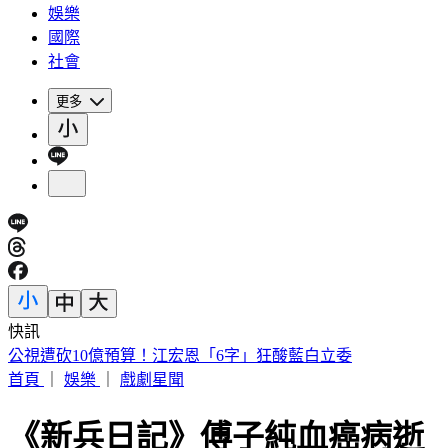
娛樂
國際
社會
更多
快訊
「小秦漢」張海漢驚傳過世！享壽68歲 好友悲痛證實
首頁
｜
娛樂
｜
戲劇星聞
《新兵日記》傅子純血癌病逝 