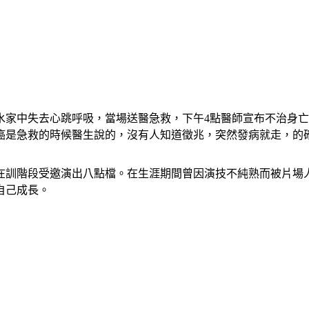
水家中失去心跳呼吸，當場送醫急救，下午4點醫師宣布不治身
癌是急救的時候醫生說的，沒有人知道徵兆，突然發病就走，的
，在訓階段受邀演出八點檔。在生涯期間曾因演技不純熟而被片
自己成長。