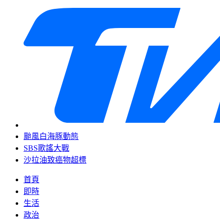
颱風白海豚動態
SBS歌謠大戰
沙拉油致癌物超標
首頁
即時
生活
政治