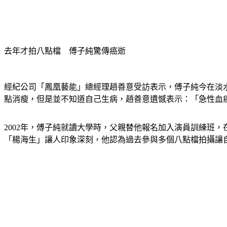
去年才拍八點檔　傅子純驚傳癌逝
經紀公司「鳳凰藝能」總經理趙善意受訪表示，傅子純今在淡
點消瘦，但是並不知道自己生病，趙善意遺憾表示：「急性血
2002年，傅子純就讀大學時，父親替他報名加入演員訓練班
「楊海生」讓人印象深刻，他認為過去參與多個八點檔拍攝讓