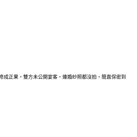
跑修成正果，雙方未公開宴客，連婚紗照都沒拍，簡直保密到