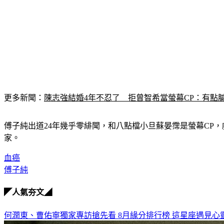
更多新聞：
陳志強結婚4年不忍了　拒曾智希當螢幕CP：有點
傅子純出道24年幾乎零緋聞，和八點檔小旦蘇晏霈是螢幕CP
家。
血癌
傅子純
◤人氣夯文◢
何潤東、曹佑寧獨家專訪搶先看
8月緣分排行榜 這星座遇見心