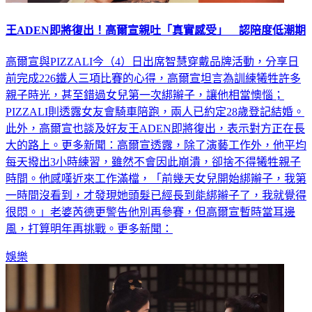
王ADEN即將復出！高爾宣親吐「真實感受」 認陪度低潮期
高爾宣與PIZZALI今（4）日出席智慧穿戴品牌活動，分享日
前完成226鐵人三項比賽的心得，高爾宣坦言為訓練犧牲許多
親子時光，甚至錯過女兒第一次綁辮子，讓他相當懊惱；
PIZZALI則透露女友會騎車陪跑，兩人已約定28歲登記結婚。
此外，高爾宣也談及好友王ADEN即將復出，表示對方正在長
大的路上。更多新聞：高爾宣透露，除了演藝工作外，他平均
每天撥出3小時練習，雖然不會因此崩潰，卻捨不得犧牲親子
時間。他感嘆近來工作滿檔，「前幾天女兒開始綁辮子，我第
一時間沒看到，才發現她頭髮已經長到能綁辮子了，我就覺得
很悶。」老婆芮德更警告他別再參賽，但高爾宣暫時當耳邊
風，打算明年再挑戰。更多新聞：
娛樂