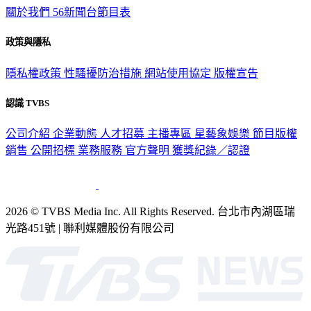
政策與隱私
隱私權政策
性騷擾防治措施
網站使用協定
版權宣告
認識 TVBS
公司介紹
企業動態
人才招募
主播專區
星藝象娛樂
節目版權
銷售
公開招標
業務服務
官方聲明
獲獎紀錄／認證
2026 © TVBS Media Inc. All Rights Reserved. 台北市內湖區瑞
光路451號 | 聯利媒體股份有限公司