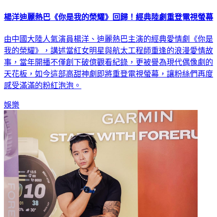
楊洋迪麗熱巴《你是我的榮耀》回歸！經典陸劇重登電視螢幕
由中國大陸人氣演員楊洋、迪麗熱巴主演的經典愛情劇《你是
我的榮耀》，講述當紅女明星與航太工程師重逢的浪漫愛情故
事，當年開播不僅創下破億觀看紀錄，更被譽為現代偶像劇的
天花板，如今這部高甜神劇即將重登電視螢幕，讓粉絲們再度
感受滿滿的粉紅泡泡。
娛樂