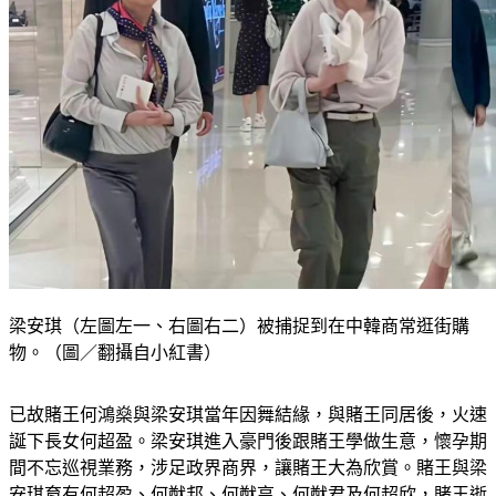
梁安琪（左圖左一、右圖右二）被捕捉到在中韓商常逛街購
物。（圖／翻攝自小紅書）
已故賭王何鴻燊與梁安琪當年因舞結緣，與賭王同居後，火速
誕下長女何超盈。梁安琪進入豪門後跟賭王學做生意，懷孕期
間不忘巡視業務，涉足政界商界，讓賭王大為欣賞。賭王與梁
安琪育有何超盈、何猷邦、何猷亨、何猷君及何超欣，賭王逝
世後，梁安琪繼續發展個人事業，近年更有傳她有意栽培超模