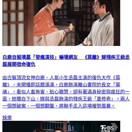
白鹿自掘墳墓「發瘋演技」嚇壞網友 《莫離》嫁殘疾王爺丞
磊展開宿命復仇
由古裝頂流女神白鹿、人氣小生丞磊主演的復仇大作《莫
離》，未開播即話題滿滿，白鹿飾演離山書院的長女「葉
璃」，看似人畜無害、貼心聰慧，卻有著滿身秘密與瘋狂的一
面，她獨自下山，嫁與丞磊飾演的殘疾王爺「墨修堯」。兩人
一個想破案、一個想翻盤，將聯手走入這場權勢風暴。
娛樂