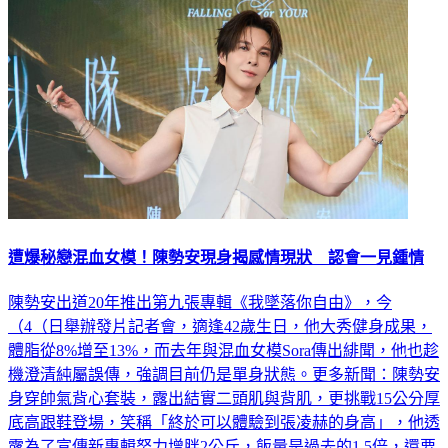
遭爆秘戀混血女模！陳勢安現身揭感情現狀 認會一見鍾情
陳勢安出道20年推出第九張專輯《我墜落你自由》，今
（4（日舉辦發片記者會，適逢42歲生日，他大秀健身成果，
體脂從8%增至13%，而去年與混血女模Sora傳出緋聞，他也趁
機澄清純屬誤傳，強調目前仍是單身狀態。更多新聞：陳勢安
身穿帥氣背心套裝，露出結實二頭肌與背肌，更挑戰15公分厚
底高跟鞋登場，笑稱「終於可以體驗到張凌赫的身高」，他透
露為了宣傳新專輯努力增胖2公斤，飯量是過去的1.5倍，還要
攝取大量馬鈴薯、地瓜，每月一次放縱餐最愛吃麻辣火鍋，隔