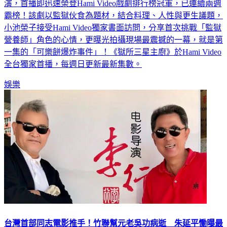
霸榜！該劇以監獄伙食為題材，結合料理、人性與更生議題，
小池榮子接受Hami Video獨家書面訪問，分享首次挑戰「監獄
營養師」角色的心情，更曝光拍攝現場最震撼的一幕，就是第
一集的「可樂餅爆炸事件」！《獄所三星主廚》於Hami Video
全台獨家首播，每週日更新最新集數。
娛樂
台灣首部同志電影推手！竹聯幫元老吳功病逝 朱延平慟曝最
後一面