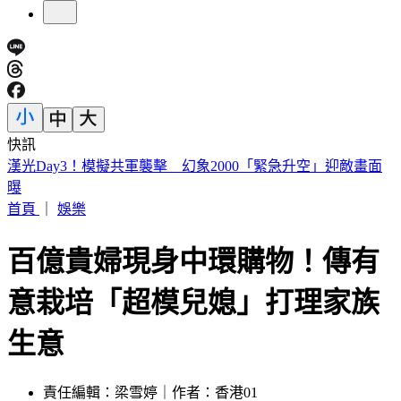
快訊
快訊／議員范織欽涉貪遭聲押 法院裁定120萬交保限制住居
首頁
｜
娛樂
百億貴婦現身中環購物！傳有
意栽培「超模兒媳」打理家族
生意
責任編輯：梁雪婷｜作者：香港01
發佈時間：2026.06.05 09:08