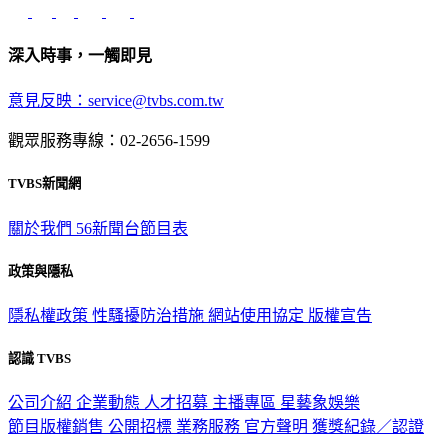
深入時事，一觸即見
意見反映：service@tvbs.com.tw
觀眾服務專線：02-2656-1599
TVBS新聞網
關於我們
56新聞台節目表
政策與隱私
隱私權政策
性騷擾防治措施
網站使用協定
版權宣告
認識 TVBS
公司介紹
企業動態
人才招募
主播專區
星藝象娛樂
節目版權銷售
公開招標
業務服務
官方聲明
獲獎紀錄／認證
2026 © TVBS Media Inc. All Rights Reserved. 台北市內湖區瑞