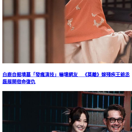
白鹿自掘墳墓「發瘋演技」嚇壞網友 《莫離》嫁殘疾王爺丞
磊展開宿命復仇