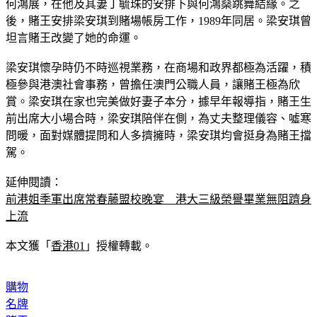
後，賭王安排梁安琪到賭場帳房工作，1989年同居。梁安琪曾
坦言賭王改變了她的命運。
梁安琪懷孕時仍不時巡視業務，在商場和政界都極為活躍，積
極參與港澳社會事務，曾擔任澳門公職人員，讓賭王極為欣
賞。梁安琪在家也完美做好妻子本分，據早年報導指，賭王生
前出席大小場合時，梁安琪陪伴在側，為丈夫整理儀容、噓寒
問暖，面對媒體提問和人多擠擁時，梁安琪均會挺身為賭王擋
駕。
延伸閱讀：
前港姐季軍出席常春藤盟校晚宴　港大三級榮譽畢業無阻躋身
上流
本文獲「
香港01
」授權轉載。
購物
名牌
賭王