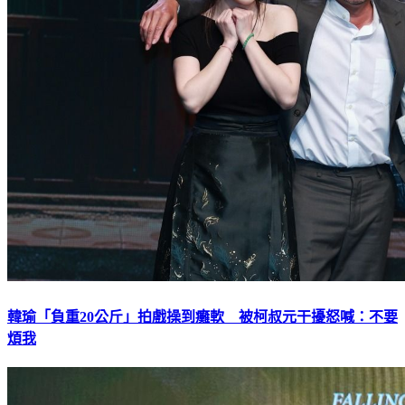
韓瑜「負重20公斤」拍戲操到癱軟 被柯叔元干擾怒喊：不要
煩我