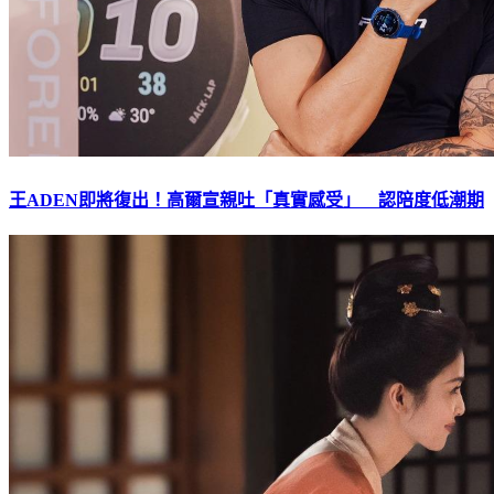
王ADEN即將復出！高爾宣親吐「真實感受」 認陪度低潮期