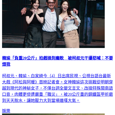
韓瑜「負重20公斤」拍戲操到癱軟 被柯叔元干擾怒喊：不要
煩我
柯叔元、韓瑜、白家綺今（4）日出席民視、公視台語台最新
大戲《阿松與阿暖》首映記者會。女神韓瑜這次挑戰從明朝穿
越到現代的神秘女子，不僅台詞全變文言文、改操特殊閩南語
口音，肉體更慘遭嚴重「職災」，被20公斤重的鋼鐵盔甲折磨
到天天脫水，讓她壓力大到當場連嘆大氣。
娛樂