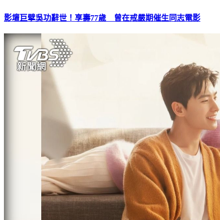
影壇巨擘吳功辭世！享壽77歲 曾在戒嚴期催生同志電影