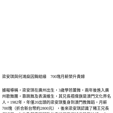
梁安琪與何鴻燊因舞結緣　700塊月薪榮升貴婦
據報導稱，梁安琪在廣州出生，3歲學芭蕾舞，兩年後進入廣
州歌舞團，靠跳舞及表演維生，其兄長禤偉旗是澳門文化界名
人。1982年，年僅20出頭的梁安琪隻身到澳門教舞蹈，月薪
700塊（折合新台幣約2800元），後來梁安琪認識了賭王兄長
何鴻展，在他及其妻丁毓珠的安排下與何鴻燊跳舞結緣。之