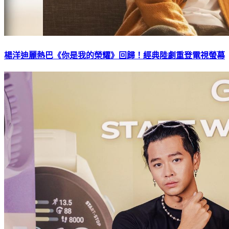
楊洋迪麗熱巴《你是我的榮耀》回歸！經典陸劇重登電視螢幕