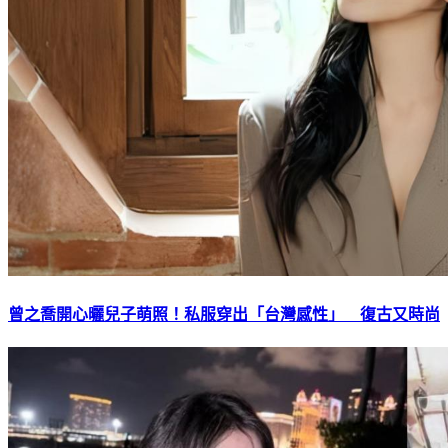
曾之喬開心曬兒子萌照！私服穿出「台灣感性」 復古又時尚