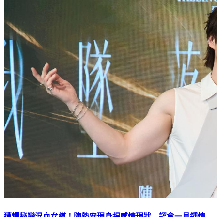
遭爆秘戀混血女模！陳勢安現身揭感情現狀 認會一見鍾情