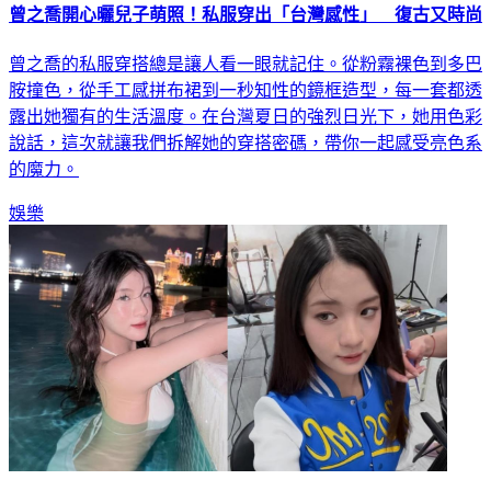
曾之喬的私服穿搭總是讓人看一眼就記住。從粉霧裸色到多巴
胺撞色，從手工感拼布裙到一秒知性的鏡框造型，每一套都透
露出她獨有的生活溫度。在台灣夏日的強烈日光下，她用色彩
說話，這次就讓我們拆解她的穿搭密碼，帶你一起感受亮色系
的魔力。
娛樂
才出道6天宣布「暫時退團」！妃妃遭爆師生戀淪小三 發聲