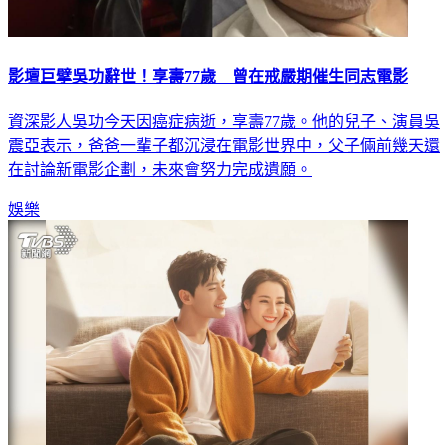
影壇巨擘吳功辭世！享壽77歲 曾在戒嚴期催生同志電影
資深影人吳功今天因癌症病逝，享壽77歲。他的兒子、演員吳
震亞表示，爸爸一輩子都沉浸在電影世界中，父子倆前幾天還
在討論新電影企劃，未來會努力完成遺願。
娛樂