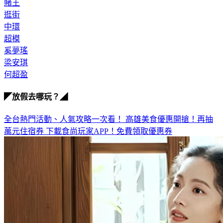
逛街
中環
超模
奚夢瑤
梁安琪
何超盈
◤放假去哪玩？◢
全台熱門活動、人氣攻略一次看！
高雄美食優惠開搶！再抽
萬元住宿券
下載食尚玩家APP！免費領取優惠券