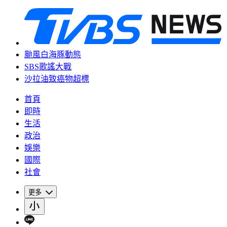
颱風白海豚動態
SBS歌謠大戰
沙拉油致癌物超標
首頁
即時
生活
政治
娛樂
國際
社會
更多