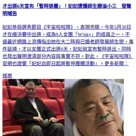
明喊告
妃妃參與選秀節目《宇宙啦啦隊》，表現亮眼，今年5月30日
才在總決賽中出道，成為9人女團「W!nky」的成員之一，不
過最近網路上流傳指出她在大二時與已婚老師發展師生戀，事
件延燒，才以女團正式出道6天，妃妃就宣布暫時退出，同時
也發出聲明澄清部分內容與事實不符。對此，《宇宙啦啦隊》
官網也證實「妃妃自即日起將暫停團體活動」。更多新聞：
娛樂