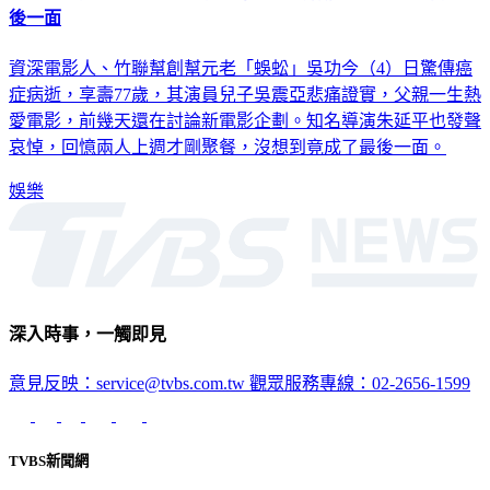
資深電影人、竹聯幫創幫元老「蜈蚣」吳功今（4）日驚傳癌
症病逝，享壽77歲，其演員兒子吳震亞悲痛證實，父親一生熱
愛電影，前幾天還在討論新電影企劃。知名導演朱延平也發聲
哀悼，回憶兩人上週才剛聚餐，沒想到竟成了最後一面。
娛樂
深入時事，一觸即見
意見反映：service@tvbs.com.tw
觀眾服務專線：02-2656-1599
TVBS新聞網
關於我們
56新聞台節目表