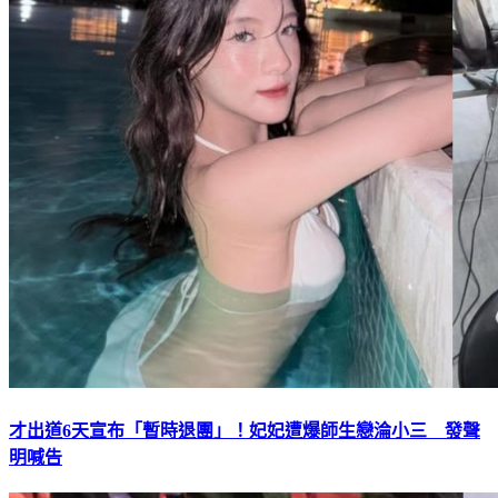
才出道6天宣布「暫時退團」！妃妃遭爆師生戀淪小三 發聲
明喊告