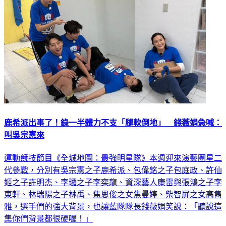
鹿希派出事了！錄一半體力不支「腿軟倒地」 錢薇娟急喊：
叫吳宗憲來
運動競技節目《全城地圖：最強明星隊》本週迎來演藝圈星二
代參戰，分別有吳宗憲之子鹿希派、包偉銘之子包庭政、許仙
姬之子許明杰、李㼈之子李奕龍、資深藝人康雷與張鴻之子李
東軒、林瑞陽之子林禹、焦恩俊之女焦曼婷、柴智屏之女高雋
雅，選手們的強大背景，也讓藍隊隊長錢薇娟笑說：「聽說這
集你們背景都很硬喔！」