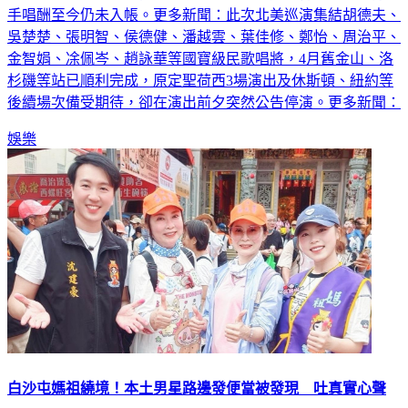
手唱酬至今仍未入帳。更多新聞：此次北美巡演集結胡德夫、
吳楚楚、張明智、侯德健、潘越雲、葉佳修、鄭怡、周治平、
金智娟、凃佩岑、趙詠華等國寶級民歌唱將，4月舊金山、洛
杉磯等站已順利完成，原定聖荷西3場演出及休斯頓、紐約等
後續場次備受期待，卻在演出前夕突然公告停演。更多新聞：
娛樂
白沙屯媽祖繞境！本土男星路邊發便當被發現 吐真實心聲