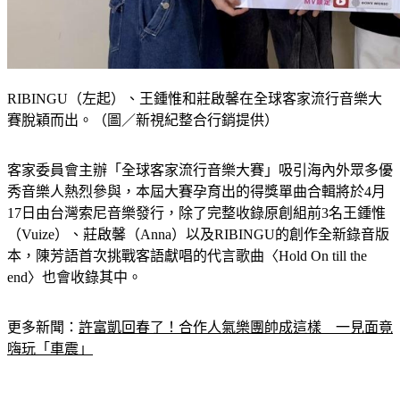
RIBINGU（左起）、王鍾惟和莊啟馨在全球客家流行音樂大
賽脫穎而出。（圖／新視紀整合行銷提供）
客家委員會主辦「全球客家流行音樂大賽」吸引海內外眾多優
秀音樂人熱烈參與，本屆大賽孕育出的得獎單曲合輯將於4月
17日由台灣索尼音樂發行，除了完整收錄原創組前3名王鍾惟
（Vuize）、莊啟馨（Anna）以及RIBINGU的創作全新錄音版
本，陳芳語首次挑戰客語獻唱的代言歌曲〈Hold On till the 
end〉也會收錄其中。
更多新聞：
許富凱回春了！合作人氣樂團帥成這樣　一見面竟
嗨玩「車震」