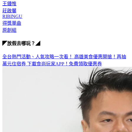
王鍾惟
莊啟馨
RIBINGU
得獎單曲
原創組
◤放假去哪玩？◢
全台熱門活動、人氣攻略一次看！
高雄美食優惠開搶！再抽
萬元住宿券
下載食尚玩家APP！免費領取優惠券