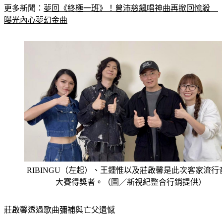
更多新聞：
夢回《終極一班》！曾沛慈飆唱神曲再掀回憶殺　
曝光內心夢幻金曲
RIBINGU（左起）、王鍾惟以及莊啟馨是此次客家流行
大賽得獎者。（圖／新視紀整合行銷提供）
莊啟馨透過歌曲彌補與亡父遺憾