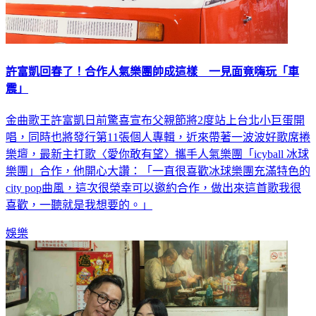
許富凱回春了！合作人氣樂團帥成這樣 一見面竟嗨玩「車
震」
金曲歌王許富凱日前驚喜宣布父親節將2度站上台北小巨蛋開
唱，同時也將發行第11張個人專輯，近來帶著一波波好歌席捲
樂壇，最新主打歌〈愛你敢有望〉攜手人氣樂團「icyball 冰球
樂團」合作，他開心大讚：「一直很喜歡冰球樂團充滿特色的
city pop曲風，這次很榮幸可以邀約合作，做出來這首歌我很
喜歡，一聽就是我想要的。」
娛樂