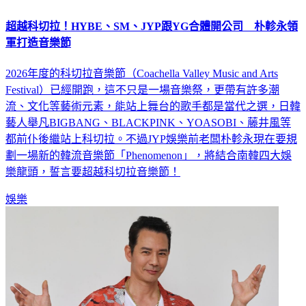
超越科切拉！HYBE、SM、JYP跟YG合體開公司 朴軫永領
軍打造音樂節
2026年度的科切拉音樂節（Coachella Valley Music and Arts
Festival）已經開跑，這不只是一場音樂祭，更帶有許多潮
流、文化等藝術元素，能站上舞台的歌手都是當代之選，日韓
藝人舉凡BIGBANG、BLACKPINK、YOASOBI、藤井風等
都前仆後繼站上科切拉。不過JYP娛樂前老闆朴軫永現在要規
劃一場新的韓流音樂節「Phenomenon」，將結合南韓四大娛
樂龍頭，誓言要超越科切拉音樂節！
娛樂