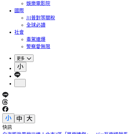
娛樂電影院
國際
川普對等關稅
全球必讀
社會
毒駕連爆
警察愛無限
更多
快訊