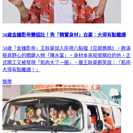
58歲金鐘影帝變超壯！秀「精實身材」自豪：大得有點離譜
58歲「金鐘影帝」王耿豪加入民視八點檔《豆腐媽媽》，飾演
極具野心的關鍵人物「陳水富」。身材本來就很精壯的他，正
式開工又被發現「肌肉大了一圈」，連王耿豪都笑說：「肌肉
大得有點離譜！」
娛樂