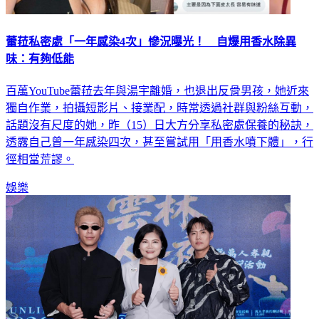
蕾菈私密處「一年感染4次」慘況曝光！ 自爆用香水除異
味：有夠低能
百萬YouTube蕾菈去年與湯宇離婚，也退出反骨男孩，她近來
獨自作業，拍攝短影片、接業配，時常透過社群與粉絲互動，
話題沒有尺度的她，昨（15）日大方分享私密處保養的秘訣，
透露自己曾一年感染四次，甚至嘗試用「用香水噴下體」，行
徑相當荒謬。
娛樂