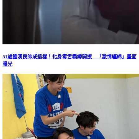
51歲鍾漢良帥成這樣！化身毒舌霸總開撩 「激情纏綿」畫面
曝光