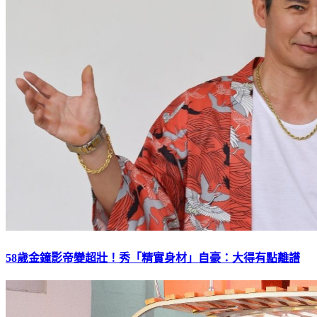
58歲金鐘影帝變超壯！秀「精實身材」自豪：大得有點離譜