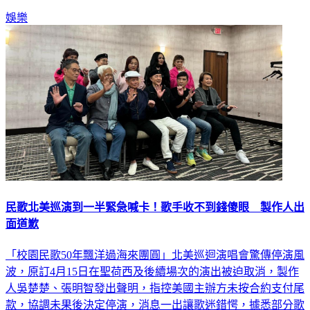
娛樂
民歌北美巡演到一半緊急喊卡！歌手收不到錢傻眼 製作人出
面道歉
「校園民歌50年飄洋過海來團圓」北美巡迴演唱會驚傳停演風
波，原訂4月15日在聖荷西及後續場次的演出被迫取消，製作
人吳楚楚、張明智發出聲明，指控美國主辦方未按合約支付尾
款，協調未果後決定停演，消息一出讓歌迷錯愕，據悉部分歌