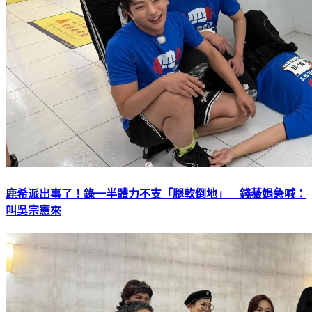
鹿希派出事了！錄一半體力不支「腿軟倒地」 錢薇娟急喊：
叫吳宗憲來