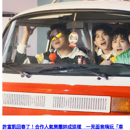
許富凱回春了！合作人氣樂團帥成這樣 一見面竟嗨玩「車