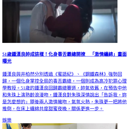
51歲鍾漢良帥成這樣！化身毒舌霸總開撩 「激情纏綿」畫面
曝光
鍾漢良與井柏然分別透過《蜜語紀》、《鋼鐵森林》強勢回
歸，一個化身掌控全局的毒舌霸總，一個則成為高冷犯罪心理
學教授。51歲的鍾漢良回歸霸總賽道，帥氣依舊，在預告中他
和朱珠上演熟齡浪漫吻，鍾漢良對朱珠深情說出「告訴我，妳
是怎麼想的」隨後兩人激情擁吻，氣氛火熱，朱珠更一把將他
推倒，在床上纏綿共度甜蜜夜晚，關係更進一步。
娛樂