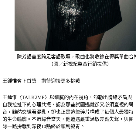
陳芳語首度跨足客語歌壇，歌曲也將收錄在得獎單曲合
（圖／新視紀整合行銷提供）
王鍾惟奪下首獎　期待迎接更多挑戰
王鍾惟〈TALK2ME〉以細膩的內在視角，勾勒出情緒矛盾與
自我拉扯下的心理共振，認為那些試圖逃離卻又必須直視的聲
音，雖然交織著混亂，卻也正是這些碎片構成了每個人最獨特
的生命輪廓。不過錄音當天，他遭遇嚴重過敏差點失聲，與團
隊一路拚戰到深夜10點終於順利殺青。