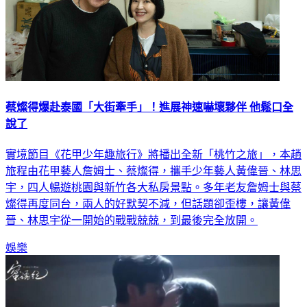
蔡燦得爆赴泰國「大街牽手」！進展神速嚇壞夥伴 他鬆口全
說了
實境節目《花甲少年趣旅行》將播出全新「桃竹之旅」，本趟
旅程由花甲藝人詹姆士、蔡燦得，攜手少年藝人黃偉晉、林思
宇，四人暢遊桃園與新竹各大私房景點。多年老友詹姆士與蔡
燦得再度同台，兩人的好默契不減，但話題卻歪樓，讓黃偉
晉、林思宇從一開始的戰戰兢兢，到最後完全放開。
娛樂