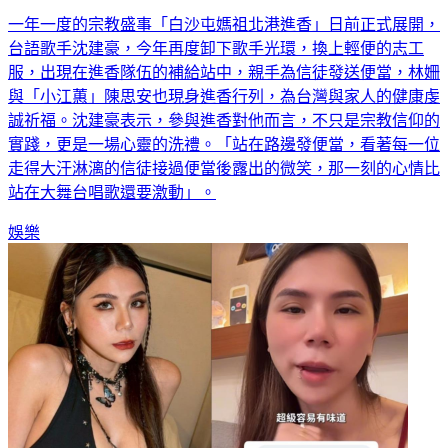
一年一度的宗教盛事「白沙屯媽祖北港進香」日前正式展開，
台語歌手沈建豪，今年再度卸下歌手光環，換上輕便的志工
服，出現在進香隊伍的補給站中，親手為信徒發送便當，林姍
與「小江蕙」陳思安也現身進香行列，為台灣與家人的健康虔
誠祈福。沈建豪表示，參與進香對他而言，不只是宗教信仰的
實踐，更是一場心靈的洗禮。「站在路邊發便當，看著每一位
走得大汗淋漓的信徒接過便當後露出的微笑，那一刻的心情比
站在大舞台唱歌還要激動」。
娛樂