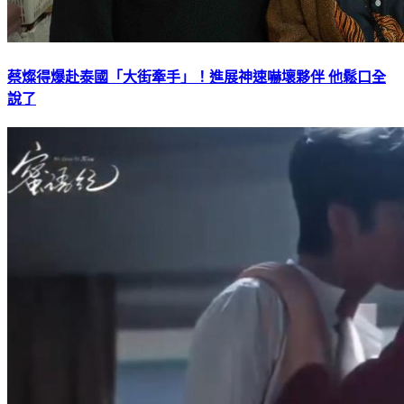
蔡燦得爆赴泰國「大街牽手」！進展神速嚇壞夥伴 他鬆口全
說了