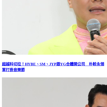
超越科切拉！HYBE、SM、JYP跟YG合體開公司 朴軫永領
軍打造音樂節