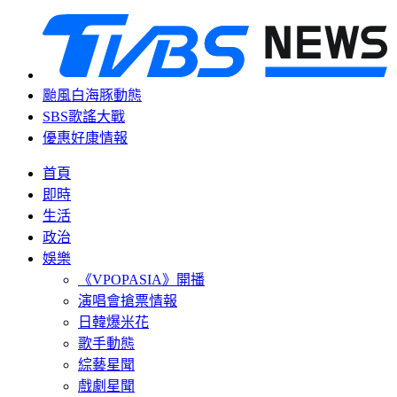
颱風白海豚動態
SBS歌謠大戰
優惠好康情報
首頁
即時
生活
政治
娛樂
《VPOPASIA》開播
演唱會搶票情報
日韓爆米花
歌手動態
綜藝星聞
戲劇星聞