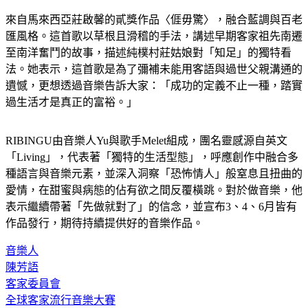
來自馬來西亞莊啟馨的貳獎作品〈𠊎毋驚〉，融合藍調與百老
匯風格。這首歌以草根且滑稽的手法，講述早期客家祖先南遷
至南洋奮鬥的故事，描述純樸村莊姑娘對「知足」的獨特看
法。她表示，這首歌是為了彌補未能用客語與過世父親溝通的
遺憾，更想透過音樂告訴大家：「成功的定義不止一種，踏實
過生活才是真正的富裕。」
RIBINGU由音樂人Yu與歌手Melet組成，團名靈感源自英文
「Living」，代表著「獨特的生活型態」，呼應創作中融合多
種語言與音樂元素，並深入洞察「恐怖情人」般窒息且扭曲的
愛情，在甜蜜與病態的佔有欲之間反覆橫跳。對於做音樂，他
表示繼續帶著「先做就對了」的信念，並宣布3、4、6月皆有
作品發行，期待持續提供好的音樂作品。
音樂人
陳芳語
客家委員會
全球客家流行音樂大賽