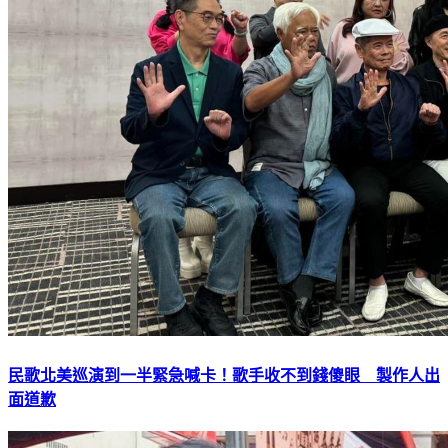
民歌北美巡演到一半緊急喊卡！歌手收不到錢傻眼 製作人出
面道歉