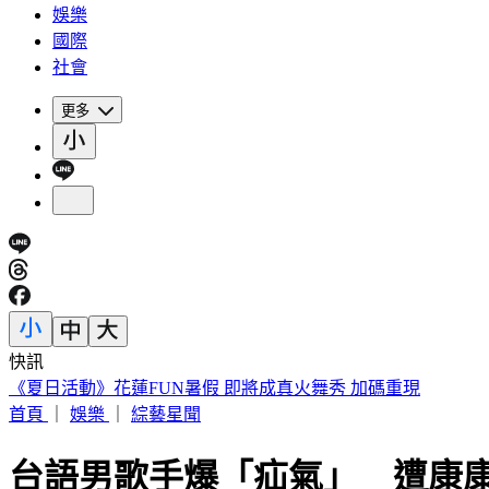
娛樂
國際
社會
更多
快訊
188萬《龍藏經》賣掉了！大戶不甩7折 店員爆「付現買原價
首頁
｜
娛樂
｜
綜藝星聞
台語男歌手爆「疝氣」 遭康