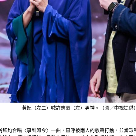
黃妃（左二）喊許志豪（左）男神。（圖／中視提供
翁鈺鈞合唱〈事到如今〉一曲，直呼被兩人的歌聲打動，並當眾對