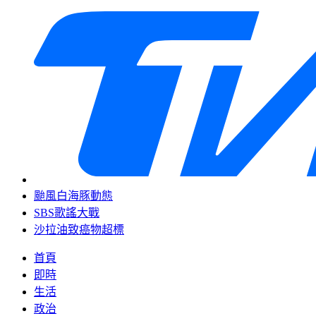
颱風白海豚動態
SBS歌謠大戰
沙拉油致癌物超標
首頁
即時
生活
政治