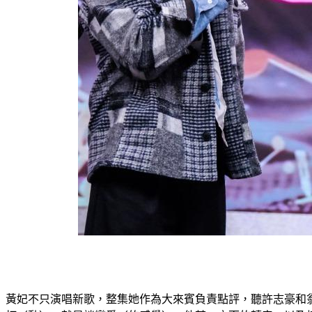
黃妃不只演唱新歌，整集她作為大來賓負責點評，聽許志豪和