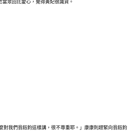
也當眾回比愛心，覺得黃妃很識貨。
麼對我們翁鈺鈞這樣講，很不尊重耶。」康康則趕緊向翁鈺鈞