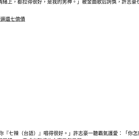
情緒上，都拉得很好，是我的男神。」被金曲歌后誇獎，許志豪
賢逼還七億債
和你『七辣（台語）』唱得很好。」許志豪一聽霸氣護愛：「你怎