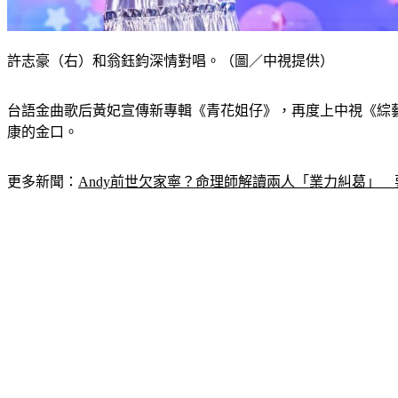
許志豪（右）和翁鈺鈞深情對唱。（圖／中視提供）
台語金曲歌后黃妃宣傳新專輯《青花姐仔》，再度上中視《綜
康的金口。 
更多新聞：
Andy前世欠家寧？命理師解讀兩人「業力糾葛」