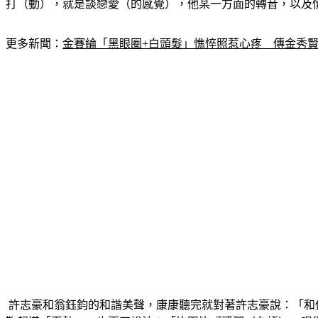
打（動），就是談戀愛（的感覺），他某一方面的轉音，以及
更多新聞：
金賽綸「黑眼圈+白頭髮」憔悴照惹心疼　傳金秀
 許志豪和翁鈺鈞的和諧美聲，康康聽完就對著許志豪說：「