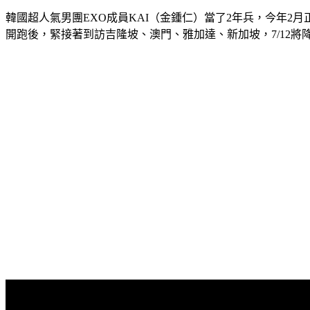
韓國超人氣男團EXO成員KAI（金鍾仁）當了2年兵，今年2月正式退伍
開跑後，緊接著到訪吉隆坡、澳門、雅加達、新加坡，7/12