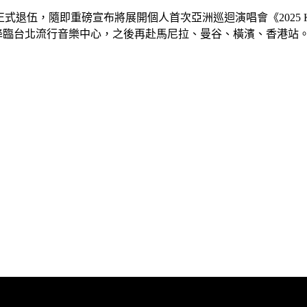
，隨即重磅宣布將展開個人首次亞洲巡迴演唱會《2025 KAI SOLO
將降臨台北流行音樂中心，之後再赴馬尼拉、曼谷、橫濱、香港站