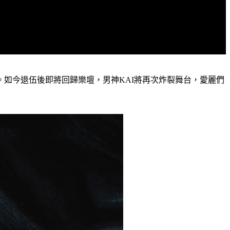
魅力。如今退伍後即將回歸樂壇，男神KAI將再次炸裂舞台，愛麗們