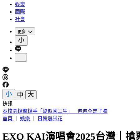
娛樂
國際
社會
更多
快訊
快訊／下午5點！被動元件大廠「年程科技」開重訊記者會
首頁
｜
娛樂
｜
日韓爆米花
EXO KAI演唱會2025台