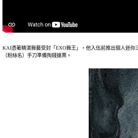
KAI憑著精湛舞藝受封「EXO舞王」，他入伍前推出個人迷你三
（粉絲名）手刀準備掏錢搶票。