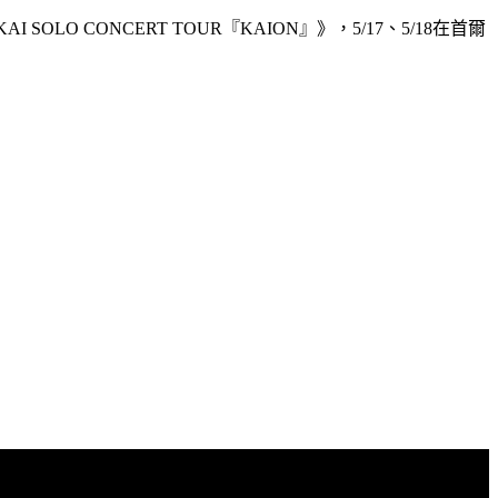
 CONCERT TOUR『KAION』》，5/17、5/18在首爾
。