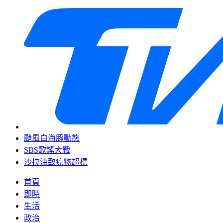
颱風白海豚動態
SBS歌謠大戰
沙拉油致癌物超標
首頁
即時
生活
政治