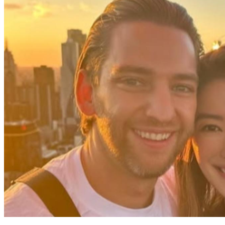
情人節公開喜訊！女星「首曬照大方認愛」甜喊：我永遠的情