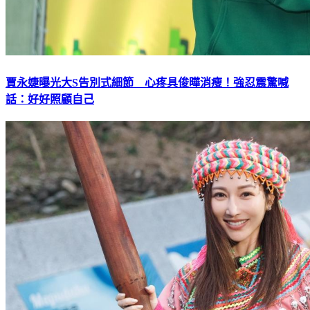
賈永婕曝光大S告別式細節 心疼具俊曄消瘦！強忍震驚喊
話：好好照顧自己