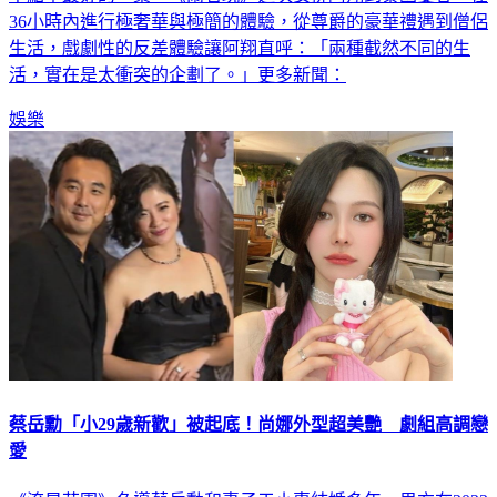
生活，戲劇性的反差體驗讓阿翔直呼：「兩種截然不同的生
活，實在是太衝突的企劃了。」更多新聞：
娛樂
蔡岳勳「小29歲新歡」被起底！尚娜外型超美艷 劇組高調戀
愛
《流星花園》名導蔡岳勳和妻子于小惠結婚多年，男方在2023