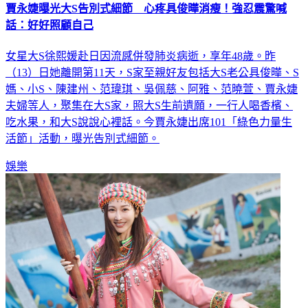
話：好好照顧自己
女星大S徐熙媛赴日因流感併發肺炎病逝，享年48歲。昨
（13）日她離開第11天，S家至親好友包括大S老公具俊曄、S
媽、小S、陳建州、范瑋琪、吳佩慈、阿雅、范曉萱、賈永婕
夫婦等人，聚集在大S家，照大S生前遺願，一行人喝香檳、
吃水果，和大S說說心裡話。今賈永婕出席101「綠色力量生
活節」活動，曝光告別式細節。
娛樂