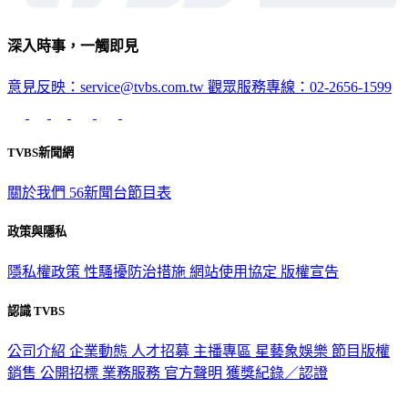
深入時事，一觸即見
意見反映：service@tvbs.com.tw
觀眾服務專線：02-2656-1599
TVBS新聞網
關於我們
56新聞台節目表
政策與隱私
隱私權政策
性騷擾防治措施
網站使用協定
版權宣告
認識 TVBS
公司介紹
企業動態
人才招募
主播專區
星藝象娛樂
節目版權
銷售
公開招標
業務服務
官方聲明
獲獎紀錄／認證