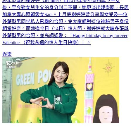
後，至今對女兒生父的身分封口不提，她更淡出娛樂圈，長居
加拿大專心照顧愛女Sara。上月底謝婷婷曾分享與女兒及一位
外籍型男同坐私人飛機的合照，令大家都對這位神秘男子身份
相當好奇。而適逢今日（14日）情人節，謝婷婷就大曬多張與
外籍型男的合照，並高調認愛：「Happy birthday to my forever
Valentine （祝我永遠的情人生日快樂）」。
娛樂
賈永婕曝光大S告別式細節 心疼具俊曄消瘦！強忍震驚喊