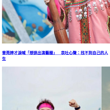
曾莞婷才淚喊「想退出演藝圈」 哀吐心聲：找不到自己的人
生