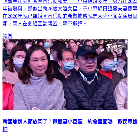
年被爆料，疑似出軌26歲大陸女星，于小惠近日證實夫妻倆早
在2020年就已離婚。蔡岳勳的新歡據傳就是大陸小咖女演員尚
娜，兩人在劇組互動親密、毫不避諱。
娛樂
韓國瑜情人節放閃了！揪愛妻小巨蛋 約會畫面曝 掀民眾搶
拍
中華音樂人交流協會今（14）晚西洋情人節，在台北小巨蛋舉