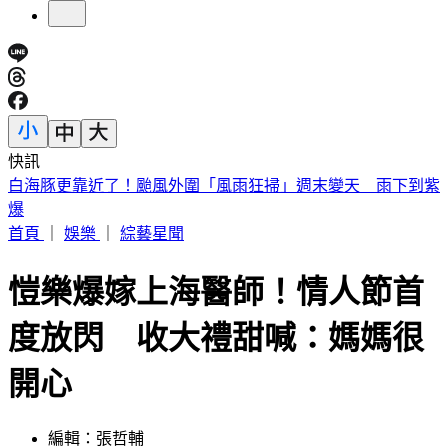
快訊
南港瑪莎拉蒂撞路邊車輛！駕駛肇逃留「喪屍菸彈」
首頁
｜
娛樂
｜
綜藝星聞
愷樂爆嫁上海醫師！情人節首
度放閃 收大禮甜喊：媽媽很
開心
編輯：張哲輔
發佈時間：2025.02.15 08:33