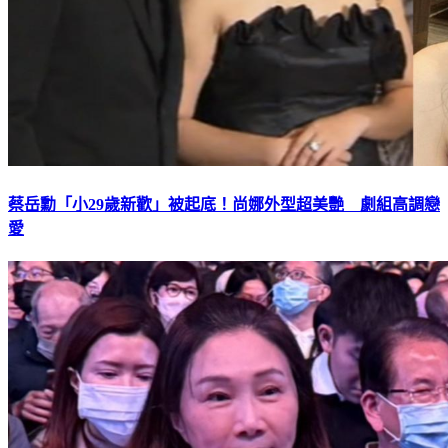
蔡岳勳「小29歲新歡」被起底！尚娜外型超美艷 劇組高調戀
愛