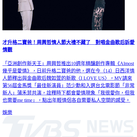
才升格二寶爸！周興哲情人節大禮不藏了 對唱金曲歌后訴愛
情觀
「亞洲創作新天王」周興哲推出10週年精釀創作專輯《Almost
幾乎是愛情》，日前升格二寶爸的他，選在今（14）日西洋情
人節釋出與金曲歌后魏如萱的新歌〈I LOVE US〉，MV請來
第56屆金馬獎「最佳新演員」范少勳和入選台北電影節「非常
新人」蒲禾菲共演，詮釋時下都會愛情現象「我很愛你，但我
也需要me time」，點出年輕情侶各自需要私人空間的感受。
娛樂