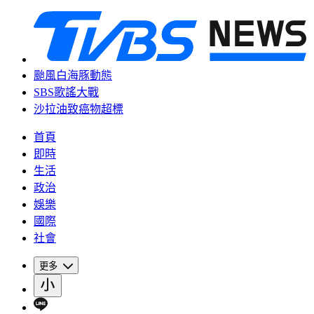
颱風白海豚動態
SBS歌謠大戰
沙拉油致癌物超標
首頁
即時
生活
政治
娛樂
國際
社會
更多