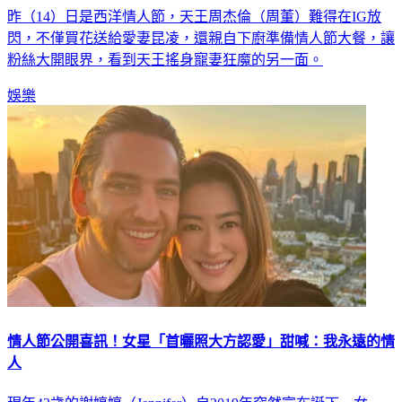
閃，不僅買花送給愛妻昆凌，還親自下廚準備情人節大餐，讓
粉絲大開眼界，看到天王搖身寵妻狂魔的另一面。
娛樂
情人節公開喜訊！女星「首曬照大方認愛」甜喊：我永遠的情
人
現年42歲的謝婷婷（Jennifer）自2019年突然宣布誕下一女