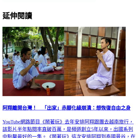
延伸閱讀
阿翔離開台灣！ 「出家」赤腳化緣崩潰：想恢復自由之身
YouTube網路節目《鬧著玩》去年安排阿翔跟團去越南旅行，
該影片半年點閱率直破百萬，是頻道創立5年以來，出國系列
中點擊最好的一集。《鬧著玩》這次安排阿翔到泰國曼谷，在
36小時內進行極奢華與極簡的體驗，從尊爵的豪華禮遇到僧侶