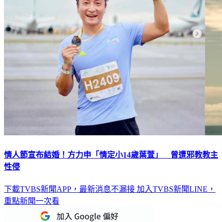
情人節宣布結婚！方力申「情定小14歲葉萱」 曾遭邪教教主
性侵
下載TVBS新聞APP，最新消息不漏接
加入TVBS新聞LINE，
重點新聞一次看