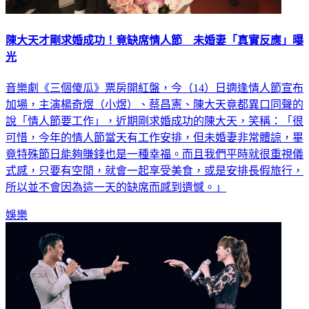
陳大天才剛求婚成功！竟缺席情人節 未婚妻「真實反應」曝
光
音樂劇《三個傻瓜》票房開紅盤，今（14）日適逢情人節宣布
加場，主演楊奇煜（小煜）、蔡昌憲、陳大天竟都異口同聲的
說「情人節要工作」，近期剛求婚成功的陳大天，笑稱：「很
可惜，今年的情人節當天有工作安排，但未婚妻非常體諒，畢
竟特殊節日能夠賺錢也是一種幸福。而且我們平時就很重視儀
式感，只要有空閒，就會一起享受美食，或是安排長假旅行，
所以並不會因為這一天的缺席而感到遺憾。」
娛樂