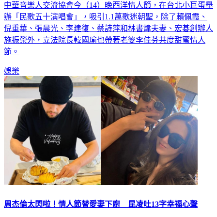
辦「民歌五十演唱會」，吸引1.1萬歌迷朝聖，除了賴佩霞、
倪重華、張晨光、李建復、蔡詩萍和林書煒夫妻、宏碁創辦人
施振榮外，立法院長韓國瑜也帶著老婆李佳芬共度甜蜜情人
節。
娛樂
周杰倫太閃啦！情人節替愛妻下廚 昆凌吐13字幸福心聲
昨（14）日是西洋情人節，天王周杰倫（周董）難得在IG放