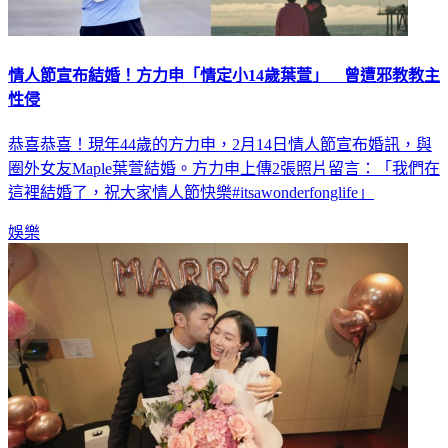
情人節宣布結婚！方力申「情定小14歲葉萱」 曾遭邪教教主
性侵
恭喜恭喜！現年44歲的方力申，2月14日情人節宣布婚訊，與
圈外女友Maple葉萱結婚。方力申上傳2張照片留言：「我們在
這裡結婚了，祝大家情人節快樂#itsawonderfonglife」
娛樂