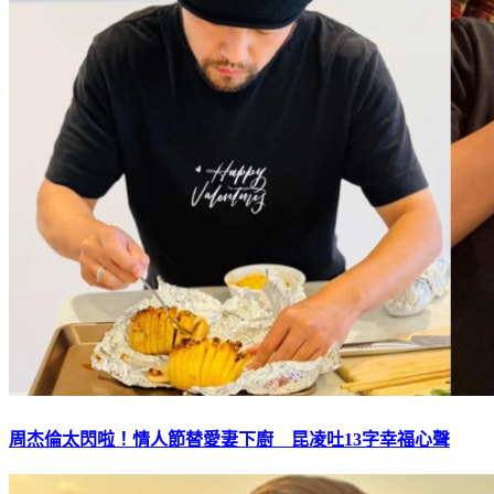
周杰倫太閃啦！情人節替愛妻下廚 昆凌吐13字幸福心聲