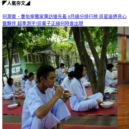
何潤東、曹佑寧獨家專訪搶先看
8月緣分排行榜 這星座遇見心
靈夥伴
超準測字!這輩子正緣何時會出現