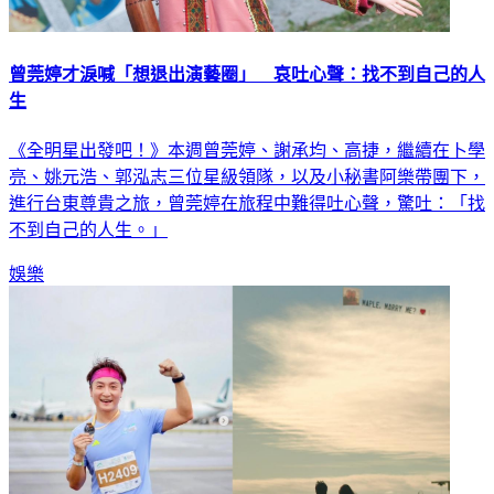
曾莞婷才淚喊「想退出演藝圈」 哀吐心聲：找不到自己的人
生
《全明星出發吧！》本週曾莞婷、謝承均、高捷，繼續在卜學
亮、姚元浩、郭泓志三位星級領隊，以及小秘書阿樂帶團下，
進行台東尊貴之旅，曾莞婷在旅程中難得吐心聲，驚吐：「找
不到自己的人生。」
娛樂