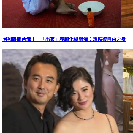
阿翔離開台灣！ 「出家」赤腳化緣崩潰：想恢復自由之身