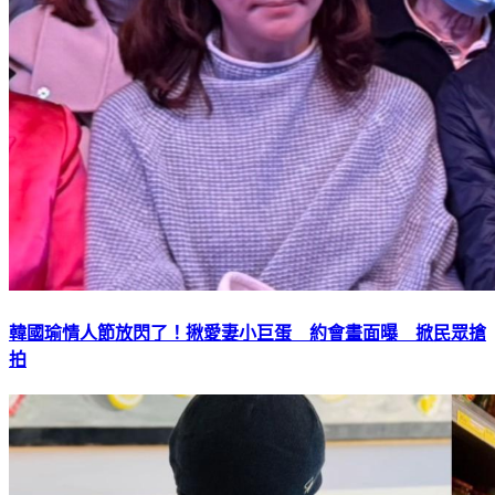
韓國瑜情人節放閃了！揪愛妻小巨蛋 約會畫面曝 掀民眾搶
拍