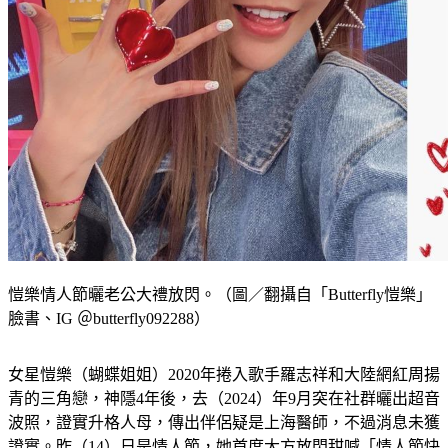
愷樂情人節曬老公大禮放閃。（圖／翻攝自「Butterfly愷樂」
臉書、IG ＠butterfly092288）
女星愷樂（蝴蝶姐姐）2020年捲入歌手羅志祥和大陸網紅周揚
青的三角戀，神隱4年後，去（2024）年9月突在社群曬出超音
波照，證實升格人母，傳出伴侶疑是上海醫師，不過消息未獲
證實。昨（14）日是情人節，她首度大方放閃甜喊「情人節快
樂」，並揭露老公大方贈禮。