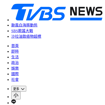
颱風白海豚動態
SBS歌謠大戰
沙拉油致癌物超標
首頁
即時
生活
政治
娛樂
國際
社會
更多