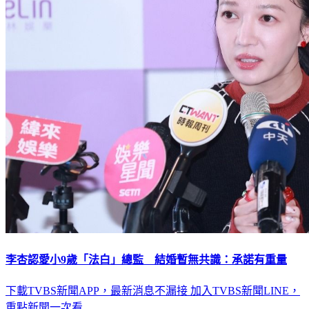
李杏認愛小9歲「法白」總監 結婚暫無共識：承諾有重量
下載TVBS新聞APP，最新消息不漏接
加入TVBS新聞LINE，
重點新聞一次看