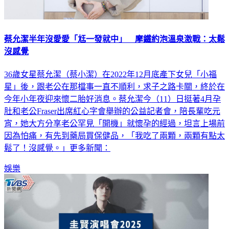
蔡允潔半年沒愛愛「尪一發就中」 摩鐵約泡溫泉激戰：太鬆
沒感覺
36歲女星蔡允潔（蔡小潔）在2022年12月底產下女兒「小福
星」後，跟老公在那檔事一直不順利，求子之路卡關，終於在
今年小年夜迎來懷二胎好消息。蔡允潔今（11）日挺著4月孕
肚和老公Fraser出席紅心字會舉辦的公益記者會，陪長輩吃元
宵，她大方分享老公罕見「開機」就懷孕的經過，坦言上場前
因為怕痛，有先到藥局買保健品，「我吃了兩顆，兩顆有點太
鬆了！沒感覺。」更多新聞：
娛樂