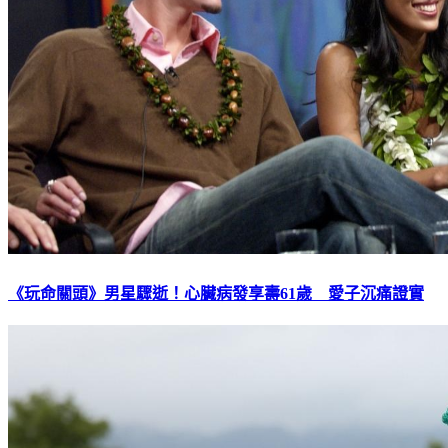
《玩命關頭》男星驟逝！心臟病發享壽61歲 愛子沉痛證實