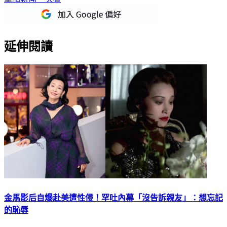
延伸閱讀
金馬影后自爆赴美遭性侵！罕吐內幕「沒告訴親友」：想忘記
的恥辱