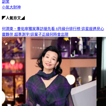
副業
小氣大財神
◤人氣夯文◢
何潤東、曹佑寧獨家專訪搶先看
8月緣分排行榜 這星座遇見心
靈夥伴
超準測字!這輩子正緣何時會出現