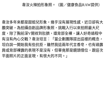
韋汝火辣拍形象照。（圖／健康食品RAW提供）
韋汝多年來都是甜姐兒形象，幾乎沒有展現性感，近日卻有大
膽突破，為拍攝自創品牌形象照，挑戰入行以來拍照最大尺
度，除了胸前深V開衩到肚臍，還背部全裸，讓人好奇過程中
有沒有內心交戰？韋汝坦言：「當企劃團隊提出這樣的概念，
坦白說一開始我有些抗拒，雖然我這兩年代言香皂，也有過露
肩或背部裸露的表現不是沒有，但畢竟那是鏡頭借位，跟這次
平面照片的正面呈現，有很大的不同。」