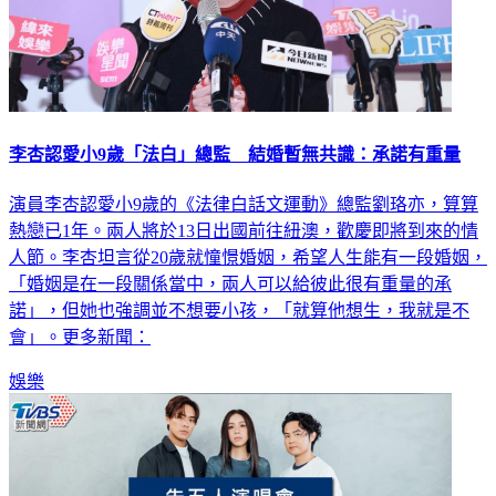
李杏認愛小9歲「法白」總監 結婚暫無共識：承諾有重量
演員李杏認愛小9歲的《法律白話文運動》總監劉珞亦，算算
熱戀已1年。兩人將於13日出國前往紐澳，歡慶即將到來的情
人節。李杏坦言從20歲就憧憬婚姻，希望人生能有一段婚姻，
「婚姻是在一段關係當中，兩人可以給彼此很有重量的承
諾」，但她也強調並不想要小孩，「就算他想生，我就是不
會」。更多新聞：
娛樂