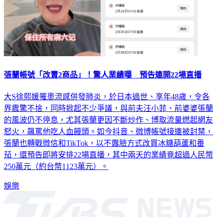
張蘭帳號「改賣2商品」！驚人業績曝 預告連開22場直播
大S徐熙媛罹患流感併發肺炎，於日本過世、享年48歲，令各
界震驚不捨，同時掀起不少爭議，與前夫汪小菲、前婆婆張蘭
的風波仍不停息，尤其張蘭更因不斷炒作、博取流量燃起網友
怒火，飆罵他吃人血饅頭。如今抖音、微博帳號接連被封禁，
張蘭也轉戰微信和TikTok，以不露臉方式改買冰糖葫蘆和番
茄，還預告即將安排22場直播，其中兩天的業績竟超過人民幣
250萬元（約台幣1123萬元）。
娛樂