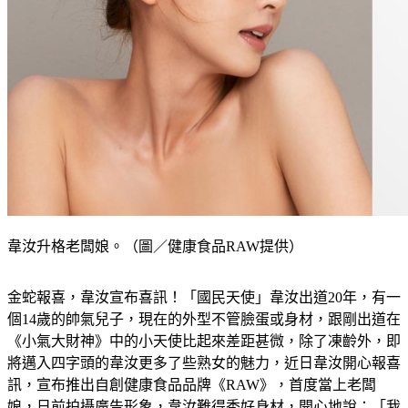
韋汝升格老闆娘。（圖／健康食品RAW提供）
金蛇報喜，韋汝宣布喜訊！「國民天使」韋汝出道20年，有一
個14歲的帥氣兒子，現在的外型不管臉蛋或身材，跟剛出道在
《小氣大財神》中的小天使比起來差距甚微，除了凍齡外，即
將邁入四字頭的韋汝更多了些熟女的魅力，近日韋汝開心報喜
訊，宣布推出自創健康食品品牌《RAW》，首度當上老闆
娘，日前拍攝廣告形象，韋汝難得秀好身材，開心地說：「我