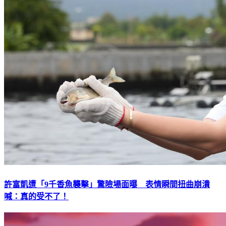
許富凱遭「9千香魚襲擊」驚險場面曝 表情瞬間扭曲崩潰
喊：真的受不了！