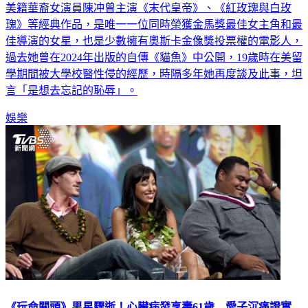
美籍華裔女演員陳冲曾主演《末代皇帝》、《紅玫瑰與白玫
瑰》等經典作品，是唯一一位同時榮獲金馬獎最佳女主角和最
佳導演的女星，也是少數擁有奧斯卡金像獎投票權的電影人，
過去她曾在2024年出版的自傳《貓魚》中公開，19歲時在美留
學期間被大學校醫性侵的經歷，時隔多年她再度談及此事，坦
言「是想去忘記的恥辱」。
娛樂
《玩命關頭》男星驟逝！心臟病發享壽61歲 愛子沉痛證實