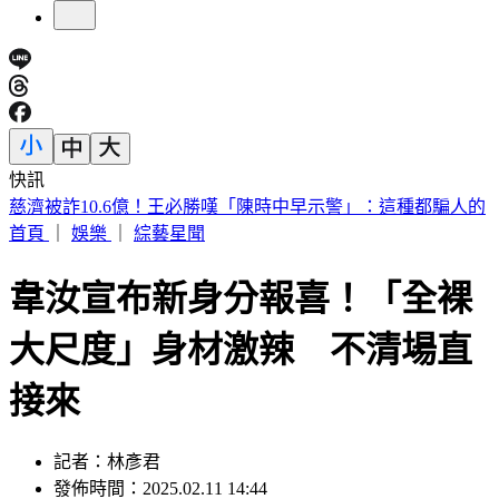
快訊
快訊／疑涉原鄉工程貪汙案 高雄市議員范織欽遭檢調約談
首頁
｜
娛樂
｜
綜藝星聞
韋汝宣布新身分報喜！「全裸
大尺度」身材激辣 不清場直
接來
記者：林彥君
發佈時間：2025.02.11 14:44