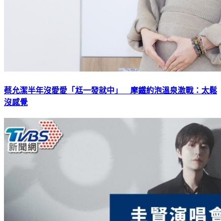
蔡允潔半年沒愛愛「尪一發就中」 摩鐵約泡溫泉激戰：太鬆
沒感覺