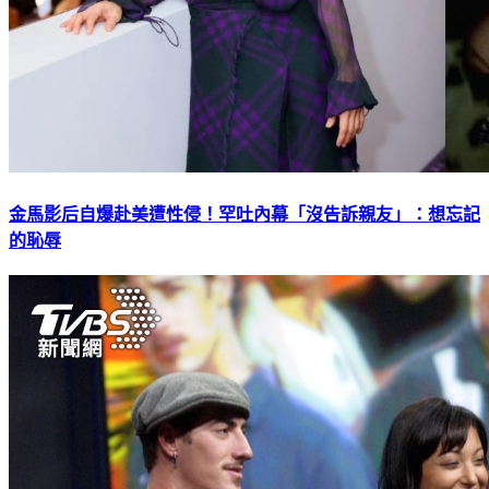
金馬影后自爆赴美遭性侵！罕吐內幕「沒告訴親友」：想忘記
的恥辱