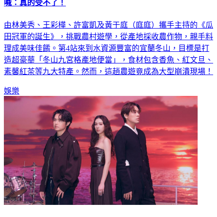
喊：真的受不了！
由林美秀、王彩樺、許富凱及黃于庭（庭庭）攜手主持的《瓜
田冠軍的誕生》，挑戰農村遊學，從產地採收農作物，親手料
理成美味佳餚。第4站來到水資源豐富的宜蘭冬山，目標是打
造超豪華「冬山九宮格產地便當」，食材包含香魚、紅文旦、
素馨紅茶等九大特產。然而，這趟農遊竟成為大型崩潰現場！
娛樂