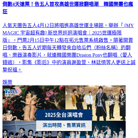
倒數4天搶票！告五人首攻高雄世運掀翻唱潮 韓國樂團也瘋
狂
人氣天團告五人4月12日將唱進高雄世運主場館，舉辦「 [MY
MAGIC 宇宙超有趣] 新世界巡迴演唱會｜2025世運極限
版」，門票2月15日中午12點在拓元售票系統啟售。隨著開賣
日倒數，告五人近期每天轉發來自哈瓜們（粉絲名稱）的翻
唱、樂器演奏影片，就連韓國樂團Dragon Pony也翻唱〈愛人
錯過〉，影集《影后》中的演員謝盈萱、林廷憶等人更送上誠
摯祝福。
娛樂