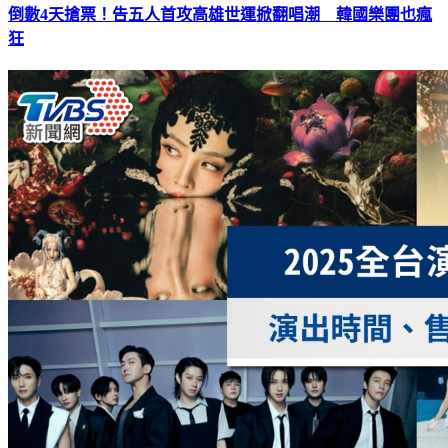
倒數4天搶票！告五人首攻高雄世運掀翻唱潮 韓國樂團也瘋
狂