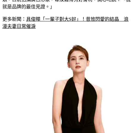
就是品牌的最佳見證。」
更多新聞：
具俊曄「一輩子對大S好」！昔放閃愛的結晶　浪
漫夫妻日常催淚