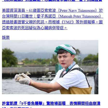
美國資深演員、61歲圖亞索索波（Peter Navy Tuiasosopo）於
台灣時間11日離世；愛子馬諾亞（Manoah Peter Tuiasosopo）
透過臉書證實父親的死訊。而根據《TMZ》等外媒報導，圖
亞索索波的死因疑似為心臟病併發症。
娛樂
許富凱遭「9千香魚襲擊」驚險場面曝 表情瞬間扭曲崩潰