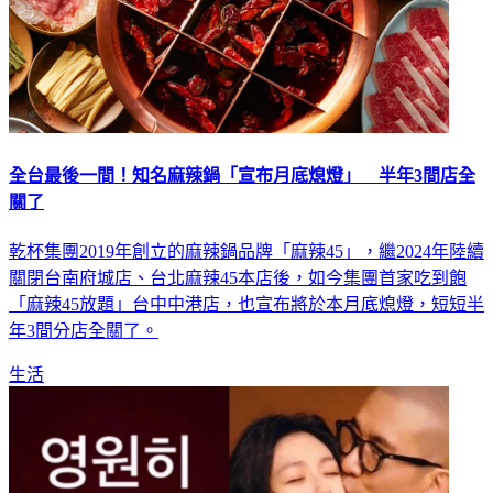
全台最後一間！知名麻辣鍋「宣布月底熄燈」 半年3間店全
關了
乾杯集團2019年創立的麻辣鍋品牌「麻辣45」，繼2024年陸續
關閉台南府城店、台北麻辣45本店後，如今集團首家吃到飽
「麻辣45放題」台中中港店，也宣布將於本月底熄燈，短短半
年3間分店全關了。
生活