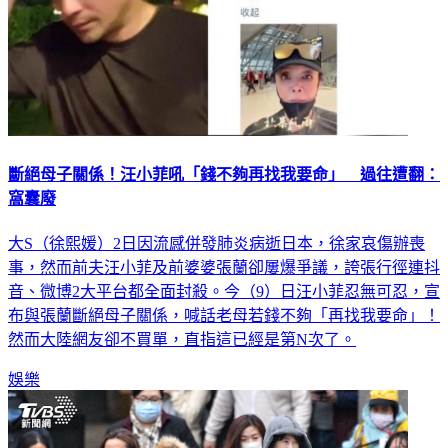
斷絕母子關係！汪小菲吼「錢不夠再找我要命」 過往遭翻：
窩囊廢
大S（徐熙媛）2日因流感併發肺炎病逝日本，徐家哀傷辦喪
事，然而前夫汪小菲及前婆婆張蘭卻屢爆爭議，誇張行徑連抖
音、微博2大平台都全面封殺。今（9）日汪小菲忍無可忍，宣
布與張蘭斷絕母子關係，喊話老母若錢不夠「再找我要命」！
然而大陸網友卻不買單，直指這已經是第N次了。
娛樂