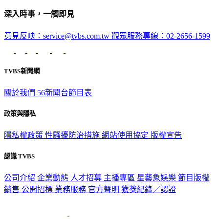
深入時事，一觸即見
意見反映：service@tvbs.com.tw
觀眾服務專線：02-2656-1599
TVBS新聞網
關於我們
56新聞台節目表
政策與隱私
隱私權政策
性騷擾防治措施
網站使用協定
版權宣告
認識 TVBS
公司介紹
企業動態
人才招募
主播專區
星藝象娛樂
節目版權
銷售
公開招標
業務服務
官方聲明
獲獎紀錄／認證