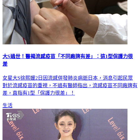
大S過世！醫揭流感疫苗「不同廠牌有差」：這1型保護力很
差
女星大S徐熙媛2日因流感併發肺炎病逝日本，消息引起民眾
對於流感疫苗的重視，不過有醫師指出，流感疫苗不同廠牌有
差，直指有1型「保護力很差」！
生活