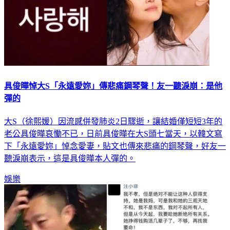
具俊曄悼大S「永遠愛妳」傳悲痛鋼琴聲！友一聽淚崩：是他
彈的
大S（徐熙媛）因流感併發肺炎2日驟逝，讓結婚僅短短3年的
老公具俊曄哀慟不已，日前具俊曄在大S頭七當天，以韓文寫
下「永遠愛妳」悼念愛妻，貼文也傳來悲痛的鋼琴聲，好友一
聽淚崩表示，這是具俊曄本人彈的。
娛樂