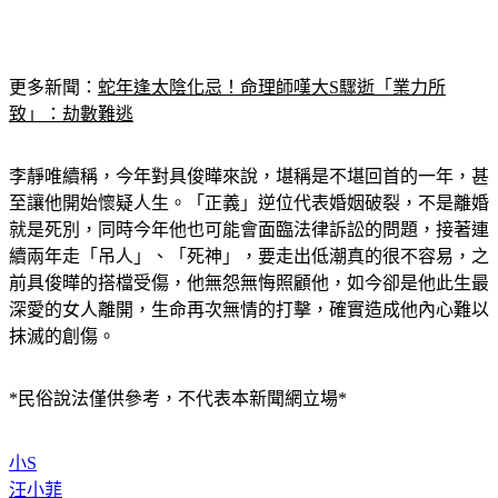
更多新聞：
蛇年逢太陰化忌！命理師嘆大S驟逝「業力所
致」：劫數難逃
李靜唯續稱，今年對具俊曄來說，堪稱是不堪回首的一年，甚
至讓他開始懷疑人生。「
正義」逆位代表婚姻破裂，不是離婚
就是死別，同時今年他也可能會面臨法律訴訟的問題，接著連
續兩年走「吊人」、「死神」
，要走出低潮真的很不容易，之
前具俊曄的搭檔受傷，他無怨無悔照顧他，如今卻是他此生最
深愛的女人離開，生命再次無情的打擊，確實造成他內心難以
抹滅的創傷。
*民俗說法僅供參考，不代表本新聞網立場*
小S
汪小菲
大S