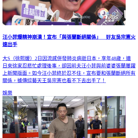
汪小菲爆精神崩潰！宣布「與張蘭斷絕關係」 好友吳宗憲火
速出手
大S（徐熙媛）2日因流感併發肺炎病逝日本，享年48歲，連
日來徐家忍悲忙處理後事，卻因前夫汪小菲與前婆婆張蘭屢躍
上新聞版面。如今汪小菲終於忍不住，宣布要和張蘭斷絕所有
關係，據傳綜藝天王吳宗憲也看不下去出手了！
娛樂