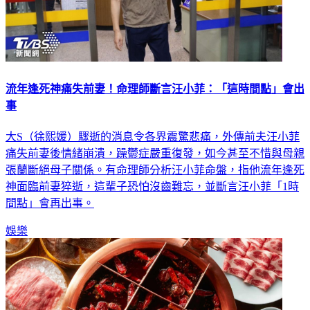
流年逢死神痛失前妻！命理師斷言汪小菲：「這時間點」會出
事
大S（徐熙媛）驟逝的消息令各界震驚悲痛，外傳前夫汪小菲
痛失前妻後情緒崩潰，躁鬱症嚴重復發，如今甚至不惜與母親
張蘭斷絕母子關係。有命理師分析汪小菲命盤，指他流年逢死
神面臨前妻猝逝，這輩子恐怕沒齒難忘，並斷言汪小菲「1時
間點」會再出事。
娛樂