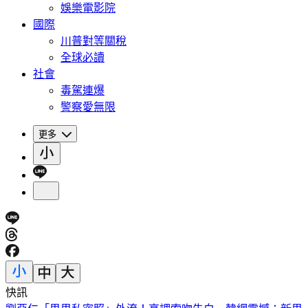
娛樂電影院
國際
川普對等關稅
全球必讀
社會
毒駕連爆
警察愛無限
更多
快訊