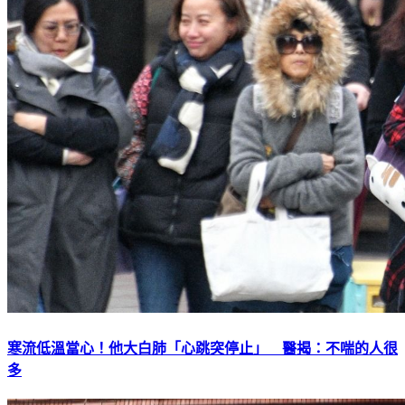
寒流低溫當心！他大白肺「心跳突停止」 醫揭：不喘的人很
多