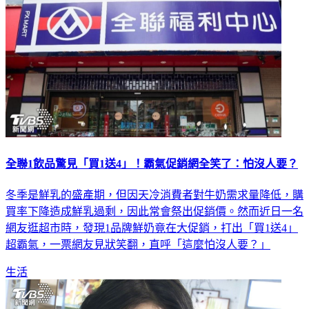
全聯1飲品驚見「買1送4」！霸氣促銷網全笑了：怕沒人要？
冬季是鮮乳的盛產期，但因天冷消費者對牛奶需求量降低，購
買率下降造成鮮乳過剩，因此常會祭出促銷價。然而近日一名
網友逛超市時，發現1品牌鮮奶竟在大促銷，打出「買1送4」
超霸氣，一票網友見狀笑翻，直呼「這麼怕沒人要？」
生活