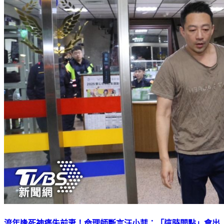
流年逢死神痛失前妻！命理師斷言汪小菲：「這時間點」會出
事