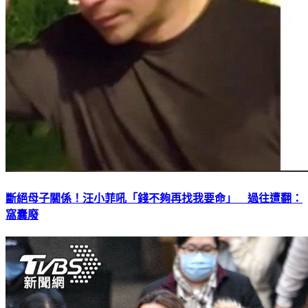
斷絕母子關係！汪小菲吼「錢不夠再找我要命」 過往遭翻：
窩囊廢