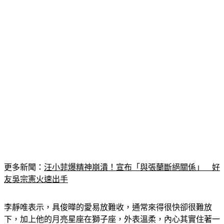
更多新聞：
汪小菲爆精神崩潰！宣布「與張蘭斷絕關係」　好
友吳宗憲火速出手
李靜唯表示，具俊曄的愛易放難收，通常來得很快卻很難放
下，加上他的月亮星座在獅子座，外表溫柔，內心其實住著一
個大男人！他的出生行星是P.phalguni（床的前腳），意味樹