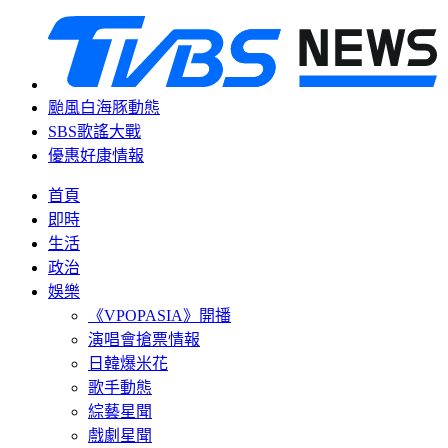
颱風白海豚動態
SBS歌謠大戰
優惠好康情報
首頁
即時
生活
政治
娛樂
《VPOPASIA》開播
演唱會搶票情報
日韓爆米花
歌手動態
綜藝星聞
戲劇星聞