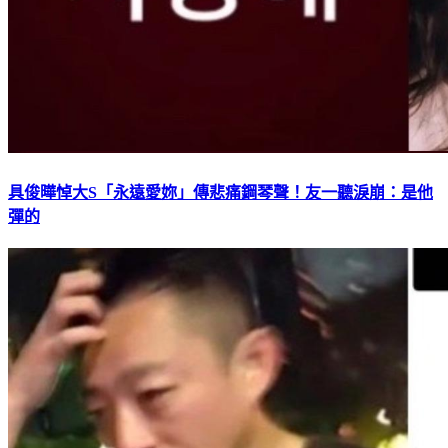
具俊曄悼大S「永遠愛妳」傳悲痛鋼琴聲！友一聽淚崩：是他
彈的