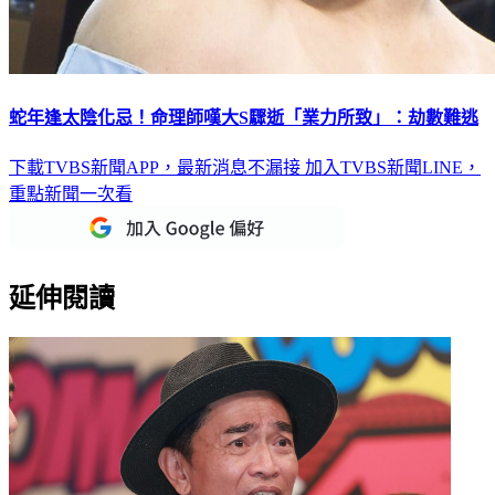
蛇年逢太陰化忌！命理師嘆大S驟逝「業力所致」：劫數難逃
下載TVBS新聞APP，最新消息不漏接
加入TVBS新聞LINE，
重點新聞一次看
延伸閱讀