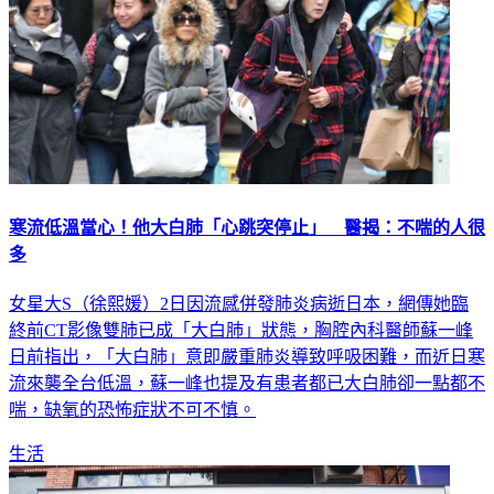
寒流低溫當心！他大白肺「心跳突停止」 醫揭：不喘的人很
多
女星大S（徐熙媛）2日因流感併發肺炎病逝日本，網傳她臨
終前CT影像雙肺已成「大白肺」狀態，胸腔內科醫師蘇一峰
日前指出，「大白肺」意即嚴重肺炎導致呼吸困難，而近日寒
流來襲全台低溫，蘇一峰也提及有患者都已大白肺卻一點都不
喘，缺氧的恐怖症狀不可不慎。
生活