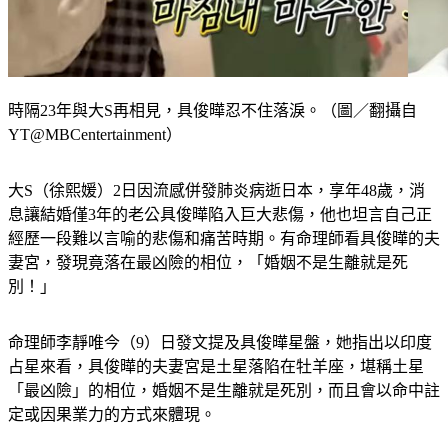
時隔23年與大S再相見，具俊曄忍不住落淚。（圖／翻攝自
YT@MBCentertainment）
大S（徐熙媛）2日因流感併發肺炎病逝日本，享年48歲，消
息讓結婚僅3年的老公具俊曄陷入巨大悲傷，他也坦言自己正
經歷一段難以言喻的悲傷和痛苦時期。有命理師看具俊曄的夫
妻宮，發現竟落在最凶險的相位，「婚姻不是生離就是死
別！」
命理師李靜唯今（9）日發文提及具俊曄星盤，她指出以印度
占星來看
，具俊曄的夫妻宮是土星落陷在牡羊座，堪稱土星
「最凶險」的相位，婚姻不是生離就是死別，而且會以命中註
定或因果業力的方式來體現。