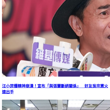
汪小菲爆精神崩潰！宣布「與張蘭斷絕關係」 好友吳宗憲火
速出手