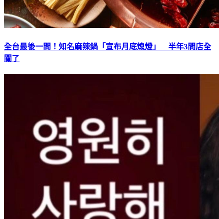
全台最後一間！知名麻辣鍋「宣布月底熄燈」 半年3間店全
關了