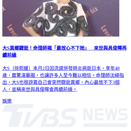
大S異鄉驟逝！命理師揭「最放心不下她」 來世與具俊曄再
續前緣
大S（徐熙媛）本月2日因流感併發肺炎病逝日本，享年48
歲，震驚演藝圈，也讓許多人至今難以相信。命理師沈嶸指
出，大S也很訝異自己會突然驟逝異鄉，內心最放不下3個
人，並稱來世與具俊曄會再續前緣。
娛樂