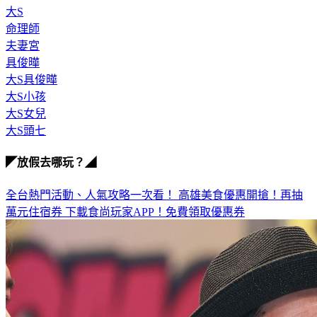
命理師
夫妻宮
具俊曄
大S具俊曄
大S小孩
大S女兒
大S頭七
◤放假去哪玩？◢
全台熱門活動、人氣攻略一次看！
高雄美食優惠開搶！再抽
萬元住宿券
下載食尚玩家APP！免費領取優惠券