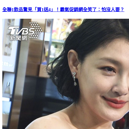
全聯1飲品驚見「買1送4」！霸氣促銷網全笑了：怕沒人要？