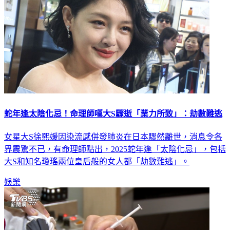
蛇年逢太陰化忌！命理師嘆大S驟逝「業力所致」：劫數難逃
女星大S徐熙媛因染流感併發肺炎在日本驟然離世，消息令各
界震驚不已，有命理師點出，2025蛇年逢「太陰化忌」，包括
大S和知名瓊瑤兩位皇后般的女人都「劫數難逃」。
娛樂