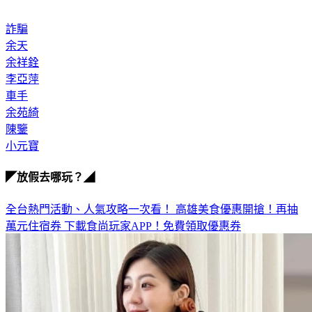
詐騙
余天
余祥銓
李亞萍
車手
余苑綺
陳鑒
小元寶
◤放假去哪玩？◢
全台熱門活動、人氣攻略一次看！
高雄美食優惠開搶！再抽
萬元住宿券
下載食尚玩家APP！免費領取優惠券