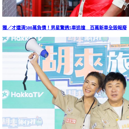
獨／才還清500萬負債！男星驚遇5車追撞 百萬新車全毀報廢