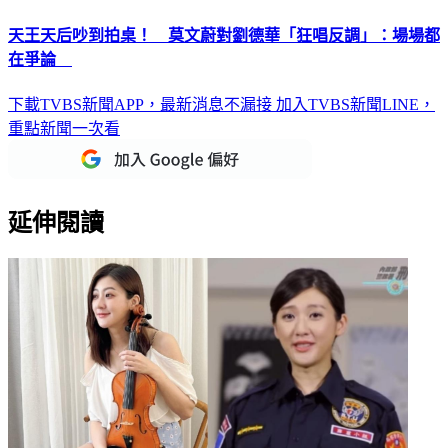
天王天后吵到拍桌！ 莫文蔚對劉德華「狂唱反調」：場場都
在爭論
下載TVBS新聞APP，最新消息不漏接
加入TVBS新聞LINE，
重點新聞一次看
延伸閱讀