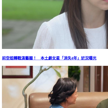
前空姐轉戰演藝圈！ 本土劇女星「消失4年」近況曝光