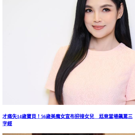
才痛失14歲寶貝！56歲美魔女宣布迎接女兒 尪竟當場飆罵三
字經