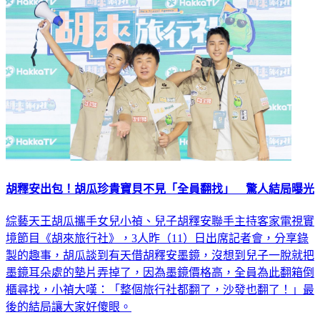
胡釋安出包！胡瓜珍貴寶貝不見「全員翻找」 驚人結局曝光
綜藝天王胡瓜攜手女兒小禎、兒子胡釋安聯手主持客家電視實
境節目《胡來旅行社》，3人昨（11）日出席記者會，分享錄
製的趣事，胡瓜談到有天借胡釋安墨鏡，沒想到兒子一脫就把
墨鏡耳朵處的墊片弄掉了，因為墨鏡價格高，全員為此翻箱倒
櫃尋找，小禎大嘆：「整個旅行社都翻了，沙發也翻了！」最
後的結局讓大家好傻眼。
娛樂