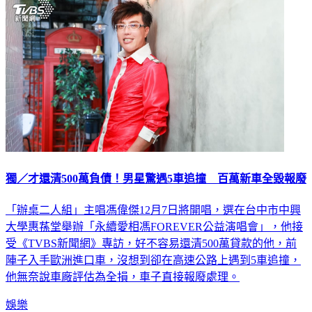
獨／才還清500萬負債！男星驚遇5車追撞 百萬新車全毀報廢
「辦桌二人組」主唱馮偉傑12月7日將開唱，選在台中市中興
大學惠蓀堂舉辦「永續愛相馮FOREVER公益演唱會」，他接
受《TVBS新聞網》專訪，好不容易還清500萬貸款的他，前
陣子入手歐洲進口車，沒想到卻在高速公路上遇到5車追撞，
他無奈說車廠評估為全損，車子直接報廢處理。
娛樂