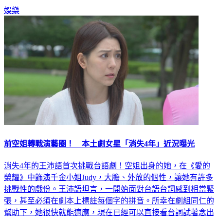
前空姐轉戰演藝圈！ 本土劇女星「消失4年」近況曝光
消失4年的王沛語首次挑戰台語劇！空姐出身的她，在《愛的
榮耀》中飾演千金小姐Judy，大膽、外放的個性，讓她有許多
挑戰性的戲份。王沛語坦言，一開始面對台語台詞感到相當緊
張，甚至必須在劇本上標註每個字的拼音。所幸在劇組同仁的
幫助下，她很快就能適應，現在已經可以直接看台詞試著念出
來了。更多新聞：