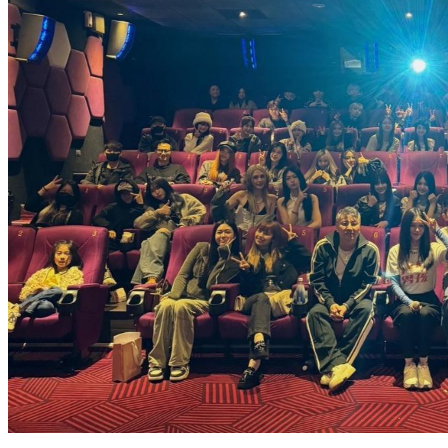
徐若瑄認了壓力大！現身電影院「被逼問」 私下真面目曝光