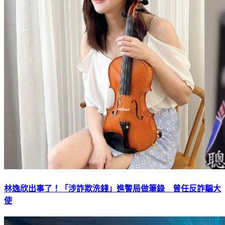
林逸欣出事了！「涉詐欺洗錢」進警局做筆錄 曾任反詐騙大
使