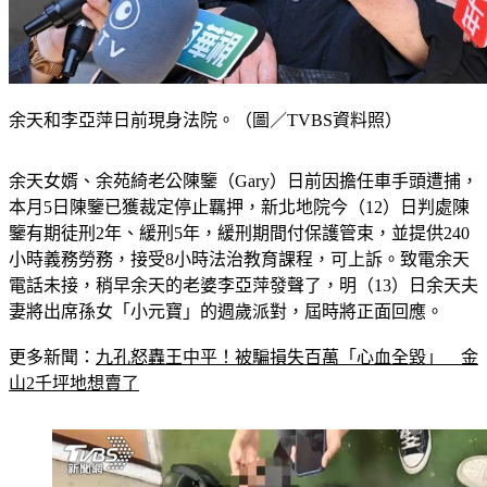
余天和李亞萍日前現身法院。（圖／TVBS資料照）
余天女婿、余苑綺老公陳鑒（Gary）日前因擔任車手頭遭捕，
本月5日陳鑒已獲裁定停止羈押，新北地院今（12）日判處陳
鑒有期徒刑2年、緩刑5年，緩刑期間付保護管束，並提供240
小時義務勞務，接受8小時法治教育課程，可上訴。致電余天
電話未接，稍早余天的老婆李亞萍發聲了，明（13）日余天夫
妻將出席孫女「小元寶」的週歲派對，屆時將正面回應。
更多新聞：
九孔怒轟王中平！被騙損失百萬「心血全毀」　金
山2千坪地想賣了