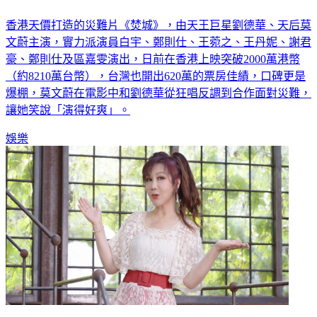
香港天價打造的災難片《焚城》，由天王巨星劉德華、天后莫
文蔚主演，實力派演員白宇、鄭則仕、王菀之、王丹妮、謝君
豪、鄭則仕及區嘉雯演出，日前在香港上映突破2000萬港幣
（約8210萬台幣），台灣也開出620萬的票房佳績，口碑更是
爆棚，莫文蔚在電影中和劉德華從狂唱反調到合作面對災難，
讓她笑說「演得好爽」。
娛樂
八點檔女王狂操5天沒睡覺！只為這件事 自豪「黑白大廚」