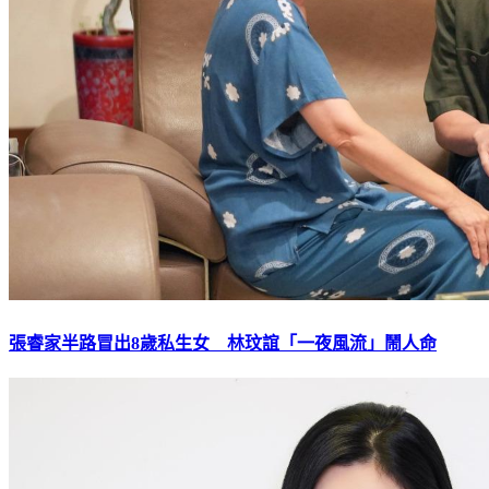
張睿家半路冒出8歲私生女 林玟誼「一夜風流」鬧人命