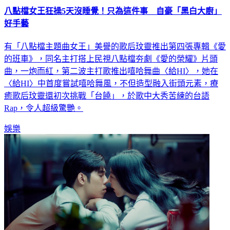
好手藝
有「八點檔主題曲女王」美譽的歌后玟靈推出第四張專輯《愛
的班車》，同名主打搭上民視八點檔夯劇《愛的榮耀》片頭
曲，一炮而紅，第二波主打歌推出嘻哈舞曲〈給HI〉，她在
〈給HI〉中首度嘗試嘻哈舞風，不但造型融入街頭元素，療
癒歌后玟靈還初次挑戰「台饒」，於歌中大秀苦練的台語
Rap，令人超級驚艷。
娛樂