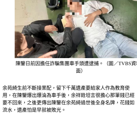
陳鑒日前因擔任詐騙集團車手頭遭逮捕。（圖／TVBS資
面）
余苑綺生前不斷接業配，留下千萬遺產要給家人作為教育使
用，在陳鑒爆出爆淪為車手後，余祥銓坦言很擔心那筆錢已經
要不回來，之後更傳出陳鑒在余苑綺過世後全身名牌，花錢如
流水，遺產怕是早就被敗光。