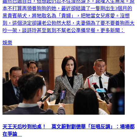
本不打算再領養狗狗的她，最近卻結識了一隻剛出生3個月的
黑貴賓萌犬，將牠取名為「貴婦」，把牠當女兒疼愛。沒想
到，這個決定卻讓老公勃然大怒，夫妻倆為了要不要養狗而大
吵一架，談詩玲甚至氣到不幫老公準備早餐。更多新聞：
娛樂
天王天后吵到拍桌！ 莫文蔚對劉德華「狂唱反調」：場場都
在爭論