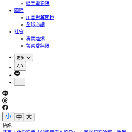
娛樂電影院
國際
川普對等關稅
全球必讀
社會
毒駕連爆
警察愛無限
更多
快訊