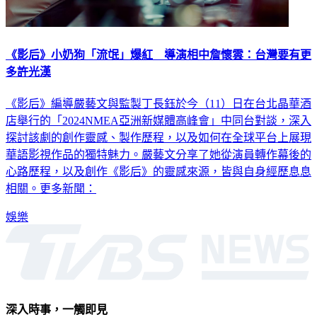
《影后》小奶狗「流氓」爆紅 導演相中詹懷雲：台灣要有更
多許光漢
《影后》編導嚴藝文與監製丁長鈺於今（11）日在台北晶華酒
店舉行的「2024NMEA亞洲新媒體高峰會」中同台對談，深入
探討該劇的創作靈感、製作歷程，以及如何在全球平台上展現
華語影視作品的獨特魅力。嚴藝文分享了她從演員轉作幕後的
心路歷程，以及創作《影后》的靈感來源，皆與自身經歷息息
相關。更多新聞：
娛樂
深入時事，一觸即見