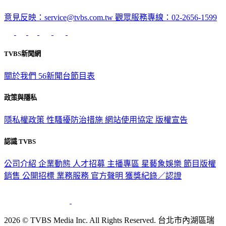
意見反映：service@tvbs.com.tw
觀眾服務專線：02-2656-1599
TVBS新聞網
關於我們
56新聞台節目表
政策與隱私
隱私權政策
性騷擾防治措施
網站使用協定
版權宣告
認識 TVBS
公司介紹
企業動態
人才招募
主播專區
星藝象娛樂
節目版權
銷售
公開招標
業務服務
官方聲明
獲獎紀錄／認證
2026 © TVBS Media Inc. All Rights Reserved. 台北市內湖區瑞
光路451號 | 聯利媒體股份有限公司