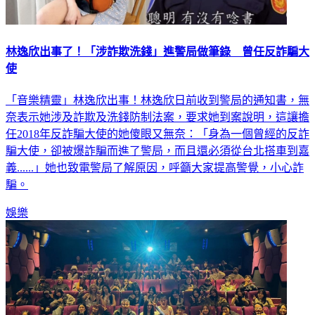
林逸欣出事了！「涉詐欺洗錢」進警局做筆錄 曾任反詐騙大
使
「音樂精靈」林逸欣出事！林逸欣日前收到警局的通知書，無
奈表示她涉及詐欺及洗錢防制法案，要求她到案說明，這讓擔
任2018年反詐騙大使的她傻眼又無奈：「身為一個曾經的反詐
騙大使，卻被爆詐騙而進了警局，而且還必須從台北搭車到嘉
義......」她也致電警局了解原因，呼籲大家提高警覺，小心詐
騙。
娛樂