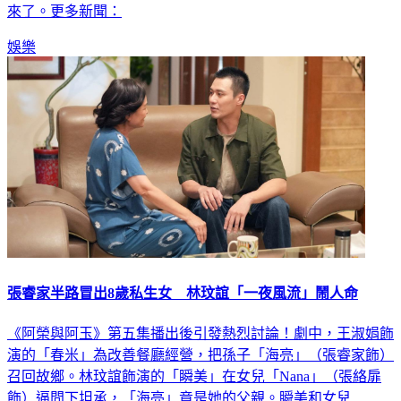
娛樂
張睿家半路冒出8歲私生女 林玟誼「一夜風流」鬧人命
《阿榮與阿玉》第五集播出後引發熱烈討論！劇中，王淑娟飾
演的「春米」為改善餐廳經營，把孫子「海亮」（張睿家飾）
召回故鄉。林玟誼飾演的「瞬美」在女兒「Nana」（張絡扉
飾）逼問下坦承，「海亮」竟是她的父親。瞬美和女兒
「Nana」在漁市場和「海亮」相見，馬上為了競標魚貨大吵