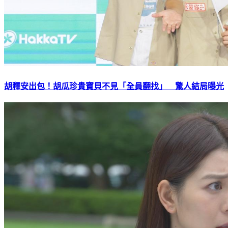
胡釋安出包！胡瓜珍貴寶貝不見「全員翻找」 驚人結局曝光