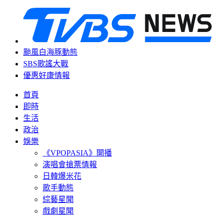
颱風白海豚動態
SBS歌謠大戰
優惠好康情報
首頁
即時
生活
政治
娛樂
《VPOPASIA》開播
演唱會搶票情報
日韓爆米花
歌手動態
綜藝星聞
戲劇星聞