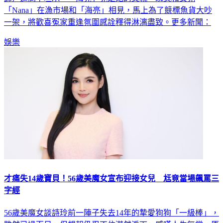
一架，將歡喜冤家重逢氛圍感詮釋得淋漓盡致。更多新聞：
娛樂
才痛失14歲寶貝！56歲美魔女宣布迎接女兒 尪竟當場飆罵三
字經
56歲美魔女談詩玲前一陣子失去14年的摯愛狗狗「一級棒」，
雖然已過百日，但想起仍忍不住潸然淚下，感嘆人生無常。原