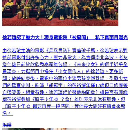
徐若瑄認了壓力大！現身電影院「被逼問」 私下真面目曝光
由徐若瑄主演的電影《乒乓男孩》賣座破千萬，徐若瑄表示對
這部電影付出許多心力，壓力非常大，為宣傳南北奔波，老友
詹仁雄日前於欣欣秀泰霸氣包場，《未來少女》的選手近乎全
員現身，力挺節目中擔任「少女製作人」的徐若瑄。更多新
聞：放映結束後，電影中的兩位主演男孩突然登場，引發少女
們的驚喜尖叫，飾演「胡冠宇」的彭裕愷年僅12歲但口條應答
自帶笑果，相當有趣，徐若瑄趕忙替他詢問詹仁雄是否有興趣
讓彭裕愷參加《原子少年3》？詹仁雄則表示非常有興趣，但
《原子少年3》還要再等一段時間，等他長大剛好有機會來報
名。
娛樂