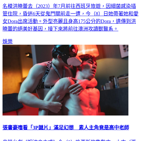
名模洪曉蕾去（2023）年7月前往西班牙旅遊，因細菌感染插
管住院，昏迷6天從鬼門關前走一遭，今（8）日她帶著她和愛
女Dora出席活動。外型亮麗且身高175公分的Dora，遺傳到洪
曉蕾的絕美好基因，接下來將前往澳洲攻讀獸醫系。
娛樂
張書豪嗜看「3P謎片」滿足幻想 素人主角竟是高中老師