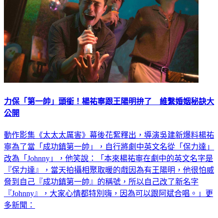
力保「第一帥」頭銜！楊祐寧跟王陽明拚了 維繫婚姻秘訣大
公開
動作影集《太太太厲害》幕後花絮釋出，導演吳建新爆料楊祐
寧為了當「成功鎮第一帥」，自行將劇中英文名從「保力達」
改為「Johnny」，他笑說：「本來楊祐寧在劇中的英文名字是
『保力達』，當天拍攝相聚取暖的戲因為有王陽明，他很怕威
脅到自己『成功鎮第一帥』的稱號，所以自己改了新名字
『Johnny』，大家心情都特別嗨，因為可以跟阿斌合唱。」更
多新聞：