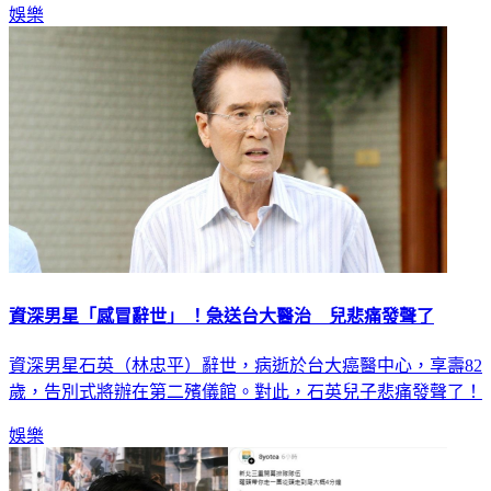
娛樂
資深男星「感冒辭世」 ！急送台大醫治 兒悲痛發聲了
資深男星石英（林忠平）辭世，病逝於台大癌醫中心，享壽82
歲，告別式將辦在第二殯儀館。對此，石英兒子悲痛發聲了！
娛樂