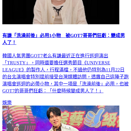
有謙「洗澡前後」必用1小物 被GOT7哥哥們狂虧：變成男
人了！
韓國人氣男團GOT7老么有謙最近正在進行巡迴演出
「TRUSTY」，同時還要擔任選秀節目《UNIVERSE
LEAGUE》的製作人，行程滿檔，不過他仍特別為11月22日
的台北演唱會特別提前接受台灣媒體訪問，透露自己這陣子跑
演唱會巡迴的必帶小物，其中一項是「洗澡前後」必用，也被
GOT7的哥哥們狂虧：「什麼時候變成男人了！」
娛樂