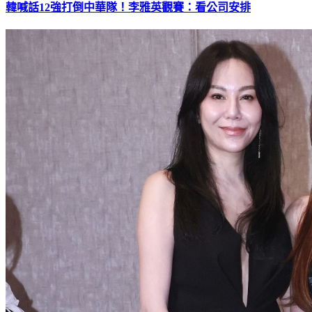
韓喊話12強打倒中華隊！李雅英觀賽：看公司安排