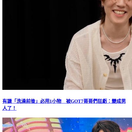
有謙「洗澡前後」必用1小物 被GOT7哥哥們狂虧：變成男
人了！