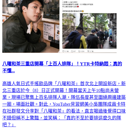
八曜和茶三重店開幕「上百人排隊」！YTR卡特納悶：真的
不懂...
高雄人氣日式手搖飲品牌「八曜和茶」首次北上開設新店，新
北三重店於今（8）日正式開幕！開幕當天上午10點尚未營
業，現場已聚集上百名排隊人潮，隊伍長度甚至圍繞周邊建築
一圈，場面壯觀。對此，YouTuber見習網美小吳團隊成員卡特
在社群發文分享對「八曜和茶」的看法，直言喝過後覺得口味
不錯但稱不上驚豔，並笑稱：「真的不至於要排這麼久的隊
吧？」