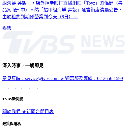
組海鮮·丼飯」，店外揮拳毆打直播網紅「Toyz」劉偉健（毒
品案服刑中）。然「超甲組海鮮·丼飯」延吉街店清晨公告，
由於租約到期僅營業到今天（8日）。
娛樂
深入時事，一觸即見
意見反映：service@tvbs.com.tw
觀眾服務專線：02-2656-1599
TVBS新聞網
關於我們
56新聞台節目表
政策與隱私