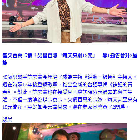
曾欠百萬卡債！男星自曝「每天只剩15元」 靠1通告晉升2屋
族
45歲男歌手許志豪今年除了成為中視《綜藝一級棒》主持人，
還在時隔12年後重返歌壇，推出全新的台語專輯《袂記的青
春》。對此，許志豪也在接受周刊專訪時分享過去的奮鬥生
活，不但一度淪為以卡養卡、欠債百萬的卡奴，每天甚至只有
15元能花，幸好如今苦盡甘來，還在老家基隆買了2間房。
娛樂