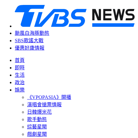
颱風白海豚動態
SBS歌謠大戰
優惠好康情報
首頁
即時
生活
政治
娛樂
《VPOPASIA》開播
演唱會搶票情報
日韓爆米花
歌手動態
綜藝星聞
戲劇星聞