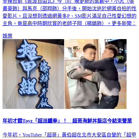
辛辣台劇《妮波自由式》今（8）晚更新的集數中，小志（張
書豪飾）與馬克（邵翔飾）分手後，開始沈迷於網黃自拍的性
愛影片，且沒想到透過網黃多P、SM影片滿足自己性愛幻想的
主角，竟是高中時期欣賞的老師子翔（楊鎮飾）。更多新聞：
娛樂
年初才餵Toyz「超派鐵拳」！ 超哥海鮮丼飯店今結束營業
今年初，YouTuber「超哥」黃伯超在北市大安區自營的「超甲