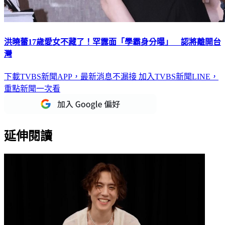
洪曉蕾17歲愛女不藏了！罕露面「學霸身分曝」 認將離開台
灣
下載TVBS新聞APP，最新消息不漏接
加入TVBS新聞LINE，
重點新聞一次看
延伸閱讀