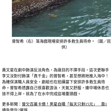
曾智希（右）落海戲現場安排許多救生員待命。（圖／民
供）
黃文星在劇中飾演反派角色，為達目的不擇手段，這次更聯手
李又汝對付飾演「真千金」的曾智希，甚至想將她推入海中！
為確保演職人員安全，劇組也在拍攝當下安排許多救生員待
命。曾智希透露自己很喜歡游泳，天氣又舒服，連中場休息也
捨不得上岸，就為了在水中完成這場重頭戲。
更多新聞：
曾欠百萬卡債！男星自曝「每天只剩15元」　靠1
通告晉升2屋族