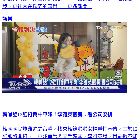
步，更往內在探究的感覺」！更多新聞：
娛樂
韓喊話12強打倒中華隊！李雅英觀賽：看公司安排
韓國國民炸雞進駐台灣，找來韓籍啦啦女神幫忙宣傳，由於12
強即將開打，中華隊首戰要交手韓國，李雅英說，目前還不知