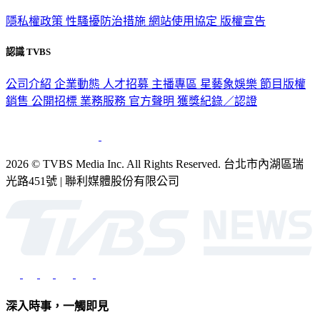
隱私權政策
性騷擾防治措施
網站使用協定
版權宣告
認識 TVBS
公司介紹
企業動態
人才招募
主播專區
星藝象娛樂
節目版權
銷售
公開招標
業務服務
官方聲明
獲獎紀錄／認證
2026 © TVBS Media Inc. All Rights Reserved. 台北市內湖區瑞
光路451號 | 聯利媒體股份有限公司
深入時事，一觸即見