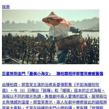
娛樂
巨星煞到金門「最美小海女」 陳柏霖相伴郭雪芙療癒舊傷
由陳柏霖、郭雪芙主演的治癒系愛情影集《不如海邊吹吹
風》，今（8）日釋出「餘暉」和「暖陽」版本的正式海報。
海報以不同的陽光色調，象徵劇中兩人愛情的起落，展現兩位
主角情感的溫度。郭雪芙表示，兩人在劇中療癒彼此的過程將
是最大看點，尤其在純樸的金門小鎮拍攝，更有種「放慢腳