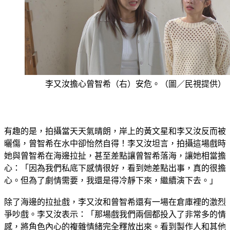
李又汝擔心曾智希（右）安危。（圖／民視提供）
有趣的是，拍攝當天天氣晴朗，岸上的黃文星和李又汝反而被
曬傷，曾智希在水中卻怡然自得！李又汝坦言，拍攝這場戲時
她與曾智希在海邊拉扯，甚至差點讓曾智希落海，讓她相當擔
心：「因為我們私底下感情很好，看到她差點出事，真的很擔
心。但為了劇情需要，我還是得冷靜下來，繼續演下去。」
除了海邊的拉扯戲，李又汝和曾智希還有一場在倉庫裡的激烈
爭吵戲。李又汝表示：「那場戲我們兩個都投入了非常多的情
感，將角色內心的複雜情緒完全釋放出來。看到製作人和其他