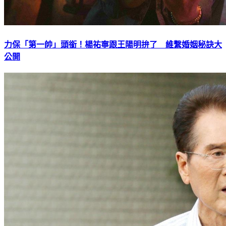
力保「第一帥」頭銜！楊祐寧跟王陽明拚了 維繫婚姻秘訣大
公開