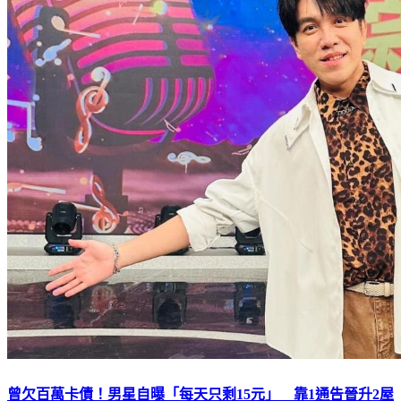
曾欠百萬卡債！男星自曝「每天只剩15元」 靠1通告晉升2屋