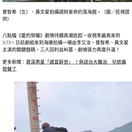
曾智希（左）、黃文星拍攝謀財害命的落海戲。（圖／民視提
供）
八點檔《愛的榮耀》劇情持續高潮迭起，收視率最高來到
3.73。日前劇組來到海邊拍攝一場由李又汝、曾智希、黃文星
主演的關鍵戲碼，三人因利益糾葛，劇情張力再度升溫！
更多新聞：
資深男星「感冒辭世」 ！急送台大醫治　兒悲痛
發聲了