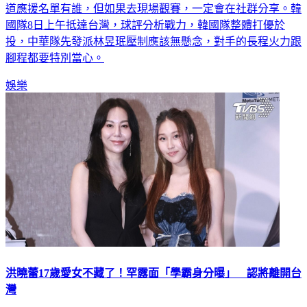
道應援名單有誰，但如果去現場觀賽，一定會在社群分享。韓
國隊8日上午抵達台灣，球評分析戰力，韓國隊整體打優於
投，中華隊先發派林昱珉壓制應該無懸念，對手的長程火力跟
腳程都要特別當心。
娛樂
洪曉蕾17歲愛女不藏了！罕露面「學霸身分曝」 認將離開台
灣