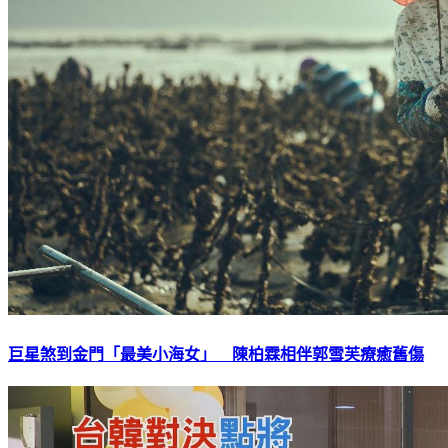
巨星煞到金門「最美小海女」 陳柏霖相伴郭雪芙療癒舊傷