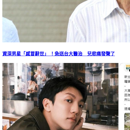
資深男星「感冒辭世」 ！急送台大醫治 兒悲痛發聲了