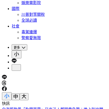
娛樂電影院
國際
川普對等關稅
全球必讀
社會
毒駕連爆
警察愛無限
更多
快訊