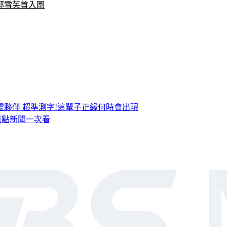
郭雪芙首入圍
靈夥伴
超準測字!這輩子正緣何時會出現
，重點新聞一次看