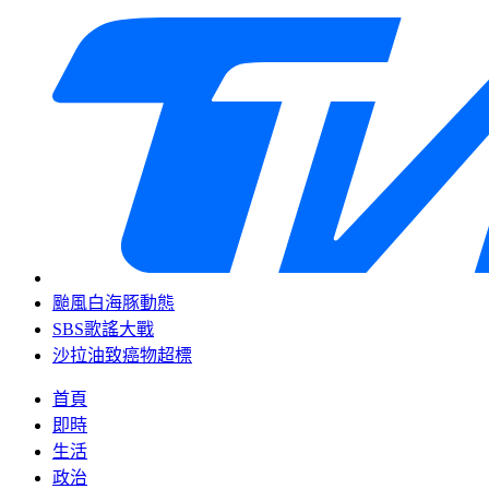
颱風白海豚動態
SBS歌謠大戰
沙拉油致癌物超標
首頁
即時
生活
政治