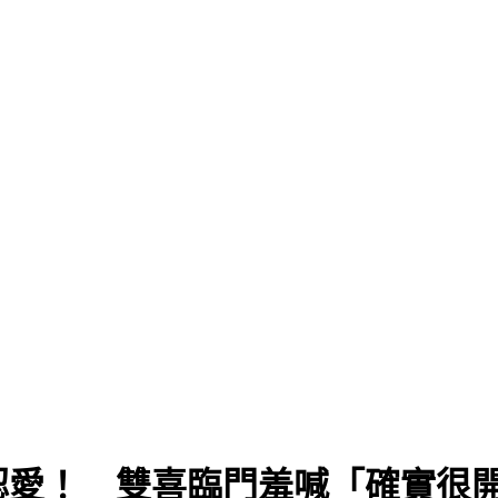
認愛！ 雙喜臨門羞喊「確實很