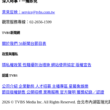
深入時事，一觸即見
意見反映：service@tvbs.com.tw
觀眾服務專線：02-2656-1599
TVBS新聞網
關於我們
56新聞台節目表
政策與隱私
隱私權政策
性騷擾防治措施
網站使用協定
版權宣告
認識 TVBS
公司介紹
企業動態
人才招募
主播專區
星藝象娛樂
節目版權銷售
公開招標
業務服務
官方聲明
獲獎紀錄／認證
2026 © TVBS Media Inc. All Rights Reserved. 台北