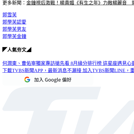
更多新聞：
金鐘視后激戰！楊貴媚《有生之年》力敵楊麗音　
郭雪芙
郭學芙認愛
郭學芙男友
郭學芙金鐘
◤人氣夯文◢
何潤東、曹佑寧獨家專訪搶先看
8月緣分排行榜 這星座遇見心
下載TVBS新聞APP，最新消息不漏接
加入TVBS新聞LINE