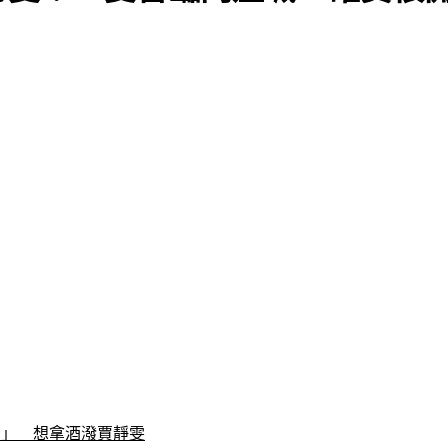
圍」　想拿酒潑賈靜雯