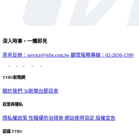
深入時事，一觸即見
意見反映：service@tvbs.com.tw
觀眾服務專線：02-2656-1599
TVBS新聞網
關於我們
56新聞台節目表
政策與隱私
隱私權政策
性騷擾防治措施
網站使用協定
版權宣告
認識 TVBS