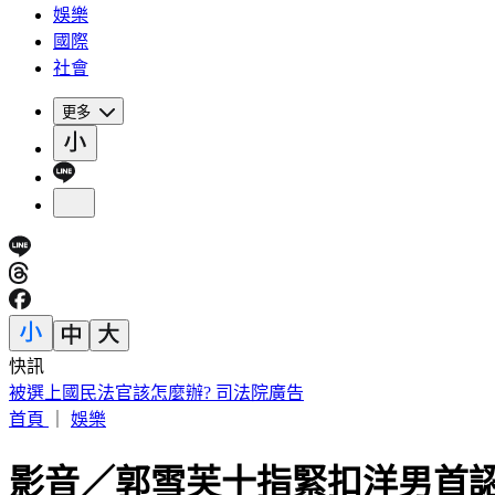
娛樂
國際
社會
更多
快訊
被選上國民法官該怎麼辦? 司法院廣告
首頁
｜
娛樂
影音／郭雪芙十指緊扣洋男首