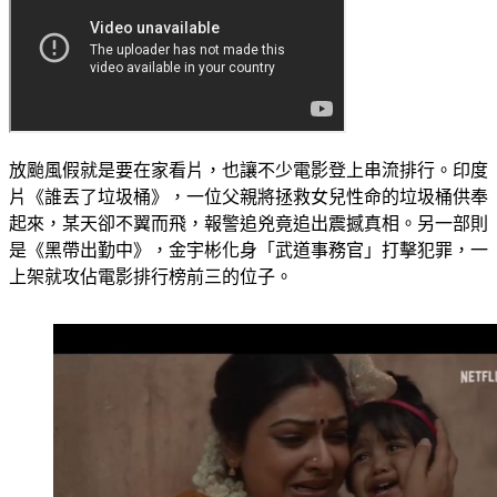
放颱風假就是要在家看片，也讓不少電影登上串流排行。印度
片《誰丟了垃圾桶》，一位父親將拯救女兒性命的垃圾桶供奉
起來，某天卻不翼而飛，報警追兇竟追出震撼真相。另一部則
是《黑帶出勤中》，金宇彬化身「武道事務官」打擊犯罪，一
上架就攻佔電影排行榜前三的位子。