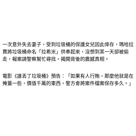
一次意外失去妻子，受到垃圾桶的保護女兒因此倖存，瑪哈拉
賈將垃圾桶命名「拉希米」供奉起來，沒想到某一天卻被偷
走，報案請警察幫忙尋找，揭開背後的震撼真相。
電影《誰丟了垃圾桶》預告：「如果有人行賄，那麼他就是在
掩蓋一些，價值千萬的東西，警方會將案件檔案保存多久。」