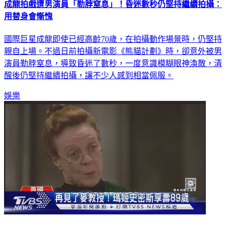
成龍拍戲遭男演員「勒脖窒息」！昏迷數秒仍堅持繼續拍攝：
用替身會慚愧
國際巨星成龍即使已經高齡70歲，在拍攝動作場景時，仍堅持
親自上場。不過日前拍攝新電影《熊貓計劃》時，卻意外被男
演員勒脖窒息，導致昏迷了數秒，一度意識模糊眼神渙散，清
醒後仍堅持繼續拍攝，讓不少人感到相當佩服。
娛樂