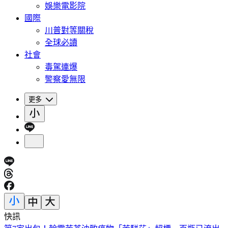
娛樂電影院
國際
川普對等關稅
全球必讀
社會
毒駕連爆
警察愛無限
更多
快訊