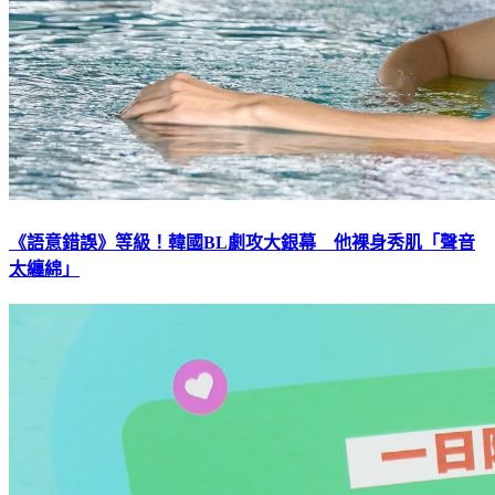
《語意錯誤》等級！韓國BL劇攻大銀幕 他裸身秀肌「聲音
太纏綿」