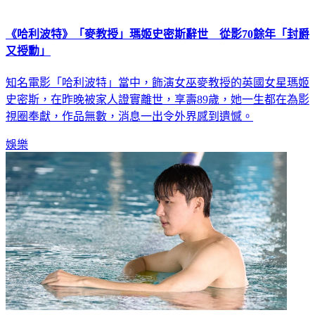
《哈利波特》「麥教授」瑪姬史密斯辭世 從影70餘年「封爵
又授勳」
知名電影「哈利波特」當中，飾演女巫麥教授的英國女星瑪姬
史密斯，在昨晚被家人證實離世，享壽89歲，她一生都在為影
視圈奉獻，作品無數，消息一出令外界感到遺憾。
娛樂