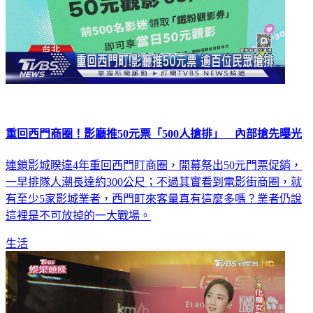
重回西門商圈！影廳推50元票「500人搶排」 內部搶先曝光
連鎖影城睽違4年重回西門盯商圈，開幕祭出50元門票促銷，
一早排隊人潮長達約300公尺；不過其實看到電影街商圈，就
有至少5家影城業者，西門町來客量真有這麼多嗎？業者仍說
這裡是不可放掉的一大戰場。
生活