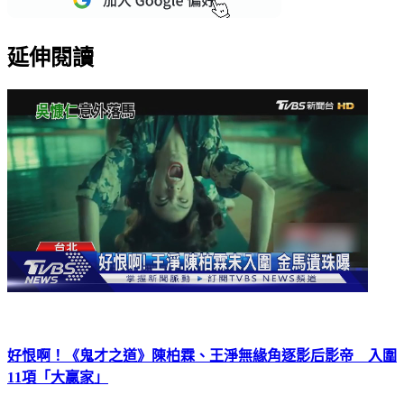
延伸閱讀
好恨啊！《鬼才之道》陳柏霖、王淨無緣角逐影后影帝 入圍
11項「大贏家」