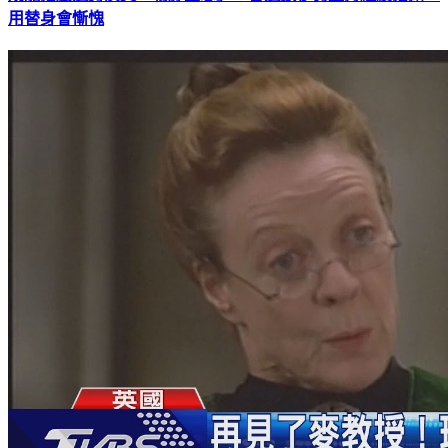
用替身會慚愧