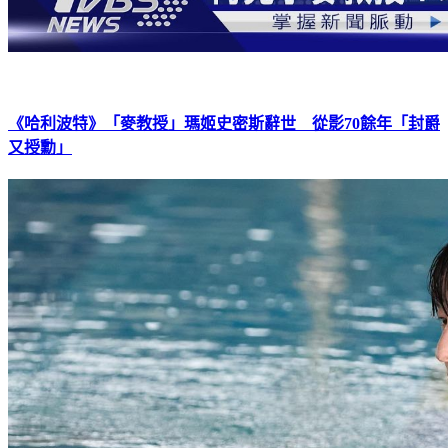
《哈利波特》「麥教授」瑪姬史密斯辭世 從影70餘年「封爵
又授勳」