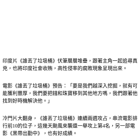
印度片《誰丟了垃圾桶》伏筆層層堆疊，跟著主角一起追尋真
兇，也將印度社會收賄，高性侵率的腐敗現象呈現出來。
電影《誰丟了垃圾桶》預告：「要是我們越深入挖掘，就有可
能獲利豐厚，我們要把錢和珠寶移到其他地方嗎，我們跟著他
找到好時機解決他。」
冷門片大翻身，《誰丟了垃圾桶》連續兩週攻占，串流電影排
行前10的位子，這幾天颱風來襲還一舉攻上第4名，另一部電
影《黑帶出勤中》，也有好成績。