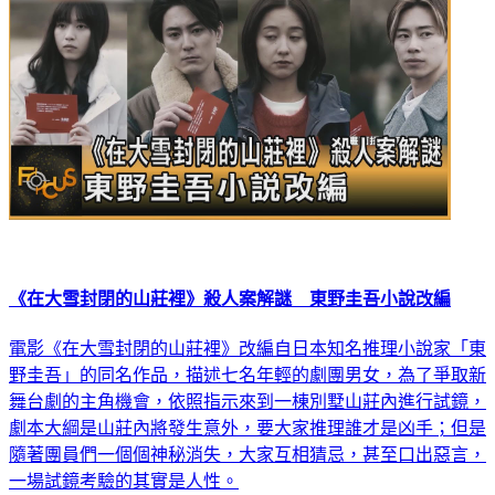
《在大雪封閉的山莊裡》殺人案解謎 東野圭吾小說改編
電影《在大雪封閉的山莊裡》改編自日本知名推理小說家「東
野圭吾」的同名作品，描述七名年輕的劇團男女，為了爭取新
舞台劇的主角機會，依照指示來到一棟別墅山莊內進行試鏡，
劇本大綱是山莊內將發生意外，要大家推理誰才是凶手；但是
隨著團員們一個個神秘消失，大家互相猜忌，甚至口出惡言，
一場試鏡考驗的其實是人性。