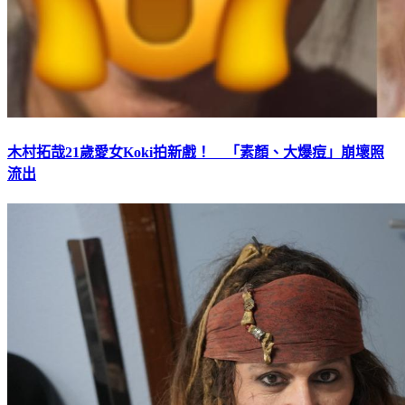
木村拓哉21歲愛女Koki拍新戲！ 「素顏、大爆痘」崩壞照
流出