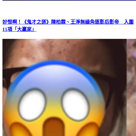
好恨啊！《鬼才之道》陳柏霖、王淨無緣角逐影后影帝 入圍
11項「大贏家」