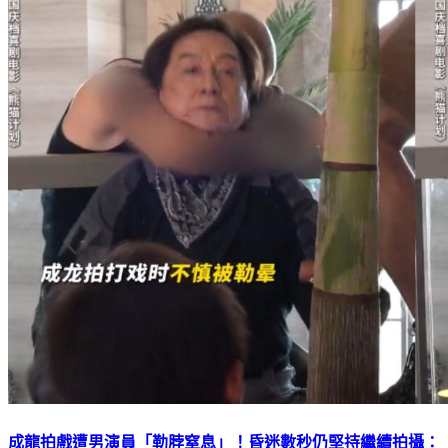
成龍拍戲遭男演員「勒脖窒息」！昏迷數秒仍堅持繼續拍攝：