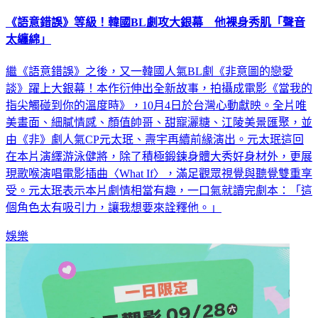
《語意錯誤》等級！韓國BL劇攻大銀幕 他裸身秀肌「聲音
太纏綿」
繼《語意錯誤》之後，又一韓國人氣BL劇《非意圖的戀愛
談》躍上大銀幕！本作衍伸出全新故事，拍攝成電影《當我的
指尖觸碰到你的溫度時》，10月4日於台灣心動獻映。全片唯
美畫面、細膩情感、顏值帥哥、甜寵灑糖、江陵美景匯聚，並
由《非》劇人氣CP元太珉、燾宇再續前緣演出。元太珉這回
在本片演繹游泳健將，除了積極鍛鍊身體大秀好身材外，更展
現歌喉演唱電影插曲〈What If〉，滿足觀眾視覺與聽覺雙重享
受。元太珉表示本片劇情相當有趣，一口氣就讀完劇本：「這
個角色太有吸引力，讓我想要來詮釋他。」
娛樂