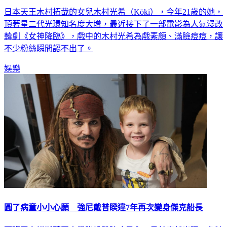
日本天王木村拓哉的女兒木村光希（Kōki），今年21歲的她，
頂著星二代光環知名度大增，最近接下了一部電影為人氣漫改
韓劇《女神降臨》，戲中的木村光希為戲素顏、滿臉痘痘，讓
不少粉絲瞬間認不出了。
娛樂
圓了病童小小心願 強尼戴普睽違7年再次變身傑克船長