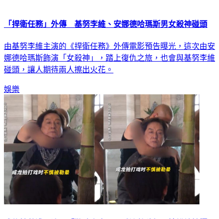
「捍衛任務」外傳 基努李維、安娜德哈瑪斯男女殺神碰頭
由基努李維主演的《捍衛任務》外傳電影預告曝光，這次由安
娜德哈瑪斯飾演「女殺神」，踏上復仇之旅，也會與基努李維
碰頭，讓人期待兩人擦出火花。
娛樂