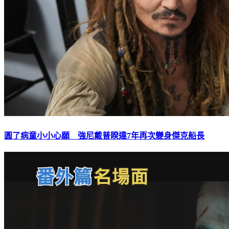
圓了病童小小心願 強尼戴普睽違7年再次變身傑克船長