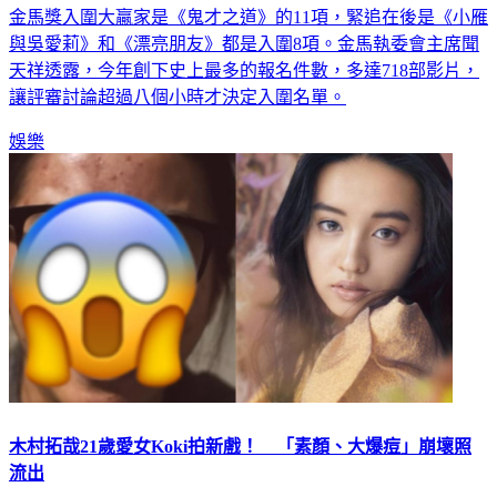
金馬獎入圍大贏家是《鬼才之道》的11項，緊追在後是《小雁
與吳愛莉》和《漂亮朋友》都是入圍8項。金馬執委會主席聞
天祥透露，今年創下史上最多的報名件數，多達718部影片，
讓評審討論超過八個小時才決定入圍名單。
娛樂
木村拓哉21歲愛女Koki拍新戲！ 「素顏、大爆痘」崩壞照
流出