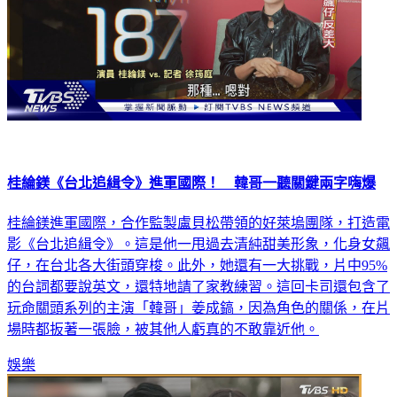
桂綸鎂《台北追緝令》進軍國際！ 韓哥一聽關鍵兩字嗨爆
桂綸鎂進軍國際，合作監製盧貝松帶領的好萊塢團隊，打造電
影《台北追緝令》。這是他一甩過去清純甜美形象，化身女飆
仔，在台北各大街頭穿梭。此外，她還有一大挑戰，片中95%
的台詞都要說英文，還特地請了家教練習。這回卡司還包含了
玩命關頭系列的主演「韓哥」姜成鎬，因為角色的關係，在片
場時都扳著一張臉，被其他人虧真的不敢靠近他。
娛樂