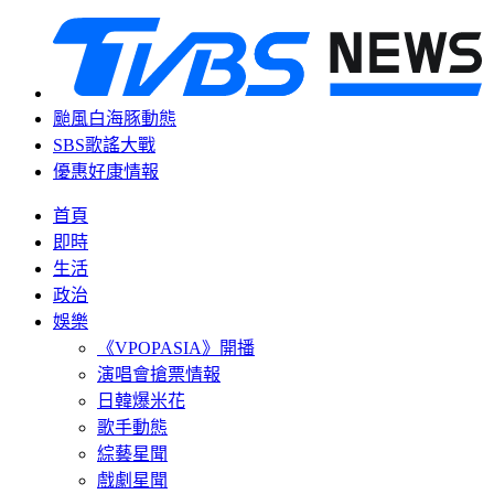
颱風白海豚動態
SBS歌謠大戰
優惠好康情報
首頁
即時
生活
政治
娛樂
《VPOPASIA》開播
演唱會搶票情報
日韓爆米花
歌手動態
綜藝星聞
戲劇星聞