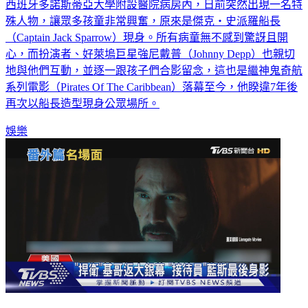
西班牙多諾斯蒂亞大學附設醫院病房內，日前突然出現一名特
殊人物，讓眾多孩童非常興奮，原來是傑克・史派羅船長
（Captain Jack Sparrow）現身。所有病童無不感到驚訝且開
心，而扮演者、好萊塢巨星強尼戴普（Johnny Depp）也親切
地與他們互動，並逐一跟孩子們合影留念，這也是繼神鬼奇航
系列電影（Pirates Of The Caribbean）落幕至今，他睽違7年後
再次以船長造型現身公眾場所。
娛樂