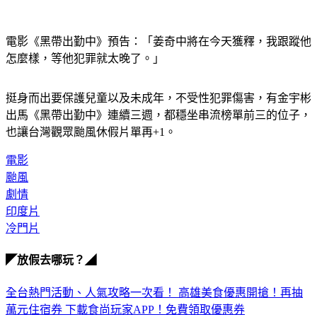
電影《黑帶出勤中》預告：「姜奇中將在今天獲釋，我跟蹤他
怎麼樣，等他犯罪就太晚了。」
挺身而出要保護兒童以及未成年，不受性犯罪傷害，有金宇彬
出馬《黑帶出勤中》連續三週，都穩坐串流榜單前三的位子，
也讓台灣觀眾颱風休假片單再+1。
電影
颱風
劇情
印度片
冷門片
◤放假去哪玩？◢
全台熱門活動、人氣攻略一次看！
高雄美食優惠開搶！再抽
萬元住宿券
下載食尚玩家APP！免費領取優惠券