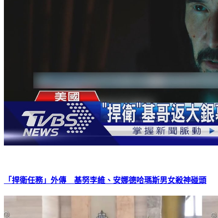
「捍衛任務」外傳 基努李維、安娜德哈瑪斯男女殺神碰頭