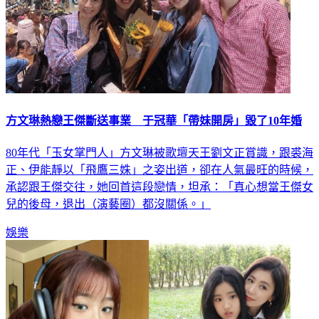
方文琳熱戀王傑斷送事業 于冠華「帶妹開房」毀了10年婚
80年代「玉女掌門人」方文琳被歌壇天王劉文正賞識，跟裘海
正、伊能靜以「飛鷹三姝」之姿出道，卻在人氣最旺的時候，
承認跟王傑交往，她回首這段戀情，坦承：「真心想當王傑女
兒的後母，退出（演藝圈）都沒關係。」
娛樂