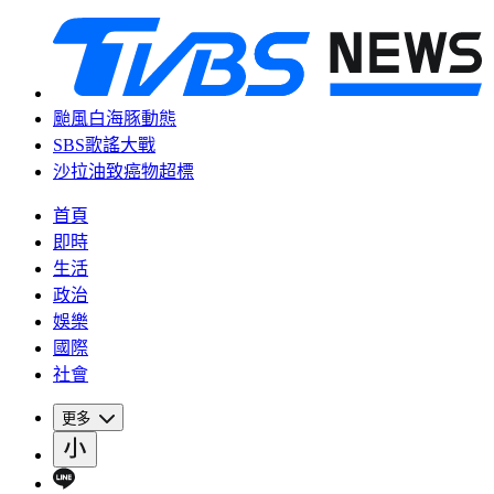
颱風白海豚動態
SBS歌謠大戰
沙拉油致癌物超標
首頁
即時
生活
政治
娛樂
國際
社會
更多