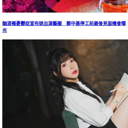
酗酒罹憂鬱症宣布退出演藝圈 鄭中基停工前最後見面機會曝
光