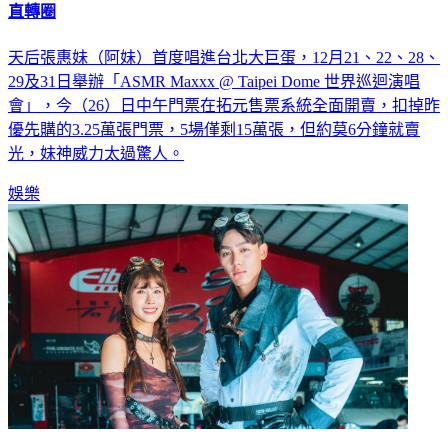
直轉圈
天后張惠妹（阿妹）首度唱進台北大巨蛋，12月21、22、28、
29及31日舉辦「ASMR Maxxx @ Taipei Dome 世界巡迴演唱
會」，今（26）日中午門票在拓元售票系統全面開賣，扣掉昨
優先購的3.25萬張門票，5場僅剩15萬張，但約莫6分鐘就賣
光，妹神威力太過驚人。
娛樂