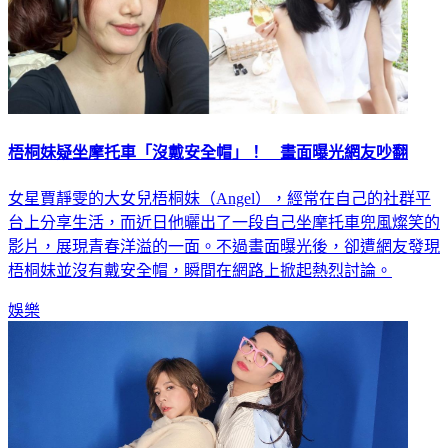
梧桐妹疑坐摩托車「沒戴安全帽」！ 畫面曝光網友吵翻
女星賈靜雯的大女兒梧桐妹（Angel），經常在自己的社群平
台上分享生活，而近日他曬出了一段自己坐摩托車兜風燦笑的
影片，展現青春洋溢的一面。不過畫面曝光後，卻遭網友發現
梧桐妹並沒有戴安全帽，瞬間在網路上掀起熱烈討論。
娛樂