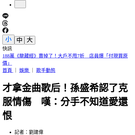
快訊
遠見天下創辦人高希均90歲辭世！「長壽5秘訣」曝 醫生也
認同
首頁
｜
娛樂
｜
歌手動態
才拿金曲歌后！孫盛希認了克
服情傷 嘆：分手不知道愛還
恨
記者：劉建偉