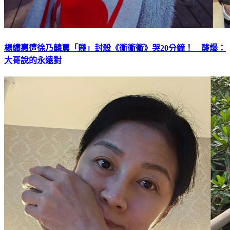
楊繡惠遭徐乃麟罵「賤」封殺《衝衝衝》哭20分鐘！ 酸爆：
大哥說的永遠對