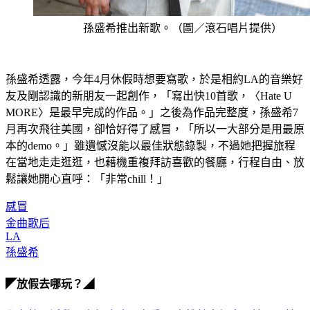
孫盛希推出新歌。（圖／滾石唱片提供）
孫盛希透露，今年4月休假時想要寫歌，於是相約LA的音樂好
友及剛認識的新朋友一起創作，「寫出快10首歌，〈Hate U 
MORE〉是最早完成的作品。」之後為作品完整度，孫盛希7
月再次飛往美國，卻恰好得了感冒，「所以一大部分是用最原
本的demo。」雖遺憾沒能以最佳狀態錄製，不過她把握旅程
在當地走走逛逛，也藉機重複拜訪喜歡的餐廳，行程自由、放
鬆讓她開心直呼：「非常chill！」
感冒
金曲歌后
LA
孫盛希
◤放假去哪玩？◢