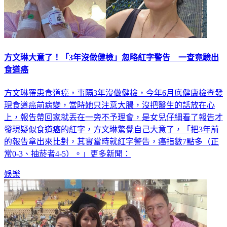
方文琳大意了！「3年沒做健檢」忽略紅字警告 一查竟驗出
食道癌
方文琳罹患食道癌，事隔3年沒做健檢，今年6月底健康檢查發
現食道癌前病變，當時她只注意大腸，沒把醫生的話放在心
上，報告帶回家就丟在一旁不予理會，是女兒仔細看了報告才
發現疑似食道癌的紅字，方文琳驚覺自己大意了，「把3年前
的報告拿出來比對，其實當時就紅字警告，癌指數7點多（正
常0-3、抽菸者4-5）。」更多新聞：
娛樂