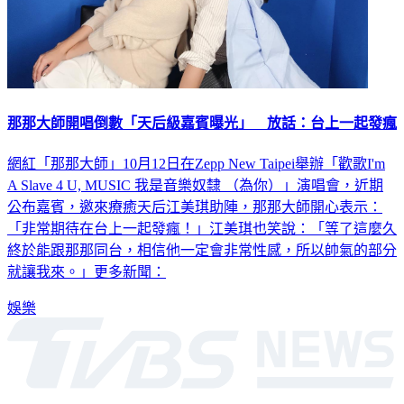
那那大師開唱倒數「天后級嘉賓曝光」 放話：台上一起發瘋
網紅「那那大師」10月12日在Zepp New Taipei舉辦「歡歌I'm
A Slave 4 U, MUSIC 我是音樂奴隸 （為你）」演唱會，近期
公布嘉賓，邀來療癒天后江美琪助陣，那那大師開心表示：
「非常期待在台上一起發瘋！」江美琪也笑說：「等了這麼久
終於能跟那那同台，相信他一定會非常性感，所以帥氣的部分
就讓我來。」更多新聞：
娛樂