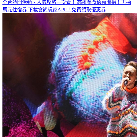
全台熱門活動、人氣攻略一次看！
高雄美食優惠開搶！再抽
萬元住宿券
下載食尚玩家APP！免費領取優惠券