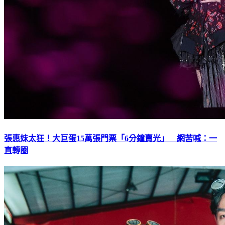
張惠妹太狂！大巨蛋15萬張門票「6分鐘賣光」 網苦喊：一
直轉圈