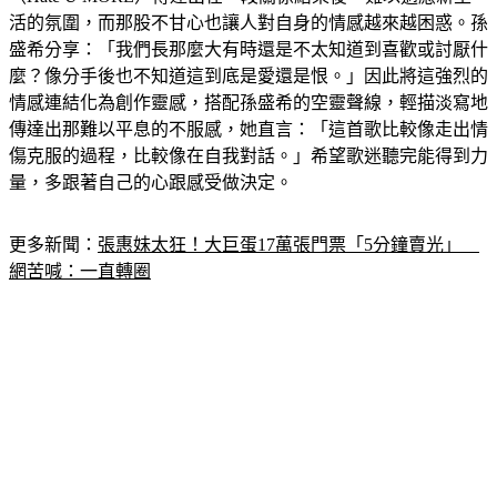
活的氛圍，而那股不甘心也讓人對自身的情感越來越困惑。孫
盛希分享：「我們長那麼大有時還是不太知道到喜歡或討厭什
麼？像分手後也不知道這到底是愛還是恨。」因此將這強烈的
情感連結化為創作靈感，搭配孫盛希的空靈聲線，輕描淡寫地
傳達出那難以平息的不服感，她直言：「這首歌比較像走出情
傷克服的過程，比較像在自我對話。」希望歌迷聽完能得到力
量，多跟著自己的心跟感受做決定。
更多新聞：
張惠妹太狂！大巨蛋17萬張門票「5分鐘賣光」　
網苦喊：一直轉圈