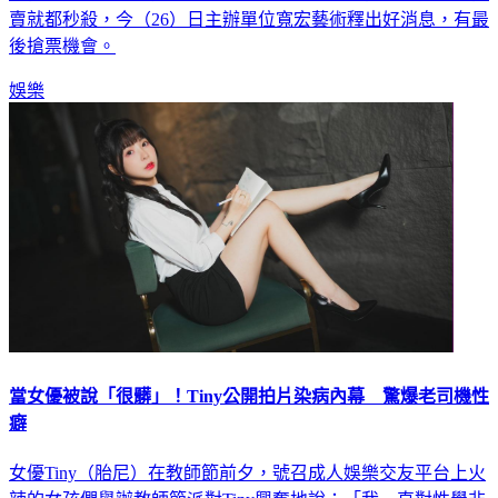
賣就都秒殺，今（26）日主辦單位寬宏藝術釋出好消息，有最
後搶票機會。
娛樂
當女優被說「很髒」！Tiny公開拍片染病內幕 驚爆老司機性
癖
女優Tiny（胎尼）在教師節前夕，號召成人娛樂交友平台上火