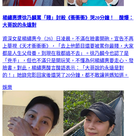
楊繡惠遭徐乃麟罵「賤」封殺《衝衝衝》哭20分鐘！ 酸爆：
大哥說的永遠對
資深女星楊繡惠今（26）日凌晨，不滿在臉書開砲，宣告不再
上華視《天才衝衝衝》，「去上他節目還要被罵你最賤，大家
都是人生父母養，到現在我都過不去」。徐乃麟今也認了是
「兇手」，但也不滿只是開玩笑，不懂為何楊繡惠要走心、發
臉書。對此，楊繡惠酸言酸語表示：「大哥說的永遠是對
的！」她錄完影回家後還哭了20分鐘，都不敢讓爸媽知道。
娛樂