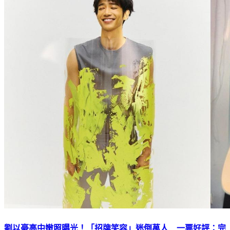
劉以豪高中嫩照曝光！「招牌笑容」迷倒萬人 一票好評：完