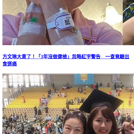
方文琳大意了！「3年沒做健檢」忽略紅字警告 一查竟驗出
食道癌