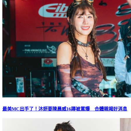
最美MC出手了！沐妍要陳晨威16蹲被罵爆 合體親揭好消息