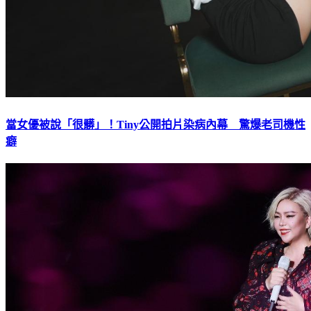
當女優被說「很髒」！Tiny公開拍片染病內幕 驚爆老司機性
癖