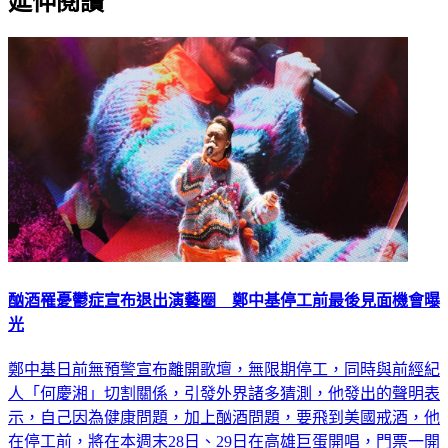
延伸閱讀
酗酒罹憂鬱症宣布退出演藝圈 鄭中基停工前最後見面機會曝
光
鄭中基日前無預警宣布離開歌壇，無限期停工，同時與前經紀
人「何慶湘」切割關係，引發外界諸多猜測，他發出的聲明表
示，自己因為健康問題，加上酗酒問題，要飛到美國戒酒，他
在停工前，將在本週末28日、29日在高雄巨蛋開唱，門票一開