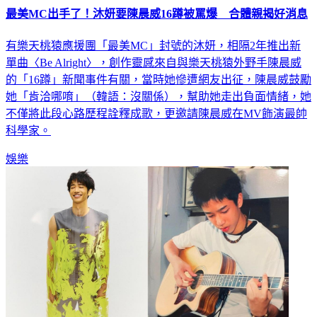
最美MC出手了！沐妍要陳晨威16蹲被罵爆 合體親揭好消息
有樂天桃猿應援團「最美MC」封號的沐妍，相隔2年推出新
單曲〈Be Alright〉，創作靈感來自與樂天桃猿外野手陳晨威
的「16蹲」新聞事件有關，當時她慘遭網友出征，陳晨威鼓勵
她「肯洽哪唷」（韓語：沒關係），幫助她走出負面情緒，她
不僅將此段心路歷程詮釋成歌，更邀請陳晨威在MV飾演最帥
科學家。
娛樂