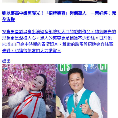
劉以豪高中嫩照曝光！「招牌笑容」迷倒萬人 一票好評：完
全沒變
38歲男星劉以豪出演過多部膾炙人口的戲劇作品，帥氣陽光的
形象更是深植人心，迷人的笑容更是捕獲不少粉絲。日前他
PO出自己高中時期的青澀照片，稚嫩的臉蛋與招牌笑容絲毫
未變，也獲得網友們大力讚賞。
娛樂