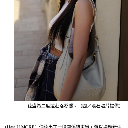
孫盛希二度遠赴洛杉磯。（圖／滾石唱片提供）
〈Hate U MORE〉傳達出在一段關係結束後，難以適應新生