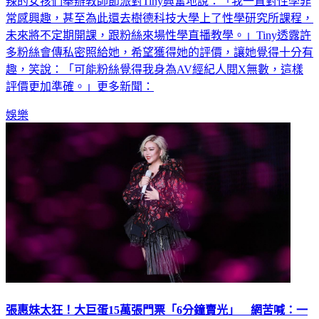
辣的女孩們舉辦教師節派對Tiny興奮地說：「我一直對性學非
常感興趣，甚至為此還去樹德科技大學上了性學研究所課程，
未來將不定期開課，跟粉絲來場性學直播教學。」Tiny透露許
多粉絲會傳私密照給她，希望獲得她的評價，讓她覺得十分有
趣，笑說：「可能粉絲覺得我身為AV經紀人閱X無數，這樣
評價更加準確。」更多新聞：
娛樂
張惠妹太狂！大巨蛋15萬張門票「6分鐘賣光」 網苦喊：一