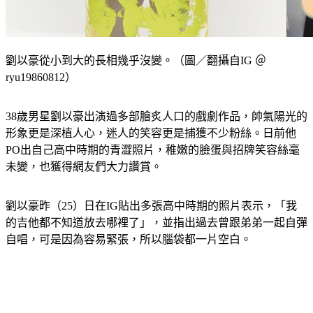
劉以豪從小到大的長相幾乎沒變。（圖／翻攝自IG ＠
ryu19860812）
38歲男星劉以豪出演過多部膾炙人口的戲劇作品，帥氣陽光的
形象更是深植人心，迷人的笑容更是捕獲不少粉絲。日前他
PO出自己高中時期的青澀照片，稚嫩的臉蛋與招牌笑容絲毫
未變，也獲得網友們大力讚賞。
劉以豪昨（25）日在IG貼出多張高中時期的照片表示，「我
的吉他都不知道放去哪裡了」，並指出過去曾跟弟弟一起自彈
自唱，可是因為容易緊張，所以腦袋都一片空白。