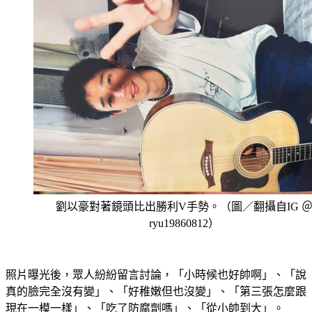
劉以豪對著鏡頭比出勝利V手勢。（圖／翻攝自IG 
ryu19860812）
照片曝光後，眾人紛紛留言討論，「小時候也好帥啊」、「說
真的臉完全沒有變」、「好稚嫩但也沒變」、「第三張怎麼跟
現在一模一樣」、「吃了防腐劑嗎」、「從小帥到大」。