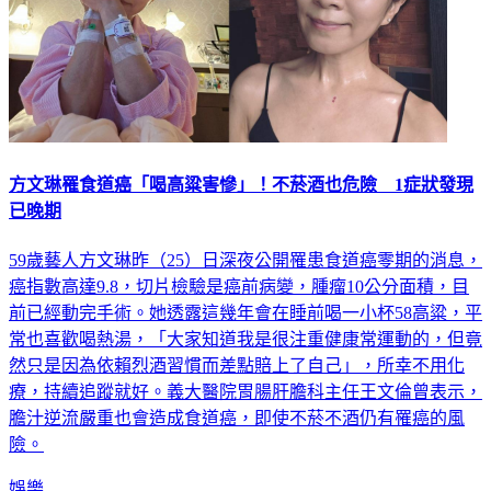
方文琳罹食道癌「喝高粱害慘」！不菸酒也危險 1症狀發現
已晚期
59歲藝人方文琳昨（25）日深夜公開罹患食道癌零期的消息，
癌指數高達9.8，切片檢驗是癌前病變，腫瘤10公分面積，目
前已經動完手術。她透露這幾年會在睡前喝一小杯58高粱，平
常也喜歡喝熱湯，「大家知道我是很注重健康常運動的，但竟
然只是因為依賴烈酒習慣而差點賠上了自己」，所幸不用化
療，持續追蹤就好。義大醫院胃腸肝膽科主任王文倫曾表示，
膽汁逆流嚴重也會造成食道癌，即使不菸不酒仍有罹癌的風
險。
娛樂