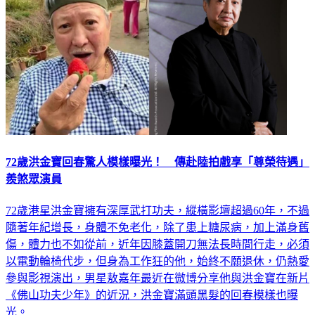
72歲洪金寶回春驚人模樣曝光！ 傳赴陸拍戲享「尊榮待遇」
羨煞眾演員
72歲港星洪金寶擁有深厚武打功夫，縱橫影壇超過60年，不過
隨著年紀增長，身體不免老化，除了患上糖尿病，加上滿身舊
傷，體力也不如從前，近年因膝蓋開刀無法長時間行走，必須
以電動輪椅代步，但身為工作狂的他，始終不願退休，仍熱愛
參與影視演出，男星敖嘉年最近在微博分享他與洪金寶在新片
《佛山功夫少年》的近況，洪金寶滿頭黑髮的回春模樣也曝
光。