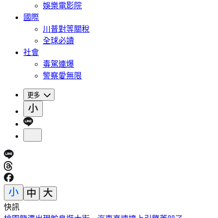
娛樂電影院
國際
川普對等關稅
全球必讀
社會
毒駕連爆
警察愛無限
更多
快訊