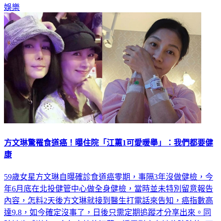
娛樂
方文琳驚罹食道癌！曝住院「江蕙1可愛暖舉」：我們都要健
康
59歲女星方文琳自曝確診食道癌零期，事隔3年沒做健檢，今
年6月底在北投健管中心做全身健檢，當時並未特別留意報告
內容，怎料2天後方文琳就接到醫生打電話來告知，癌指數高
達9.8，如今確定沒事了，日後只需定期追蹤才分享出來。同