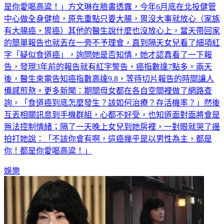
是你愛喝高粱！」方文琳在臉書透露，今年6月底在北投健管
中心做全身健檢，原先重點只要大腸，胃沒大事就放心（家族
有大腸癌，胃癌）其他的醫生說什麼也沒放心上，當天帶回家
的簡單報告也就丟在一旁不予理會，直到隔天女兒看了細項紅
字「疑似食道癌」，詢問她是否知情，她才認真看了一下報
告，發現3年前的報告就有紅字警告，癌指數達7點多。兩天
後，醫生來電告知癌指數高達9.8，等待切片報告的時間讓人
備感煎熬。更多新聞：期間母女都在各自空間裡做了網路查
詢，「食道癌到底怎麼發生？該如何治療？存活機率？」然後
互丟相關訊息到手機群組，心都不好受，也知道面對面將會是
無法控制情緒；隔了一天晚上女兒到她房裡，一對眼就哭了邊
拍打她說：「不該你會有啊，這癌幾乎是以男性為主，都是
你！都是你愛喝高粱！」
娛樂