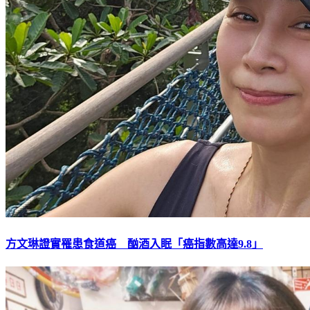
方文琳證實罹患食道癌 酗酒入眠「癌指數高達9.8」