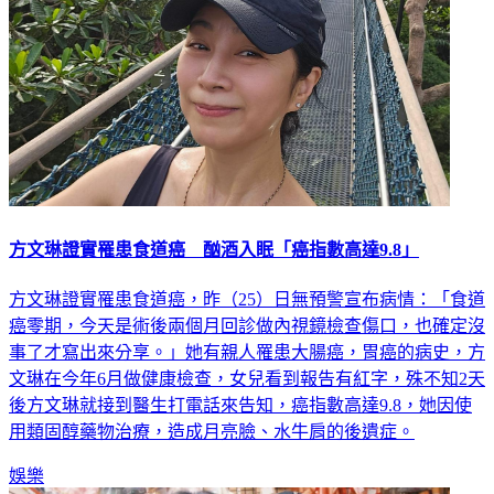
方文琳證實罹患食道癌 酗酒入眠「癌指數高達9.8」
方文琳證實罹患食道癌，昨（25）日無預警宣布病情：「食道
癌零期，今天是術後兩個月回診做內視鏡檢查傷口，也確定沒
事了才寫出來分享。」她有親人罹患大腸癌，胃癌的病史，方
文琳在今年6月做健康檢查，女兒看到報告有紅字，殊不知2天
後方文琳就接到醫生打電話來告知，癌指數高達9.8，她因使
用類固醇藥物治療，造成月亮臉、水牛肩的後遺症。
娛樂