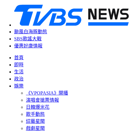
颱風白海豚動態
SBS歌謠大戰
優惠好康情報
首頁
即時
生活
政治
娛樂
《VPOPASIA》開播
演唱會搶票情報
日韓爆米花
歌手動態
綜藝星聞
戲劇星聞