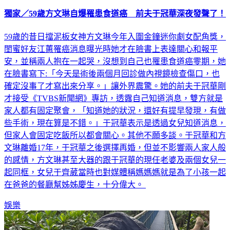
獨家／59歲方文琳自爆罹患食道癌 前夫于冠華深夜發聲了！
59歲的昔日擋泥板女神方文琳今年入圍金鐘迷你劇女配角獎，
閨蜜好友江蕙罹癌消息曝光時她才在臉書上表達關心和報平
安，並稱兩人抱在一起哭，沒想到自己也罹患食道癌零期，她
在臉書寫下:「今天是術後兩個月回診做內視鏡檢查傷口，也
確定沒事了才寫出來分享。」讓外界震驚。她的前夫于冠華剛
才接受《TVBS新聞網》專訪，透露自己知道消息，雙方就是
家人都有固定聚會，「知道她的狀況，還好有提早發現，有做
些手術，現在算是不錯。」于冠華表示是透過女兒知道消息，
但家人會固定吃飯所以都會關心。其他不願多談。于冠華和方
文琳離婚17年，于冠華之後選擇再婚，但並不影響兩人家人般
的感情，方文琳甚至大器的跟于冠華的現任老婆及兩個女兒一
起同框，女兒于齊葳當時也對媒體稱媽媽媽就是為了小孩一起
在爸爸的餐廳幫姊姊慶生，十分偉大。
娛樂