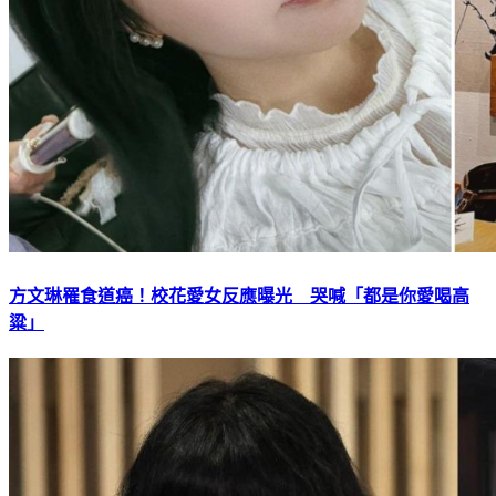
方文琳罹食道癌！校花愛女反應曝光 哭喊「都是你愛喝高
粱」