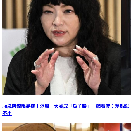
58歲唐綺陽暴瘦！消風一大圈成「瓜子臉」 網看傻：差點認
不出