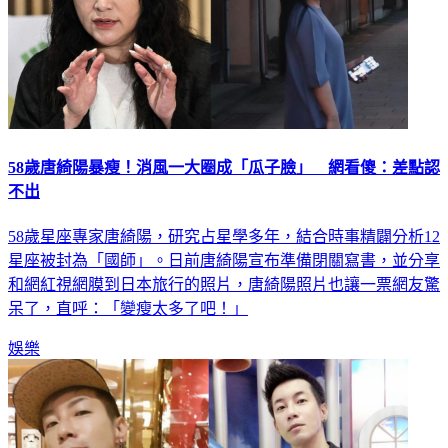
58歲唐綺陽暴瘦！消風一大圈成「瓜子臉」 網看傻：差點認
不出
58歲星座專家唐綺陽，研究占星學多年，結合時事精闢分析12
星座被封為「國師」。日前唐綺陽宣布準備閉關寫書，並分享
和網紅視網膜到日本旅行的照片，唐綺陽照片也讓一票網友驚
呆了，直呼：「變瘦太多了吧！」
娛樂