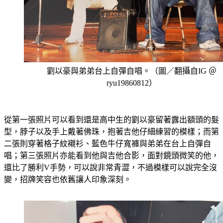
劉以豪與弟弟台上自彈自唱。（圖／翻攝自IG ＠
ryu19860812）
從第一張照片可以看到還是高中生的劉以豪留著露出額頭的髮
型，脖子以及手上戴著佛珠，抱著吉他仔細練習的模樣；而第
二張則穿著格子紋襯衫、藍色牛仔寬褲與弟弟在台上自彈自
唱；第三張照片亦能看到他與吉他合影，面對鏡頭微笑的他，
還比了勝利V手勢，可以說非常青澀，不過模樣可以說完全沒
變，招牌笑容也依舊讓人印象深刻。