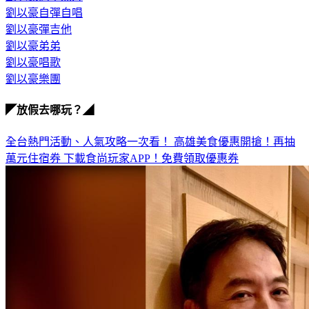
劉以豪自彈自唱
劉以豪彈吉他
劉以豪弟弟
劉以豪唱歌
劉以豪樂團
◤放假去哪玩？◢
全台熱門活動、人氣攻略一次看！
高雄美食優惠開搶！再抽
萬元住宿券
下載食尚玩家APP！免費領取優惠券