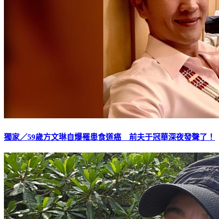
獨家／59歲方文琳自爆罹患食道癌 前夫于冠華深夜發聲了！