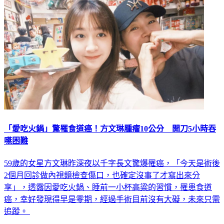
「愛吃火鍋」驚罹食道癌！方文琳腫瘤10公分 開刀5小時吞
嚥困難
59歲的女星方文琳昨深夜以千字長文驚爆罹癌，「今天是術後
2個月回診做內視鏡檢查傷口，也確定沒事了才寫出來分
享」，透露因愛吃火鍋、睡前一小杯高粱的習慣，罹患食道
癌，幸好發現得早是零期，經過手術目前沒有大礙，未來只需
追蹤。