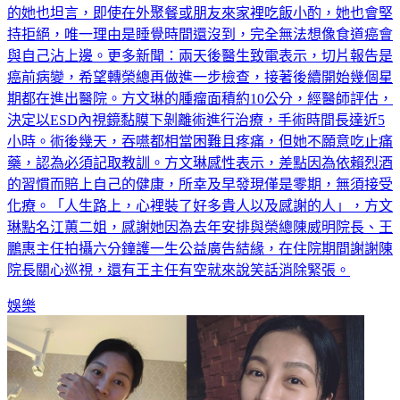
的她也坦言，即使在外聚餐或朋友來家裡吃飯小酌，她也會堅
持拒絕，唯一理由是睡覺時間還沒到，完全無法想像食道癌會
與自己沾上邊。更多新聞：兩天後醫生致電表示，切片報告是
癌前病變，希望轉榮總再做進一步檢查，接著後續開始幾個星
期都在進出醫院。方文琳的腫瘤面積約10公分，經醫師評估，
決定以ESD內視鏡黏膜下剝離術進行治療，手術時間長達近5
小時。術後幾天，吞嚥都相當困難且疼痛，但她不願意吃止痛
藥，認為必須記取教訓。方文琳感性表示，差點因為依賴烈酒
的習慣而賠上自己的健康，所幸及早發現僅是零期，無須接受
化療。「人生路上，心裡裝了好多貴人以及感謝的人」，方文
琳點名江蕙二姐，感謝她因為去年安排與榮總陳威明院長、王
鵬惠主任拍攝六分鐘護一生公益廣告結緣，在住院期間謝謝陳
院長關心巡視，還有王主任有空就來說笑話消除緊張。
娛樂