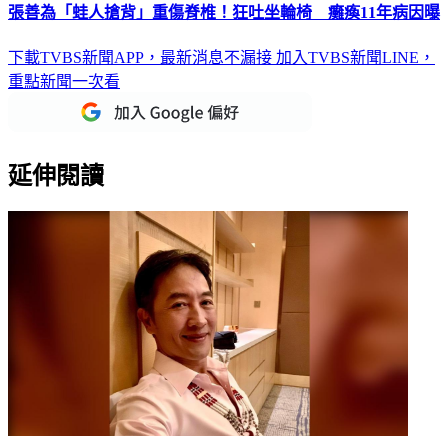
張善為「蛙人搶背」重傷脊椎！狂吐坐輪椅 癱瘓11年病因曝
下載TVBS新聞APP，最新消息不漏接
加入TVBS新聞LINE，
重點新聞一次看
延伸閱讀