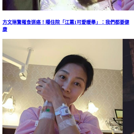
方文琳驚罹食道癌！曝住院「江蕙1可愛暖舉」：我們都要健
康