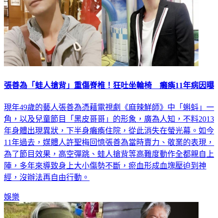
張善為「蛙人搶背」重傷脊椎！狂吐坐輪椅 癱瘓11年病因曝
現年49歲的藝人張善為憑藉電視劇《麻辣鮮師》中「蝌蚪」一
角，以及兒童節目「黑皮哥哥」的形象，廣為人知，不料2013
年身體出現異狀，下半身癱瘓住院，從此消失在螢光幕。如今
11年過去，媒體人許聖梅回憶張善為當時賣力、敬業的表現，
為了節目效果，高空彈跳、蛙人搶背等高難度動作全都親自上
陣，多年來導致身上大小傷勢不斷，瘀血形成血塊壓迫到神
經，沒辦法再自由行動。
娛樂