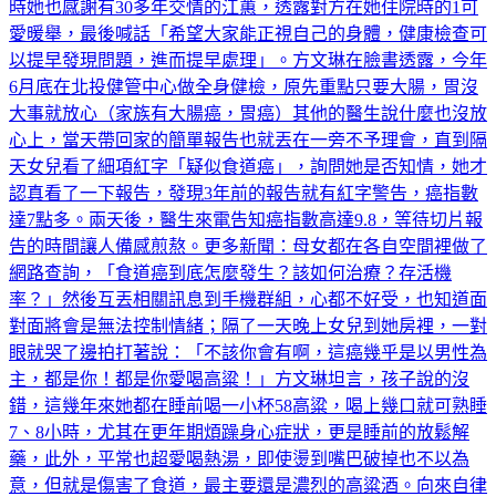
時她也感謝有30多年交情的江蕙，透露對方在她住院時的1可
愛暖舉，最後喊話「希望大家能正視自己的身體，健康檢查可
以提早發現問題，進而提早處理」。方文琳在臉書透露，今年
6月底在北投健管中心做全身健檢，原先重點只要大腸，胃沒
大事就放心（家族有大腸癌，胃癌）其他的醫生說什麼也沒放
心上，當天帶回家的簡單報告也就丟在一旁不予理會，直到隔
天女兒看了細項紅字「疑似食道癌」，詢問她是否知情，她才
認真看了一下報告，發現3年前的報告就有紅字警告，癌指數
達7點多。兩天後，醫生來電告知癌指數高達9.8，等待切片報
告的時間讓人備感煎熬。更多新聞：母女都在各自空間裡做了
網路查詢，「食道癌到底怎麼發生？該如何治療？存活機
率？」然後互丟相關訊息到手機群組，心都不好受，也知道面
對面將會是無法控制情緒；隔了一天晚上女兒到她房裡，一對
眼就哭了邊拍打著說：「不該你會有啊，這癌幾乎是以男性為
主，都是你！都是你愛喝高粱！」方文琳坦言，孩子說的沒
錯，這幾年來她都在睡前喝一小杯58高粱，喝上幾口就可熟睡
7、8小時，尤其在更年期煩躁身心症狀，更是睡前的放鬆解
藥，此外，平常也超愛喝熱湯，即使燙到嘴巴破掉也不以為
意，但就是傷害了食道，最主要還是濃烈的高粱酒。向來自律