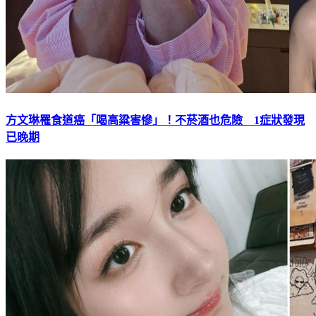
方文琳罹食道癌「喝高粱害慘」！不菸酒也危險 1症狀發現
已晚期