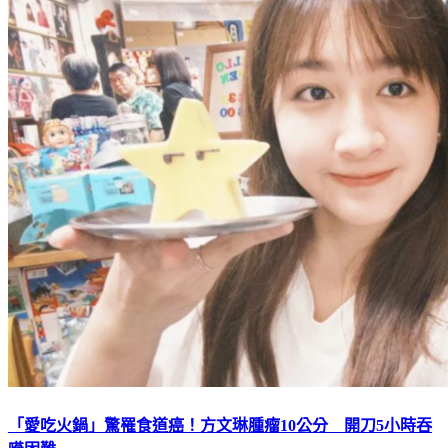
「愛吃火鍋」驚罹食道癌！方文琳腫瘤10公分 開刀5小時吞