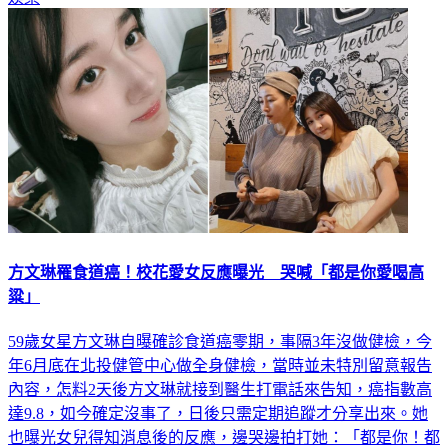
方文琳罹食道癌！校花愛女反應曝光 哭喊「都是你愛喝高
粱」
59歲女星方文琳自曝確診食道癌零期，事隔3年沒做健檢，今
年6月底在北投健管中心做全身健檢，當時並未特別留意報告
內容，怎料2天後方文琳就接到醫生打電話來告知，癌指數高
達9.8，如今確定沒事了，日後只需定期追蹤才分享出來。她
也曝光女兒得知消息後的反應，邊哭邊拍打她：「都是你！都