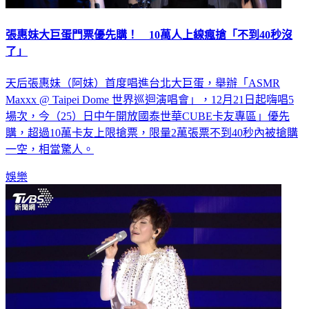
張惠妹大巨蛋門票優先購！ 10萬人上線瘋搶「不到40秒沒
了」
天后張惠妹（阿妹）首度唱進台北大巨蛋，舉辦「ASMR
Maxxx @ Taipei Dome 世界巡迴演唱會」，12月21日起嗨唱5
場次，今（25）日中午開放國泰世華CUBE卡友專區」優先
購，超過10萬卡友上限搶票，限量2萬張票不到40秒內被搶購
一空，相當驚人。
娛樂