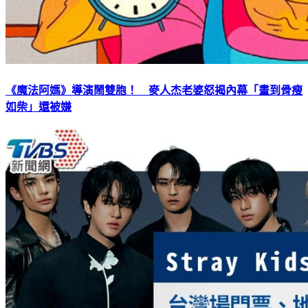
《魔法阿媽》導演鬧雙胞！ 麥人杰老婆怒揭內幕「畫到骨瘦
如柴」還被嫌