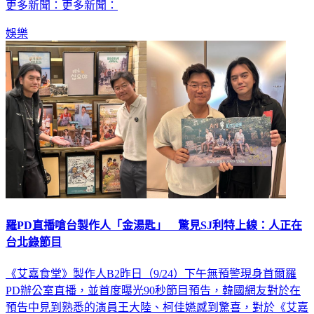
更多新聞：更多新聞：
娛樂
羅PD直播嗆台製作人「金湯匙」 驚見SJ利特上線：人正在
台北錄節目
《艾嘉食堂》製作人B2昨日（9/24）下午無預警現身首爾羅
PD辦公室直播，並首度曝光90秒節目預告，韓國網友對於在
預告中見到熟悉的演員王大陸、柯佳嬿感到驚喜，對於《艾嘉