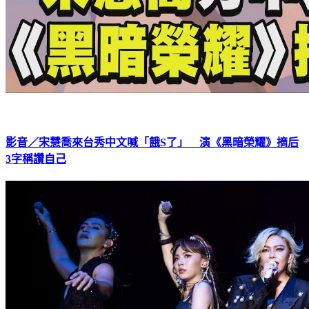
影音／宋慧喬來台秀中文喊「餓S了」 演《黑暗榮耀》摘后
3字稱讚自己