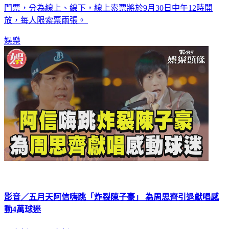
門票，分為線上、線下，線上索票將於9月30日中午12時開
放，每人限索票兩張。
娛樂
影音／五月天阿信嗨跳「炸裂陳子豪」 為周思齊引退獻唱感
動4萬球迷