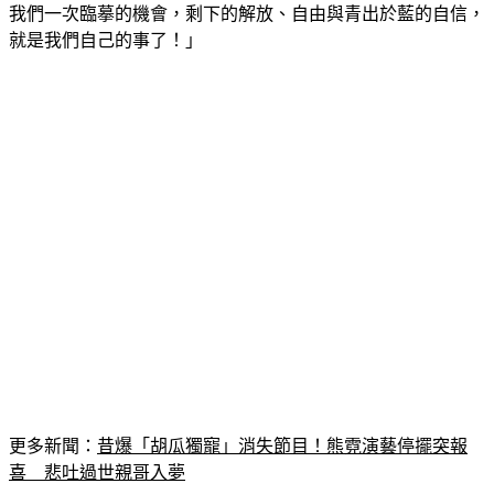
我們一次臨摹的機會，剩下的解放、自由與青出於藍的自信，
就是我們自己的事了！」
更多新聞：
昔爆「胡瓜獨寵」消失節目！熊霓演藝停擺突報
喜　悲吐過世親哥入夢