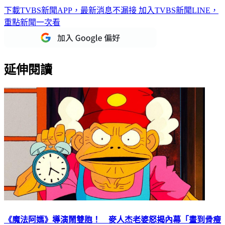
下載TVBS新聞APP，最新消息不漏接
加入TVBS新聞LINE，
重點新聞一次看
延伸閱讀
《魔法阿媽》導演鬧雙胞！ 麥人杰老婆怒揭內幕「畫到骨瘦