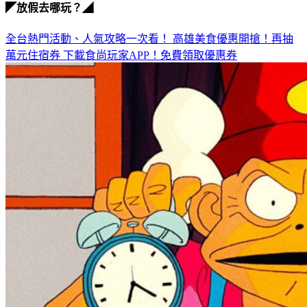
◤放假去哪玩？◢
全台熱門活動、人氣攻略一次看！
高雄美食優惠開搶！再抽
萬元住宿券
下載食尚玩家APP！免費領取優惠券