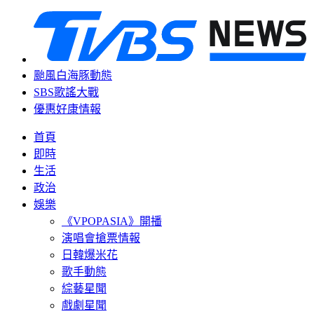
颱風白海豚動態
SBS歌謠大戰
優惠好康情報
首頁
即時
生活
政治
娛樂
《VPOPASIA》開播
演唱會搶票情報
日韓爆米花
歌手動態
綜藝星聞
戲劇星聞