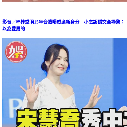
影音／棒棒堂睽15年合體曝威廉新身分 小杰認穩交全場驚：
以為愛男的