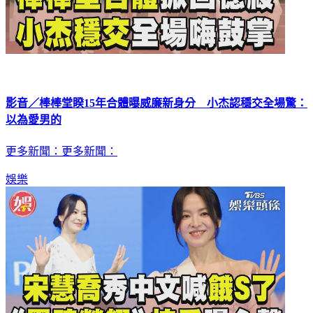
影音／棒棒堂睽15年合體曝威廉新身分 小杰認穩交全場驚：
以為愛男的
更多新聞：更多新聞：
娛樂