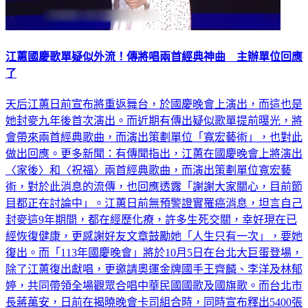
江蕙國慶歌單疑似外流！傳將唱兩首經典神曲 主辦單位回應
了
天后江蕙日前宣布將重返舞台，於國慶晚會上演出，而這也是
她封麥九年後首次演出。而近期有傳出疑似歌單提前曝光，將
會帶來兩首經典歌曲，而演出策劃單位「寬宏藝術」，也對此
做出回應。更多新聞：有傳聞指出，江蕙在國慶晚會上將演出
〈家後〉和〈祝福〉兩首經典歌曲，而演出策劃單位寬宏藝
術，對於此消息的流傳，也回應透露「謝謝大家關心，目前節
目都正在討論中」。江蕙日前無預警證實罹癌消息，坦言自己
封麥這9年期間，都在經歷化療，許多生死交關，幸好現在已
經恢復健康，更感謝好友文章鼓勵她「人生只有一次」，要她
復出。而「113年國慶晚會」將於10月5日在台北大巨蛋登場，
除了江蕙復出獻唱，更邀請奧運金牌國手王齊麟、李洋及林郁
婷，共同帶領全場觀眾合唱中華民國國歌及國旗歌。而台北市
長蔣萬安，日前在揭曉晚會卡司組合時，同時宣布釋出5400張