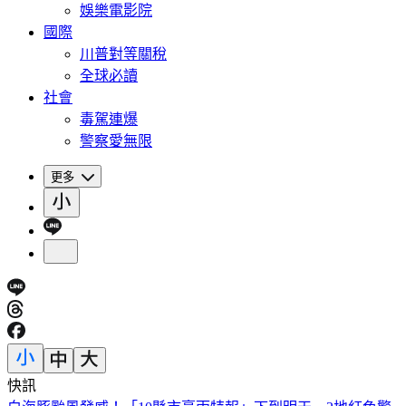
娛樂電影院
國際
川普對等關稅
全球必讀
社會
毒駕連爆
警察愛無限
更多
快訊