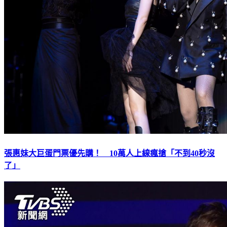
張惠妹大巨蛋門票優先購！ 10萬人上線瘋搶「不到40秒沒
了」