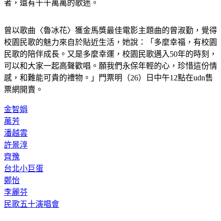
者，還有千千萬萬的歌迷。
曾以歌曲〈魯冰花〉獲金馬獎最佳電影主題曲的曾淑勤，覺得
校園民歌的魅力來自於貼近生活，她說：「多麼幸福，有校園
民歌的陪伴成長。又是多麼幸運，校園民歌邁入50年的時刻，
可以和大家一起高聲歡唱。願我們永保年輕的心，珍惜這份情
感，和難能可貴的禮物。」門票明（26）日中午12點在udn售
票網開賣。
金智娟
萬芳
潘越雲
許景淳
齊豫
台北小巨蛋
鄭怡
李麗芬
民歌五十演唱會