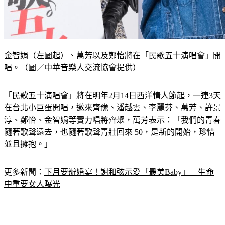
金智娟（左圖起）、萬芳以及鄭怡將在「民歌五十演唱會」開
唱。（圖／中華音樂人交流協會提供）
「民歌五十演唱會」將在明年2月14日西洋情人節起，一連3天
在台北小巨蛋開唱，邀來齊豫、潘越雲、李麗芬、萬芳、許景
淳、鄭怡、金智娟等實力唱將齊聚，萬芳表示：「我們的青春
隨著歌聲遠去，也隨著歌聲青壯回來 50，是新的開始，珍惜
並且擁抱。」
更多新聞：
下月要辦婚宴！謝和弦示愛「最美Baby」　生命
中重要女人曝光