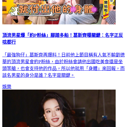
頂流男星爆「約P粉絲」腳踏多船！葛斯齊曝關鍵：名字正反
唸都行
「最強狗仔」葛斯齊再爆料！日前他上節目稱有人氣不輸劉德
華的頂流男星會約P粉絲，由於粉絲會請他出國吃美食還是坐
頭等艙，也會支持他的作品，所以他就用「身體」來回報，而
該名男星的身分是誰？名字是關鍵。
娛樂