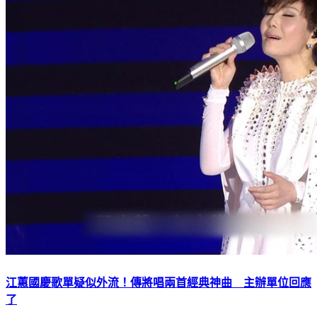
江蕙國慶歌單疑似外流！傳將唱兩首經典神曲 主辦單位回應
了