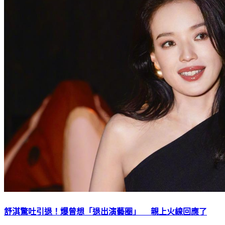
舒淇驚吐引退！爆曾想「退出演藝圈」 親上火線回應了