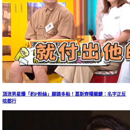
頂流男星爆「約P粉絲」腳踏多船！葛斯齊曝關鍵：名字正反
唸都行