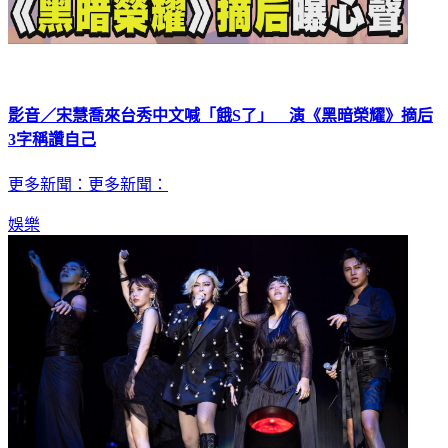
影音／宋慧喬來台秀中文喊「餓S了」 演《黑暗榮耀》摘后
3字稱讚自己
更多新聞：更多新聞：
娛樂