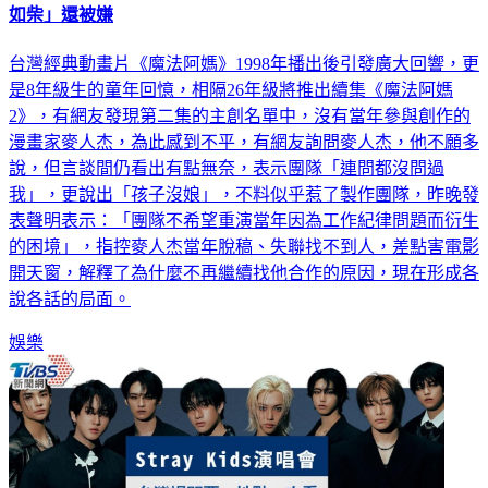
如柴」還被嫌
台灣經典動畫片《魔法阿媽》1998年播出後引發廣大回響，更
是8年級生的童年回憶，相隔26年級將推出續集《魔法阿媽
2》，有網友發現第二集的主創名單中，沒有當年參與創作的
漫畫家麥人杰，為此感到不平，有網友詢問麥人杰，他不願多
說，但言談間仍看出有點無奈，表示團隊「連問都沒問過
我」，更說出「孩子沒娘」，不料似乎惹了製作團隊，昨晚發
表聲明表示：「團隊不希望重演當年因為工作紀律問題而衍生
的困境」，指控麥人杰當年脫稿、失聯找不到人，差點害電影
開天窗，解釋了為什麼不再繼續找他合作的原因，現在形成各
說各話的局面。
娛樂