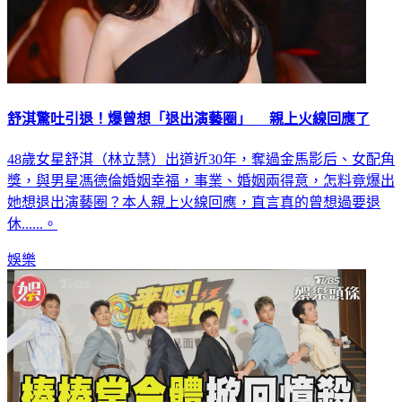
舒淇驚吐引退！爆曾想「退出演藝圈」 親上火線回應了
48歲女星舒淇（林立慧）出道近30年，奪過金馬影后、女配角
獎，與男星馮德倫婚姻幸福，事業、婚姻兩得意，怎料竟爆出
她想退出演藝圈？本人親上火線回應，直言真的曾想過要退
休......。
娛樂