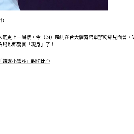
供）
人氣更上一層樓，今（24）晚則在台大體育館舉辦粉絲見面會，
佑錫也都驚喜「現身」了！
「辣露小蠻腰」親切比心