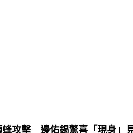
」
頭蜂攻擊 邊佑錫驚喜「現身」