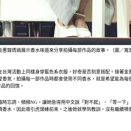
金惠奫透過展示香水味道來分享拍攝每部作品的故事。（圖／寬
在台灣活動上同樣身穿藍色系衣服，好奇是否刻意搭配。接著金
愛香氛，拍攝每一部作品時都會使用不同香水，就是希望能為每
等作品的回憶。
臨時忘詞、頻頻NG，讓她急得用中文說「對不起」、「等一下
噴香水，因此吸引虎頭蜂前來，之後她就學到教訓，沒有繼續噴