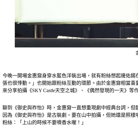
今晚一開場金惠奫身穿水藍色洋裝出場，就有粉絲想起邊佑錫
張也很悸動。」也開始跟粉絲互動的環節。由於金惠奫相當喜
來分享拍攝《SKY Castle天空之城》、《偶然發現的一天》
聊到《御史與祚怡》時，金惠奫一直想重現劇中經典台詞，但
因為《御史與祚怡》是古裝劇，要在山中拍攝，但她還是照樣
粉絲：「上山的時候不要噴香水喔！」