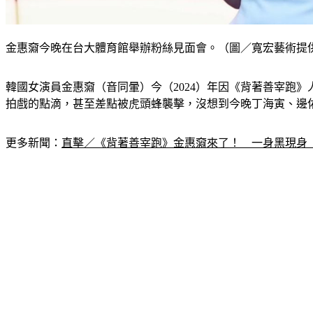
金惠奫今晚在台大體育館舉辦粉絲見面會。（圖／寬宏藝術提
韓國女演員金惠奫（音同暈）今（2024）年因《背著善宰跑》
拍戲的點滴，甚至差點被虎頭蜂襲擊，沒想到今晚丁海寅、邊
更多新聞：
直擊／《背著善宰跑》金惠奫來了！　一身黑現身