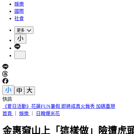
娛樂
國際
社會
更多
快訊
188萬《龍藏經》賣掉了！大戶不甩7折 店員爆「付現買原價
首頁
｜
娛樂
｜
日韓爆米花
金惠奫山上「這樣做」險遭虎