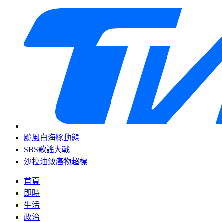
颱風白海豚動態
SBS歌謠大戰
沙拉油致癌物超標
首頁
即時
生活
政治