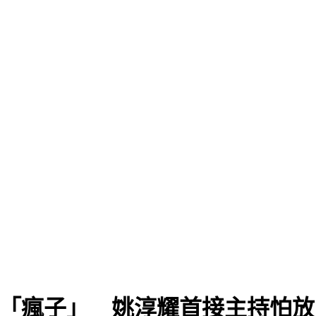
」
嗆他「瘋子」 姚淳耀首接主持怕