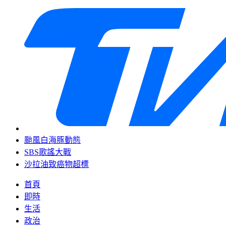
颱風白海豚動態
SBS歌謠大戰
沙拉油致癌物超標
首頁
即時
生活
政治