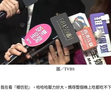
圖／TVBS
嘛，我在看『模仿犯』，哈哈哈壓力好大，媽呀整個晚上吃都吃不