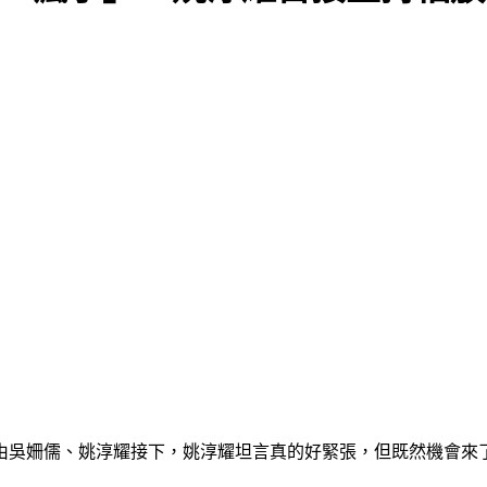
別由吳姍儒、姚淳耀接下，姚淳耀坦言真的好緊張，但既然機會來