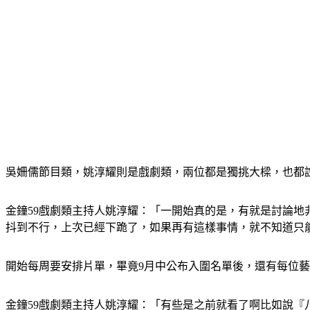
吳姍儒節目類，姚淳耀則是戲劇類，兩位都是獨挑大樑，也都
金鐘59戲劇類主持人姚淳耀：「一開始真的是，有就是討論
抖到不行，上次已經下跪了，如果再有這樣事情，就不知道只
開始每周要安排片單，畢竟9月中公布入圍名單後，還有每位
金鐘59戲劇類主持人姚淳耀：「有些是之前就看了啊比如說