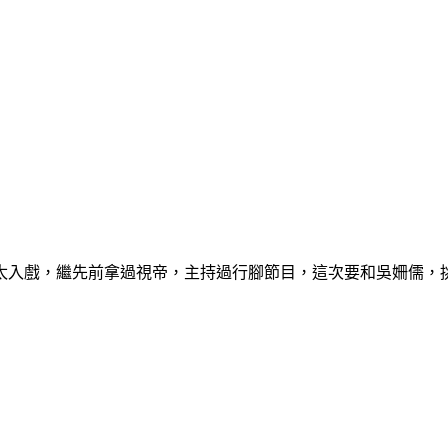
太入戲，繼先前拿過視帝，主持過行腳節目，這次要和吳姍儒，