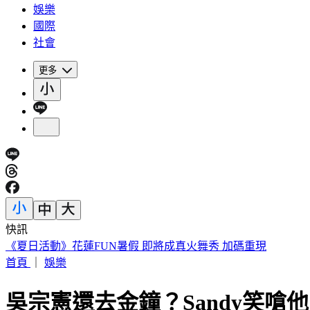
娛樂
國際
社會
更多
快訊
188萬《龍藏經》賣掉了！大戶不甩7折 店員爆「付現買原價
首頁
｜
娛樂
吳宗憲還去金鐘？Sandy笑