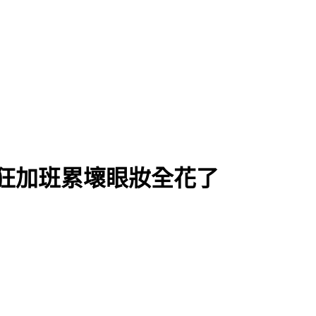
狂加班累壞眼妝全花了