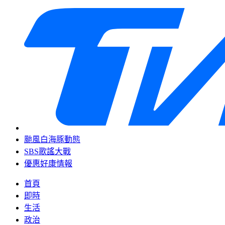
颱風白海豚動態
SBS歌謠大戰
優惠好康情報
首頁
即時
生活
政治