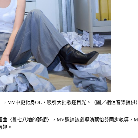
〉，MV中更化身OL，吸引大批歌迷目光。（圖／相信音樂提供
題曲〈亂七八糟的夢想〉，MV邀請該劇導演蔡怡芬同步執導，M
有趣。