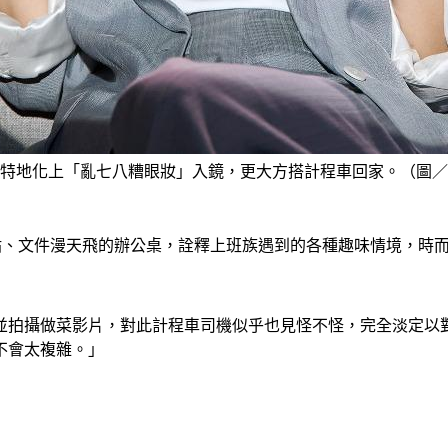
特地化上「亂七八糟眼妝」入鏡，更大方搭計程車回家。（圖／
貼、文件漫天飛的辦公桌，詮釋上班族遇到的各種趣味情境，時
並拍攝做菜影片，對此計程車司機似乎也見怪不怪，完全淡定以
不會太複雜。」