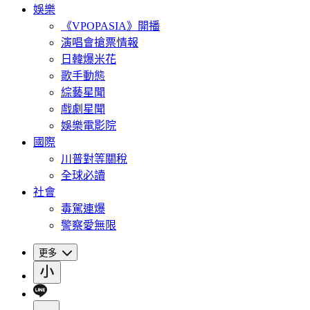
娛樂
《VPOPASIA》開播
演唱會搶票情報
日韓爆米花
歌手動態
綜藝星聞
戲劇星聞
娛樂電影院
國際
川普對等關稅
全球必讀
社會
毒駕連爆
警察愛無限
更多