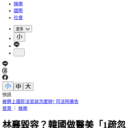
娛樂
國際
社會
更多
快訊
明放颱風假？白海豚颱風「最新暴風圈侵襲率」曝 這縣市達5
首頁
｜
娛樂
林襄毀容？韓國做醫美「1疏忽