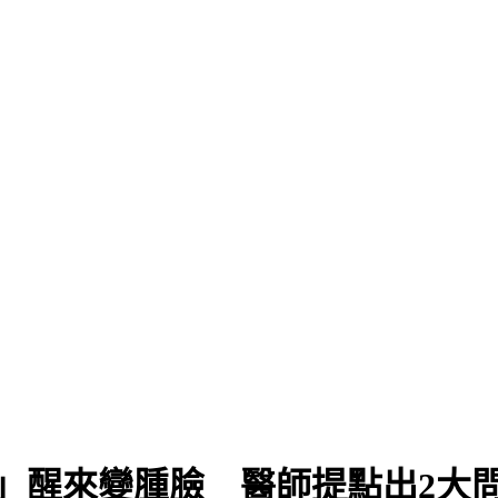
9％
」醒來變腫臉 醫師提點出2大