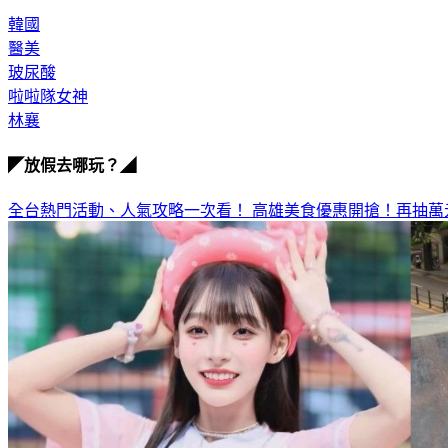
韓國
醫美
玻尿酸
啦啦隊女神
林襄
◤放假去哪玩？◢
全台熱門活動、人氣攻略一次看！
高雄美食優惠開搶！再抽萬