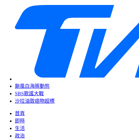
颱風白海豚動態
SBS歌謠大戰
沙拉油致癌物超標
首頁
即時
生活
政治